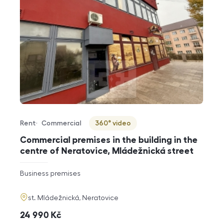
Rent
Commercial
360° video
Offer type
Property type
Virtuální prohlídka
Commercial premises in the building in the
centre of Neratovice, Mládežnická street
rozměry
Business premises
disposition
funkce
adresa
st. Mládežnická, Neratovice
cena
24 990
Kč