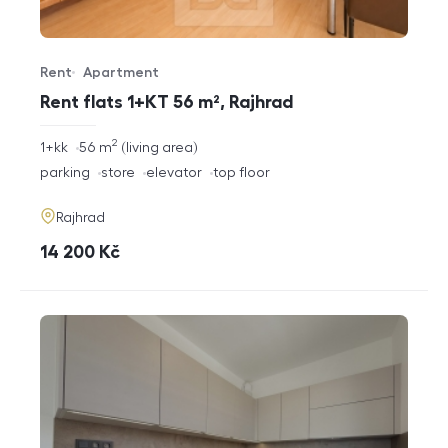
Rent
Apartment
Offer type
Property type
Rent flats 1+KT 56 m², Rajhrad
2
rozměry
1+kk
56
m
living area
disposition
funkce
parking
store
elevator
top floor
adresa
Rajhrad
cena
14 200
Kč