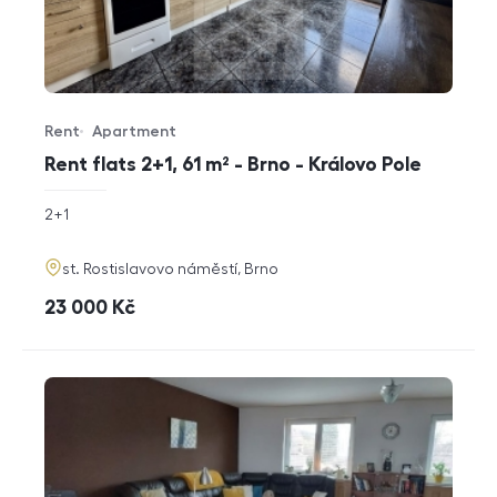
Rent
Apartment
Offer type
Property type
Rent flats 2+1, 61 m² - Brno - Královo Pole
rozměry
2+1
disposition
funkce
adresa
st. Rostislavovo náměstí, Brno
cena
23 000
Kč