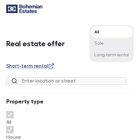
Offer type
All
Real estate offer
Sale
Long-term rental
Short-term rental
Location or street
Property type
Property type
All
House