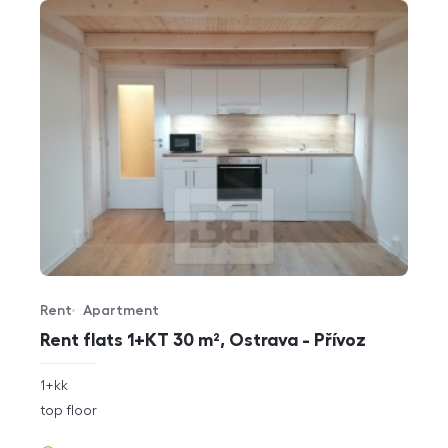
Rent
Apartment
Offer type
Property type
Rent flats 1+KT 30 m², Ostrava - Přívoz
rozměry
1+kk
disposition
funkce
top floor