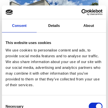
Consent
Details
About
This website uses cookies
We use cookies to personalise content and ads, to
provide social media features and to analyse our traffic.
We also share information about your use of our site with
Sale
House
360° video
Offer type
Property type
Virtuální prohlídka
our social media, advertising and analytics partners who
Sale houses Family, 181 m² - Unhošť
may combine it with other information that you’ve
provided to them or that they’ve collected from your use
rozměry
Family
of their services.
disposition
funkce
garge
terrace
in a family house
adresa
st. Na Čeperce, Unhošť
Consent
Necessary
Selection
cena
15 500 000
Kč