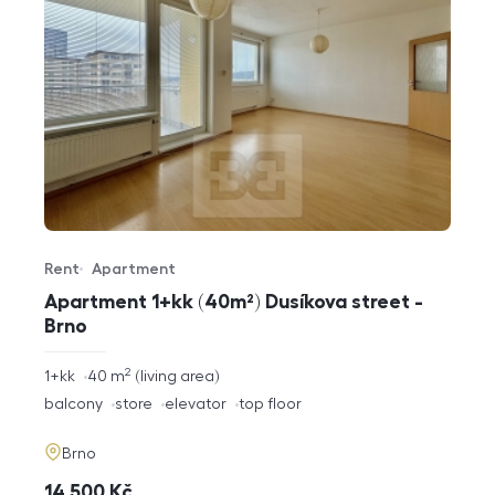
Rent
Apartment
Offer type
Property type
Apartment 1+kk (40m²) Dusíkova street -
Brno
2
rozměry
1+kk
40
m
living area
disposition
funkce
balcony
store
elevator
top floor
adresa
Brno
cena
14 500
Kč