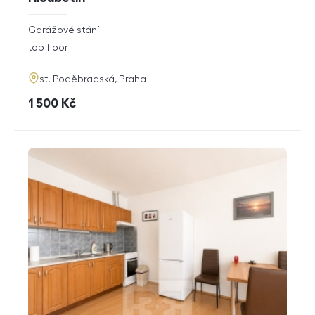
rozměry
Garážové stání
disposition
funkce
top floor
adresa
st. Poděbradská, Praha
cena
1 500
Kč