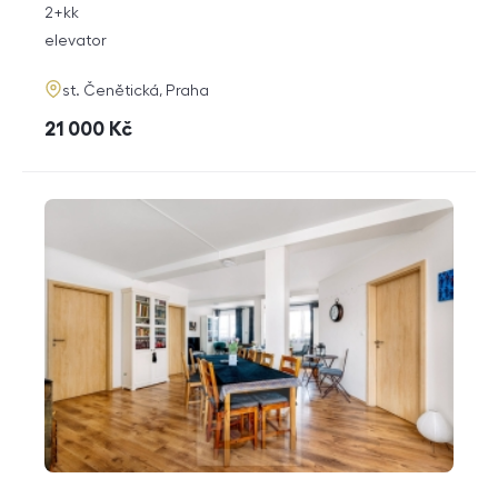
rozměry
2+kk
disposition
funkce
elevator
adresa
st. Čenětická, Praha
cena
21 000
Kč