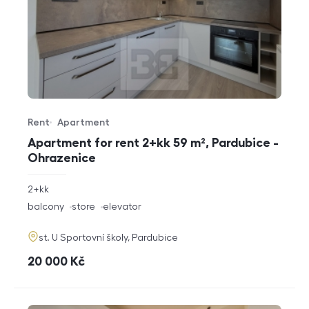
Rent
Apartment
Offer type
Property type
Apartment for rent 2+kk 59 m², Pardubice -
Ohrazenice
rozměry
2+kk
disposition
funkce
balcony
store
elevator
adresa
st. U Sportovní školy, Pardubice
cena
20 000
Kč