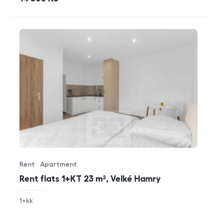
Rent
Apartment
Offer type
Property type
Rent flats 1+KT 23 m², Velké Hamry
rozměry
1+kk
disposition
funkce