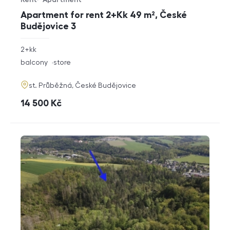
Offer type
Property type
Apartment for rent 2+Kk 49 m², České
Budějovice 3
rozměry
2+kk
disposition
funkce
balcony
store
adresa
st. Průběžná, České Budějovice
cena
14 500
Kč