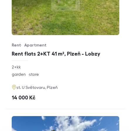
Rent
Apartment
Offer type
Property type
Rent flats 2+KT 41 m², Plzeň - Lobzy
rozměry
2+kk
disposition
funkce
garden
store
adresa
st. U Světovaru, Plzeň
cena
14 000
Kč