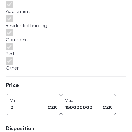
Apartment
Residential building
Commercial
Plot
Other
Price
Price
price (
CZK
)
price (
CZK
)
Min
Max
CZK
CZK
Disposition