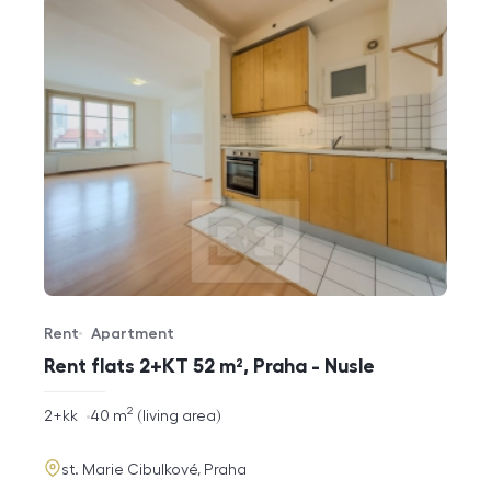
Rent
Apartment
Offer type
Property type
Rent flats 2+KT 52 m², Praha - Nusle
2
rozměry
2+kk
40
m
living area
disposition
funkce
adresa
st. Marie Cibulkové, Praha