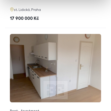
adresa
st. Lidická, Praha
cena
17 900 000
Kč
Rent
Apartment