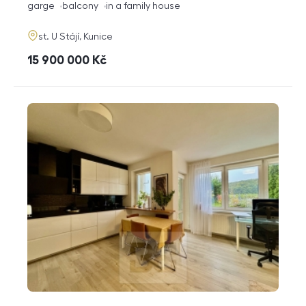
funkce
garge
balcony
in a family house
adresa
st. U Stájí, Kunice
cena
15 900 000
Kč