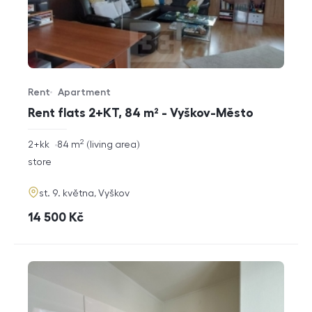
Rent
Apartment
Offer type
Property type
Rent flats 2+KT, 84 m² - Vyškov-Město
2
rozměry
2+kk
84
m
living area
disposition
funkce
store
adresa
st. 9. května, Vyškov
cena
14 500
Kč