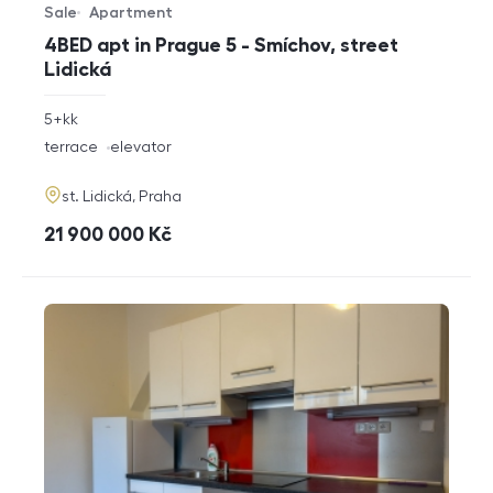
Sale
Apartment
Offer type
Property type
4BED apt in Prague 5 - Smíchov, street
Lidická
rozměry
5+kk
disposition
funkce
terrace
elevator
adresa
st. Lidická, Praha
cena
21 900 000
Kč