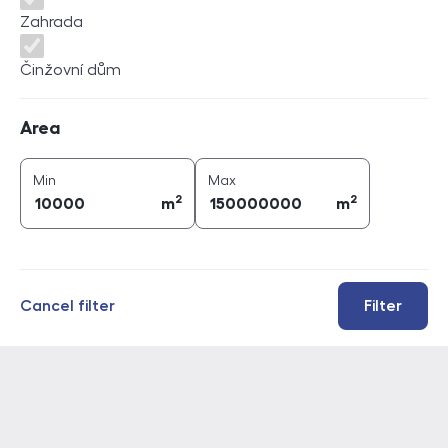
Zahrada
Činžovní dům
Area
Area
2
2
area (
m
)
area (
m
)
Min
Max
2
2
m
m
Cancel filter
Filter