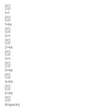
Disposition
1+1
1+kk
2+1
2+kk
3+1
3+kk
4+kk
5+kk
Atypický