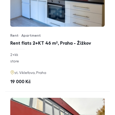
Rent
Apartment
Offer type
Property type
Rent flats 2+KT 46 m², Praha - Žižkov
rozměry
2+kk
disposition
funkce
store
adresa
st. Viklefova, Praha
cena
19 000
Kč