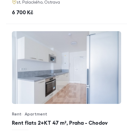
adresa
st. Palackého, Ostrava
cena
6 700
Kč
Rent
Apartment
Offer type
Property type
Rent flats 2+KT 47 m², Praha - Chodov