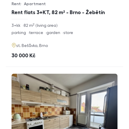
Rent
Apartment
Offer type
Property type
Rent flats 3+KT, 82 m² - Brno - Žebětín
2
rozměry
3+kk
82
m
living area
disposition
funkce
parking
terrace
garden
store
adresa
st. Bešůvka, Brno
cena
30 000
Kč