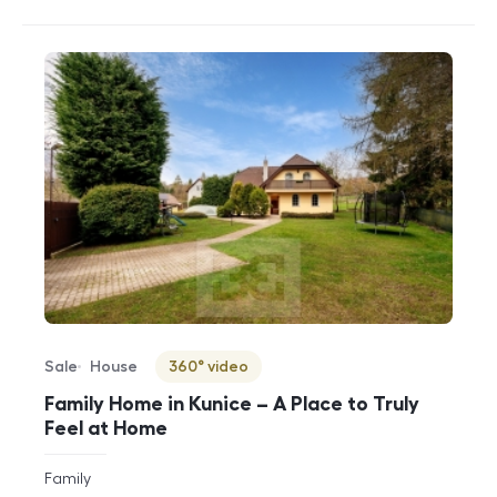
Sale
House
360° video
Offer type
Property type
Virtuální prohlídka
Family Home in Kunice – A Place to Truly
Feel at Home
rozměry
Family
disposition