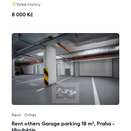
adresa
Velké Hamry
cena
8 000
Kč
Rent
Other
Offer type
Property type
Rent others Garage parking 18 m², Praha -
Hloubětín