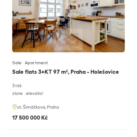
Sale
Apartment
Offer type
Property type
Sale flats 3+KT 97 m², Praha - Holešovice
rozměry
3+kk
disposition
funkce
store
elevator
adresa
st. Šimáčkova, Praha
cena
17 500 000
Kč