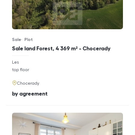
Sale
Plot
Offer type
Property type
Sale land Forest, 4 369 m² - Chocerady
rozměry
Les
disposition
funkce
top floor
adresa
Chocerady
cena
by agreement