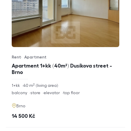
Rent
Apartment
Offer type
Property type
Apartment 1+kk (40m²) Dusíkova street -
Brno
2
rozměry
1+kk
40
m
living area
disposition
funkce
balcony
store
elevator
top floor
adresa
Brno
cena
14 500
Kč