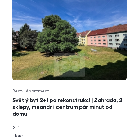
Rent
Apartment
Offer type
Property type
Světlý byt 2+1 po rekonstrukci | Zahrada, 2
sklepy, meandr i centrum pár minut od
domu
rozměry
2+1
disposition
funkce
store