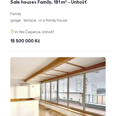
Sale houses Family, 181 m² - Unhošť
rozměry
Family
disposition
funkce
garge
terrace
in a family house
adresa
st. Na Čeperce, Unhošť
cena
15 500 000
Kč