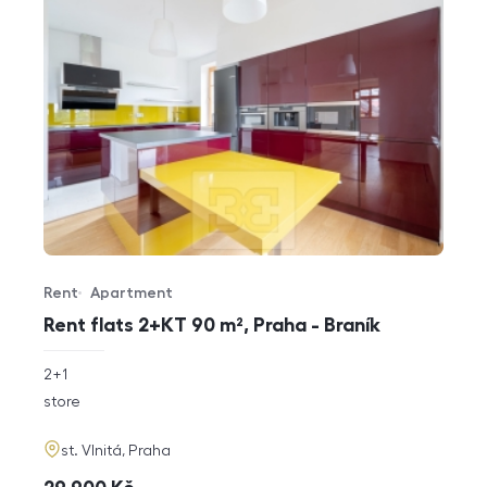
Rent
Apartment
Offer type
Property type
Rent flats 2+KT 90 m², Praha - Braník
rozměry
2+1
disposition
funkce
store
adresa
st. Vlnitá, Praha