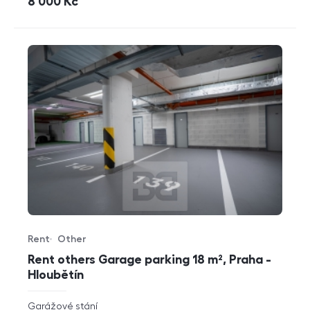
cena
8 000
Kč
Rent
Other
Offer type
Property type
Rent others Garage parking 18 m², Praha -
Hloubětín
rozměry
Garážové stání