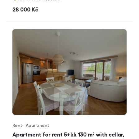
cena
28 000
Kč
Rent
Apartment
Offer type
Property type
Apartment for rent 5+kk 130 m² with cellar,