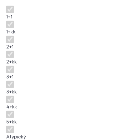
Disposition
1+1
1+kk
2+1
2+kk
3+1
3+kk
4+kk
5+kk
Atypický