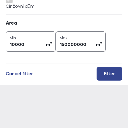
Činžovní dům
Area
Area
2
2
area (
m
)
area (
m
)
Min
Max
2
2
m
m
Cancel filter
Filter