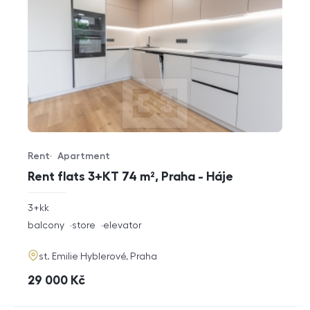
Rent
Apartment
Offer type
Property type
Rent flats 3+KT 74 m², Praha - Háje
rozměry
3+kk
disposition
funkce
balcony
store
elevator
adresa
st. Emilie Hyblerové, Praha
cena
29 000
Kč