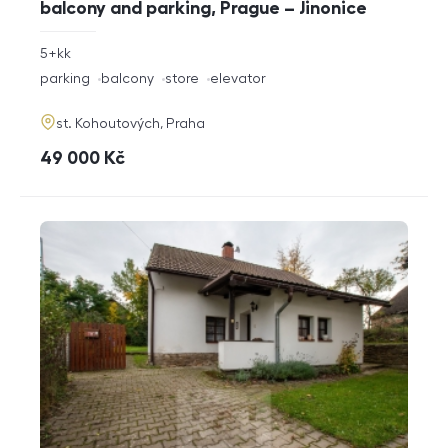
balcony and parking, Prague – Jinonice
rozměry
5+kk
disposition
funkce
parking
balcony
store
elevator
adresa
st. Kohoutových, Praha
cena
49 000
Kč