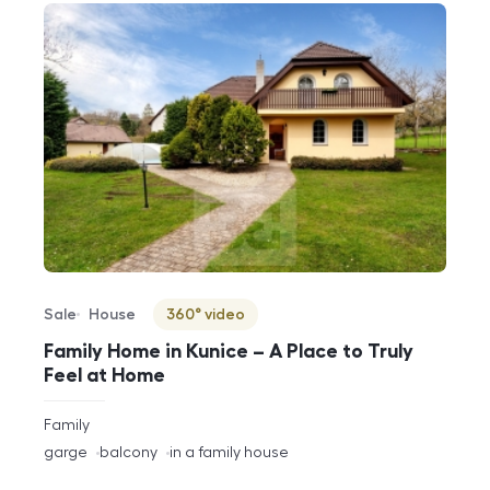
Sale
House
360° video
Offer type
Property type
Virtuální prohlídka
Family Home in Kunice – A Place to Truly
Feel at Home
rozměry
Family
disposition
funkce
garge
balcony
in a family house