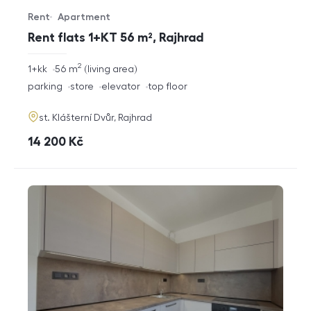
Rent
Apartment
Offer type
Property type
Rent flats 1+KT 56 m², Rajhrad
2
rozměry
1+kk
56
m
living area
disposition
funkce
parking
store
elevator
top floor
adresa
st. Klášterní Dvůr, Rajhrad
cena
14 200
Kč