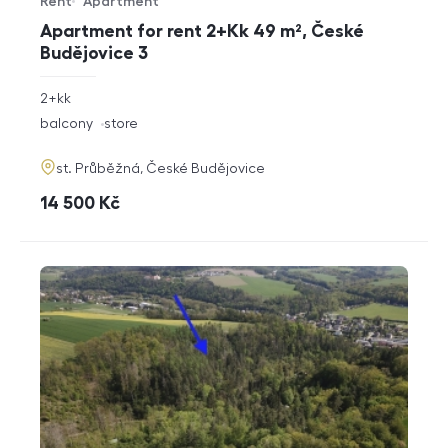
Rent
Apartment
Offer type
Property type
Apartment for rent 2+Kk 49 m², České
Budějovice 3
rozměry
2+kk
disposition
funkce
balcony
store
adresa
st. Průběžná, České Budějovice
cena
14 500
Kč