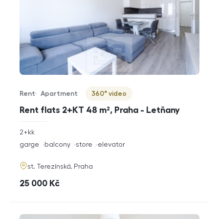
Rent
Apartment
360° video
Offer type
Property type
Virtuální prohlídka
Rent flats 2+KT 48 m², Praha - Letňany
rozměry
2+kk
disposition
funkce
garge
balcony
store
elevator
adresa
st. Terezínská, Praha
cena
25 000
Kč