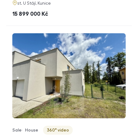
adresa
st. U Stájí, Kunice
cena
15 899 000
Kč
Sale
House
360° video
Offer type
Property type
Virtuální prohlídka