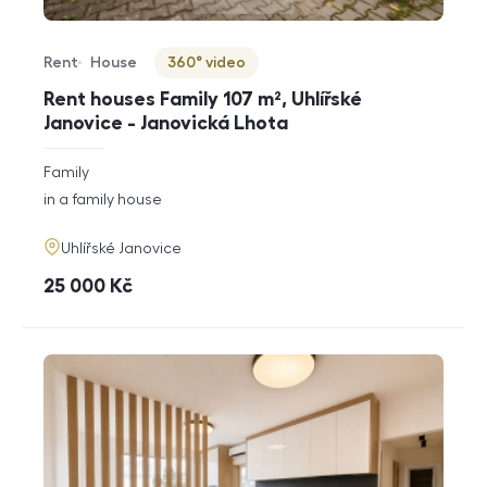
Rent
House
360° video
Offer type
Property type
Virtuální prohlídka
Rent houses Family 107 m², Uhlířské
Janovice - Janovická Lhota
rozměry
Family
disposition
funkce
in a family house
adresa
Uhlířské Janovice
cena
25 000
Kč