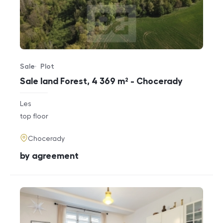
Sale
Plot
Offer type
Property type
Sale land Forest, 4 369 m² - Chocerady
rozměry
Les
disposition
funkce
top floor
adresa
Chocerady
cena
by agreement