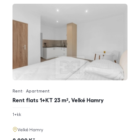
Rent
Apartment
Offer type
Property type
Rent flats 1+KT 23 m², Velké Hamry
rozměry
1+kk
disposition
funkce
adresa
Velké Hamry