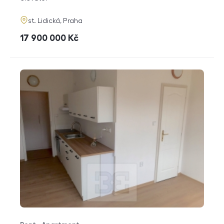
adresa
st. Lidická, Praha
cena
17 900 000
Kč