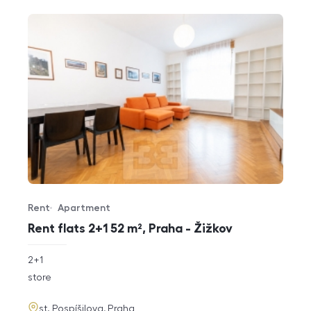
Rent
Apartment
Offer type
Property type
Rent flats 2+1 52 m², Praha - Žižkov
rozměry
2+1
disposition
funkce
store
adresa
st. Pospíšilova, Praha