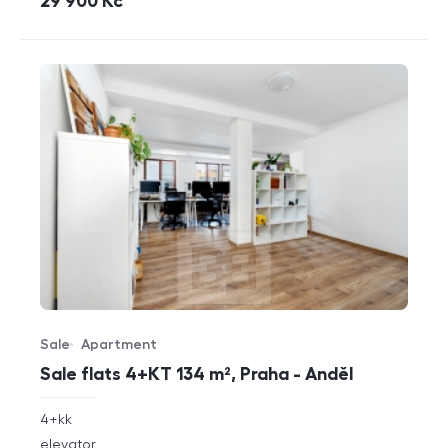
cena
29 900
Kč
Sale
Apartment
Offer type
Property type
Sale flats 4+KT 134 m², Praha - Anděl
rozměry
4+kk
disposition
funkce
elevator