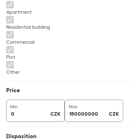
Apartment
Residential building
Commercial
Plot
Other
Price
Price
price (
CZK
)
price (
CZK
)
Min
Max
CZK
CZK
Disposition