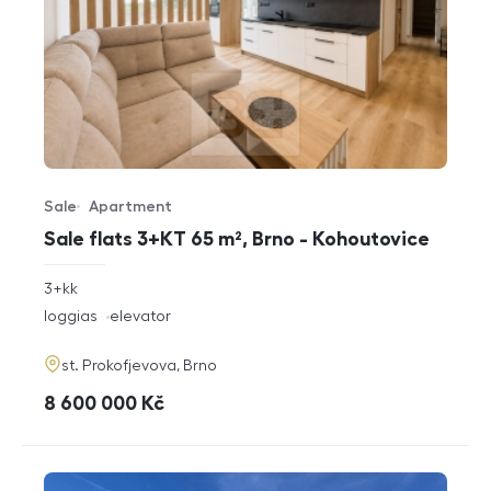
Sale
Apartment
Offer type
Property type
Sale flats 3+KT 65 m², Brno - Kohoutovice
rozměry
3+kk
disposition
funkce
loggias
elevator
adresa
st. Prokofjevova, Brno
cena
8 600 000
Kč