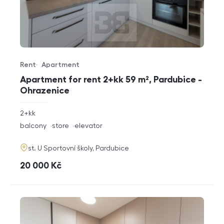
Rent
Apartment
Offer type
Property type
Apartment for rent 2+kk 59 m², Pardubice -
Ohrazenice
rozměry
2+kk
disposition
funkce
balcony
store
elevator
adresa
st. U Sportovní školy, Pardubice
cena
20 000
Kč