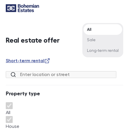
Offer type
All
Real estate offer
Sale
Long-term rental
Short-term rental
Location or street
Property type
Property type
All
House