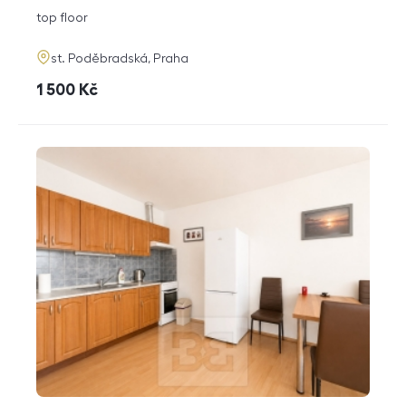
disposition
funkce
top floor
adresa
st. Poděbradská, Praha
cena
1 500
Kč