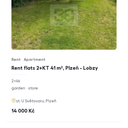
Rent
Apartment
Offer type
Property type
Rent flats 2+KT 41 m², Plzeň - Lobzy
rozměry
2+kk
disposition
funkce
garden
store
adresa
st. U Světovaru, Plzeň
cena
14 000
Kč