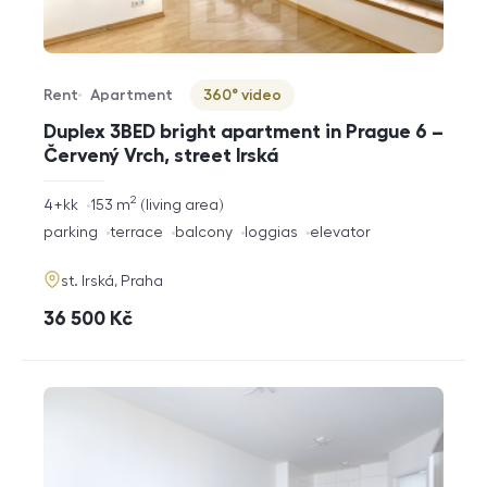
Rent
Apartment
360° video
Offer type
Property type
Virtuální prohlídka
Duplex 3BED bright apartment in Prague 6 –
Červený Vrch, street Irská
2
rozměry
4+kk
153
m
living area
disposition
funkce
parking
terrace
balcony
loggias
elevator
adresa
st. Irská, Praha
cena
36 500
Kč