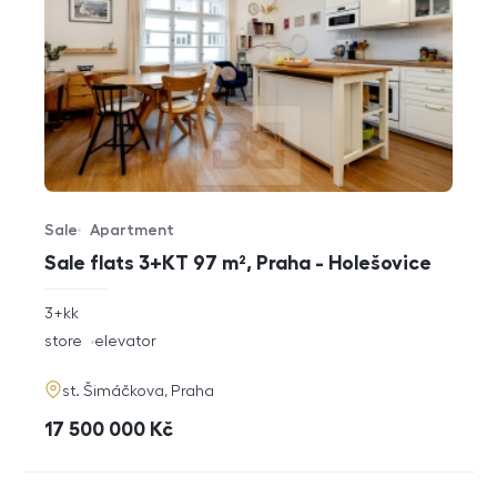
Sale
Apartment
Offer type
Property type
Sale flats 3+KT 97 m², Praha - Holešovice
rozměry
3+kk
disposition
funkce
store
elevator
adresa
st. Šimáčkova, Praha
cena
17 500 000
Kč