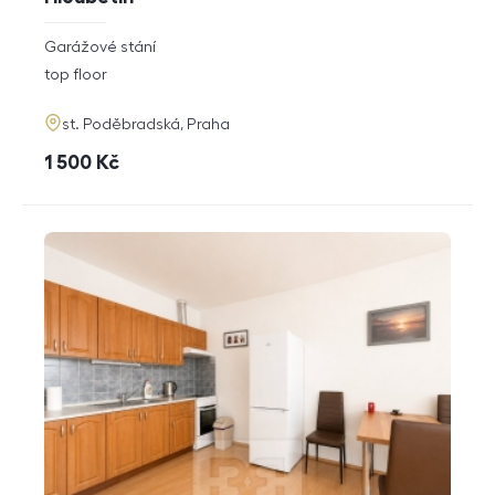
rozměry
Garážové stání
disposition
funkce
top floor
adresa
st. Poděbradská, Praha
cena
1 500
Kč