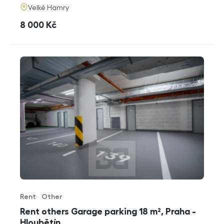
adresa
Velké Hamry
cena
8 000
Kč
Rent
Other
Offer type
Property type
Rent others Garage parking 18 m², Praha -
Hloubětín