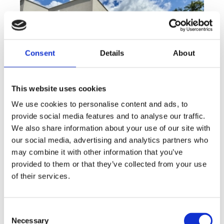
Consent
Details
About
This website uses cookies
We use cookies to personalise content and ads, to
provide social media features and to analyse our traffic.
Sale
House
360° video
We also share information about your use of our site with
Offer type
Property type
Virtuální prohlídka
our social media, advertising and analytics partners who
Sale houses Family, 181 m² - Unhošť
may combine it with other information that you’ve
provided to them or that they’ve collected from your use
rozměry
Family
disposition
of their services.
funkce
garge
terrace
in a family house
adresa
st. Na Čeperce, Unhošť
Consent
cena
15 500 000
Kč
Necessary
Selection