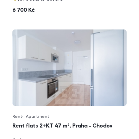
cena
6 700
Kč
Rent
Apartment
Offer type
Property type
Rent flats 2+KT 47 m², Praha - Chodov