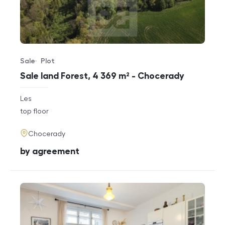
Sale
Plot
Offer type
Property type
Sale land Forest, 4 369 m² - Chocerady
rozměry
Les
disposition
funkce
top floor
adresa
Chocerady
cena
by agreement