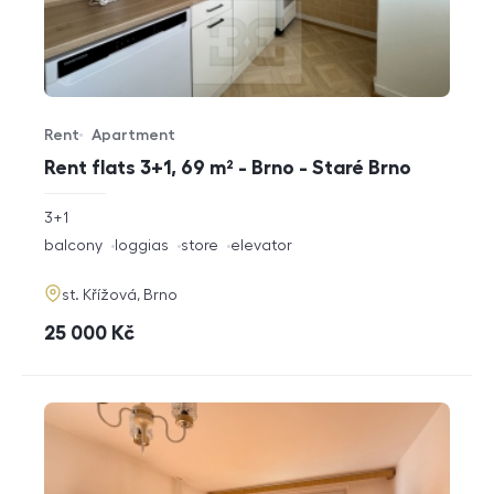
Rent
Apartment
Offer type
Property type
Rent flats 3+1, 69 m² - Brno - Staré Brno
rozměry
3+1
disposition
funkce
balcony
loggias
store
elevator
adresa
st. Křížová, Brno
cena
25 000
Kč