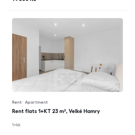
Rent
Apartment
Offer type
Property type
Rent flats 1+KT 23 m², Velké Hamry
rozměry
1+kk
disposition
funkce