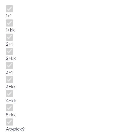
Disposition
1+1
1+kk
2+1
2+kk
3+1
3+kk
4+kk
5+kk
Atypický