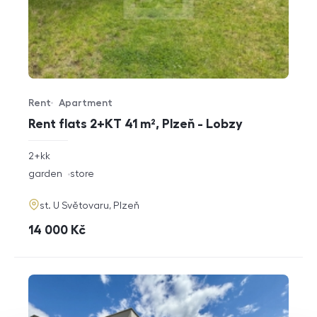
Rent
Apartment
Offer type
Property type
Rent flats 2+KT 41 m², Plzeň - Lobzy
rozměry
2+kk
disposition
funkce
garden
store
adresa
st. U Světovaru, Plzeň
cena
14 000
Kč