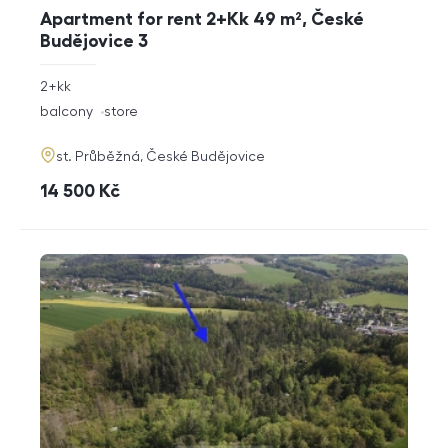
Apartment for rent 2+Kk 49 m², České
Budějovice 3
rozměry
2+kk
disposition
funkce
balcony
store
adresa
st. Průběžná, České Budějovice
cena
14 500
Kč