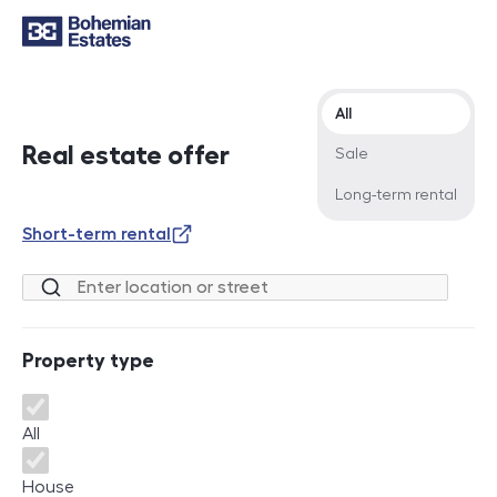
Offer type
All
Real estate offer
Sale
Long-term rental
Short-term rental
Location or street
Property type
Property type
All
House