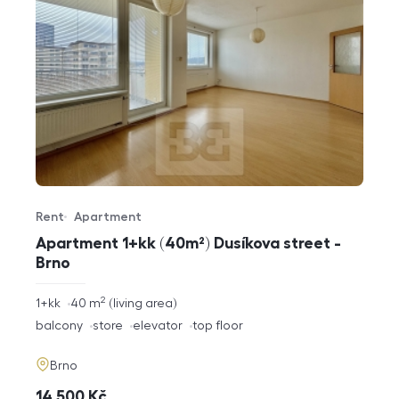
Rent
Apartment
Offer type
Property type
Apartment 1+kk (40m²) Dusíkova street -
Brno
2
rozměry
1+kk
40
m
living area
disposition
funkce
balcony
store
elevator
top floor
adresa
Brno
cena
14 500
Kč