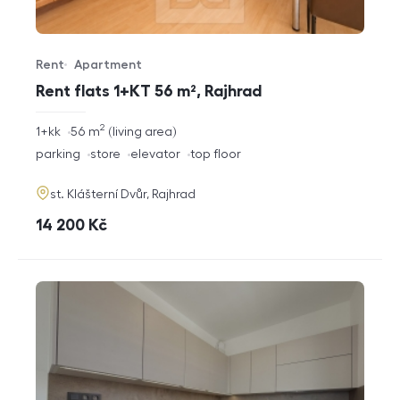
Rent
Apartment
Offer type
Property type
Rent flats 1+KT 56 m², Rajhrad
2
rozměry
1+kk
56
m
living area
disposition
funkce
parking
store
elevator
top floor
adresa
st. Klášterní Dvůr, Rajhrad
cena
14 200
Kč