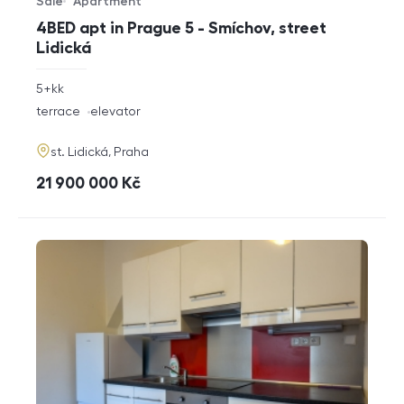
Sale
Apartment
Offer type
Property type
4BED apt in Prague 5 - Smíchov, street
Lidická
rozměry
5+kk
disposition
funkce
terrace
elevator
adresa
st. Lidická, Praha
cena
21 900 000
Kč