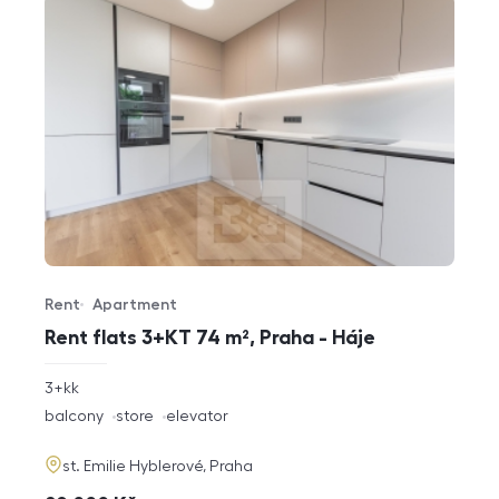
Rent
Apartment
Offer type
Property type
Rent flats 3+KT 74 m², Praha - Háje
rozměry
3+kk
disposition
funkce
balcony
store
elevator
adresa
st. Emilie Hyblerové, Praha