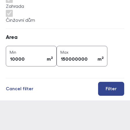
Zahrada
Činžovní dům
Area
Area
2
2
area (
m
)
area (
m
)
Min
Max
2
2
m
m
Cancel filter
Filter