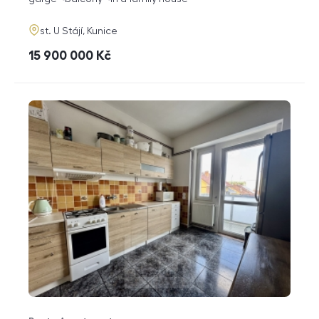
adresa
st. U Stájí, Kunice
cena
15 900 000
Kč