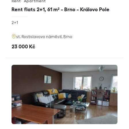
Rent
Apartment
Offer type
Property type
Rent flats 2+1, 61 m² - Brno - Královo Pole
rozměry
2+1
disposition
funkce
adresa
st. Rostislavovo náměstí, Brno
cena
23 000
Kč