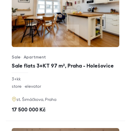
Sale
Apartment
Offer type
Property type
Sale flats 3+KT 97 m², Praha - Holešovice
rozměry
3+kk
disposition
funkce
store
elevator
adresa
st. Šimáčkova, Praha
cena
17 500 000
Kč