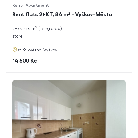
Rent
Apartment
Offer type
Property type
Rent flats 2+KT, 84 m² - Vyškov-Město
2
rozměry
2+kk
84
m
living area
disposition
funkce
store
adresa
st. 9. května, Vyškov
cena
14 500
Kč