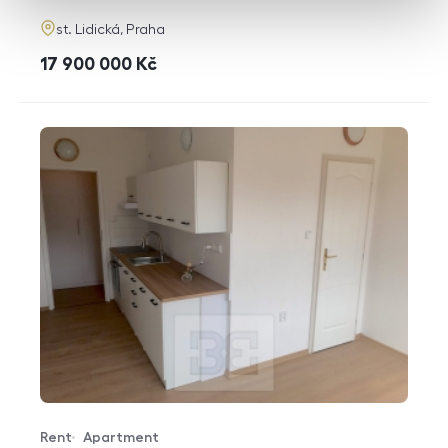
adresa
st. Lidická, Praha
cena
17 900 000
Kč
Rent
Apartment
Offer type
Property type