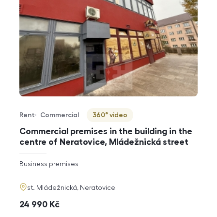
Rent
Commercial
360° video
Offer type
Property type
Virtuální prohlídka
Commercial premises in the building in the
centre of Neratovice, Mládežnická street
rozměry
Business premises
disposition
funkce
adresa
st. Mládežnická, Neratovice
cena
24 990
Kč