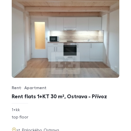
Rent
Apartment
Offer type
Property type
Rent flats 1+KT 30 m², Ostrava - Přívoz
rozměry
1+kk
disposition
funkce
top floor
adresa
st. Palackého, Ostrava