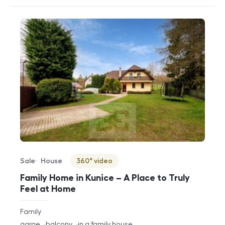
Sale
House
360° video
Offer type
Property type
Virtuální prohlídka
Family Home in Kunice – A Place to Truly
Feel at Home
rozměry
Family
disposition
funkce
garge
balcony
in a family house