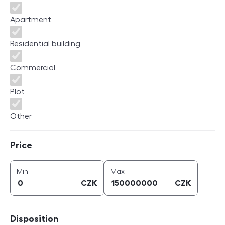
Apartment
Residential building
Commercial
Plot
Other
Price
Price
price (
CZK
)
price (
CZK
)
Min
Max
CZK
CZK
Disposition