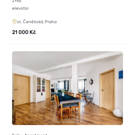
rozměry
2+kk
disposition
funkce
elevator
adresa
st. Čenětická, Praha
cena
21 000
Kč