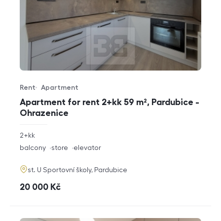
Rent
Apartment
Offer type
Property type
Apartment for rent 2+kk 59 m², Pardubice -
Ohrazenice
rozměry
2+kk
disposition
funkce
balcony
store
elevator
adresa
st. U Sportovní školy, Pardubice
cena
20 000
Kč