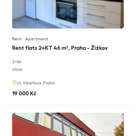
Rent
Apartment
Offer type
Property type
Rent flats 2+KT 46 m², Praha - Žižkov
rozměry
2+kk
disposition
funkce
store
adresa
st. Viklefova, Praha
cena
19 000
Kč