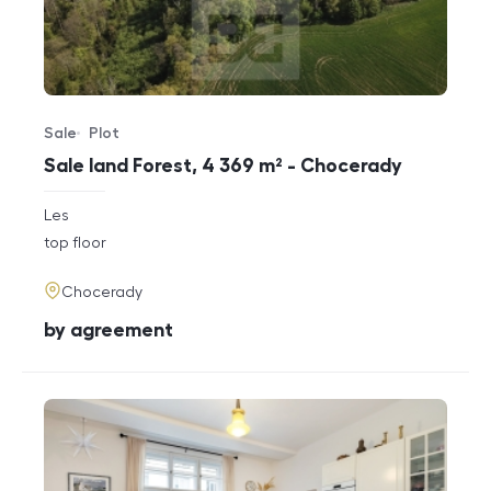
Sale
Plot
Offer type
Property type
Sale land Forest, 4 369 m² - Chocerady
rozměry
Les
disposition
funkce
top floor
adresa
Chocerady
cena
by agreement