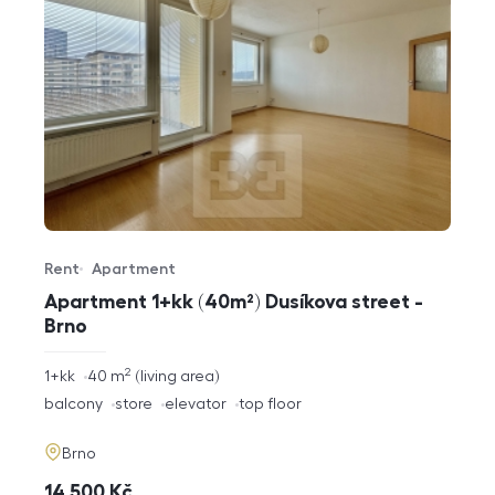
Rent
Apartment
Offer type
Property type
Apartment 1+kk (40m²) Dusíkova street -
Brno
2
rozměry
1+kk
40
m
living area
disposition
funkce
balcony
store
elevator
top floor
adresa
Brno
cena
14 500
Kč