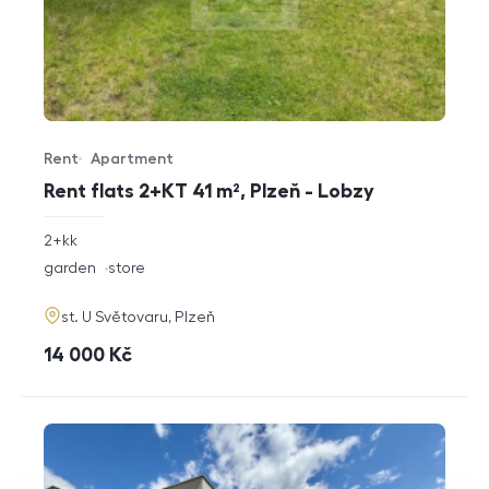
Rent
Apartment
Offer type
Property type
Rent flats 2+KT 41 m², Plzeň - Lobzy
rozměry
2+kk
disposition
funkce
garden
store
adresa
st. U Světovaru, Plzeň
cena
14 000
Kč