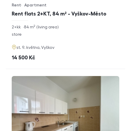
Rent
Apartment
Offer type
Property type
Rent flats 2+KT, 84 m² - Vyškov-Město
2
rozměry
2+kk
84
m
living area
disposition
funkce
store
adresa
st. 9. května, Vyškov
cena
14 500
Kč