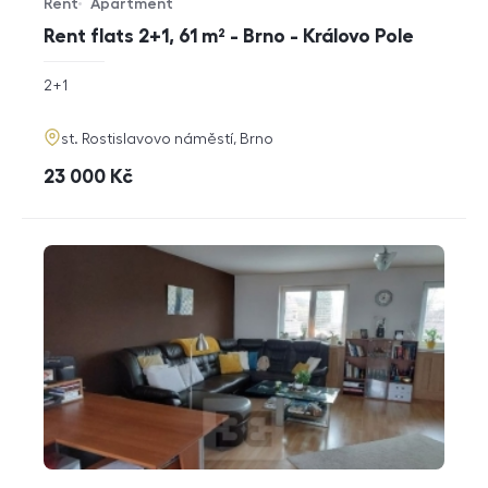
Rent
Apartment
Offer type
Property type
Rent flats 2+1, 61 m² - Brno - Královo Pole
rozměry
2+1
disposition
funkce
adresa
st. Rostislavovo náměstí, Brno
cena
23 000
Kč