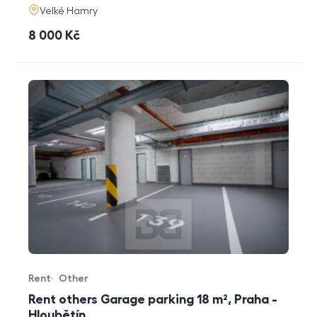
adresa
Velké Hamry
cena
8 000
Kč
Rent
Other
Offer type
Property type
Rent others Garage parking 18 m², Praha -
Hloubětín