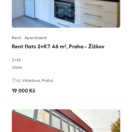
Rent
Apartment
Offer type
Property type
Rent flats 2+KT 46 m², Praha - Žižkov
rozměry
2+kk
disposition
funkce
store
adresa
st. Viklefova, Praha
cena
19 000
Kč