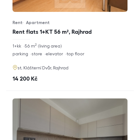
Rent
Apartment
Offer type
Property type
Rent flats 1+KT 56 m², Rajhrad
2
rozměry
1+kk
56
m
living area
disposition
funkce
parking
store
elevator
top floor
adresa
st. Klášterní Dvůr, Rajhrad
cena
14 200
Kč