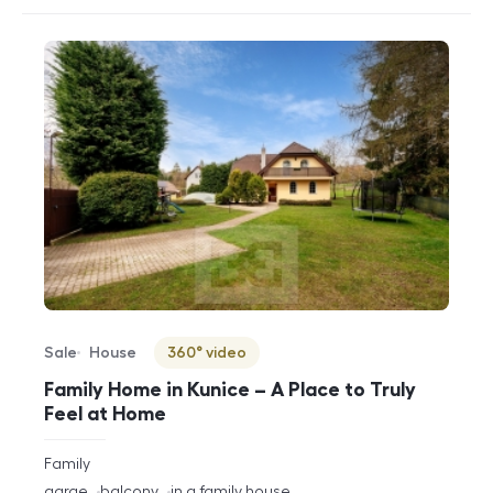
Sale
House
360° video
Offer type
Property type
Virtuální prohlídka
Family Home in Kunice – A Place to Truly
Feel at Home
rozměry
Family
disposition
funkce
garge
balcony
in a family house