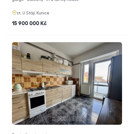
adresa
st. U Stájí, Kunice
cena
15 900 000
Kč