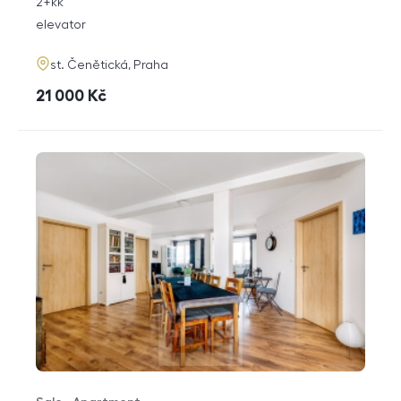
rozměry
2+kk
disposition
funkce
elevator
adresa
st. Čenětická, Praha
cena
21 000
Kč