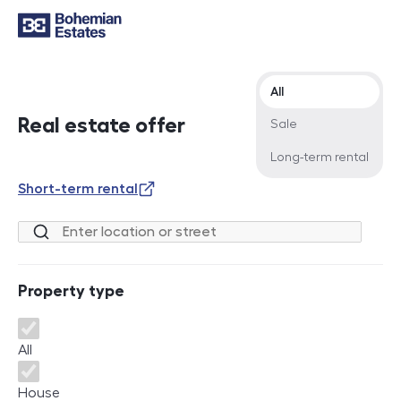
Offer type
All
Real estate offer
Sale
Long-term rental
Short-term rental
Location or street
Property type
Property type
All
House