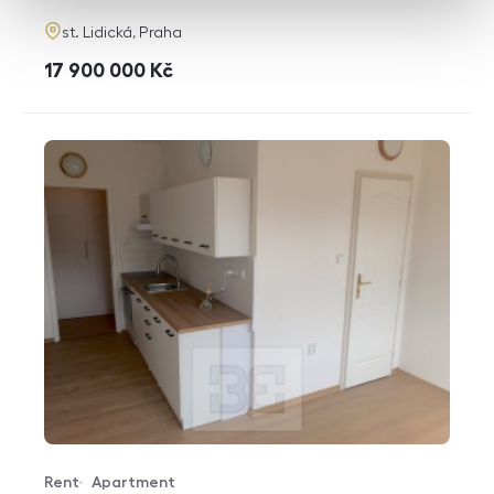
adresa
st. Lidická, Praha
cena
17 900 000
Kč
Rent
Apartment
Offer type
Property type