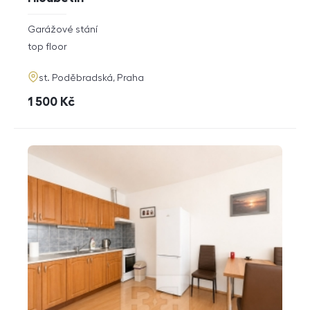
rozměry
Garážové stání
disposition
funkce
top floor
adresa
st. Poděbradská, Praha
cena
1 500
Kč