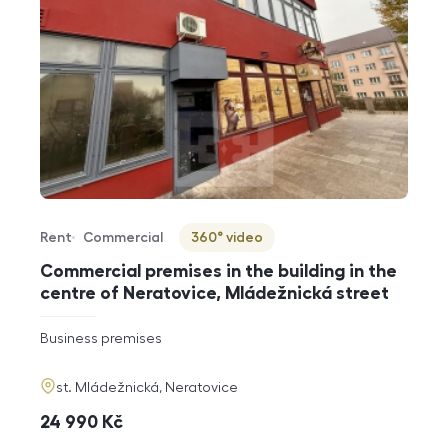
Rent
Commercial
360° video
Offer type
Property type
Virtuální prohlídka
Commercial premises in the building in the
centre of Neratovice, Mládežnická street
rozměry
Business premises
disposition
funkce
adresa
st. Mládežnická, Neratovice
cena
24 990
Kč