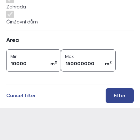
Zahrada
Činžovní dům
Area
Area
2
2
area (
m
)
area (
m
)
Min
Max
2
2
m
m
Cancel filter
Filter