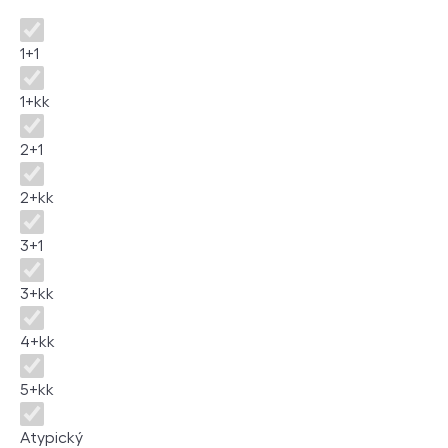
Disposition
1+1
1+kk
2+1
2+kk
3+1
3+kk
4+kk
5+kk
Atypický