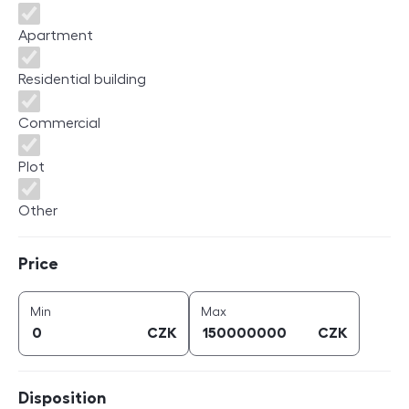
Apartment
Residential building
Commercial
Plot
Other
Price
Price
price (
CZK
)
price (
CZK
)
Min
Max
CZK
CZK
Disposition