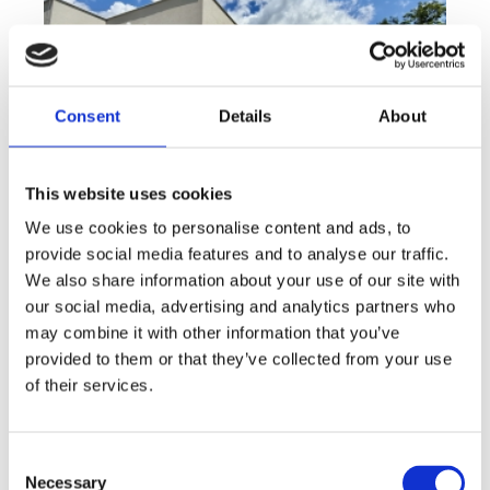
Consent
Details
About
This website uses cookies
We use cookies to personalise content and ads, to
provide social media features and to analyse our traffic.
Sale
House
360° video
We also share information about your use of our site with
Offer type
Property type
Virtuální prohlídka
our social media, advertising and analytics partners who
Sale houses Family, 181 m² - Unhošť
may combine it with other information that you’ve
provided to them or that they’ve collected from your use
rozměry
Family
disposition
of their services.
funkce
garge
terrace
in a family house
adresa
st. Na Čeperce, Unhošť
Consent
cena
15 500 000
Kč
Necessary
Selection