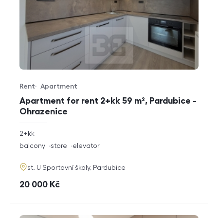
Rent
Apartment
Offer type
Property type
Apartment for rent 2+kk 59 m², Pardubice -
Ohrazenice
rozměry
2+kk
disposition
funkce
balcony
store
elevator
adresa
st. U Sportovní školy, Pardubice
cena
20 000
Kč