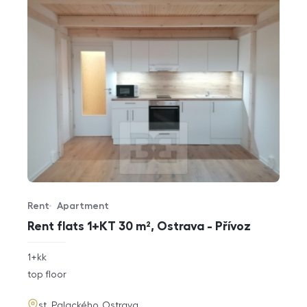
Rent
Apartment
Offer type
Property type
Rent flats 1+KT 30 m², Ostrava - Přívoz
rozměry
1+kk
disposition
funkce
top floor
adresa
st. Palackého, Ostrava