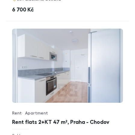
cena
6 700
Kč
Rent
Apartment
Offer type
Property type
Rent flats 2+KT 47 m², Praha - Chodov