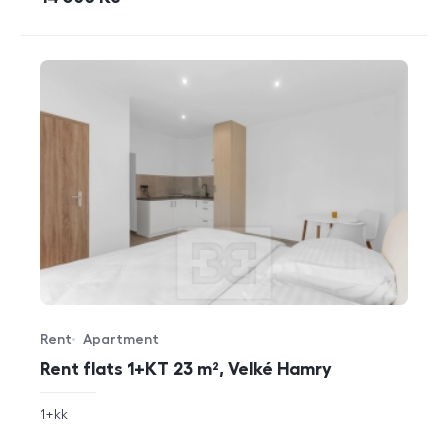
Rent
Apartment
Offer type
Property type
Rent flats 1+KT 23 m², Velké Hamry
rozměry
1+kk
disposition
funkce