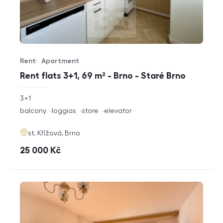
Rent
Apartment
Offer type
Property type
Rent flats 3+1, 69 m² - Brno - Staré Brno
rozměry
3+1
disposition
funkce
balcony
loggias
store
elevator
adresa
st. Křížová, Brno
cena
25 000
Kč