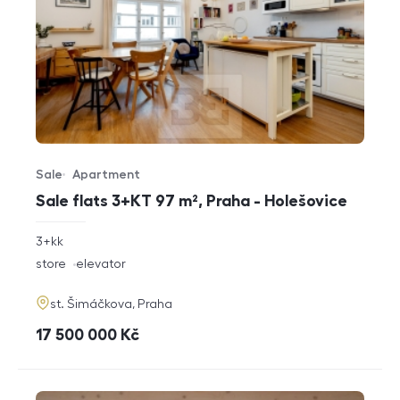
Sale
Apartment
Offer type
Property type
Sale flats 3+KT 97 m², Praha - Holešovice
rozměry
3+kk
disposition
funkce
store
elevator
adresa
st. Šimáčkova, Praha
cena
17 500 000
Kč