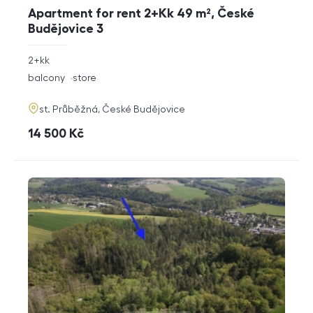
Apartment for rent 2+Kk 49 m², České
Budějovice 3
rozměry
2+kk
disposition
funkce
balcony
store
adresa
st. Průběžná, České Budějovice
cena
14 500
Kč