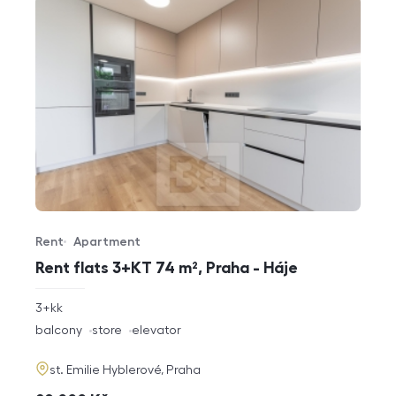
Rent
Apartment
Offer type
Property type
Rent flats 3+KT 74 m², Praha - Háje
rozměry
3+kk
disposition
funkce
balcony
store
elevator
adresa
st. Emilie Hyblerové, Praha