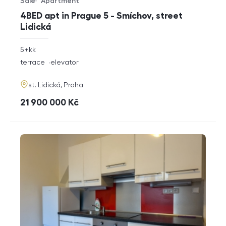
Sale
Apartment
Offer type
Property type
4BED apt in Prague 5 - Smíchov, street
Lidická
rozměry
5+kk
disposition
funkce
terrace
elevator
adresa
st. Lidická, Praha
cena
21 900 000
Kč