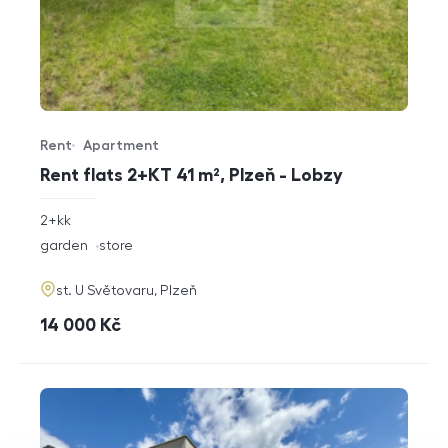
Rent
Apartment
Offer type
Property type
Rent flats 2+KT 41 m², Plzeň - Lobzy
rozměry
2+kk
disposition
funkce
garden
store
adresa
st. U Světovaru, Plzeň
cena
14 000
Kč