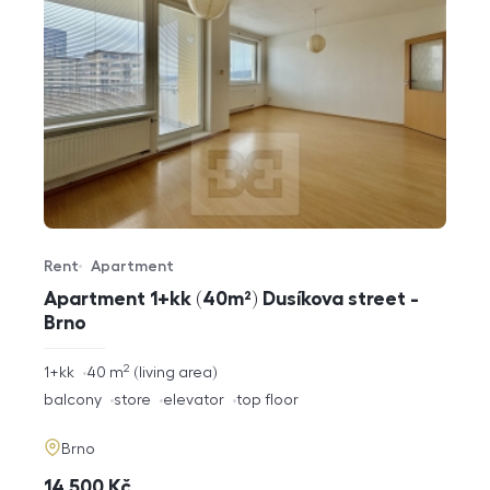
Rent
Apartment
Offer type
Property type
Apartment 1+kk (40m²) Dusíkova street -
Brno
2
rozměry
1+kk
40
m
living area
disposition
funkce
balcony
store
elevator
top floor
adresa
Brno
cena
14 500
Kč