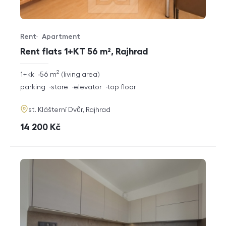
Rent
Apartment
Offer type
Property type
Rent flats 1+KT 56 m², Rajhrad
2
rozměry
1+kk
56
m
living area
disposition
funkce
parking
store
elevator
top floor
adresa
st. Klášterní Dvůr, Rajhrad
cena
14 200
Kč