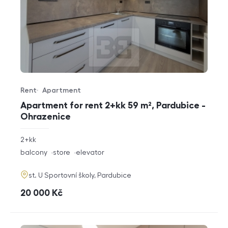
Rent
Apartment
Offer type
Property type
Apartment for rent 2+kk 59 m², Pardubice -
Ohrazenice
rozměry
2+kk
disposition
funkce
balcony
store
elevator
adresa
st. U Sportovní školy, Pardubice
cena
20 000
Kč