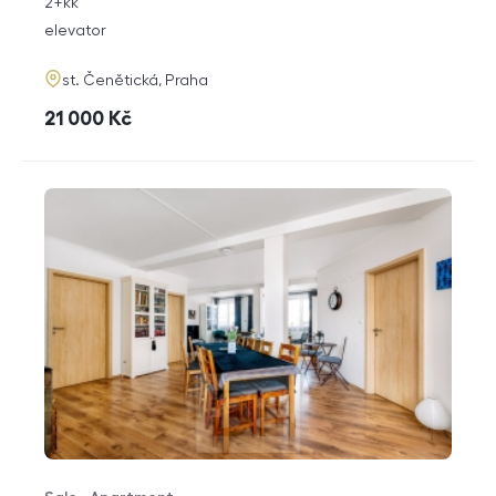
rozměry
2+kk
disposition
funkce
elevator
adresa
st. Čenětická, Praha
cena
21 000
Kč