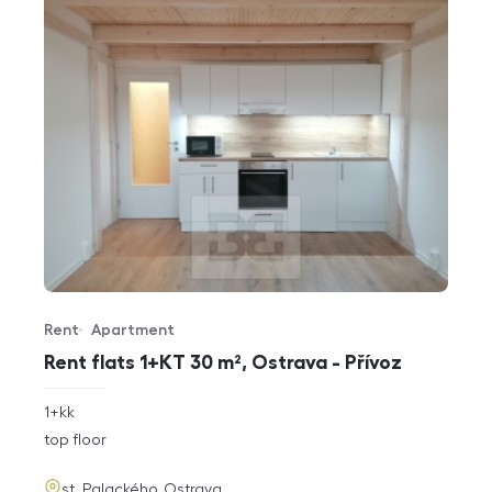
Rent
Apartment
Offer type
Property type
Rent flats 1+KT 30 m², Ostrava - Přívoz
rozměry
1+kk
disposition
funkce
top floor
adresa
st. Palackého, Ostrava