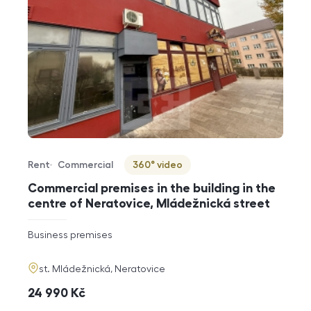
Rent
Commercial
360° video
Offer type
Property type
Virtuální prohlídka
Commercial premises in the building in the
centre of Neratovice, Mládežnická street
rozměry
Business premises
disposition
funkce
adresa
st. Mládežnická, Neratovice
cena
24 990
Kč