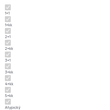
Disposition
1+1
1+kk
2+1
2+kk
3+1
3+kk
4+kk
5+kk
Atypický