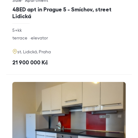
Sale
Apartment
Offer type
Property type
4BED apt in Prague 5 - Smíchov, street
Lidická
rozměry
5+kk
disposition
funkce
terrace
elevator
adresa
st. Lidická, Praha
cena
21 900 000
Kč