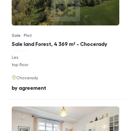
Sale
Plot
Offer type
Property type
Sale land Forest, 4 369 m² - Chocerady
rozměry
Les
disposition
funkce
top floor
adresa
Chocerady
cena
by agreement