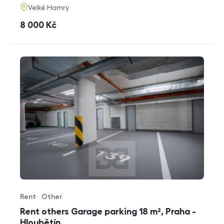
adresa
Velké Hamry
cena
8 000
Kč
Rent
Other
Offer type
Property type
Rent others Garage parking 18 m², Praha -
Hloubětín