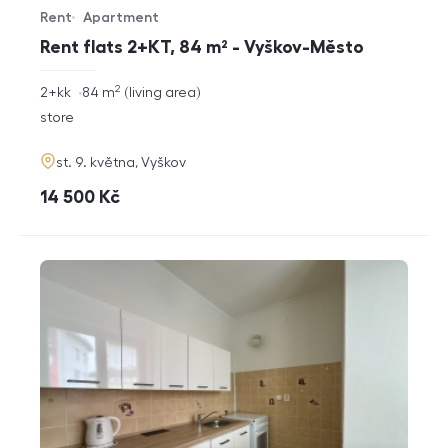
Rent
Apartment
Offer type
Property type
Rent flats 2+KT, 84 m² - Vyškov-Město
2
rozměry
2+kk
84
m
living area
disposition
funkce
store
adresa
st. 9. května, Vyškov
cena
14 500
Kč