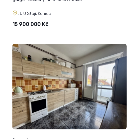
adresa
st. U Stájí, Kunice
cena
15 900 000
Kč