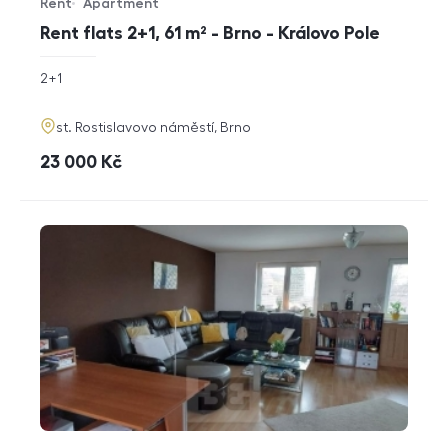
Rent
Apartment
Offer type
Property type
Rent flats 2+1, 61 m² - Brno - Královo Pole
rozměry
2+1
disposition
funkce
adresa
st. Rostislavovo náměstí, Brno
cena
23 000
Kč