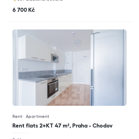
cena
6 700
Kč
Rent
Apartment
Offer type
Property type
Rent flats 2+KT 47 m², Praha - Chodov