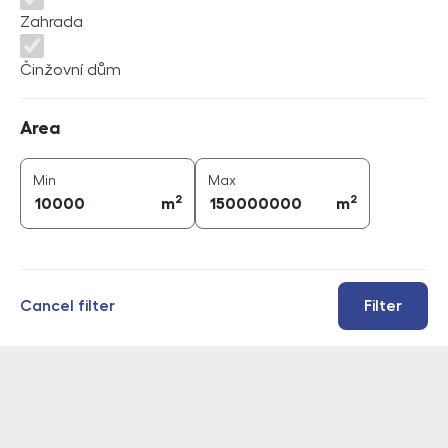
Zahrada
Činžovní dům
Area
Area
2
2
area (
m
)
area (
m
)
Min
Max
2
2
m
m
Cancel filter
Filter