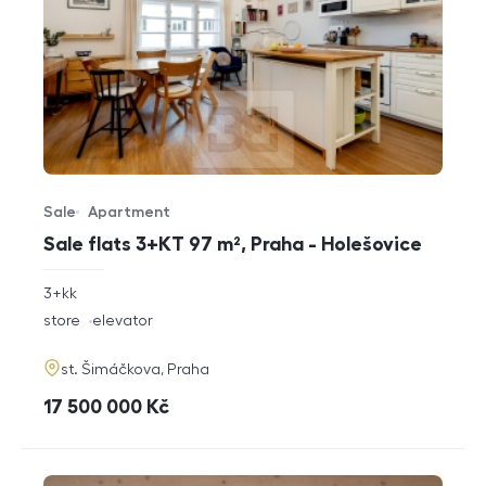
Sale
Apartment
Offer type
Property type
Sale flats 3+KT 97 m², Praha - Holešovice
rozměry
3+kk
disposition
funkce
store
elevator
adresa
st. Šimáčkova, Praha
cena
17 500 000
Kč