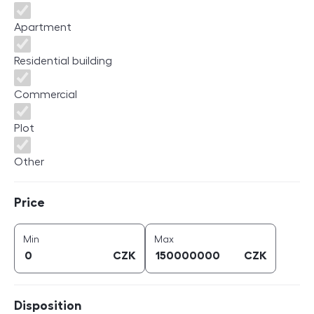
Apartment
Residential building
Commercial
Plot
Other
Price
Price
price (
CZK
)
price (
CZK
)
Min
Max
CZK
CZK
Disposition