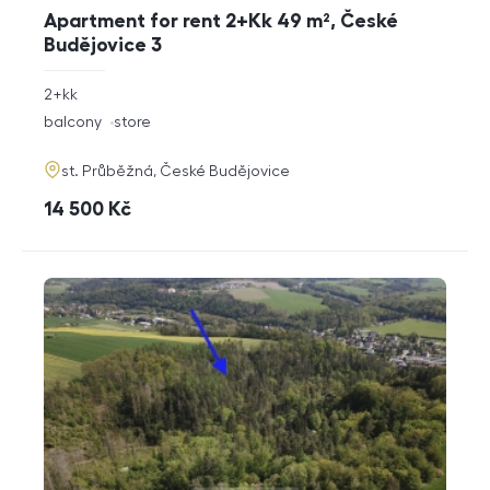
Apartment for rent 2+Kk 49 m², České
Budějovice 3
rozměry
2+kk
disposition
funkce
balcony
store
adresa
st. Průběžná, České Budějovice
cena
14 500
Kč