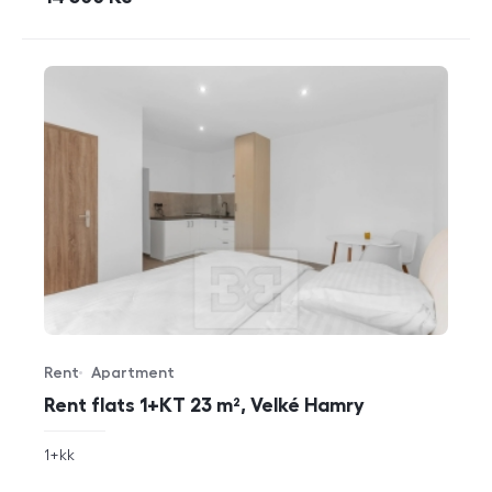
Rent
Apartment
Offer type
Property type
Rent flats 1+KT 23 m², Velké Hamry
rozměry
1+kk
disposition
funkce