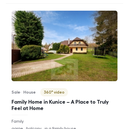
Sale
House
360° video
Offer type
Property type
Virtuální prohlídka
Family Home in Kunice – A Place to Truly
Feel at Home
rozměry
Family
disposition
funkce
garge
balcony
in a family house