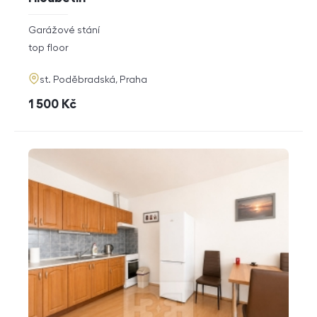
rozměry
Garážové stání
disposition
funkce
top floor
adresa
st. Poděbradská, Praha
cena
1 500
Kč