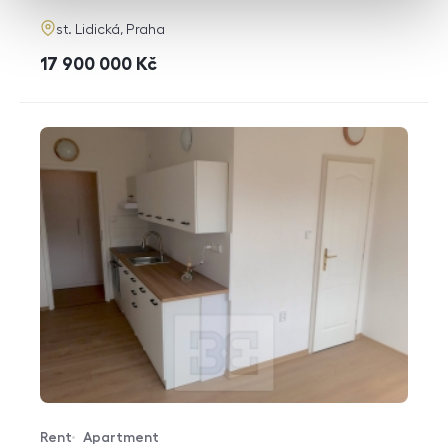
adresa
st. Lidická, Praha
cena
17 900 000
Kč
Rent
Apartment
Offer type
Property type