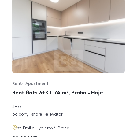
Rent
Apartment
Offer type
Property type
Rent flats 3+KT 74 m², Praha - Háje
rozměry
3+kk
disposition
funkce
balcony
store
elevator
adresa
st. Emilie Hyblerové, Praha