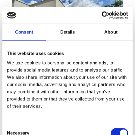
Consent
Details
About
This website uses cookies
We use cookies to personalise content and ads, to
provide social media features and to analyse our traffic.
Sale
House
360° video
We also share information about your use of our site with
Offer type
Property type
Virtuální prohlídka
our social media, advertising and analytics partners who
Sale houses Family, 181 m² - Unhošť
may combine it with other information that you’ve
provided to them or that they’ve collected from your use
rozměry
Family
disposition
of their services.
funkce
garge
terrace
in a family house
adresa
st. Na Čeperce, Unhošť
Consent
cena
15 500 000
Kč
Necessary
Selection