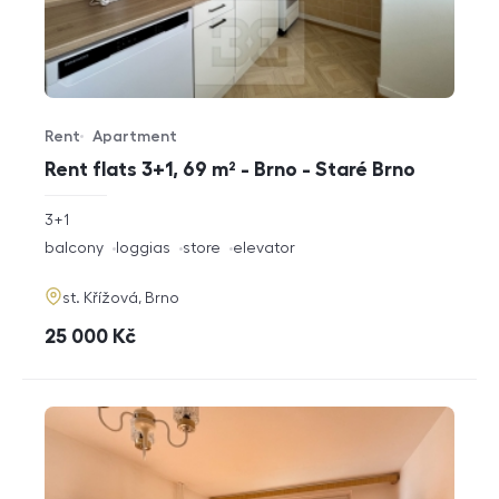
Rent
Apartment
Offer type
Property type
Rent flats 3+1, 69 m² - Brno - Staré Brno
rozměry
3+1
disposition
funkce
balcony
loggias
store
elevator
adresa
st. Křížová, Brno
cena
25 000
Kč