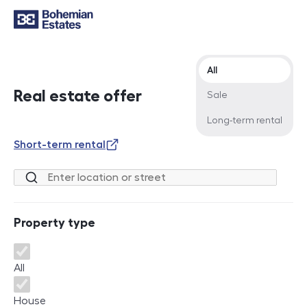
Offer type
All
Real estate offer
Sale
Long-term rental
Short-term rental
Location or street
Property type
Property type
All
House