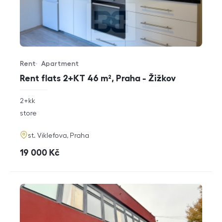
Rent
Apartment
Offer type
Property type
Rent flats 2+KT 46 m², Praha - Žižkov
rozměry
2+kk
disposition
funkce
store
adresa
st. Viklefova, Praha
cena
19 000
Kč