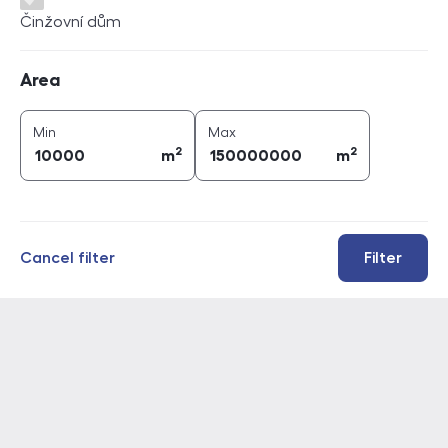
Činžovní dům
Area
Area
2
2
area (
m
)
area (
m
)
Min
Max
2
2
m
m
Cancel filter
Filter