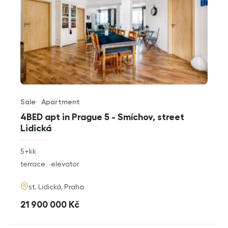
Sale
Apartment
Offer type
Property type
4BED apt in Prague 5 - Smíchov, street
Lidická
rozměry
5+kk
disposition
funkce
terrace
elevator
adresa
st. Lidická, Praha
cena
21 900 000
Kč