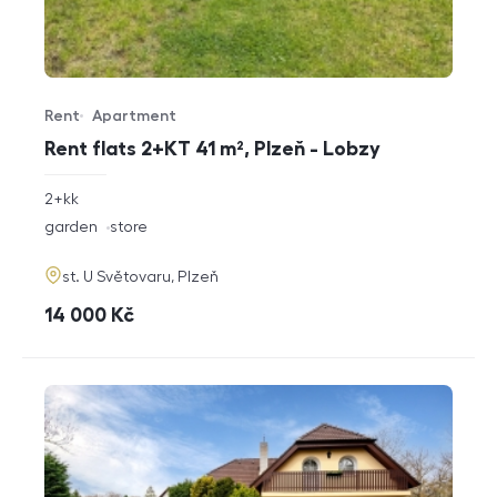
Rent
Apartment
Offer type
Property type
Rent flats 2+KT 41 m², Plzeň - Lobzy
rozměry
2+kk
disposition
funkce
garden
store
adresa
st. U Světovaru, Plzeň
cena
14 000
Kč