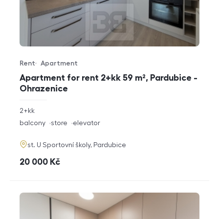
Rent
Apartment
Offer type
Property type
Apartment for rent 2+kk 59 m², Pardubice -
Ohrazenice
rozměry
2+kk
disposition
funkce
balcony
store
elevator
adresa
st. U Sportovní školy, Pardubice
cena
20 000
Kč