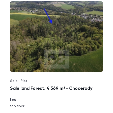
Sale
Plot
Offer type
Property type
Sale land Forest, 4 369 m² - Chocerady
rozměry
Les
disposition
funkce
top floor