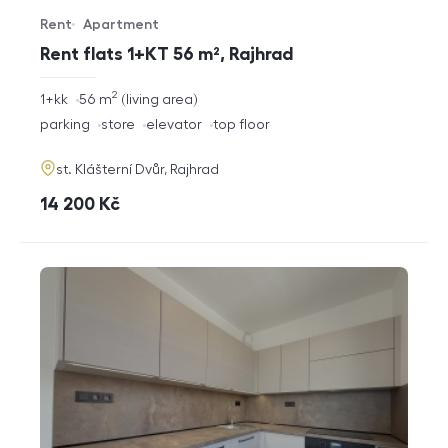
Rent
Apartment
Offer type
Property type
Rent flats 1+KT 56 m², Rajhrad
2
rozměry
1+kk
56
m
living area
disposition
funkce
parking
store
elevator
top floor
adresa
st. Klášterní Dvůr, Rajhrad
cena
14 200
Kč