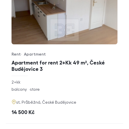
Rent
Apartment
Offer type
Property type
Apartment for rent 2+Kk 49 m², České
Budějovice 3
rozměry
2+kk
disposition
funkce
balcony
store
adresa
st. Průběžná, České Budějovice
cena
14 500
Kč