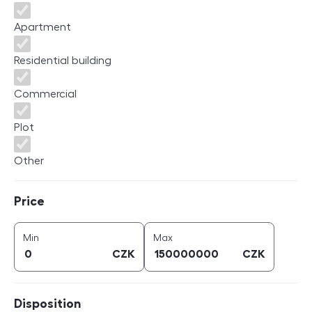
Apartment
Residential building
Commercial
Plot
Other
Price
Price
price (
CZK
)
price (
CZK
)
Min
Max
CZK
CZK
Disposition