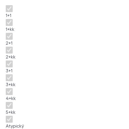
Disposition
1+1
1+kk
2+1
2+kk
3+1
3+kk
4+kk
5+kk
Atypický