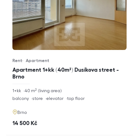
Rent
Apartment
Offer type
Property type
Apartment 1+kk (40m²) Dusíkova street -
Brno
2
rozměry
1+kk
40
m
living area
disposition
funkce
balcony
store
elevator
top floor
adresa
Brno
cena
14 500
Kč