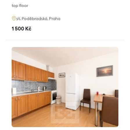
disposition
funkce
top floor
adresa
st. Poděbradská, Praha
cena
1 500
Kč