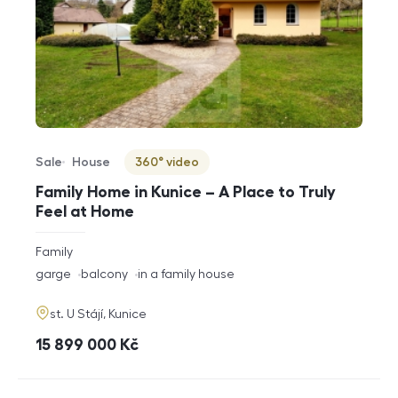
Sale
House
360° video
Offer type
Property type
Virtuální prohlídka
Family Home in Kunice – A Place to Truly
Feel at Home
rozměry
Family
disposition
funkce
garge
balcony
in a family house
adresa
st. U Stájí, Kunice
cena
15 899 000
Kč