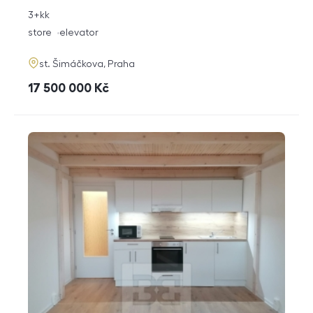
rozměry
3+kk
disposition
funkce
store
elevator
adresa
st. Šimáčkova, Praha
cena
17 500 000
Kč