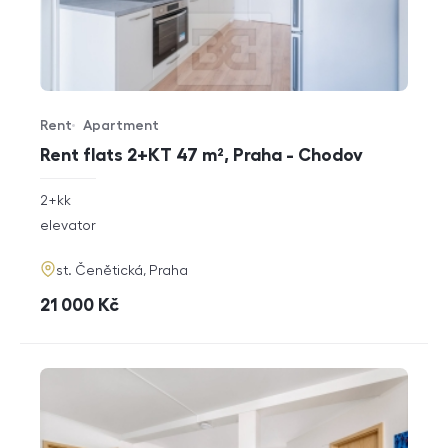
Rent
Apartment
Offer type
Property type
Rent flats 2+KT 47 m², Praha - Chodov
rozměry
2+kk
disposition
funkce
elevator
adresa
st. Čenětická, Praha
cena
21 000
Kč