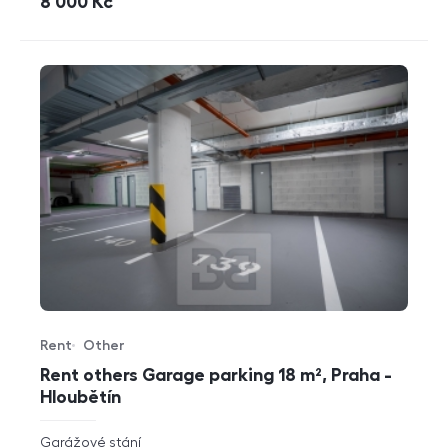
cena
8 000
Kč
Rent
Other
Offer type
Property type
Rent others Garage parking 18 m², Praha -
Hloubětín
rozměry
Garážové stání