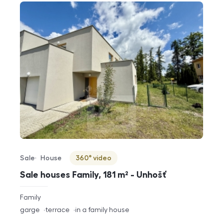
Sale
House
360° video
Offer type
Property type
Virtuální prohlídka
Sale houses Family, 181 m² - Unhošť
rozměry
Family
disposition
funkce
garge
terrace
in a family house