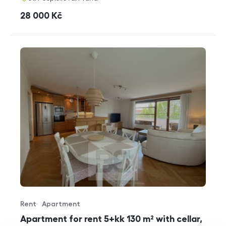
cena
28 000
Kč
Rent
Apartment
Offer type
Property type
Apartment for rent 5+kk 130 m² with cellar,