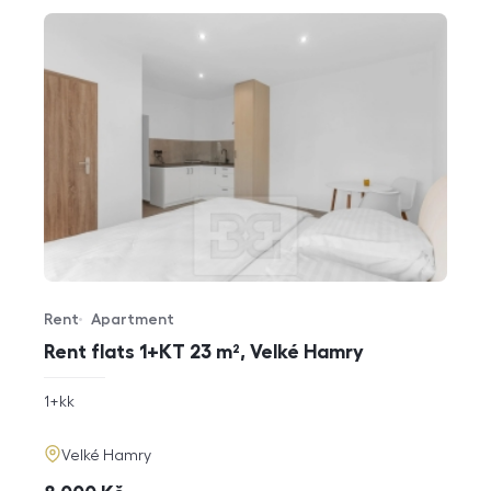
Rent
Apartment
Offer type
Property type
Rent flats 1+KT 23 m², Velké Hamry
rozměry
1+kk
disposition
funkce
adresa
Velké Hamry