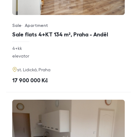
Sale
Apartment
Offer type
Property type
Sale flats 4+KT 134 m², Praha - Anděl
rozměry
4+kk
disposition
funkce
elevator
adresa
st. Lidická, Praha
cena
17 900 000
Kč