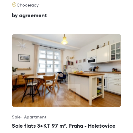
adresa
Chocerady
cena
by agreement
Sale
Apartment
Offer type
Property type
Sale flats 3+KT 97 m², Praha - Holešovice