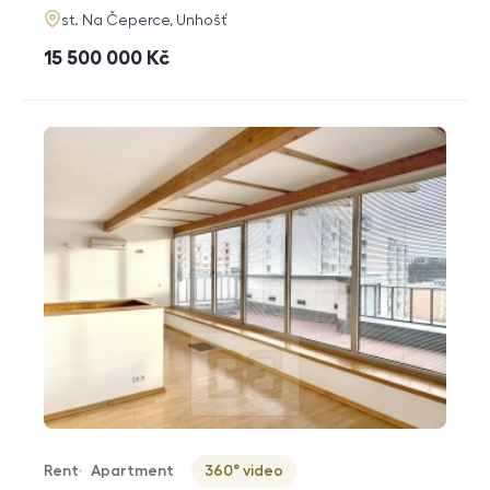
adresa
st. Na Čeperce, Unhošť
cena
15 500 000
Kč
Rent
Apartment
360° video
Offer type
Property type
Virtuální prohlídka