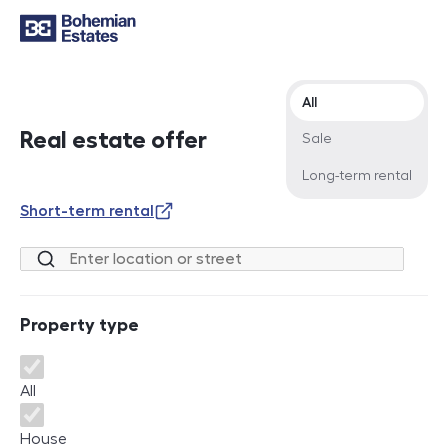
Offer type
All
Real estate offer
Sale
Long-term rental
Short-term rental
Location or street
Property type
Property type
All
House