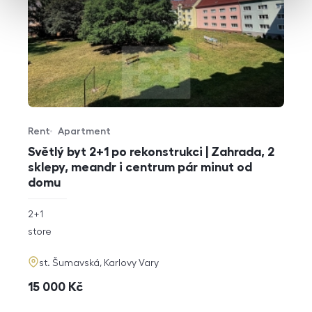
Rent
Apartment
Offer type
Property type
Světlý byt 2+1 po rekonstrukci | Zahrada, 2
sklepy, meandr i centrum pár minut od
domu
rozměry
2+1
disposition
funkce
store
adresa
st. Šumavská, Karlovy Vary
cena
15 000
Kč