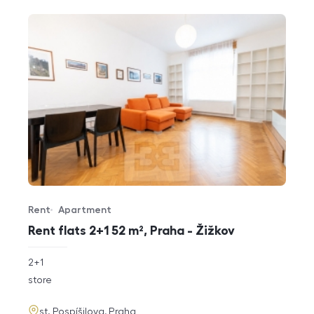
Rent
Apartment
Offer type
Property type
Rent flats 2+1 52 m², Praha - Žižkov
rozměry
2+1
disposition
funkce
store
adresa
st. Pospíšilova, Praha