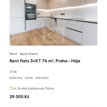
Rent
Apartment
Offer type
Property type
Rent flats 3+KT 74 m², Praha - Háje
rozměry
3+kk
disposition
funkce
balcony
store
elevator
adresa
st. Emilie Hyblerové, Praha
cena
29 000
Kč