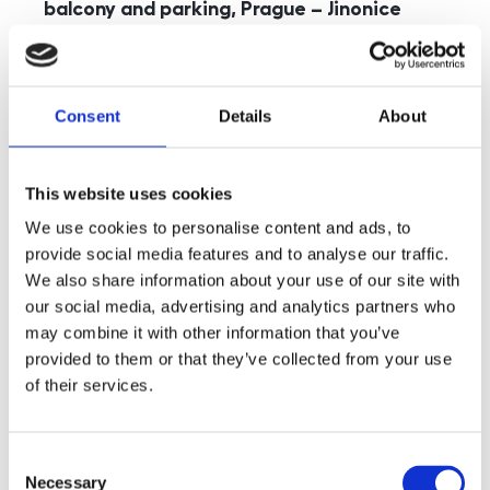
balcony and parking, Prague – Jinonice
rozměry
5+kk
disposition
funkce
parking
balcony
store
elevator
Consent
Details
About
adresa
st. Kohoutových, Praha
cena
49 000
Kč
This website uses cookies
We use cookies to personalise content and ads, to
provide social media features and to analyse our traffic.
We also share information about your use of our site with
our social media, advertising and analytics partners who
may combine it with other information that you’ve
provided to them or that they’ve collected from your use
of their services.
Consent
Necessary
Selection