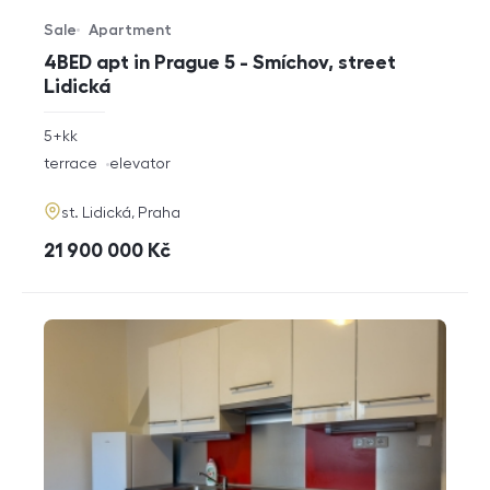
Sale
Apartment
Offer type
Property type
4BED apt in Prague 5 - Smíchov, street
Lidická
rozměry
5+kk
disposition
funkce
terrace
elevator
adresa
st. Lidická, Praha
cena
21 900 000
Kč