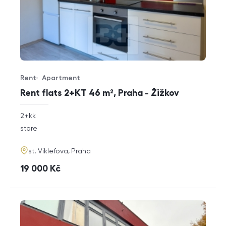
Rent
Apartment
Offer type
Property type
Rent flats 2+KT 46 m², Praha - Žižkov
rozměry
2+kk
disposition
funkce
store
adresa
st. Viklefova, Praha
cena
19 000
Kč