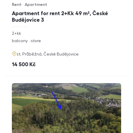
Rent
Apartment
Offer type
Property type
Apartment for rent 2+Kk 49 m², České
Budějovice 3
rozměry
2+kk
disposition
funkce
balcony
store
adresa
st. Průběžná, České Budějovice
cena
14 500
Kč