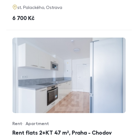
adresa
st. Palackého, Ostrava
cena
6 700
Kč
Rent
Apartment
Offer type
Property type
Rent flats 2+KT 47 m², Praha - Chodov