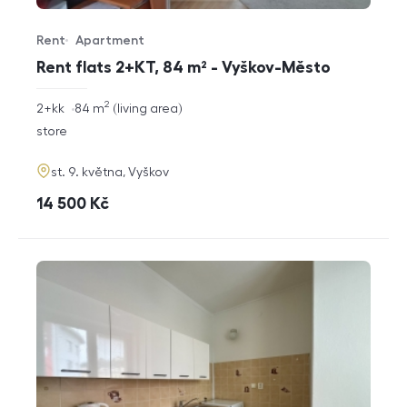
Rent
Apartment
Offer type
Property type
Rent flats 2+KT, 84 m² - Vyškov-Město
2
rozměry
2+kk
84
m
living area
disposition
funkce
store
adresa
st. 9. května, Vyškov
cena
14 500
Kč