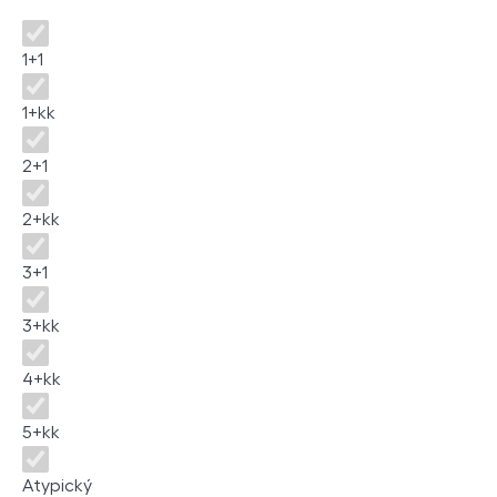
Disposition
1+1
1+kk
2+1
2+kk
3+1
3+kk
4+kk
5+kk
Atypický