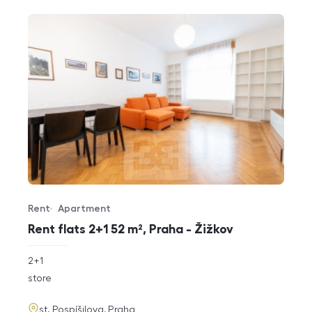
Rent
Apartment
Offer type
Property type
Rent flats 2+1 52 m², Praha - Žižkov
rozměry
2+1
disposition
funkce
store
adresa
st. Pospíšilova, Praha