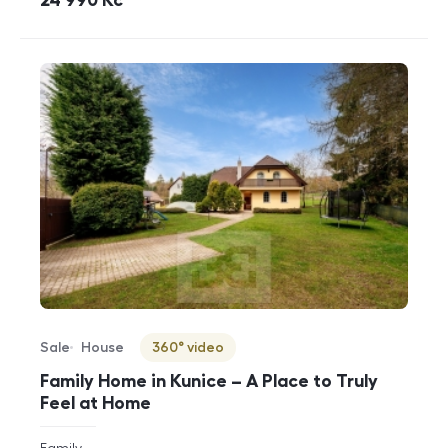
24 990
Kč
Sale
House
360° video
Offer type
Property type
Virtuální prohlídka
Family Home in Kunice – A Place to Truly
Feel at Home
rozměry