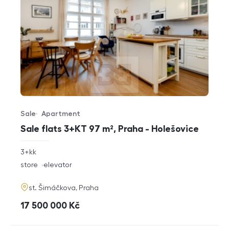
Sale
Apartment
Offer type
Property type
Sale flats 3+KT 97 m², Praha - Holešovice
rozměry
3+kk
disposition
funkce
store
elevator
adresa
st. Šimáčkova, Praha
cena
17 500 000
Kč