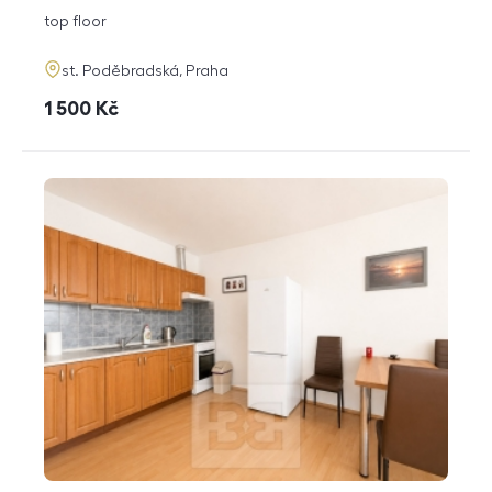
disposition
funkce
top floor
adresa
st. Poděbradská, Praha
cena
1 500
Kč