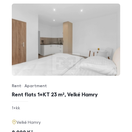
Rent
Apartment
Offer type
Property type
Rent flats 1+KT 23 m², Velké Hamry
rozměry
1+kk
disposition
funkce
adresa
Velké Hamry