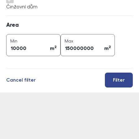
Činžovní dům
Area
Area
2
2
area (
m
)
area (
m
)
Min
Max
2
2
m
m
Cancel filter
Filter