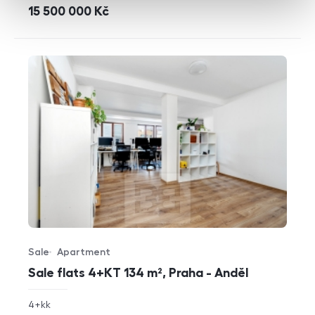
cena
15 500 000
Kč
Sale
Apartment
Offer type
Property type
Sale flats 4+KT 134 m², Praha - Anděl
rozměry
4+kk
disposition