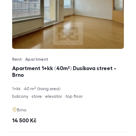
Rent
Apartment
Offer type
Property type
Apartment 1+kk (40m²) Dusíkova street -
Brno
2
rozměry
1+kk
40
m
living area
disposition
funkce
balcony
store
elevator
top floor
adresa
Brno
cena
14 500
Kč