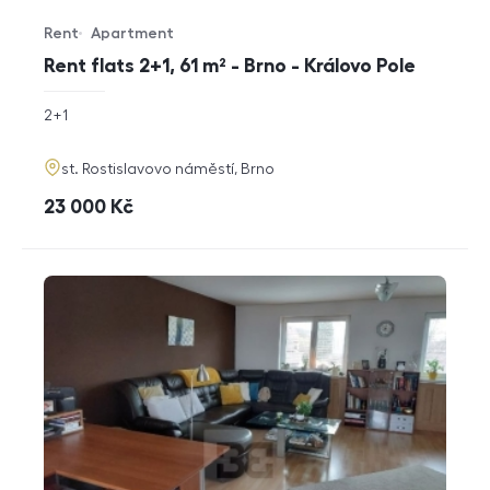
Rent
Apartment
Offer type
Property type
Rent flats 2+1, 61 m² - Brno - Královo Pole
rozměry
2+1
disposition
funkce
adresa
st. Rostislavovo náměstí, Brno
cena
23 000
Kč