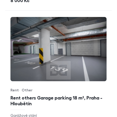
cena
8 000
Kč
Rent
Other
Offer type
Property type
Rent others Garage parking 18 m², Praha -
Hloubětín
rozměry
Garážové stání