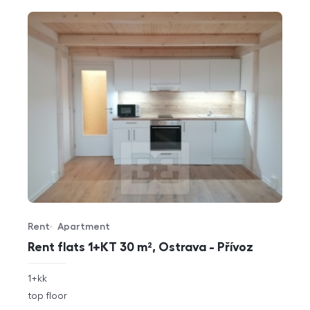
Rent
Apartment
Offer type
Property type
Rent flats 1+KT 30 m², Ostrava - Přívoz
rozměry
1+kk
disposition
funkce
top floor