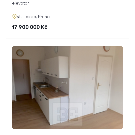
funkce
elevator
adresa
st. Lidická, Praha
cena
17 900 000
Kč