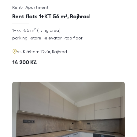
Rent
Apartment
Offer type
Property type
Rent flats 1+KT 56 m², Rajhrad
2
rozměry
1+kk
56
m
living area
disposition
funkce
parking
store
elevator
top floor
adresa
st. Klášterní Dvůr, Rajhrad
cena
14 200
Kč