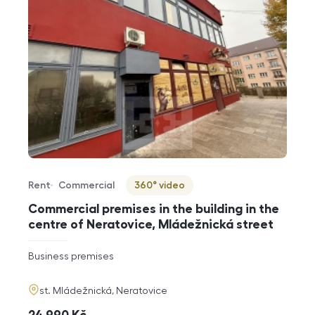
Rent
Commercial
360° video
Offer type
Property type
Virtuální prohlídka
Commercial premises in the building in the
centre of Neratovice, Mládežnická street
rozměry
Business premises
disposition
funkce
adresa
st. Mládežnická, Neratovice
cena