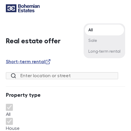
Offer type
All
Real estate offer
Sale
Long-term rental
Short-term rental
Location or street
Property type
Property type
All
House