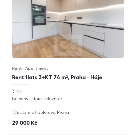
Rent
Apartment
Offer type
Property type
Rent flats 3+KT 74 m², Praha - Háje
rozměry
3+kk
disposition
funkce
balcony
store
elevator
adresa
st. Emilie Hyblerové, Praha
cena
29 000
Kč