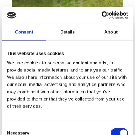
Consent
Details
About
Rent
Apartment
This website uses cookies
Offer type
Property type
Rent flats 2+KT 41 m², Plzeň - Lobzy
We use cookies to personalise content and ads, to
provide social media features and to analyse our traffic.
rozměry
2+kk
We also share information about your use of our site with
disposition
funkce
garden
store
our social media, advertising and analytics partners who
may combine it with other information that you’ve
adresa
st. U Světovaru, Plzeň
provided to them or that they’ve collected from your use
cena
14 000
Kč
of their services.
Consent
Necessary
Selection