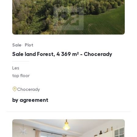
Sale
Plot
Offer type
Property type
Sale land Forest, 4 369 m² - Chocerady
rozměry
Les
disposition
funkce
top floor
adresa
Chocerady
cena
by agreement