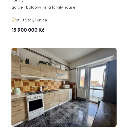
Family
disposition
funkce
garge
balcony
in a family house
adresa
st. U Stájí, Kunice
cena
15 900 000
Kč