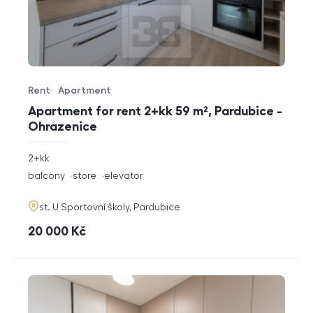
Rent
Apartment
Offer type
Property type
Apartment for rent 2+kk 59 m², Pardubice -
Ohrazenice
rozměry
2+kk
disposition
funkce
balcony
store
elevator
adresa
st. U Sportovní školy, Pardubice
cena
20 000
Kč