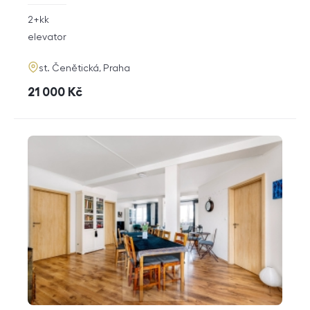
rozměry
2+kk
disposition
funkce
elevator
adresa
st. Čenětická, Praha
cena
21 000
Kč