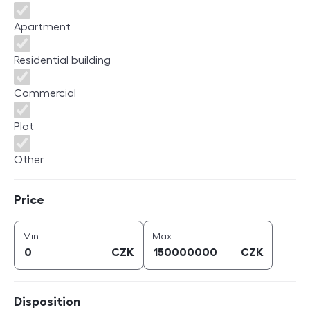
Apartment
Residential building
Commercial
Plot
Other
Price
Price
price (
CZK
)
price (
CZK
)
Min
Max
CZK
CZK
Disposition