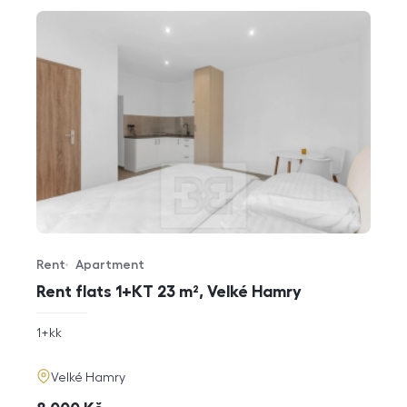
Rent
Apartment
Offer type
Property type
Rent flats 1+KT 23 m², Velké Hamry
rozměry
1+kk
disposition
funkce
adresa
Velké Hamry