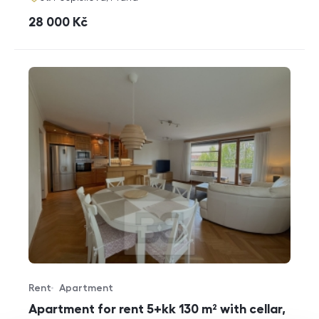
cena
28 000
Kč
Rent
Apartment
Offer type
Property type
Apartment for rent 5+kk 130 m² with cellar,