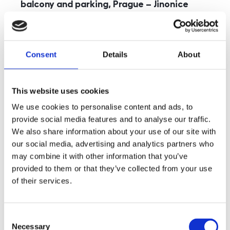
balcony and parking, Prague – Jinonice
rozměry
5+kk
disposition
funkce
parking
balcony
store
elevator
Consent
Details
About
adresa
st. Kohoutových, Praha
cena
49 000
Kč
This website uses cookies
We use cookies to personalise content and ads, to
provide social media features and to analyse our traffic.
We also share information about your use of our site with
our social media, advertising and analytics partners who
may combine it with other information that you’ve
provided to them or that they’ve collected from your use
of their services.
Consent
Necessary
Selection