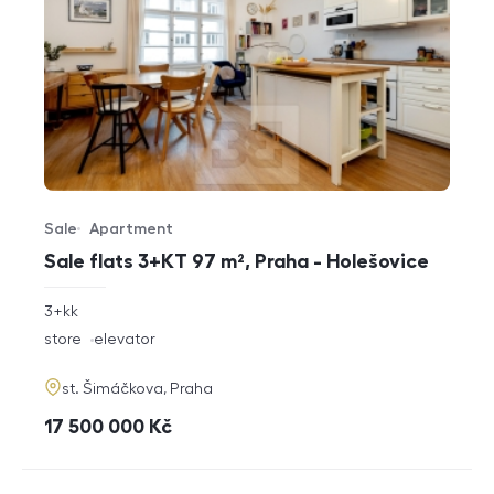
Sale
Apartment
Offer type
Property type
Sale flats 3+KT 97 m², Praha - Holešovice
rozměry
3+kk
disposition
funkce
store
elevator
adresa
st. Šimáčkova, Praha
cena
17 500 000
Kč