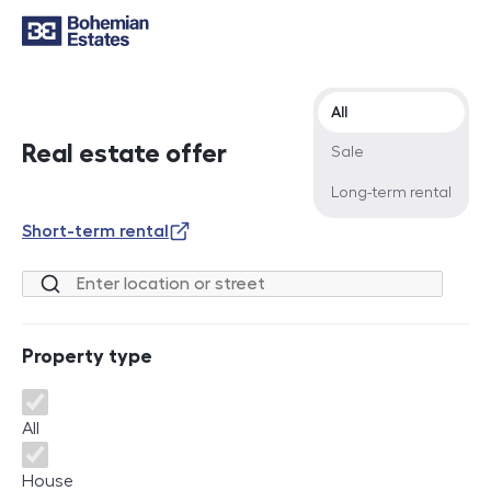
Offer type
All
Real estate offer
Sale
Long-term rental
Short-term rental
Location or street
Property type
Property type
All
House