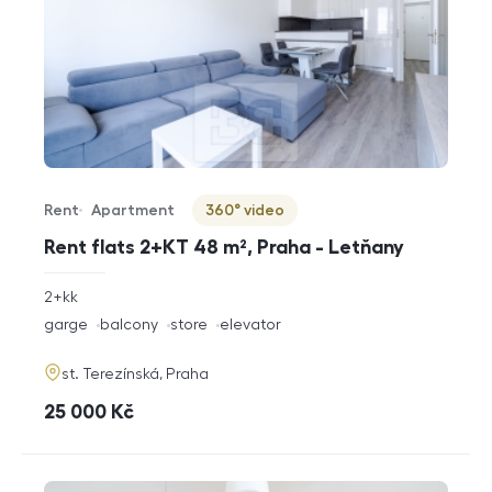
Rent
Apartment
360° video
Offer type
Property type
Virtuální prohlídka
Rent flats 2+KT 48 m², Praha - Letňany
rozměry
2+kk
disposition
funkce
garge
balcony
store
elevator
adresa
st. Terezínská, Praha
cena
25 000
Kč