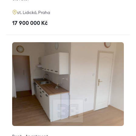
adresa
st. Lidická, Praha
cena
17 900 000
Kč