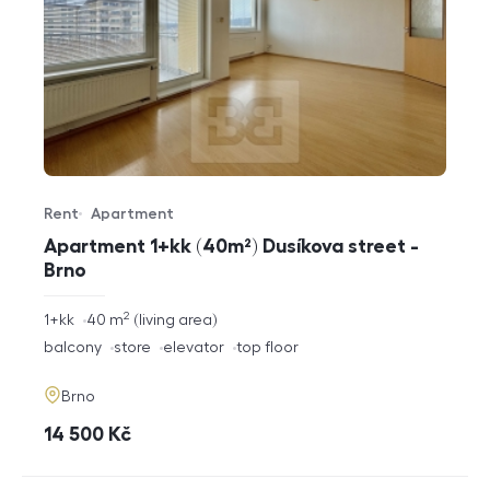
Rent
Apartment
Offer type
Property type
Apartment 1+kk (40m²) Dusíkova street -
Brno
2
rozměry
1+kk
40
m
living area
disposition
funkce
balcony
store
elevator
top floor
adresa
Brno
cena
14 500
Kč