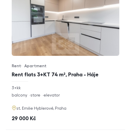
Rent
Apartment
Offer type
Property type
Rent flats 3+KT 74 m², Praha - Háje
rozměry
3+kk
disposition
funkce
balcony
store
elevator
adresa
st. Emilie Hyblerové, Praha
cena
29 000
Kč