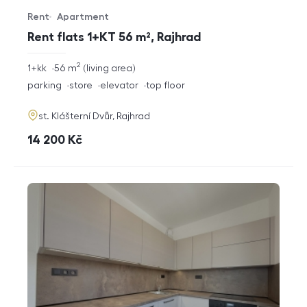
Rent
Apartment
Offer type
Property type
Rent flats 1+KT 56 m², Rajhrad
2
rozměry
1+kk
56
m
living area
disposition
funkce
parking
store
elevator
top floor
adresa
st. Klášterní Dvůr, Rajhrad
cena
14 200
Kč