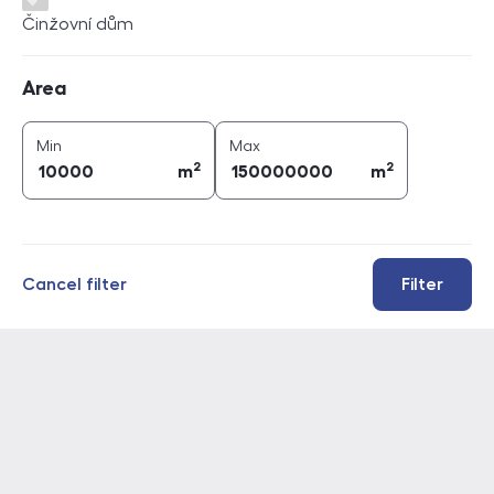
Činžovní dům
Area
Area
2
2
area (
m
)
area (
m
)
Min
Max
2
2
m
m
Cancel filter
Filter