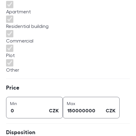
Apartment
Residential building
Commercial
Plot
Other
Price
Price
price (
CZK
)
price (
CZK
)
Min
Max
CZK
CZK
Disposition