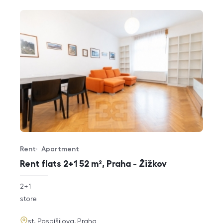
Rent
Apartment
Offer type
Property type
Rent flats 2+1 52 m², Praha - Žižkov
rozměry
2+1
disposition
funkce
store
adresa
st. Pospíšilova, Praha