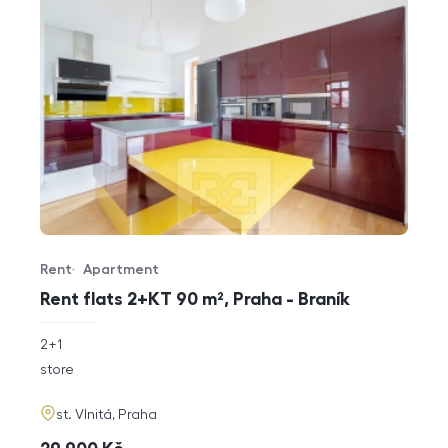
Rent
Apartment
Offer type
Property type
Rent flats 2+KT 90 m², Praha - Braník
rozměry
2+1
disposition
funkce
store
adresa
st. Vlnitá, Praha