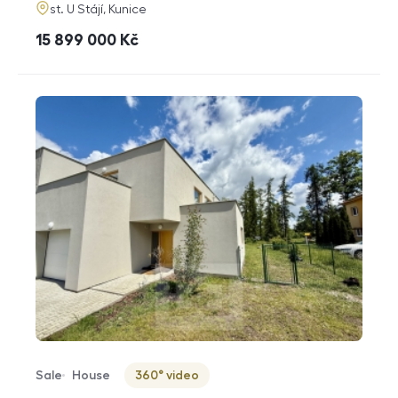
adresa
st. U Stájí, Kunice
cena
15 899 000
Kč
Sale
House
360° video
Offer type
Property type
Virtuální prohlídka