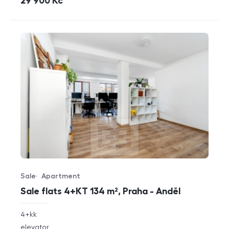
cena
29 900
Kč
Sale
Apartment
Offer type
Property type
Sale flats 4+KT 134 m², Praha - Anděl
rozměry
4+kk
disposition
funkce
elevator