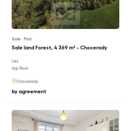
Sale
Plot
Offer type
Property type
Sale land Forest, 4 369 m² - Chocerady
rozměry
Les
disposition
funkce
top floor
adresa
Chocerady
cena
by agreement