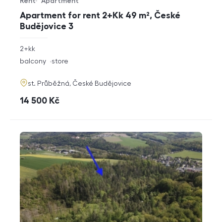
Rent
Apartment
Offer type
Property type
Apartment for rent 2+Kk 49 m², České
Budějovice 3
rozměry
2+kk
disposition
funkce
balcony
store
adresa
st. Průběžná, České Budějovice
cena
14 500
Kč