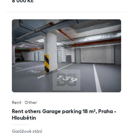
cena
8 000
Kč
Rent
Other
Offer type
Property type
Rent others Garage parking 18 m², Praha -
Hloubětín
rozměry
Garážové stání