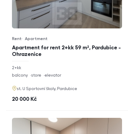
Rent
Apartment
Offer type
Property type
Apartment for rent 2+kk 59 m², Pardubice -
Ohrazenice
rozměry
2+kk
disposition
funkce
balcony
store
elevator
adresa
st. U Sportovní školy, Pardubice
cena
20 000
Kč