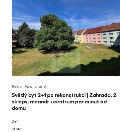
Rent
Apartment
Offer type
Property type
Světlý byt 2+1 po rekonstrukci | Zahrada, 2
sklepy, meandr i centrum pár minut od
domu
rozměry
2+1
disposition
funkce
store