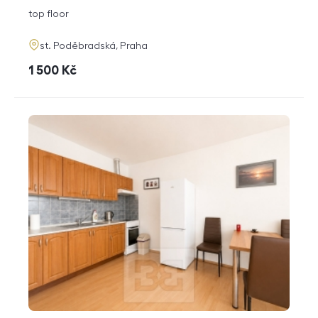
disposition
funkce
top floor
adresa
st. Poděbradská, Praha
cena
1 500
Kč