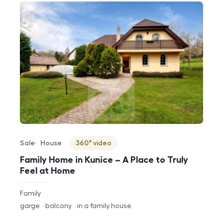
Sale
House
360° video
Offer type
Property type
Virtuální prohlídka
Family Home in Kunice – A Place to Truly
Feel at Home
rozměry
Family
disposition
funkce
garge
balcony
in a family house