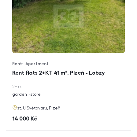
Rent
Apartment
Offer type
Property type
Rent flats 2+KT 41 m², Plzeň - Lobzy
rozměry
2+kk
disposition
funkce
garden
store
adresa
st. U Světovaru, Plzeň
cena
14 000
Kč