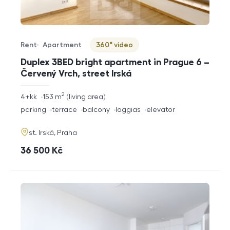
Rent
Apartment
360° video
Offer type
Property type
Virtuální prohlídka
Duplex 3BED bright apartment in Prague 6 –
Červený Vrch, street Irská
2
rozměry
4+kk
153
m
living area
disposition
funkce
parking
terrace
balcony
loggias
elevator
adresa
st. Irská, Praha
cena
36 500
Kč