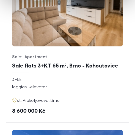
Sale
Apartment
Offer type
Property type
Sale flats 3+KT 65 m², Brno - Kohoutovice
rozměry
3+kk
disposition
funkce
loggias
elevator
adresa
st. Prokofjevova, Brno
cena
8 600 000
Kč