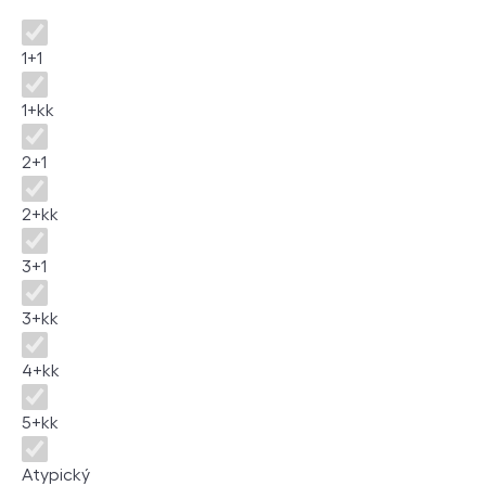
Disposition
1+1
1+kk
2+1
2+kk
3+1
3+kk
4+kk
5+kk
Atypický