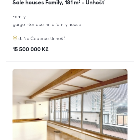
Sale houses Family, 181 m² - Unhošť
rozměry
Family
disposition
funkce
garge
terrace
in a family house
adresa
st. Na Čeperce, Unhošť
cena
15 500 000
Kč