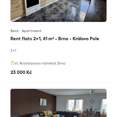
Rent
Apartment
Offer type
Property type
Rent flats 2+1, 61 m² - Brno - Královo Pole
rozměry
2+1
disposition
funkce
adresa
st. Rostislavovo náměstí, Brno
cena
23 000
Kč