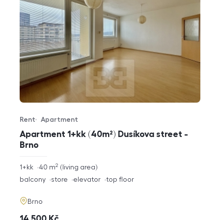
Rent
Apartment
Offer type
Property type
Apartment 1+kk (40m²) Dusíkova street -
Brno
2
rozměry
1+kk
40
m
living area
disposition
funkce
balcony
store
elevator
top floor
adresa
Brno
cena
14 500
Kč