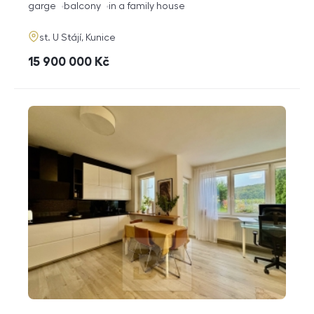
funkce
garge
balcony
in a family house
adresa
st. U Stájí, Kunice
cena
15 900 000
Kč