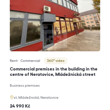
Rent
Commercial
360° video
Offer type
Property type
Virtuální prohlídka
Commercial premises in the building in the
centre of Neratovice, Mládežnická street
rozměry
Business premises
disposition
funkce
adresa
st. Mládežnická, Neratovice
cena
24 990
Kč