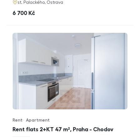
adresa
st. Palackého, Ostrava
cena
6 700
Kč
Rent
Apartment
Offer type
Property type
Rent flats 2+KT 47 m², Praha - Chodov