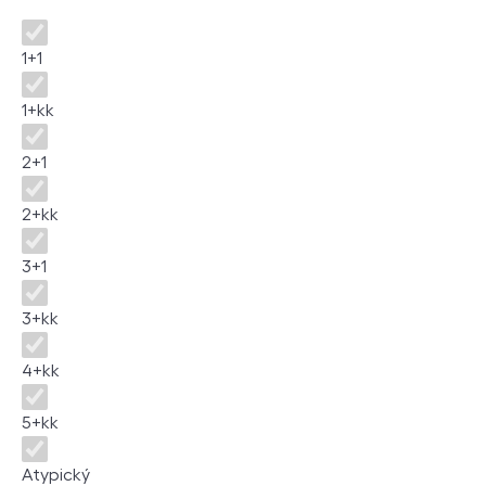
Disposition
1+1
1+kk
2+1
2+kk
3+1
3+kk
4+kk
5+kk
Atypický