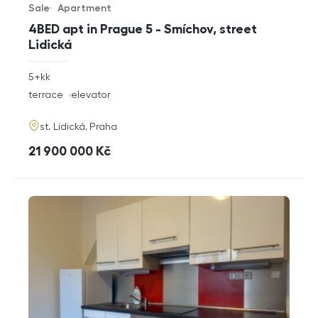
Sale
Apartment
Offer type
Property type
4BED apt in Prague 5 - Smíchov, street
Lidická
rozměry
5+kk
disposition
funkce
terrace
elevator
adresa
st. Lidická, Praha
cena
21 900 000
Kč