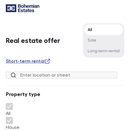
Offer type
All
Real estate offer
Sale
Long-term rental
Short-term rental
Location or street
Property type
Property type
All
House