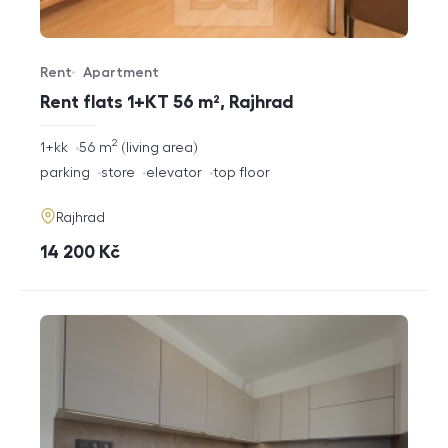
Rent
Apartment
Offer type
Property type
Rent flats 1+KT 56 m², Rajhrad
2
rozměry
1+kk
56
m
living area
disposition
funkce
parking
store
elevator
top floor
adresa
Rajhrad
cena
14 200
Kč