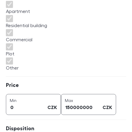
Apartment
Residential building
Commercial
Plot
Other
Price
Price
price (
CZK
)
price (
CZK
)
Min
Max
CZK
CZK
Disposition