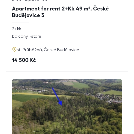
Offer type
Property type
Apartment for rent 2+Kk 49 m², České
Budějovice 3
rozměry
2+kk
disposition
funkce
balcony
store
adresa
st. Průběžná, České Budějovice
cena
14 500
Kč