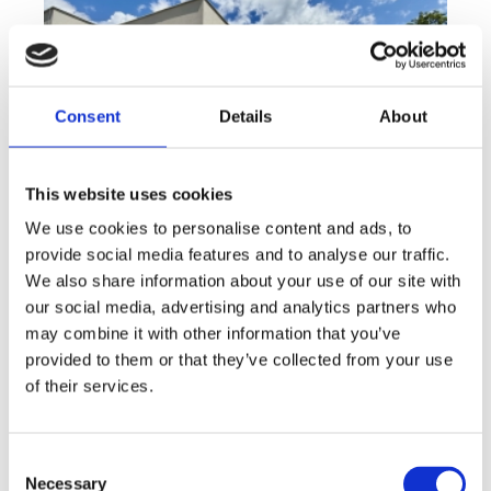
Consent
Details
About
This website uses cookies
We use cookies to personalise content and ads, to
provide social media features and to analyse our traffic.
We also share information about your use of our site with
Sale
House
360° video
Offer type
Property type
Virtuální prohlídka
our social media, advertising and analytics partners who
Sale houses Family, 181 m² - Unhošť
may combine it with other information that you’ve
provided to them or that they’ve collected from your use
rozměry
Family
of their services.
disposition
funkce
garge
terrace
in a family house
adresa
st. Na Čeperce, Unhošť
Consent
Necessary
Selection
cena
15 500 000
Kč