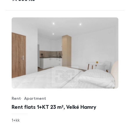
Rent
Apartment
Offer type
Property type
Rent flats 1+KT 23 m², Velké Hamry
rozměry
1+kk
disposition
funkce