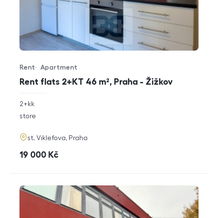
Rent
Apartment
Offer type
Property type
Rent flats 2+KT 46 m², Praha - Žižkov
rozměry
2+kk
disposition
funkce
store
adresa
st. Viklefova, Praha
cena
19 000
Kč