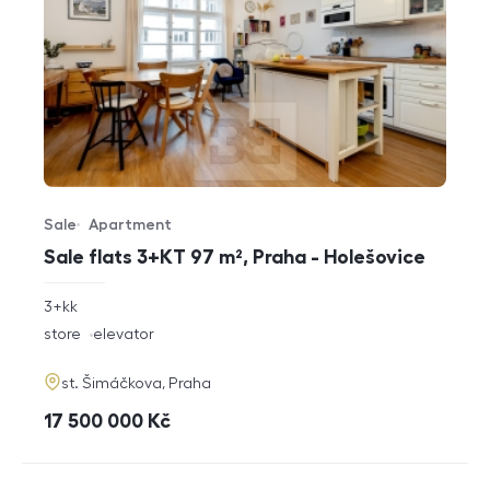
Sale
Apartment
Offer type
Property type
Sale flats 3+KT 97 m², Praha - Holešovice
rozměry
3+kk
disposition
funkce
store
elevator
adresa
st. Šimáčkova, Praha
cena
17 500 000
Kč