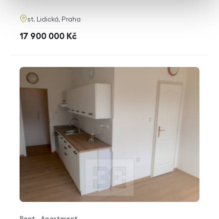
adresa
st. Lidická, Praha
cena
17 900 000
Kč
Rent
Apartment