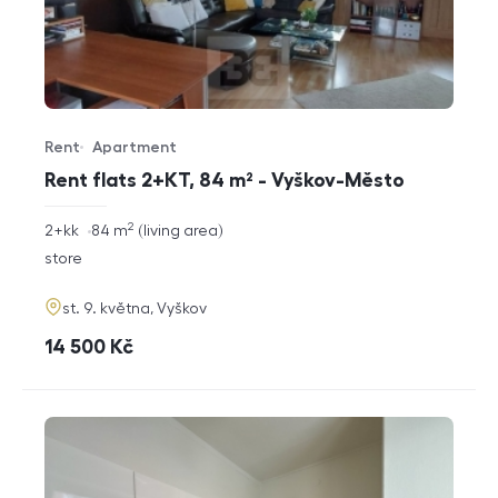
Rent
Apartment
Offer type
Property type
Rent flats 2+KT, 84 m² - Vyškov-Město
2
rozměry
2+kk
84
m
living area
disposition
funkce
store
adresa
st. 9. května, Vyškov
cena
14 500
Kč