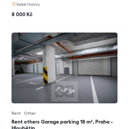
adresa
Velké Hamry
cena
8 000
Kč
Rent
Other
Offer type
Property type
Rent others Garage parking 18 m², Praha -
Hloubětín