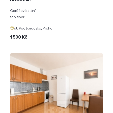
rozměry
Garážové stání
disposition
funkce
top floor
adresa
st. Poděbradská, Praha
cena
1 500
Kč