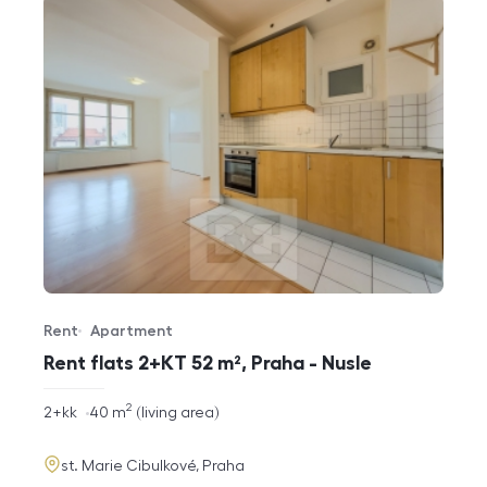
Rent
Apartment
Offer type
Property type
Rent flats 2+KT 52 m², Praha - Nusle
2
rozměry
2+kk
40
m
living area
disposition
funkce
adresa
st. Marie Cibulkové, Praha