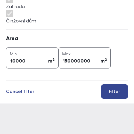
Zahrada
Činžovní dům
Area
Area
2
2
area (
m
)
area (
m
)
Min
Max
2
2
m
m
Cancel filter
Filter