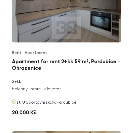
Rent
Apartment
Offer type
Property type
Apartment for rent 2+kk 59 m², Pardubice -
Ohrazenice
rozměry
2+kk
disposition
funkce
balcony
store
elevator
adresa
st. U Sportovní školy, Pardubice
cena
20 000
Kč