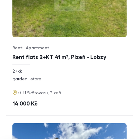
Rent
Apartment
Offer type
Property type
Rent flats 2+KT 41 m², Plzeň - Lobzy
rozměry
2+kk
disposition
funkce
garden
store
adresa
st. U Světovaru, Plzeň
cena
14 000
Kč