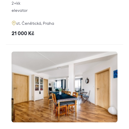
rozměry
2+kk
disposition
funkce
elevator
adresa
st. Čenětická, Praha
cena
21 000
Kč