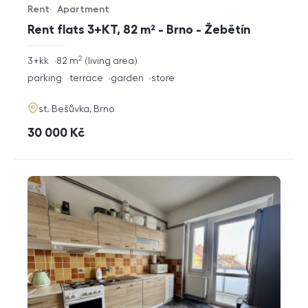
Rent
Apartment
Offer type
Property type
Rent flats 3+KT, 82 m² - Brno - Žebětín
2
rozměry
3+kk
82
m
living area
disposition
funkce
parking
terrace
garden
store
adresa
st. Bešůvka, Brno
cena
30 000
Kč