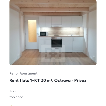
Rent
Apartment
Offer type
Property type
Rent flats 1+KT 30 m², Ostrava - Přívoz
rozměry
1+kk
disposition
funkce
top floor