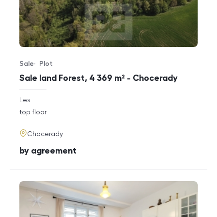
Sale
Plot
Offer type
Property type
Sale land Forest, 4 369 m² - Chocerady
rozměry
Les
disposition
funkce
top floor
adresa
Chocerady
cena
by agreement