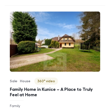
Sale
House
360° video
Offer type
Property type
Virtuální prohlídka
Family Home in Kunice – A Place to Truly
Feel at Home
rozměry
Family
disposition