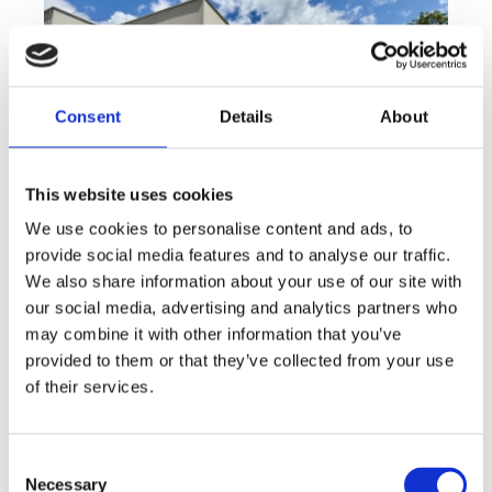
Consent
Details
About
This website uses cookies
We use cookies to personalise content and ads, to
provide social media features and to analyse our traffic.
We also share information about your use of our site with
Sale
House
360° video
Offer type
Property type
Virtuální prohlídka
our social media, advertising and analytics partners who
Sale houses Family, 181 m² - Unhošť
may combine it with other information that you’ve
provided to them or that they’ve collected from your use
rozměry
Family
of their services.
disposition
funkce
garge
terrace
in a family house
adresa
st. Na Čeperce, Unhošť
Consent
Necessary
Selection
cena
15 500 000
Kč