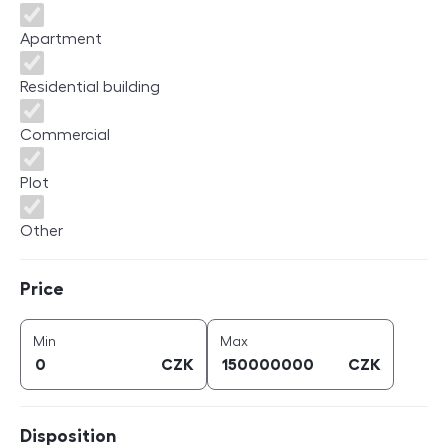
Apartment
Residential building
Commercial
Plot
Other
Price
Price
price (
CZK
)
price (
CZK
)
Min
Max
CZK
CZK
Disposition