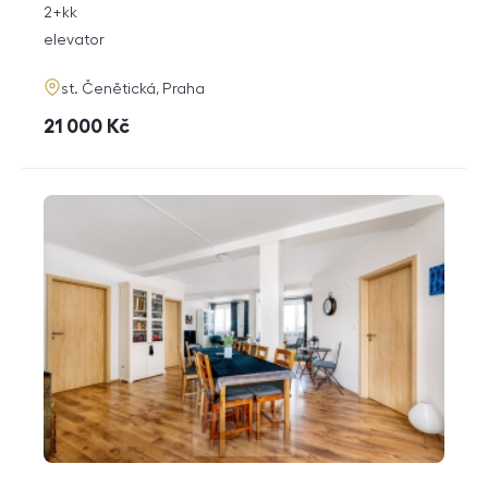
rozměry
2+kk
disposition
funkce
elevator
adresa
st. Čenětická, Praha
cena
21 000
Kč