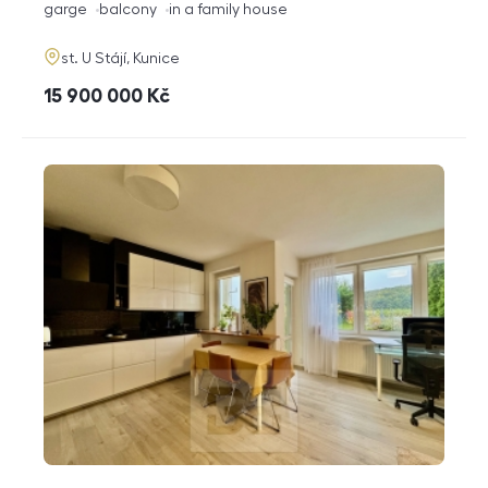
funkce
garge
balcony
in a family house
adresa
st. U Stájí, Kunice
cena
15 900 000
Kč