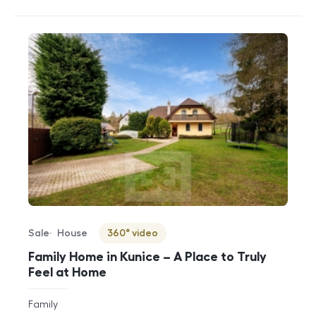
Sale
House
360° video
Offer type
Property type
Virtuální prohlídka
Family Home in Kunice – A Place to Truly
Feel at Home
rozměry
Family
disposition