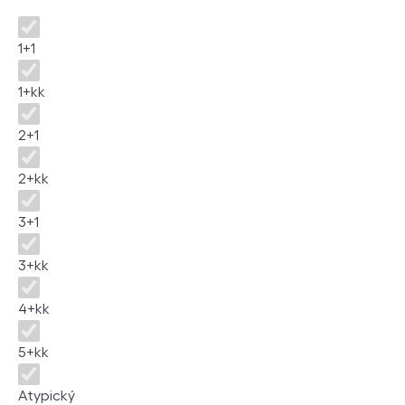
Disposition
1+1
1+kk
2+1
2+kk
3+1
3+kk
4+kk
5+kk
Atypický