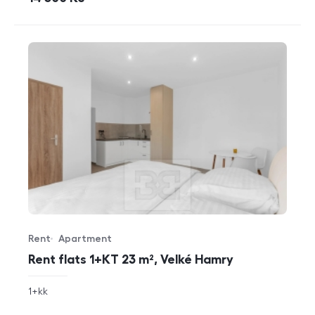
Rent
Apartment
Offer type
Property type
Rent flats 1+KT 23 m², Velké Hamry
rozměry
1+kk
disposition
funkce