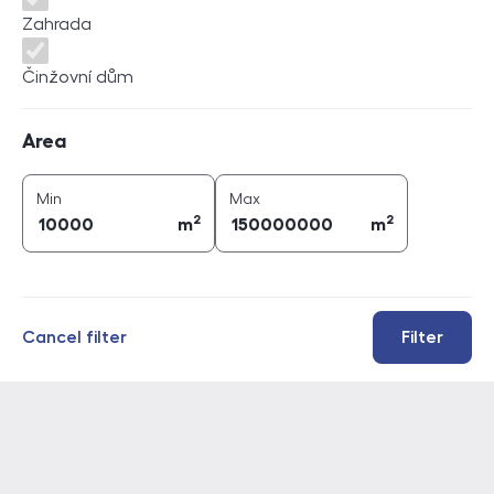
Zahrada
Činžovní dům
Area
Area
2
2
area (
m
)
area (
m
)
Min
Max
2
2
m
m
Cancel filter
Filter