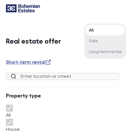
Offer type
All
Real estate offer
Sale
Long-term rental
Short-term rental
Location or street
Property type
Property type
All
House