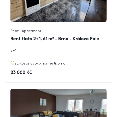
Rent
Apartment
Offer type
Property type
Rent flats 2+1, 61 m² - Brno - Královo Pole
rozměry
2+1
disposition
funkce
adresa
st. Rostislavovo náměstí, Brno
cena
23 000
Kč