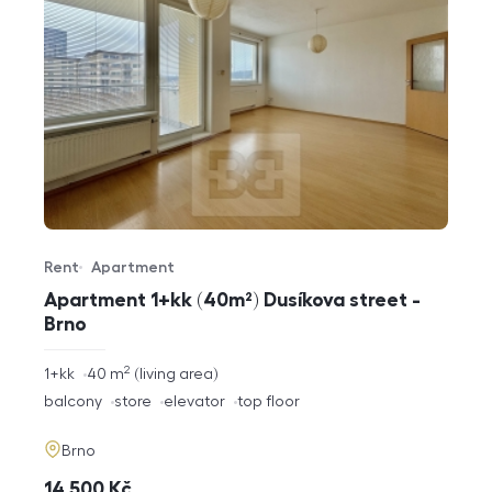
Rent
Apartment
Offer type
Property type
Apartment 1+kk (40m²) Dusíkova street -
Brno
2
rozměry
1+kk
40
m
living area
disposition
funkce
balcony
store
elevator
top floor
adresa
Brno
cena
14 500
Kč