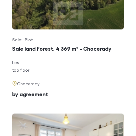
Sale
Plot
Offer type
Property type
Sale land Forest, 4 369 m² - Chocerady
rozměry
Les
disposition
funkce
top floor
adresa
Chocerady
cena
by agreement