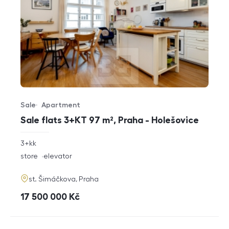
Sale
Apartment
Offer type
Property type
Sale flats 3+KT 97 m², Praha - Holešovice
rozměry
3+kk
disposition
funkce
store
elevator
adresa
st. Šimáčkova, Praha
cena
17 500 000
Kč