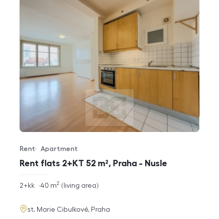
Rent
Apartment
Offer type
Property type
Rent flats 2+KT 52 m², Praha - Nusle
2
rozměry
2+kk
40
m
living area
disposition
funkce
adresa
st. Marie Cibulkové, Praha