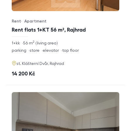
Rent
Apartment
Offer type
Property type
Rent flats 1+KT 56 m², Rajhrad
2
rozměry
1+kk
56
m
living area
disposition
funkce
parking
store
elevator
top floor
adresa
st. Klášterní Dvůr, Rajhrad
cena
14 200
Kč