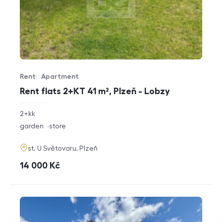
Rent
Apartment
Offer type
Property type
Rent flats 2+KT 41 m², Plzeň - Lobzy
rozměry
2+kk
disposition
funkce
garden
store
adresa
st. U Světovaru, Plzeň
cena
14 000
Kč