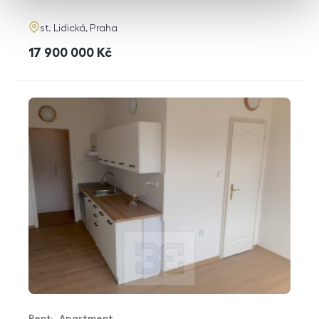
adresa
st. Lidická, Praha
cena
17 900 000
Kč
Rent
Apartment