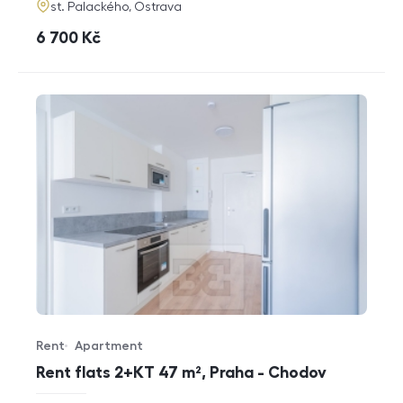
adresa
st. Palackého, Ostrava
cena
6 700
Kč
Rent
Apartment
Offer type
Property type
Rent flats 2+KT 47 m², Praha - Chodov