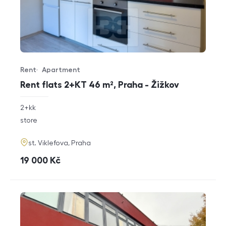
Rent
Apartment
Offer type
Property type
Rent flats 2+KT 46 m², Praha - Žižkov
rozměry
2+kk
disposition
funkce
store
adresa
st. Viklefova, Praha
cena
19 000
Kč