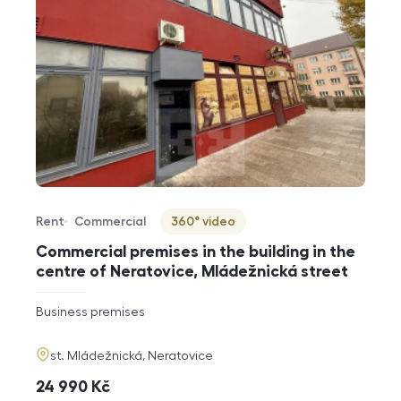
Rent
Commercial
360° video
Offer type
Property type
Virtuální prohlídka
Commercial premises in the building in the
centre of Neratovice, Mládežnická street
rozměry
Business premises
disposition
funkce
adresa
st. Mládežnická, Neratovice
cena
24 990
Kč