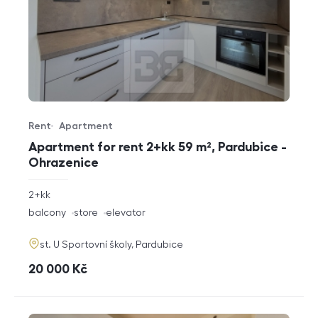
Rent
Apartment
Offer type
Property type
Apartment for rent 2+kk 59 m², Pardubice -
Ohrazenice
rozměry
2+kk
disposition
funkce
balcony
store
elevator
adresa
st. U Sportovní školy, Pardubice
cena
20 000
Kč