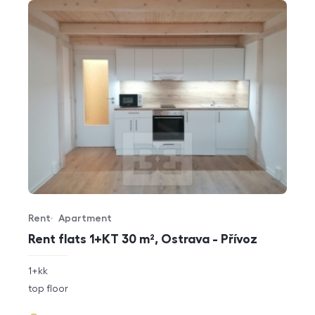
Rent
Apartment
Offer type
Property type
Rent flats 1+KT 30 m², Ostrava - Přívoz
rozměry
1+kk
disposition
funkce
top floor