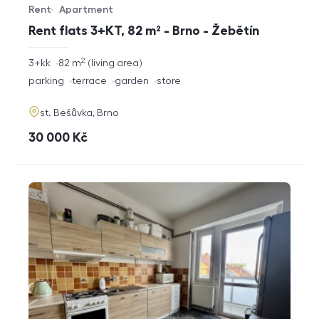
Rent
Apartment
Offer type
Property type
Rent flats 3+KT, 82 m² - Brno - Žebětín
2
rozměry
3+kk
82
m
living area
disposition
funkce
parking
terrace
garden
store
adresa
st. Bešůvka, Brno
cena
30 000
Kč