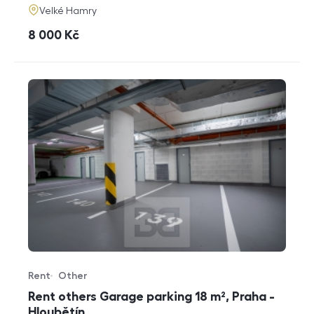
adresa
Velké Hamry
cena
8 000
Kč
Rent
Other
Offer type
Property type
Rent others Garage parking 18 m², Praha -
Hloubětín