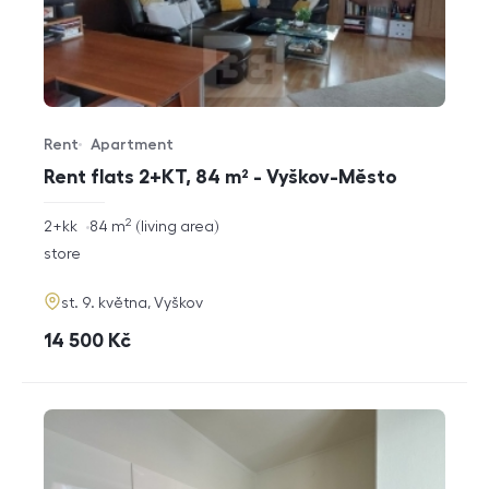
Rent
Apartment
Offer type
Property type
Rent flats 2+KT, 84 m² - Vyškov-Město
2
rozměry
2+kk
84
m
living area
disposition
funkce
store
adresa
st. 9. května, Vyškov
cena
14 500
Kč