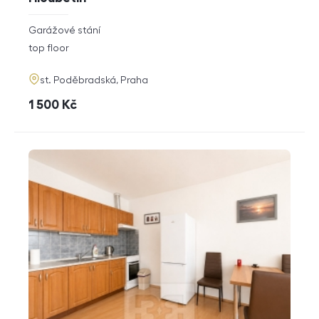
rozměry
Garážové stání
disposition
funkce
top floor
adresa
st. Poděbradská, Praha
cena
1 500
Kč