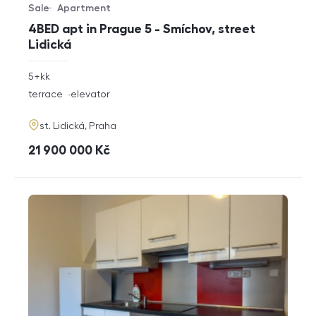
Sale
Apartment
Offer type
Property type
4BED apt in Prague 5 - Smíchov, street
Lidická
rozměry
5+kk
disposition
funkce
terrace
elevator
adresa
st. Lidická, Praha
cena
21 900 000
Kč