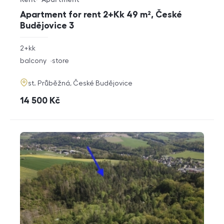
Offer type
Property type
Apartment for rent 2+Kk 49 m², České
Budějovice 3
rozměry
2+kk
disposition
funkce
balcony
store
adresa
st. Průběžná, České Budějovice
cena
14 500
Kč