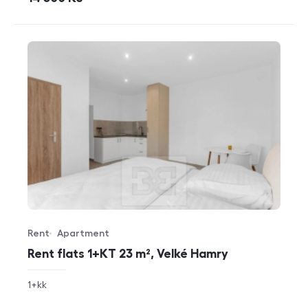
Rent
Apartment
Offer type
Property type
Rent flats 1+KT 23 m², Velké Hamry
rozměry
1+kk
disposition
funkce