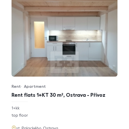
Rent
Apartment
Offer type
Property type
Rent flats 1+KT 30 m², Ostrava - Přívoz
rozměry
1+kk
disposition
funkce
top floor
adresa
st. Palackého, Ostrava