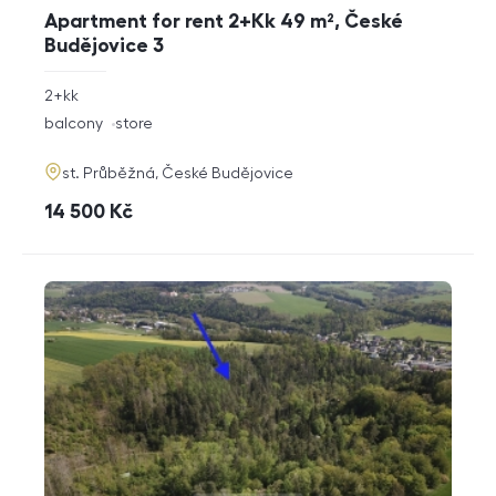
Apartment for rent 2+Kk 49 m², České
Budějovice 3
rozměry
2+kk
disposition
funkce
balcony
store
adresa
st. Průběžná, České Budějovice
cena
14 500
Kč