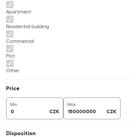
Apartment
Residential building
Commercial
Plot
Other
Price
Price
price (
CZK
)
price (
CZK
)
Min
Max
CZK
CZK
Disposition