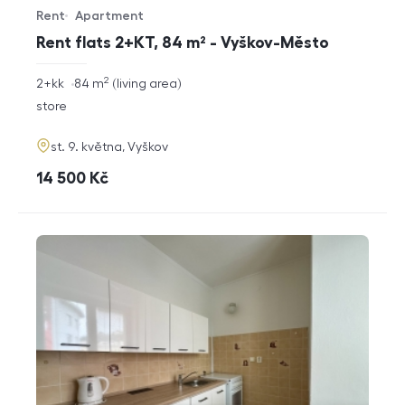
Rent
Apartment
Offer type
Property type
Rent flats 2+KT, 84 m² - Vyškov-Město
2
rozměry
2+kk
84
m
living area
disposition
funkce
store
adresa
st. 9. května, Vyškov
cena
14 500
Kč