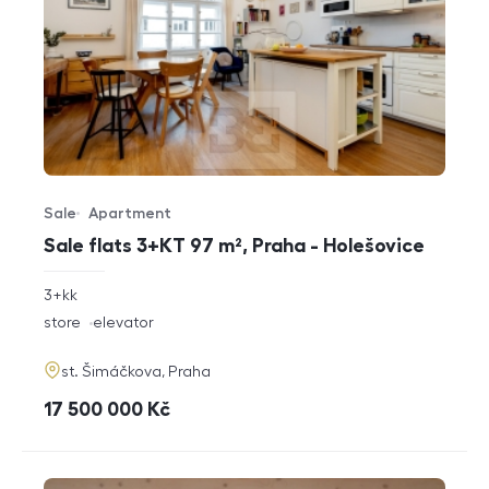
Sale
Apartment
Offer type
Property type
Sale flats 3+KT 97 m², Praha - Holešovice
rozměry
3+kk
disposition
funkce
store
elevator
adresa
st. Šimáčkova, Praha
cena
17 500 000
Kč