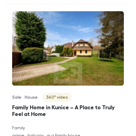
Sale
House
360° video
Offer type
Property type
Virtuální prohlídka
Family Home in Kunice – A Place to Truly
Feel at Home
rozměry
Family
disposition
funkce
garge
balcony
in a family house