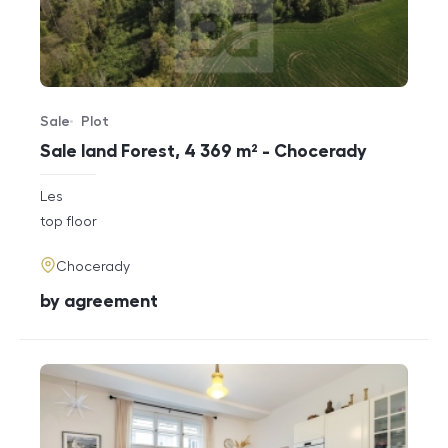
Sale
Plot
Offer type
Property type
Sale land Forest, 4 369 m² - Chocerady
rozměry
Les
disposition
funkce
top floor
adresa
Chocerady
cena
by agreement