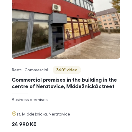
Rent
Commercial
360° video
Offer type
Property type
Virtuální prohlídka
Commercial premises in the building in the
centre of Neratovice, Mládežnická street
rozměry
Business premises
disposition
funkce
adresa
st. Mládežnická, Neratovice
cena
24 990
Kč