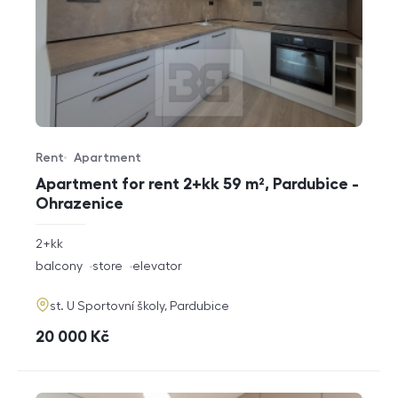
Rent
Apartment
Offer type
Property type
Apartment for rent 2+kk 59 m², Pardubice -
Ohrazenice
rozměry
2+kk
disposition
funkce
balcony
store
elevator
adresa
st. U Sportovní školy, Pardubice
cena
20 000
Kč