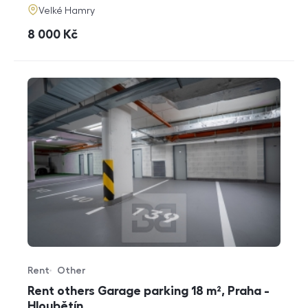
adresa
Velké Hamry
cena
8 000
Kč
Rent
Other
Offer type
Property type
Rent others Garage parking 18 m², Praha -
Hloubětín