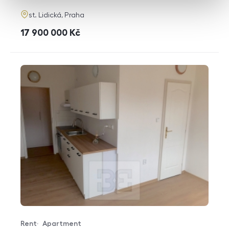
adresa
st. Lidická, Praha
cena
17 900 000
Kč
Rent
Apartment
Offer type
Property type