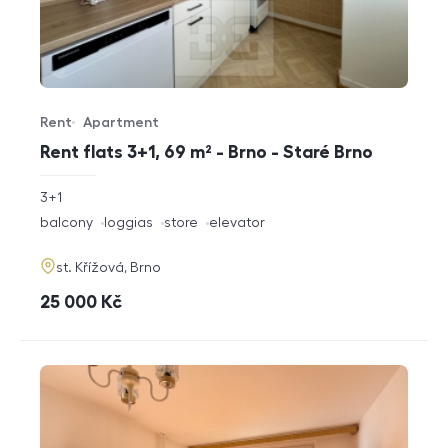
Rent
Apartment
Offer type
Property type
Rent flats 3+1, 69 m² - Brno - Staré Brno
rozměry
3+1
disposition
funkce
balcony
loggias
store
elevator
adresa
st. Křížová, Brno
cena
25 000
Kč