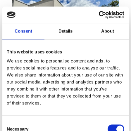
Consent
Details
About
This website uses cookies
We use cookies to personalise content and ads, to
provide social media features and to analyse our traffic.
Sale
House
360° video
We also share information about your use of our site with
Offer type
Property type
Virtuální prohlídka
our social media, advertising and analytics partners who
Sale houses Family, 181 m² - Unhošť
may combine it with other information that you’ve
provided to them or that they’ve collected from your use
rozměry
Family
disposition
of their services.
funkce
garge
terrace
in a family house
adresa
st. Na Čeperce, Unhošť
Consent
cena
15 500 000
Kč
Necessary
Selection