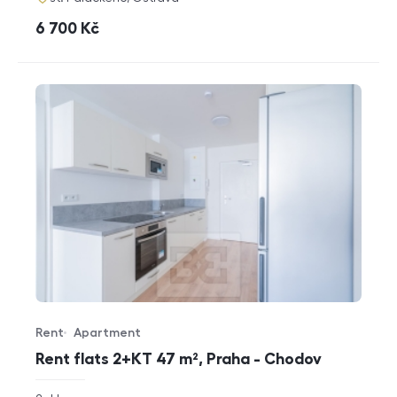
cena
6 700
Kč
Rent
Apartment
Offer type
Property type
Rent flats 2+KT 47 m², Praha - Chodov