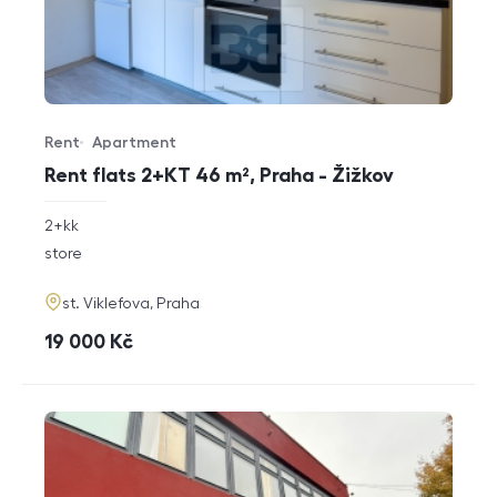
Rent
Apartment
Offer type
Property type
Rent flats 2+KT 46 m², Praha - Žižkov
rozměry
2+kk
disposition
funkce
store
adresa
st. Viklefova, Praha
cena
19 000
Kč