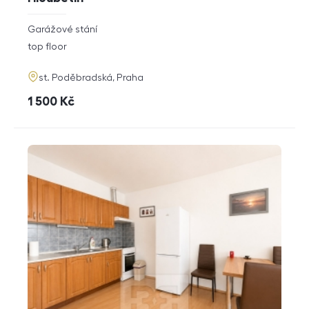
rozměry
Garážové stání
disposition
funkce
top floor
adresa
st. Poděbradská, Praha
cena
1 500
Kč