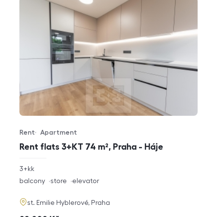
Rent
Apartment
Offer type
Property type
Rent flats 3+KT 74 m², Praha - Háje
rozměry
3+kk
disposition
funkce
balcony
store
elevator
adresa
st. Emilie Hyblerové, Praha