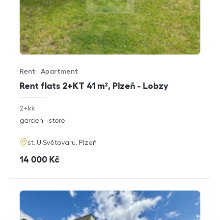
Rent
Apartment
Offer type
Property type
Rent flats 2+KT 41 m², Plzeň - Lobzy
rozměry
2+kk
disposition
funkce
garden
store
adresa
st. U Světovaru, Plzeň
cena
14 000
Kč