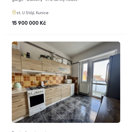
adresa
st. U Stájí, Kunice
cena
15 900 000
Kč