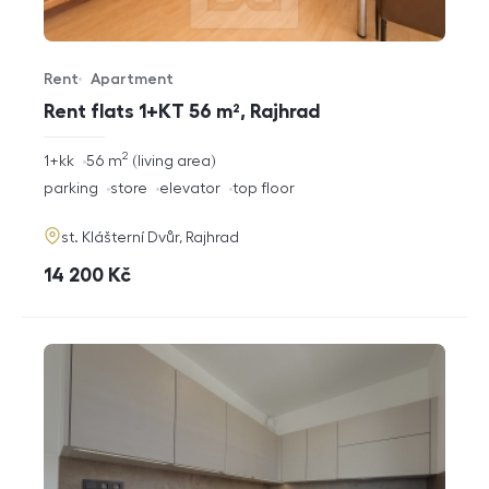
Rent
Apartment
Offer type
Property type
Rent flats 1+KT 56 m², Rajhrad
2
rozměry
1+kk
56
m
living area
disposition
funkce
parking
store
elevator
top floor
adresa
st. Klášterní Dvůr, Rajhrad
cena
14 200
Kč