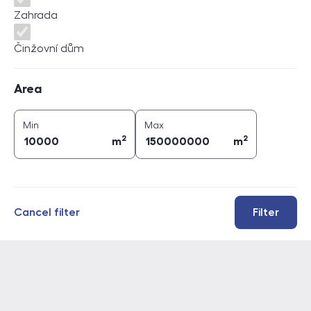
Zahrada
Činžovní dům
Area
Area
2
2
area (
m
)
area (
m
)
Min
Max
2
2
m
m
Cancel filter
Filter