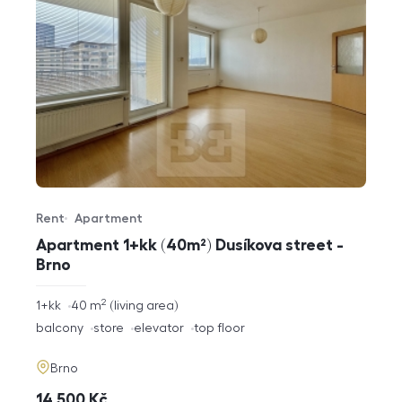
Rent
Apartment
Offer type
Property type
Apartment 1+kk (40m²) Dusíkova street -
Brno
2
rozměry
1+kk
40
m
living area
disposition
funkce
balcony
store
elevator
top floor
adresa
Brno
cena
14 500
Kč