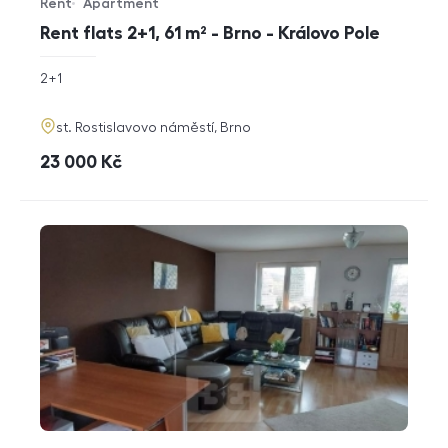
Rent
Apartment
Offer type
Property type
Rent flats 2+1, 61 m² - Brno - Královo Pole
rozměry
2+1
disposition
funkce
adresa
st. Rostislavovo náměstí, Brno
cena
23 000
Kč