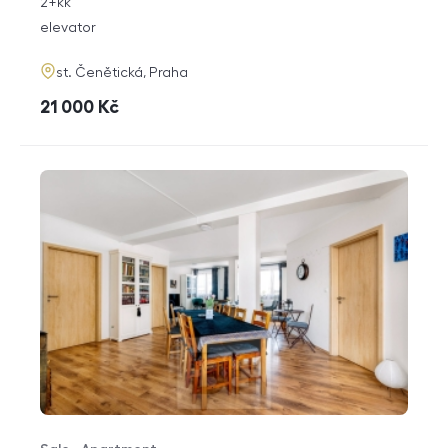
rozměry
2+kk
disposition
funkce
elevator
adresa
st. Čenětická, Praha
cena
21 000
Kč