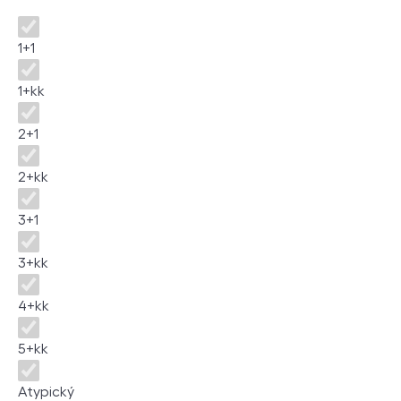
Disposition
1+1
1+kk
2+1
2+kk
3+1
3+kk
4+kk
5+kk
Atypický