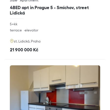
Sale
Apartment
Offer type
Property type
4BED apt in Prague 5 - Smíchov, street
Lidická
rozměry
5+kk
disposition
funkce
terrace
elevator
adresa
st. Lidická, Praha
cena
21 900 000
Kč