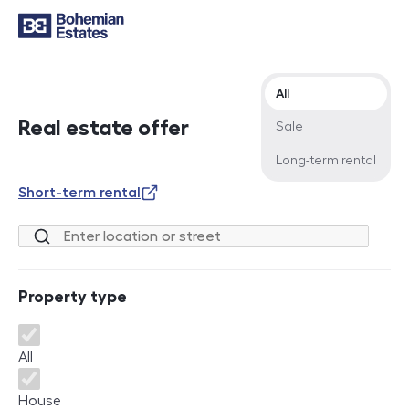
Offer type
All
Real estate offer
Sale
Long-term rental
Short-term rental
Location or street
Property type
Property type
All
House