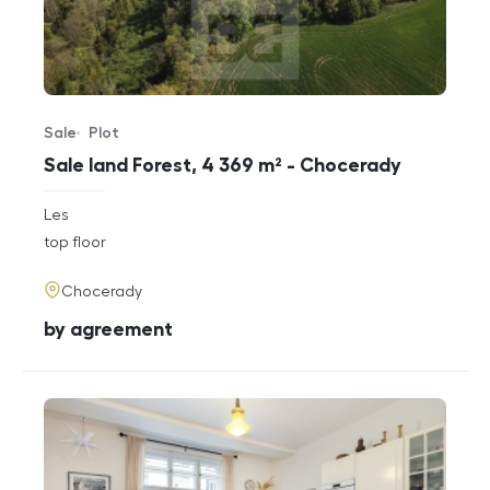
Sale
Plot
Offer type
Property type
Sale land Forest, 4 369 m² - Chocerady
rozměry
Les
disposition
funkce
top floor
adresa
Chocerady
cena
by agreement