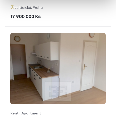
adresa
st. Lidická, Praha
cena
17 900 000
Kč
Rent
Apartment
Offer type
Property type