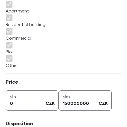
Apartment
Residential building
Commercial
Plot
Other
Price
Price
price (
CZK
)
price (
CZK
)
Min
Max
CZK
CZK
Disposition