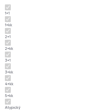
Disposition
1+1
1+kk
2+1
2+kk
3+1
3+kk
4+kk
5+kk
Atypický