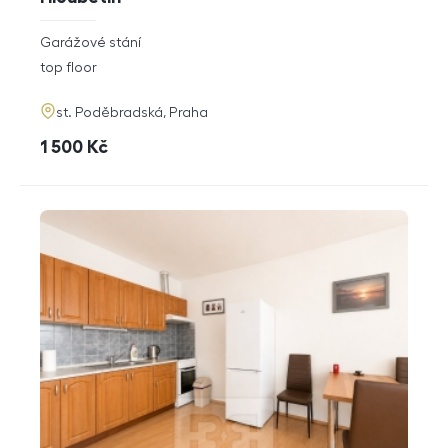
rozměry
Garážové stání
disposition
funkce
top floor
adresa
st. Poděbradská, Praha
cena
1 500
Kč