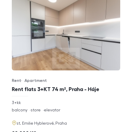
Rent
Apartment
Offer type
Property type
Rent flats 3+KT 74 m², Praha - Háje
rozměry
3+kk
disposition
funkce
balcony
store
elevator
adresa
st. Emilie Hyblerové, Praha