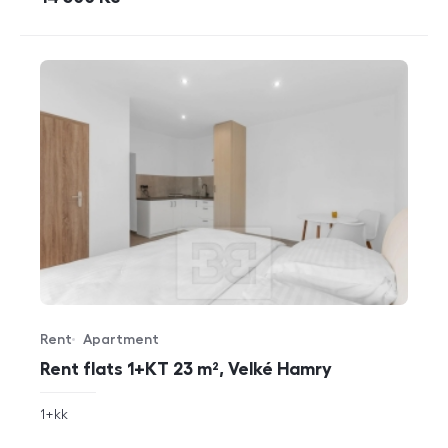
Rent
Apartment
Offer type
Property type
Rent flats 1+KT 23 m², Velké Hamry
rozměry
1+kk
disposition
funkce