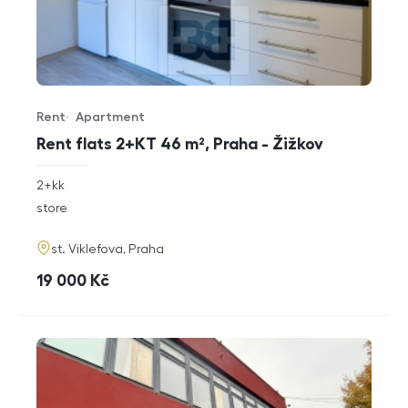
Rent
Apartment
Offer type
Property type
Rent flats 2+KT 46 m², Praha - Žižkov
rozměry
2+kk
disposition
funkce
store
adresa
st. Viklefova, Praha
cena
19 000
Kč