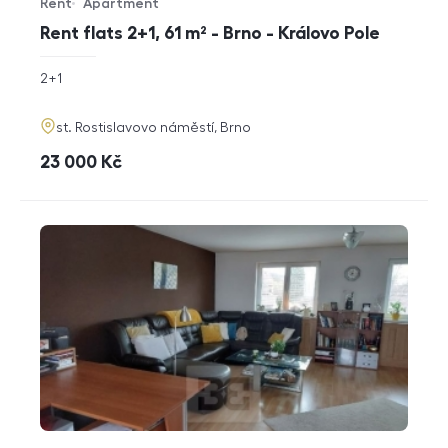
Rent
Apartment
Offer type
Property type
Rent flats 2+1, 61 m² - Brno - Královo Pole
rozměry
2+1
disposition
funkce
adresa
st. Rostislavovo náměstí, Brno
cena
23 000
Kč