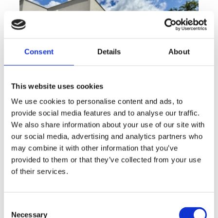
Consent
Details
About
This website uses cookies
We use cookies to personalise content and ads, to
provide social media features and to analyse our traffic.
Sale
House
360° video
We also share information about your use of our site with
Offer type
Property type
Virtuální prohlídka
our social media, advertising and analytics partners who
Sale houses Family, 181 m² - Unhošť
may combine it with other information that you’ve
provided to them or that they’ve collected from your use
rozměry
Family
disposition
of their services.
funkce
garge
terrace
in a family house
adresa
st. Na Čeperce, Unhošť
Consent
cena
15 500 000
Kč
Necessary
Selection