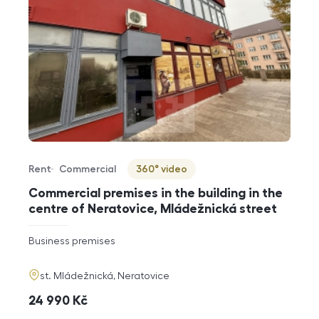
Rent
Commercial
360° video
Offer type
Property type
Virtuální prohlídka
Commercial premises in the building in the
centre of Neratovice, Mládežnická street
rozměry
Business premises
disposition
funkce
adresa
st. Mládežnická, Neratovice
cena
24 990
Kč