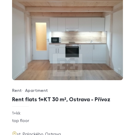
Rent
Apartment
Offer type
Property type
Rent flats 1+KT 30 m², Ostrava - Přívoz
rozměry
1+kk
disposition
funkce
top floor
adresa
st. Palackého, Ostrava