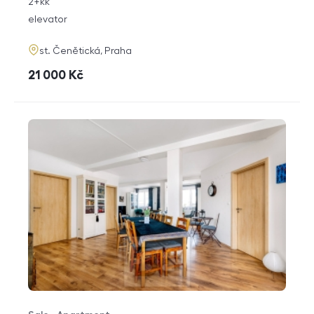
rozměry
2+kk
disposition
funkce
elevator
adresa
st. Čenětická, Praha
cena
21 000
Kč