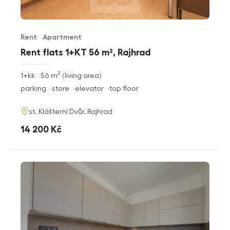
Rent
Apartment
Offer type
Property type
Rent flats 1+KT 56 m², Rajhrad
2
rozměry
1+kk
56
m
living area
disposition
funkce
parking
store
elevator
top floor
adresa
st. Klášterní Dvůr, Rajhrad
cena
14 200
Kč