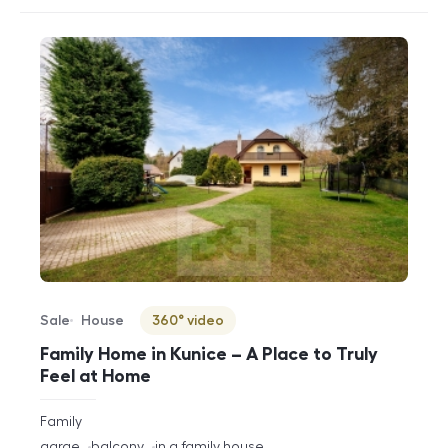
Sale
House
360° video
Offer type
Property type
Virtuální prohlídka
Family Home in Kunice – A Place to Truly
Feel at Home
rozměry
Family
disposition
funkce
garge
balcony
in a family house