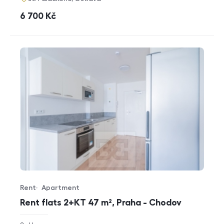
cena
6 700
Kč
Rent
Apartment
Offer type
Property type
Rent flats 2+KT 47 m², Praha - Chodov