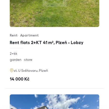
Rent
Apartment
Offer type
Property type
Rent flats 2+KT 41 m², Plzeň - Lobzy
rozměry
2+kk
disposition
funkce
garden
store
adresa
st. U Světovaru, Plzeň
cena
14 000
Kč