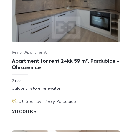
Rent
Apartment
Offer type
Property type
Apartment for rent 2+kk 59 m², Pardubice -
Ohrazenice
rozměry
2+kk
disposition
funkce
balcony
store
elevator
adresa
st. U Sportovní školy, Pardubice
cena
20 000
Kč