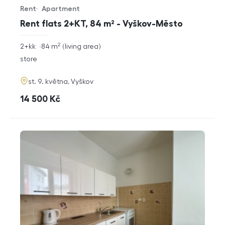
Rent
Apartment
Offer type
Property type
Rent flats 2+KT, 84 m² - Vyškov-Město
2
rozměry
2+kk
84
m
living area
disposition
funkce
store
adresa
st. 9. května, Vyškov
cena
14 500
Kč