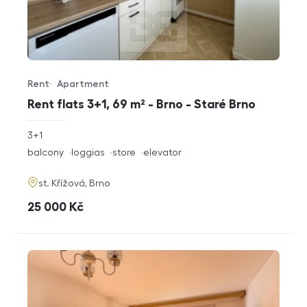
Rent
Apartment
Offer type
Property type
Rent flats 3+1, 69 m² - Brno - Staré Brno
rozměry
3+1
disposition
funkce
balcony
loggias
store
elevator
adresa
st. Křížová, Brno
cena
25 000
Kč