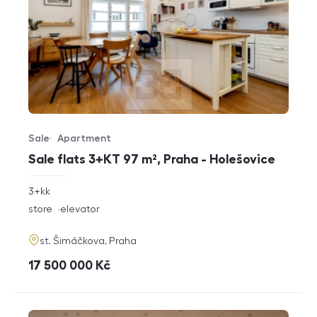
Sale
Apartment
Offer type
Property type
Sale flats 3+KT 97 m², Praha - Holešovice
rozměry
3+kk
disposition
funkce
store
elevator
adresa
st. Šimáčkova, Praha
cena
17 500 000
Kč