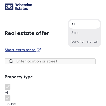
Offer type
All
Real estate offer
Sale
Long-term rental
Short-term rental
Location or street
Property type
Property type
All
House