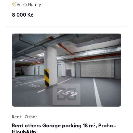
adresa
Velké Hamry
cena
8 000
Kč
Rent
Other
Offer type
Property type
Rent others Garage parking 18 m², Praha -
Hloubětín