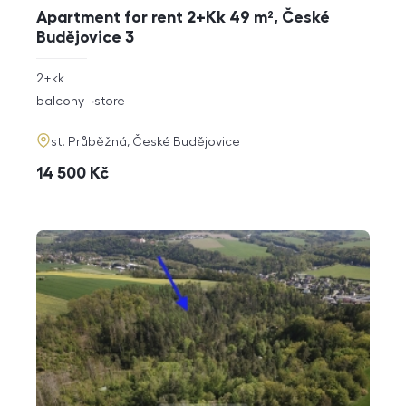
Apartment for rent 2+Kk 49 m², České
Budějovice 3
rozměry
2+kk
disposition
funkce
balcony
store
adresa
st. Průběžná, České Budějovice
cena
14 500
Kč