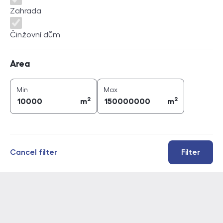
Zahrada
Činžovní dům
Area
Area
2
2
area (
m
)
area (
m
)
Min
Max
2
2
m
m
Cancel filter
Filter