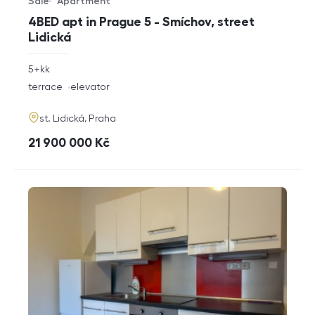
Sale
Apartment
Offer type
Property type
4BED apt in Prague 5 - Smíchov, street
Lidická
rozměry
5+kk
disposition
funkce
terrace
elevator
adresa
st. Lidická, Praha
cena
21 900 000
Kč