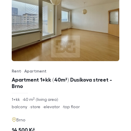
Rent
Apartment
Offer type
Property type
Apartment 1+kk (40m²) Dusíkova street -
Brno
2
rozměry
1+kk
40
m
living area
disposition
funkce
balcony
store
elevator
top floor
adresa
Brno
cena
14 500
Kč