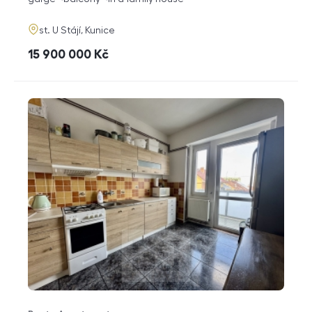
adresa
st. U Stájí, Kunice
cena
15 900 000
Kč