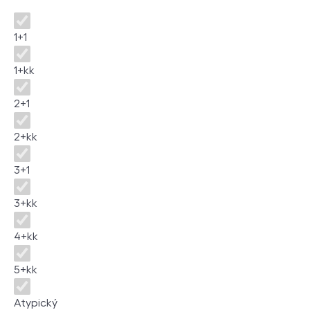
Disposition
1+1
1+kk
2+1
2+kk
3+1
3+kk
4+kk
5+kk
Atypický