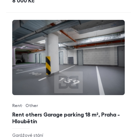
cena
8 000
Kč
Rent
Other
Offer type
Property type
Rent others Garage parking 18 m², Praha -
Hloubětín
rozměry
Garážové stání