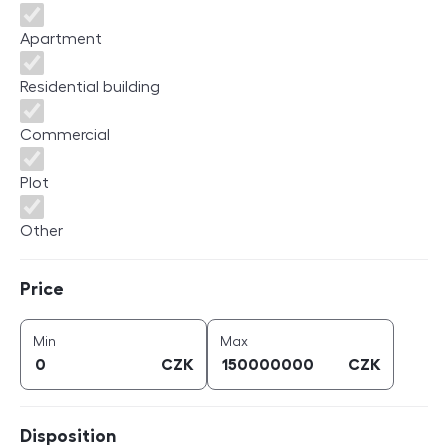
Apartment
Residential building
Commercial
Plot
Other
Price
Price
price (
CZK
)
price (
CZK
)
Min
Max
CZK
CZK
Disposition