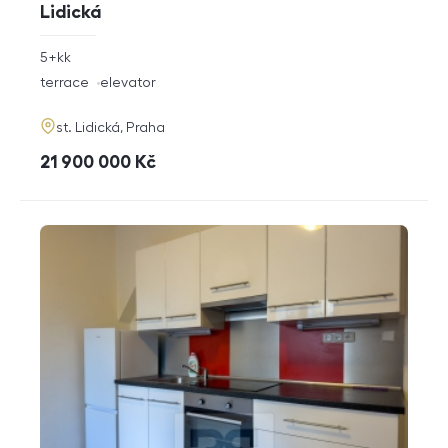
Lidická
rozměry
5+kk
disposition
funkce
terrace
elevator
adresa
st. Lidická, Praha
cena
21 900 000
Kč