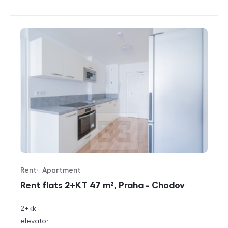
Rent
Apartment
Offer type
Property type
Rent flats 2+KT 47 m², Praha - Chodov
rozměry
2+kk
disposition
funkce
elevator