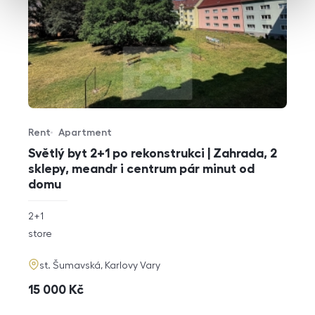
Rent
Apartment
Offer type
Property type
Světlý byt 2+1 po rekonstrukci | Zahrada, 2
sklepy, meandr i centrum pár minut od
domu
rozměry
2+1
disposition
funkce
store
adresa
st. Šumavská, Karlovy Vary
cena
15 000
Kč