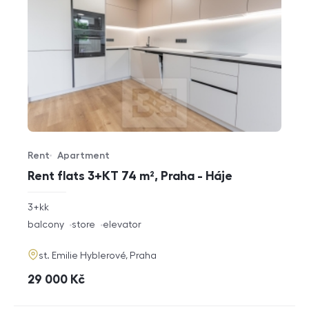
Rent
Apartment
Offer type
Property type
Rent flats 3+KT 74 m², Praha - Háje
rozměry
3+kk
disposition
funkce
balcony
store
elevator
adresa
st. Emilie Hyblerové, Praha
cena
29 000
Kč