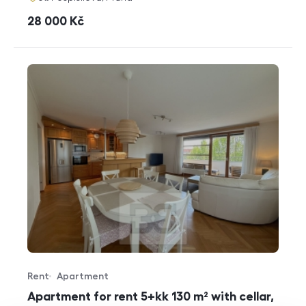
cena
28 000
Kč
Rent
Apartment
Offer type
Property type
Apartment for rent 5+kk 130 m² with cellar,