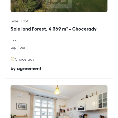
Sale
Plot
Offer type
Property type
Sale land Forest, 4 369 m² - Chocerady
rozměry
Les
disposition
funkce
top floor
adresa
Chocerady
cena
by agreement