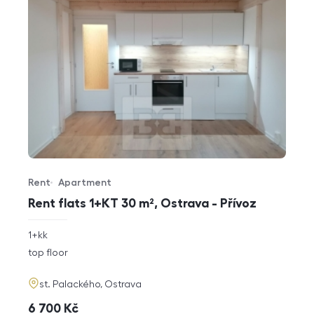
Rent
Apartment
Offer type
Property type
Rent flats 1+KT 30 m², Ostrava - Přívoz
rozměry
1+kk
disposition
funkce
top floor
adresa
st. Palackého, Ostrava
cena
6 700
Kč