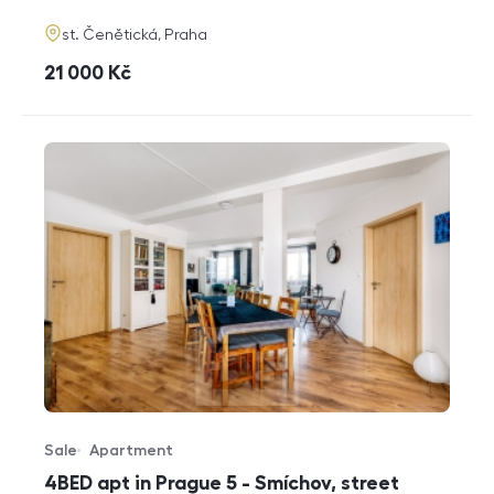
adresa
st. Čenětická, Praha
cena
21 000
Kč
Sale
Apartment
Offer type
Property type
4BED apt in Prague 5 - Smíchov, street