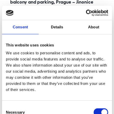
balcony and parking, Prague – Jinonice
rozměry
5+kk
disposition
funkce
parking
balcony
store
elevator
Consent
Details
About
adresa
st. Kohoutových, Praha
cena
49 000
Kč
This website uses cookies
We use cookies to personalise content and ads, to
provide social media features and to analyse our traffic.
We also share information about your use of our site with
our social media, advertising and analytics partners who
may combine it with other information that you’ve
provided to them or that they’ve collected from your use
of their services.
Consent
Necessary
Selection