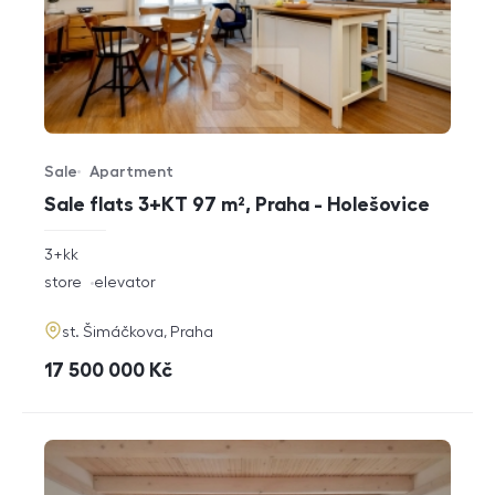
Sale
Apartment
Offer type
Property type
Sale flats 3+KT 97 m², Praha - Holešovice
rozměry
3+kk
disposition
funkce
store
elevator
adresa
st. Šimáčkova, Praha
cena
17 500 000
Kč