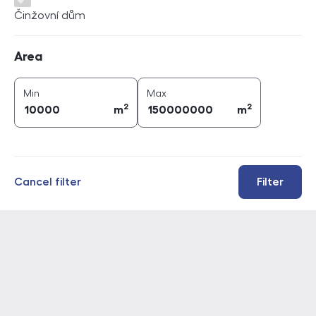
Činžovní dům
Area
Area
2
2
area (
m
)
area (
m
)
Min
Max
2
2
m
m
Cancel filter
Filter