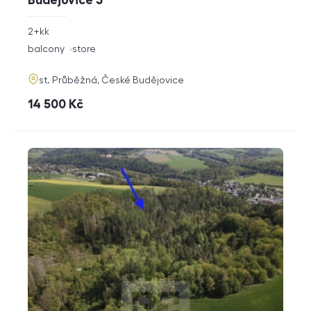
Budějovice 3
rozměry
2+kk
disposition
funkce
balcony
store
adresa
st. Průběžná, České Budějovice
cena
14 500
Kč