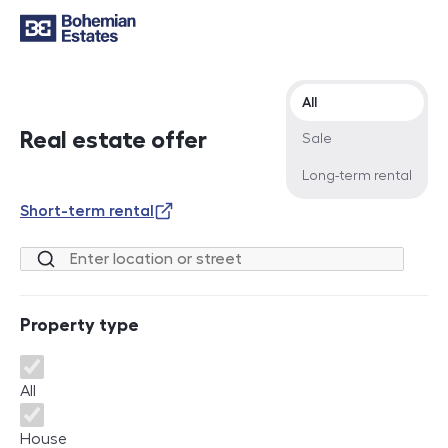
Offer type
All
Real estate offer
Sale
Long-term rental
Short-term rental
Location or street
Property type
Property type
All
House