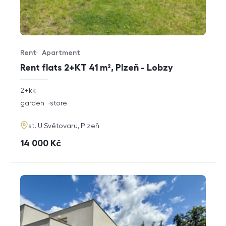
Rent
Apartment
Offer type
Property type
Rent flats 2+KT 41 m², Plzeň - Lobzy
rozměry
2+kk
disposition
funkce
garden
store
adresa
st. U Světovaru, Plzeň
cena
14 000
Kč