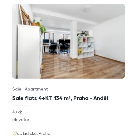
Sale
Apartment
Offer type
Property type
Sale flats 4+KT 134 m², Praha - Anděl
rozměry
4+kk
disposition
funkce
elevator
adresa
st. Lidická, Praha