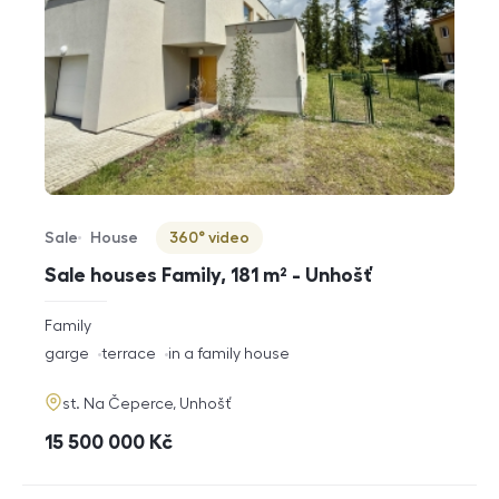
Sale
House
360° video
Offer type
Property type
Virtuální prohlídka
Sale houses Family, 181 m² - Unhošť
rozměry
Family
disposition
funkce
garge
terrace
in a family house
adresa
st. Na Čeperce, Unhošť
cena
15 500 000
Kč