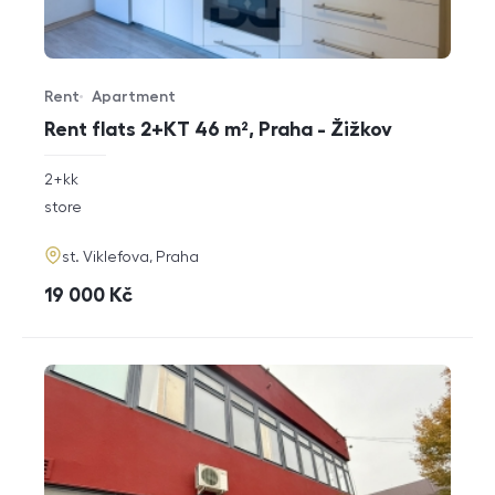
Rent
Apartment
Offer type
Property type
Rent flats 2+KT 46 m², Praha - Žižkov
rozměry
2+kk
disposition
funkce
store
adresa
st. Viklefova, Praha
cena
19 000
Kč