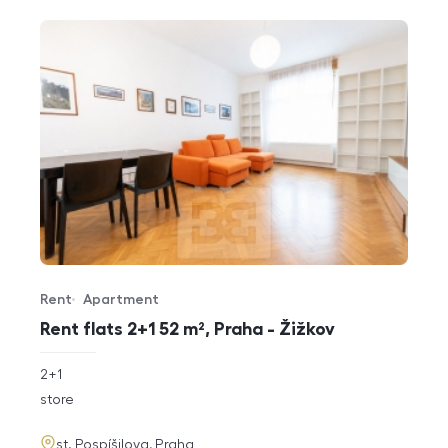
Rent
Apartment
Offer type
Property type
Rent flats 2+1 52 m², Praha - Žižkov
rozměry
2+1
disposition
funkce
store
adresa
st. Pospíšilova, Praha