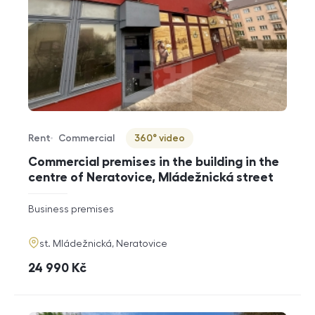
Rent
Commercial
360° video
Offer type
Property type
Virtuální prohlídka
Commercial premises in the building in the
centre of Neratovice, Mládežnická street
rozměry
Business premises
disposition
funkce
adresa
st. Mládežnická, Neratovice
cena
24 990
Kč