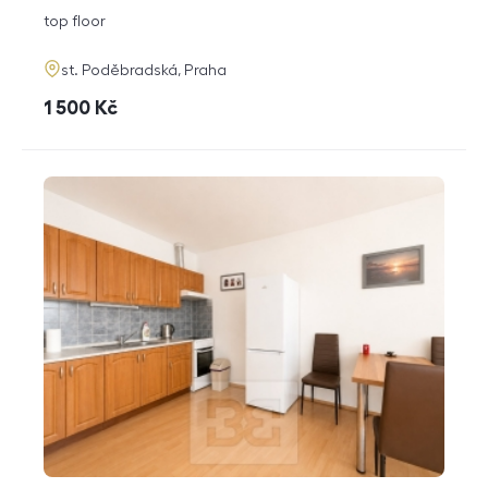
disposition
funkce
top floor
adresa
st. Poděbradská, Praha
cena
1 500
Kč