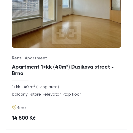
Rent
Apartment
Offer type
Property type
Apartment 1+kk (40m²) Dusíkova street -
Brno
2
rozměry
1+kk
40
m
living area
disposition
funkce
balcony
store
elevator
top floor
adresa
Brno
cena
14 500
Kč