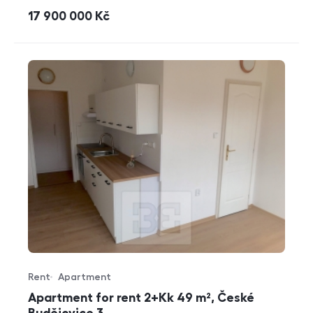
cena
17 900 000
Kč
Rent
Apartment
Offer type
Property type
Apartment for rent 2+Kk 49 m², České