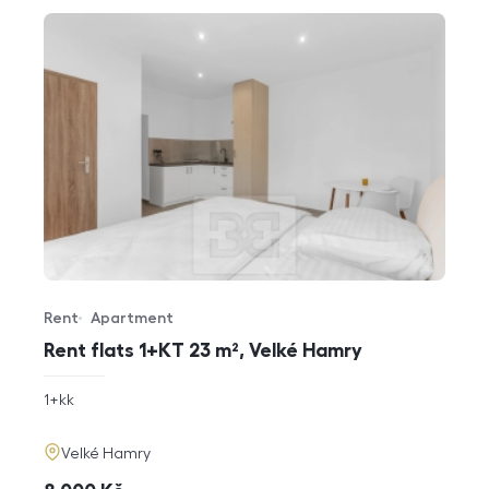
Rent
Apartment
Offer type
Property type
Rent flats 1+KT 23 m², Velké Hamry
rozměry
1+kk
disposition
funkce
adresa
Velké Hamry