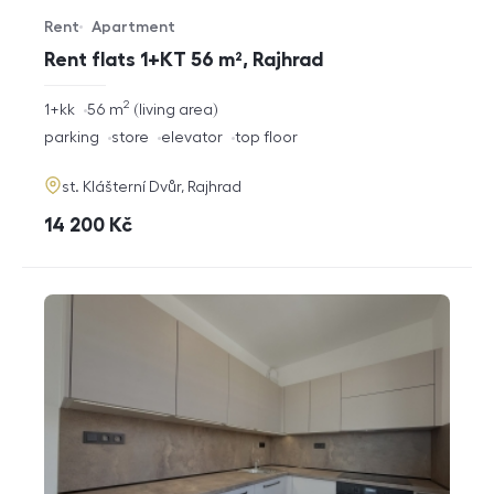
Rent
Apartment
Offer type
Property type
Rent flats 1+KT 56 m², Rajhrad
2
rozměry
1+kk
56
m
living area
disposition
funkce
parking
store
elevator
top floor
adresa
st. Klášterní Dvůr, Rajhrad
cena
14 200
Kč