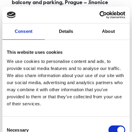
balcony and parking, Prague – Jinonice
rozměry
5+kk
disposition
funkce
parking
balcony
store
elevator
Consent
Details
About
adresa
st. Kohoutových, Praha
cena
49 000
Kč
This website uses cookies
We use cookies to personalise content and ads, to
provide social media features and to analyse our traffic.
We also share information about your use of our site with
our social media, advertising and analytics partners who
may combine it with other information that you’ve
provided to them or that they’ve collected from your use
of their services.
Consent
Necessary
Selection