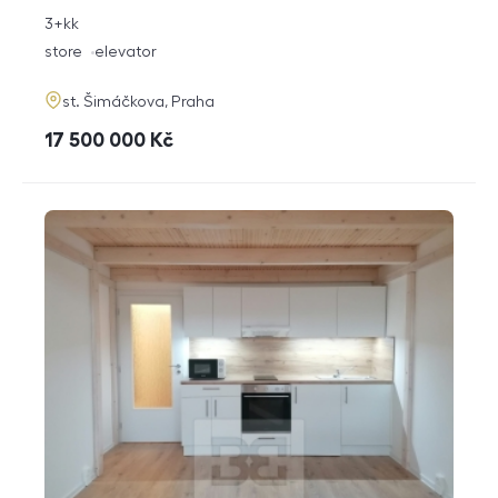
rozměry
3+kk
disposition
funkce
store
elevator
adresa
st. Šimáčkova, Praha
cena
17 500 000
Kč