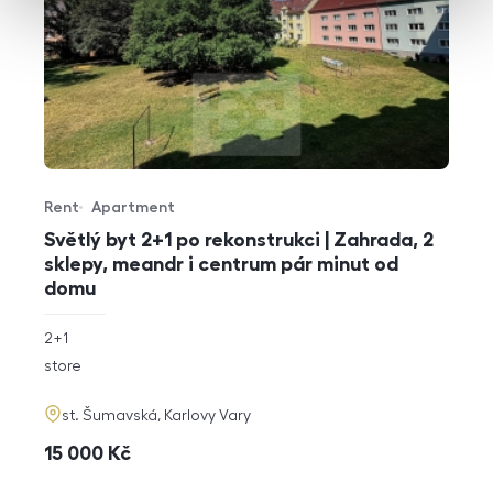
Rent
Apartment
Offer type
Property type
Světlý byt 2+1 po rekonstrukci | Zahrada, 2
sklepy, meandr i centrum pár minut od
domu
rozměry
2+1
disposition
funkce
store
adresa
st. Šumavská, Karlovy Vary
cena
15 000
Kč