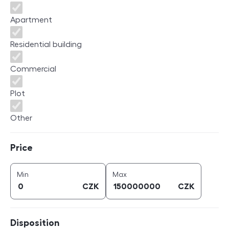
Apartment
Residential building
Commercial
Plot
Other
Price
Price
price (
CZK
)
price (
CZK
)
Min
Max
CZK
CZK
Disposition