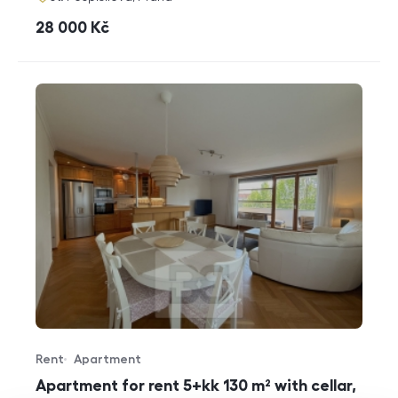
cena
28 000
Kč
Rent
Apartment
Offer type
Property type
Apartment for rent 5+kk 130 m² with cellar,