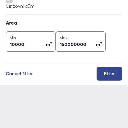
Činžovní dům
Area
Area
2
2
area (
m
)
area (
m
)
Min
Max
2
2
m
m
Cancel filter
Filter