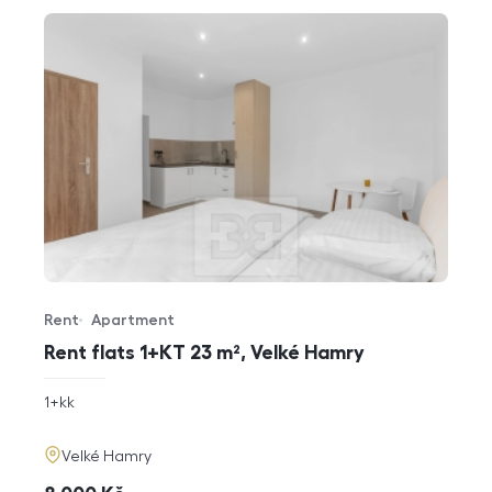
Rent
Apartment
Offer type
Property type
Rent flats 1+KT 23 m², Velké Hamry
rozměry
1+kk
disposition
funkce
adresa
Velké Hamry