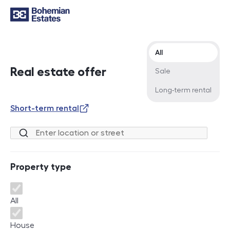
Offer type
All
Real estate offer
Sale
Long-term rental
Short-term rental
Location or street
Property type
Property type
All
House