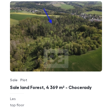
Sale
Plot
Offer type
Property type
Sale land Forest, 4 369 m² - Chocerady
rozměry
Les
disposition
funkce
top floor