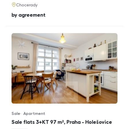
adresa
Chocerady
cena
by agreement
Sale
Apartment
Offer type
Property type
Sale flats 3+KT 97 m², Praha - Holešovice