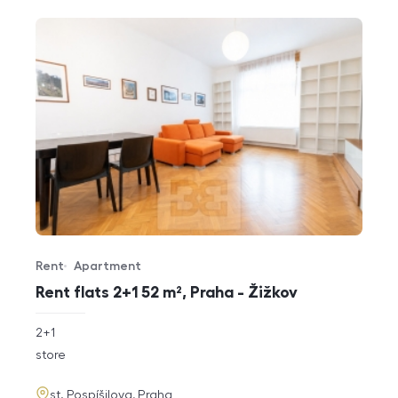
Rent
Apartment
Offer type
Property type
Rent flats 2+1 52 m², Praha - Žižkov
rozměry
2+1
disposition
funkce
store
adresa
st. Pospíšilova, Praha