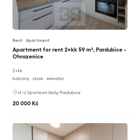
Rent
Apartment
Offer type
Property type
Apartment for rent 2+kk 59 m², Pardubice -
Ohrazenice
rozměry
2+kk
disposition
funkce
balcony
store
elevator
adresa
st. U Sportovní školy, Pardubice
cena
20 000
Kč