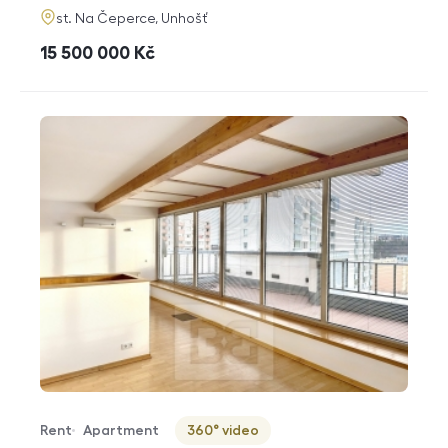
adresa
st. Na Čeperce, Unhošť
cena
15 500 000
Kč
Rent
Apartment
360° video
Offer type
Property type
Virtuální prohlídka