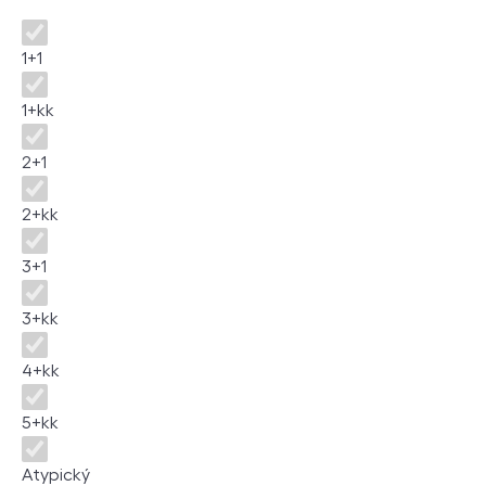
Disposition
1+1
1+kk
2+1
2+kk
3+1
3+kk
4+kk
5+kk
Atypický