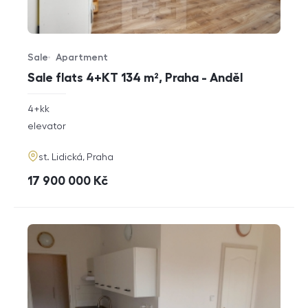
Sale
Apartment
Offer type
Property type
Sale flats 4+KT 134 m², Praha - Anděl
rozměry
4+kk
disposition
funkce
elevator
adresa
st. Lidická, Praha
cena
17 900 000
Kč