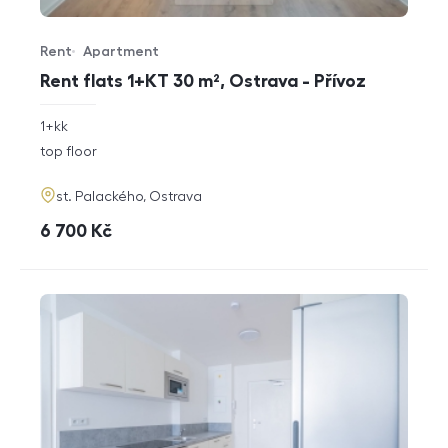
Rent
Apartment
Offer type
Property type
Rent flats 1+KT 30 m², Ostrava - Přívoz
rozměry
1+kk
disposition
funkce
top floor
adresa
st. Palackého, Ostrava
cena
6 700
Kč