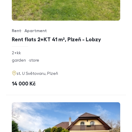
Rent
Apartment
Offer type
Property type
Rent flats 2+KT 41 m², Plzeň - Lobzy
rozměry
2+kk
disposition
funkce
garden
store
adresa
st. U Světovaru, Plzeň
cena
14 000
Kč