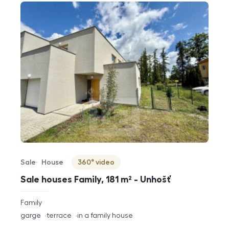
Sale
House
360° video
Offer type
Property type
Virtuální prohlídka
Sale houses Family, 181 m² - Unhošť
rozměry
Family
disposition
funkce
garge
terrace
in a family house