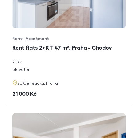
Rent
Apartment
Offer type
Property type
Rent flats 2+KT 47 m², Praha - Chodov
rozměry
2+kk
disposition
funkce
elevator
adresa
st. Čenětická, Praha
cena
21 000
Kč