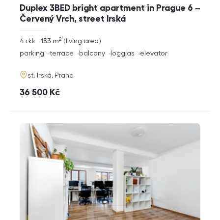
Duplex 3BED bright apartment in Prague 6 –
Červený Vrch, street Irská
2
rozměry
4+kk
153
m
living area
disposition
funkce
parking
terrace
balcony
loggias
elevator
adresa
st. Irská, Praha
cena
36 500
Kč