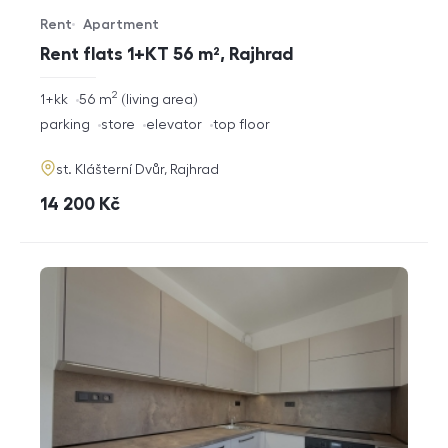
Rent
Apartment
Offer type
Property type
Rent flats 1+KT 56 m², Rajhrad
2
rozměry
1+kk
56
m
living area
disposition
funkce
parking
store
elevator
top floor
adresa
st. Klášterní Dvůr, Rajhrad
cena
14 200
Kč