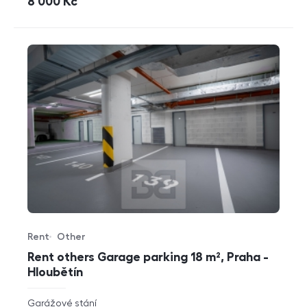
cena
8 000
Kč
Rent
Other
Offer type
Property type
Rent others Garage parking 18 m², Praha -
Hloubětín
rozměry
Garážové stání