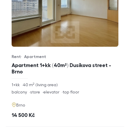
Rent
Apartment
Offer type
Property type
Apartment 1+kk (40m²) Dusíkova street -
Brno
2
rozměry
1+kk
40
m
living area
disposition
funkce
balcony
store
elevator
top floor
adresa
Brno
cena
14 500
Kč