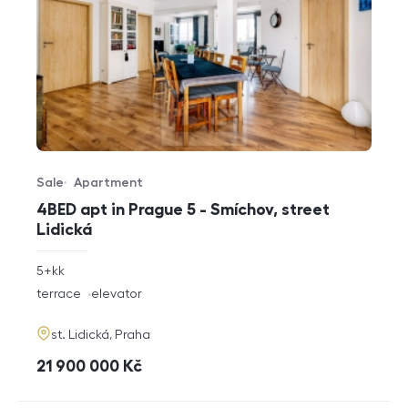
Sale
Apartment
Offer type
Property type
4BED apt in Prague 5 - Smíchov, street
Lidická
rozměry
5+kk
disposition
funkce
terrace
elevator
adresa
st. Lidická, Praha
cena
21 900 000
Kč