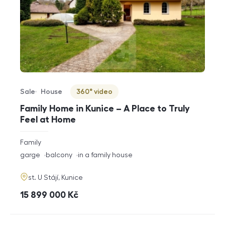
Sale
House
360° video
Offer type
Property type
Virtuální prohlídka
Family Home in Kunice – A Place to Truly
Feel at Home
rozměry
Family
disposition
funkce
garge
balcony
in a family house
adresa
st. U Stájí, Kunice
cena
15 899 000
Kč