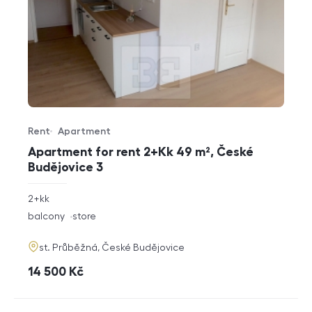
Rent
Apartment
Offer type
Property type
Apartment for rent 2+Kk 49 m², České
Budějovice 3
rozměry
2+kk
disposition
funkce
balcony
store
adresa
st. Průběžná, České Budějovice
cena
14 500
Kč