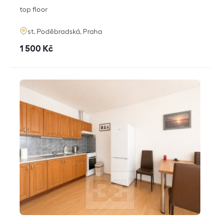
disposition
funkce
top floor
adresa
st. Poděbradská, Praha
cena
1 500
Kč