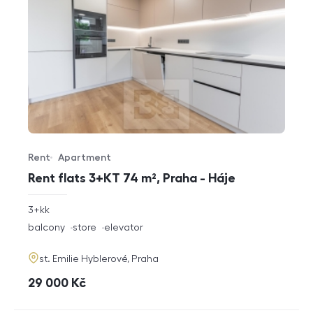
Rent
Apartment
Offer type
Property type
Rent flats 3+KT 74 m², Praha - Háje
rozměry
3+kk
disposition
funkce
balcony
store
elevator
adresa
st. Emilie Hyblerové, Praha
cena
29 000
Kč