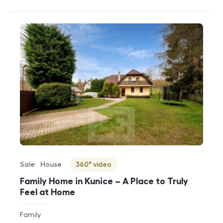
Sale
House
360° video
Offer type
Property type
Virtuální prohlídka
Family Home in Kunice – A Place to Truly
Feel at Home
rozměry
Family
disposition