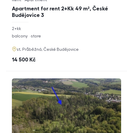
Offer type
Property type
Apartment for rent 2+Kk 49 m², České
Budějovice 3
rozměry
2+kk
disposition
funkce
balcony
store
adresa
st. Průběžná, České Budějovice
cena
14 500
Kč