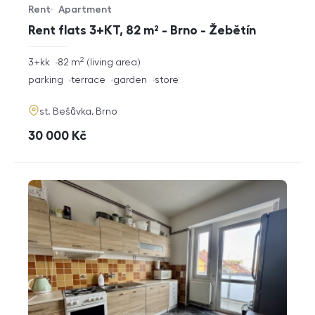
Rent
Apartment
Offer type
Property type
Rent flats 3+KT, 82 m² - Brno - Žebětín
2
rozměry
3+kk
82
m
living area
disposition
funkce
parking
terrace
garden
store
adresa
st. Bešůvka, Brno
cena
30 000
Kč