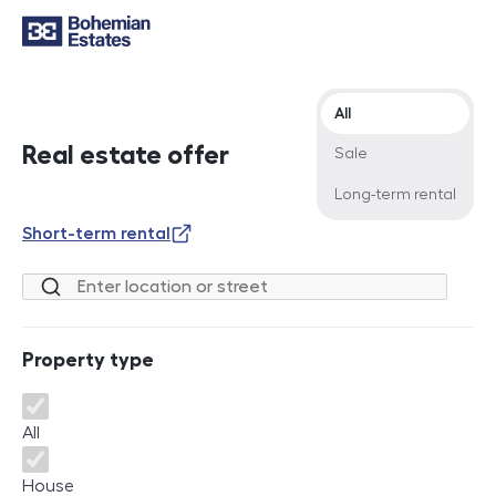
Offer type
All
Real estate offer
Sale
Long-term rental
Short-term rental
Location or street
Property type
Property type
All
House