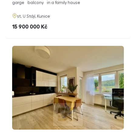
funkce
garge
balcony
in a family house
adresa
st. U Stájí, Kunice
cena
15 900 000
Kč