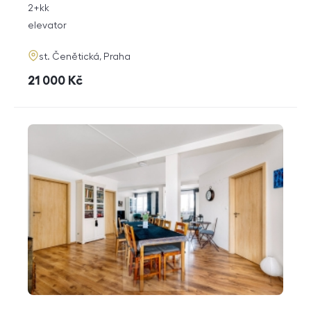
rozměry
2+kk
disposition
funkce
elevator
adresa
st. Čenětická, Praha
cena
21 000
Kč