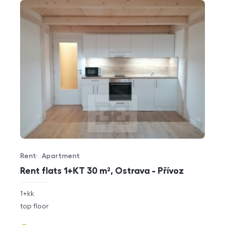
Rent
Apartment
Offer type
Property type
Rent flats 1+KT 30 m², Ostrava - Přívoz
rozměry
1+kk
disposition
funkce
top floor