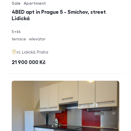
Sale
Apartment
Offer type
Property type
4BED apt in Prague 5 - Smíchov, street
Lidická
rozměry
5+kk
disposition
funkce
terrace
elevator
adresa
st. Lidická, Praha
cena
21 900 000
Kč