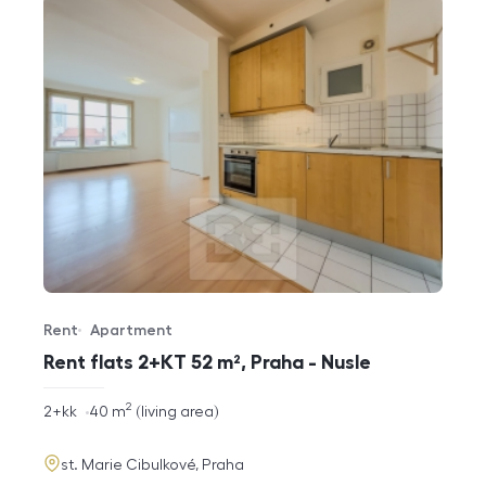
Rent
Apartment
Offer type
Property type
Rent flats 2+KT 52 m², Praha - Nusle
2
rozměry
2+kk
40
m
living area
disposition
funkce
adresa
st. Marie Cibulkové, Praha