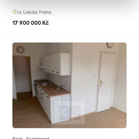
adresa
st. Lidická, Praha
cena
17 900 000
Kč
Rent
Apartment