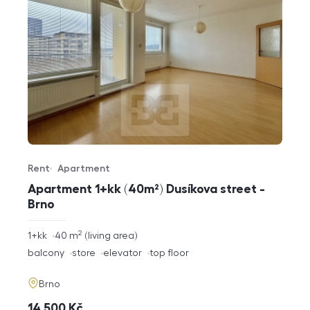
Rent
Apartment
Offer type
Property type
Apartment 1+kk (40m²) Dusíkova street -
Brno
2
rozměry
1+kk
40
m
living area
disposition
funkce
balcony
store
elevator
top floor
adresa
Brno
cena
14 500
Kč