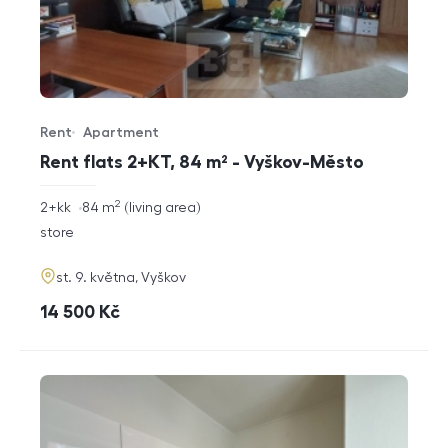
Rent
Apartment
Offer type
Property type
Rent flats 2+KT, 84 m² - Vyškov-Město
2
rozměry
2+kk
84
m
living area
disposition
funkce
store
adresa
st. 9. května, Vyškov
cena
14 500
Kč