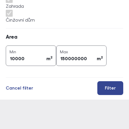
Zahrada
Činžovní dům
Area
Area
2
2
area (
m
)
area (
m
)
Min
Max
2
2
m
m
Cancel filter
Filter