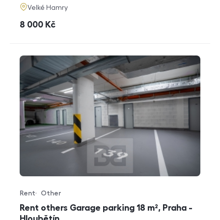
adresa
Velké Hamry
cena
8 000
Kč
Rent
Other
Offer type
Property type
Rent others Garage parking 18 m², Praha -
Hloubětín