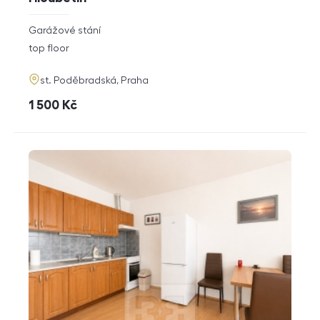
rozměry
Garážové stání
disposition
funkce
top floor
adresa
st. Poděbradská, Praha
cena
1 500
Kč