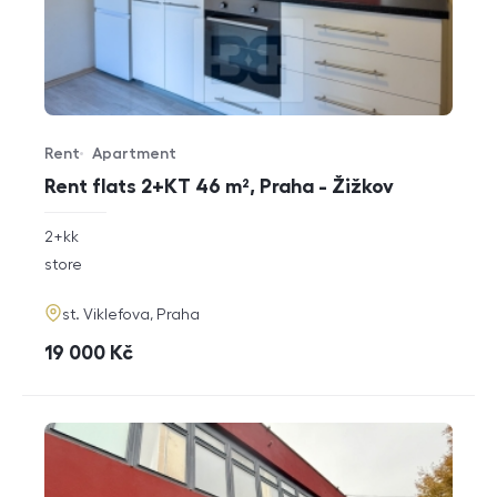
Rent
Apartment
Offer type
Property type
Rent flats 2+KT 46 m², Praha - Žižkov
rozměry
2+kk
disposition
funkce
store
adresa
st. Viklefova, Praha
cena
19 000
Kč