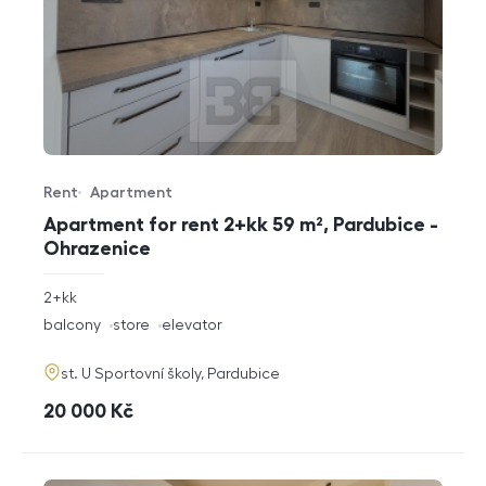
Rent
Apartment
Offer type
Property type
Apartment for rent 2+kk 59 m², Pardubice -
Ohrazenice
rozměry
2+kk
disposition
funkce
balcony
store
elevator
adresa
st. U Sportovní školy, Pardubice
cena
20 000
Kč