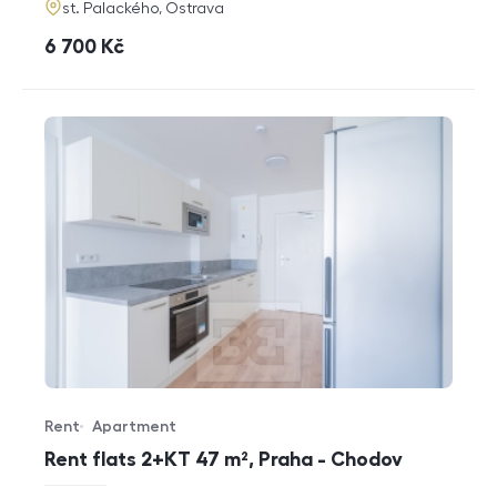
adresa
st. Palackého, Ostrava
cena
6 700
Kč
Rent
Apartment
Offer type
Property type
Rent flats 2+KT 47 m², Praha - Chodov