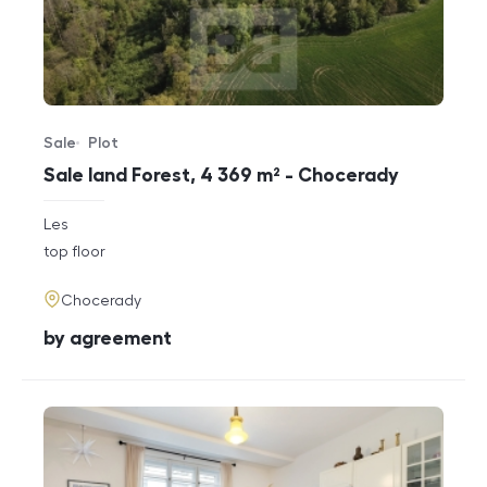
Sale
Plot
Offer type
Property type
Sale land Forest, 4 369 m² - Chocerady
rozměry
Les
disposition
funkce
top floor
adresa
Chocerady
cena
by agreement