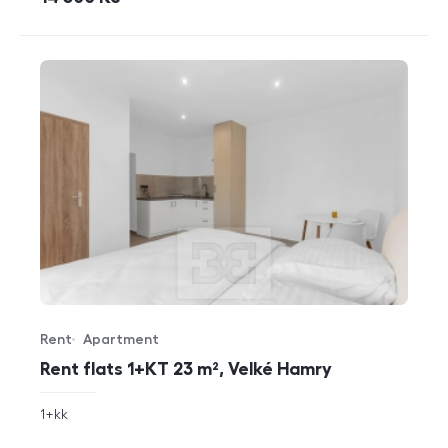
Rent
Apartment
Offer type
Property type
Rent flats 1+KT 23 m², Velké Hamry
rozměry
1+kk
disposition
funkce