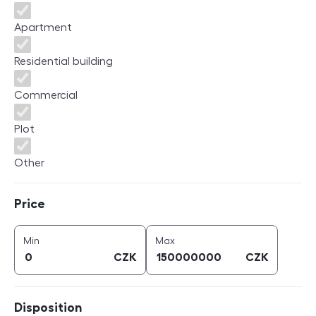
Apartment
Residential building
Commercial
Plot
Other
Price
Price
price (
CZK
)
price (
CZK
)
Min
Max
CZK
CZK
Disposition