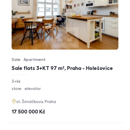
Sale
Apartment
Offer type
Property type
Sale flats 3+KT 97 m², Praha - Holešovice
rozměry
3+kk
disposition
funkce
store
elevator
adresa
st. Šimáčkova, Praha
cena
17 500 000
Kč