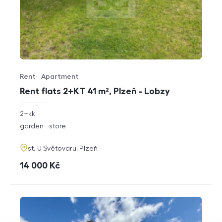
Rent
Apartment
Offer type
Property type
Rent flats 2+KT 41 m², Plzeň - Lobzy
rozměry
2+kk
disposition
funkce
garden
store
adresa
st. U Světovaru, Plzeň
cena
14 000
Kč