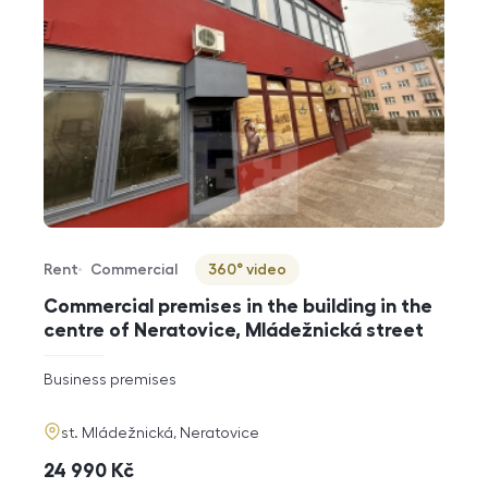
Rent
Commercial
360° video
Offer type
Property type
Virtuální prohlídka
Commercial premises in the building in the
centre of Neratovice, Mládežnická street
rozměry
Business premises
disposition
funkce
adresa
st. Mládežnická, Neratovice
cena
24 990
Kč