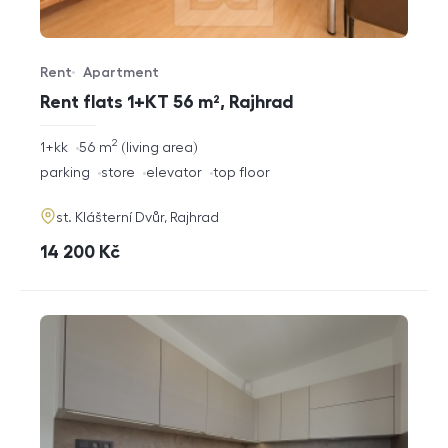
Rent
Apartment
Offer type
Property type
Rent flats 1+KT 56 m², Rajhrad
2
rozměry
1+kk
56
m
living area
disposition
funkce
parking
store
elevator
top floor
adresa
st. Klášterní Dvůr, Rajhrad
cena
14 200
Kč