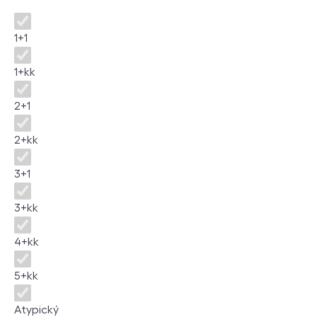
Disposition
1+1
1+kk
2+1
2+kk
3+1
3+kk
4+kk
5+kk
Atypický