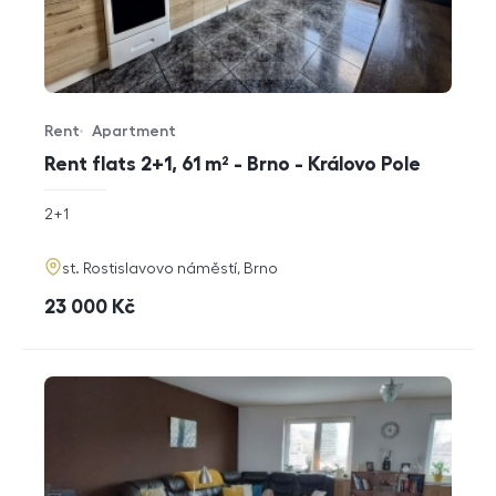
Rent
Apartment
Offer type
Property type
Rent flats 2+1, 61 m² - Brno - Královo Pole
rozměry
2+1
disposition
funkce
adresa
st. Rostislavovo náměstí, Brno
cena
23 000
Kč