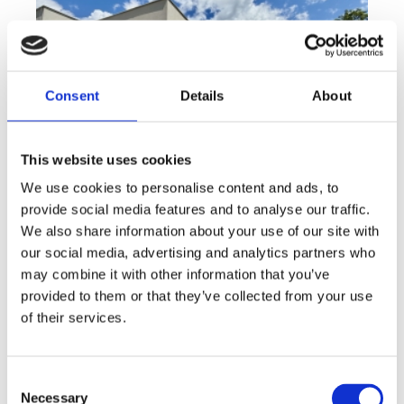
Consent
Details
About
This website uses cookies
We use cookies to personalise content and ads, to
provide social media features and to analyse our traffic.
We also share information about your use of our site with
Sale
House
360° video
Offer type
Property type
Virtuální prohlídka
our social media, advertising and analytics partners who
Sale houses Family, 181 m² - Unhošť
may combine it with other information that you’ve
provided to them or that they’ve collected from your use
rozměry
Family
of their services.
disposition
funkce
garge
terrace
in a family house
adresa
st. Na Čeperce, Unhošť
Consent
Necessary
Selection
cena
15 500 000
Kč