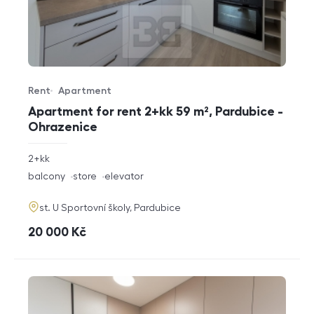
Rent
Apartment
Offer type
Property type
Apartment for rent 2+kk 59 m², Pardubice -
Ohrazenice
rozměry
2+kk
disposition
funkce
balcony
store
elevator
adresa
st. U Sportovní školy, Pardubice
cena
20 000
Kč