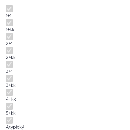
Disposition
1+1
1+kk
2+1
2+kk
3+1
3+kk
4+kk
5+kk
Atypický