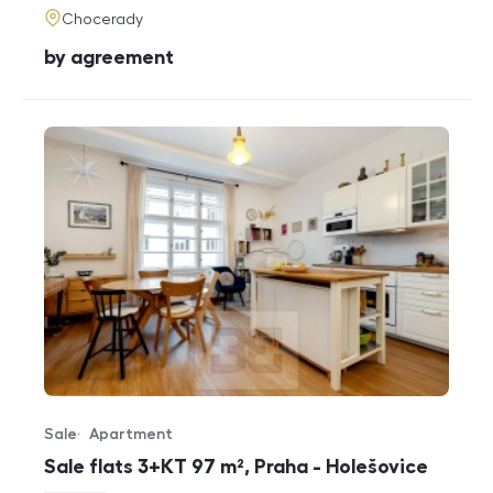
adresa
Chocerady
cena
by agreement
Sale
Apartment
Offer type
Property type
Sale flats 3+KT 97 m², Praha - Holešovice