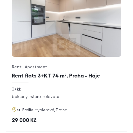
Rent
Apartment
Offer type
Property type
Rent flats 3+KT 74 m², Praha - Háje
rozměry
3+kk
disposition
funkce
balcony
store
elevator
adresa
st. Emilie Hyblerové, Praha
cena
29 000
Kč