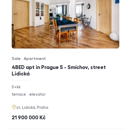
Sale
Apartment
Offer type
Property type
4BED apt in Prague 5 - Smíchov, street
Lidická
rozměry
5+kk
disposition
funkce
terrace
elevator
adresa
st. Lidická, Praha
cena
21 900 000
Kč