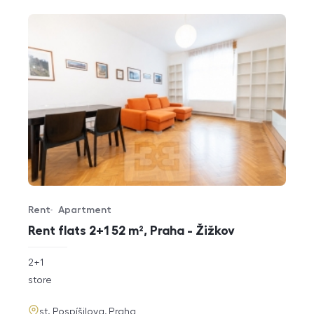
Rent
Apartment
Offer type
Property type
Rent flats 2+1 52 m², Praha - Žižkov
rozměry
2+1
disposition
funkce
store
adresa
st. Pospíšilova, Praha