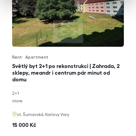
Rent
Apartment
Offer type
Property type
Světlý byt 2+1 po rekonstrukci | Zahrada, 2
sklepy, meandr i centrum pár minut od
domu
rozměry
2+1
disposition
funkce
store
adresa
st. Šumavská, Karlovy Vary
cena
15 000
Kč