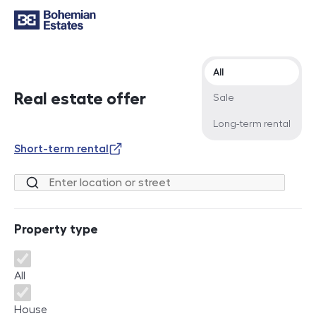
Offer type
All
Real estate offer
Sale
Long-term rental
Short-term rental
Location or street
Property type
Property type
All
House