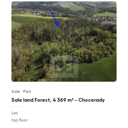
Sale
Plot
Offer type
Property type
Sale land Forest, 4 369 m² - Chocerady
rozměry
Les
disposition
funkce
top floor