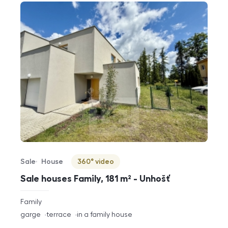
Sale
House
360° video
Offer type
Property type
Virtuální prohlídka
Sale houses Family, 181 m² - Unhošť
rozměry
Family
disposition
funkce
garge
terrace
in a family house