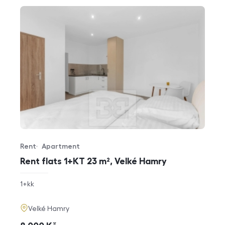
Rent
Apartment
Offer type
Property type
Rent flats 1+KT 23 m², Velké Hamry
rozměry
1+kk
disposition
funkce
adresa
Velké Hamry