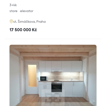
rozměry
3+kk
disposition
funkce
store
elevator
adresa
st. Šimáčkova, Praha
cena
17 500 000
Kč