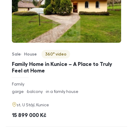
Sale
House
360° video
Offer type
Property type
Virtuální prohlídka
Family Home in Kunice – A Place to Truly
Feel at Home
rozměry
Family
disposition
funkce
garge
balcony
in a family house
adresa
st. U Stájí, Kunice
cena
15 899 000
Kč