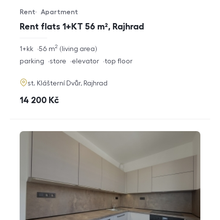
Rent
Apartment
Offer type
Property type
Rent flats 1+KT 56 m², Rajhrad
2
rozměry
1+kk
56
m
living area
disposition
funkce
parking
store
elevator
top floor
adresa
st. Klášterní Dvůr, Rajhrad
cena
14 200
Kč