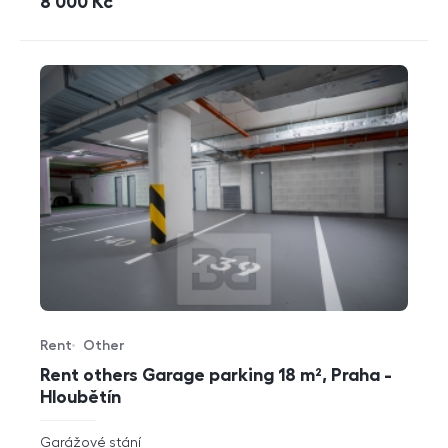
cena
8 000
Kč
Rent
Other
Offer type
Property type
Rent others Garage parking 18 m², Praha -
Hloubětín
rozměry
Garážové stání