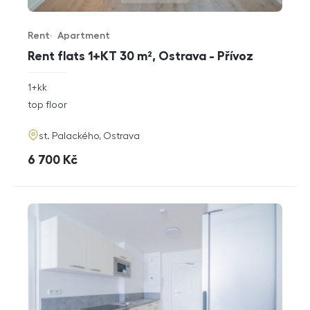
Rent
Apartment
Offer type
Property type
Rent flats 1+KT 30 m², Ostrava - Přívoz
rozměry
1+kk
disposition
funkce
top floor
adresa
st. Palackého, Ostrava
cena
6 700
Kč