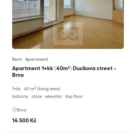
Rent
Apartment
Offer type
Property type
Apartment 1+kk (40m²) Dusíkova street -
Brno
2
rozměry
1+kk
40
m
living area
disposition
funkce
balcony
store
elevator
top floor
adresa
Brno
cena
14 500
Kč