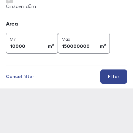
Činžovní dům
Area
Area
2
2
area (
m
)
area (
m
)
Min
Max
2
2
m
m
Cancel filter
Filter