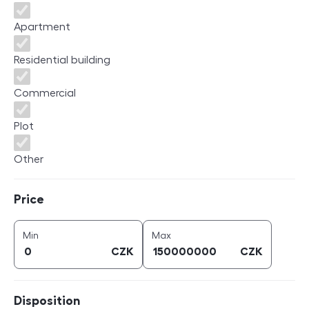
Apartment
Residential building
Commercial
Plot
Other
Price
Price
price (
CZK
)
price (
CZK
)
Min
Max
CZK
CZK
Disposition