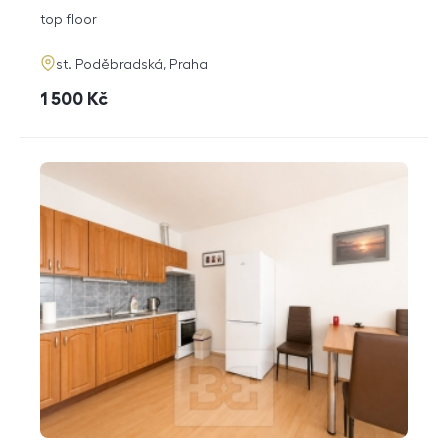
disposition
funkce
top floor
adresa
st. Poděbradská, Praha
cena
1 500
Kč