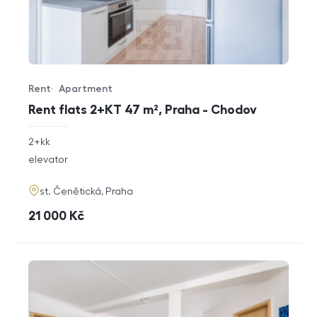
Rent
Apartment
Offer type
Property type
Rent flats 2+KT 47 m², Praha - Chodov
rozměry
2+kk
disposition
funkce
elevator
adresa
st. Čenětická, Praha
cena
21 000
Kč