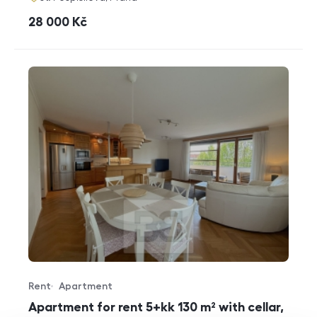
cena
28 000
Kč
Rent
Apartment
Offer type
Property type
Apartment for rent 5+kk 130 m² with cellar,