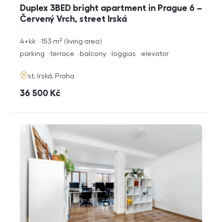
Duplex 3BED bright apartment in Prague 6 –
Červený Vrch, street Irská
2
rozměry
4+kk
153
m
living area
disposition
funkce
parking
terrace
balcony
loggias
elevator
adresa
st. Irská, Praha
cena
36 500
Kč