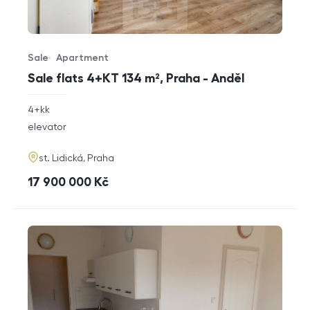
Sale
Apartment
Offer type
Property type
Sale flats 4+KT 134 m², Praha - Anděl
rozměry
4+kk
disposition
funkce
elevator
adresa
st. Lidická, Praha
cena
17 900 000
Kč