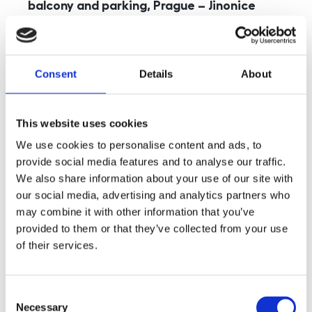
balcony and parking, Prague – Jinonice
rozměry
5+kk
disposition
funkce
parking
balcony
store
elevator
Consent
Details
About
adresa
st. Kohoutových, Praha
cena
49 000
Kč
This website uses cookies
We use cookies to personalise content and ads, to
provide social media features and to analyse our traffic.
We also share information about your use of our site with
our social media, advertising and analytics partners who
may combine it with other information that you’ve
provided to them or that they’ve collected from your use
of their services.
Consent
Necessary
Selection