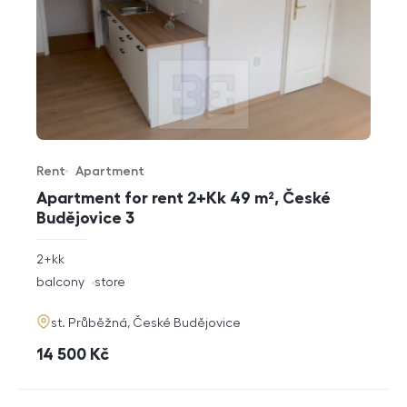
Rent
Apartment
Offer type
Property type
Apartment for rent 2+Kk 49 m², České
Budějovice 3
rozměry
2+kk
disposition
funkce
balcony
store
adresa
st. Průběžná, České Budějovice
cena
14 500
Kč