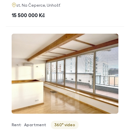
adresa
st. Na Čeperce, Unhošť
cena
15 500 000
Kč
Rent
Apartment
360° video
Offer type
Property type
Virtuální prohlídka