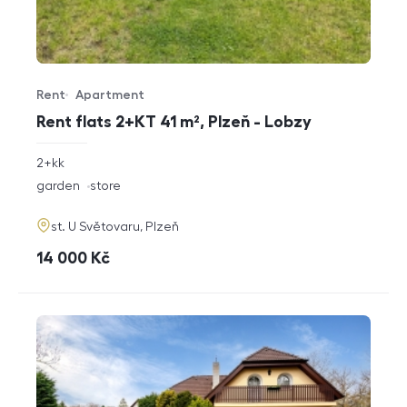
Rent
Apartment
Offer type
Property type
Rent flats 2+KT 41 m², Plzeň - Lobzy
rozměry
2+kk
disposition
funkce
garden
store
adresa
st. U Světovaru, Plzeň
cena
14 000
Kč