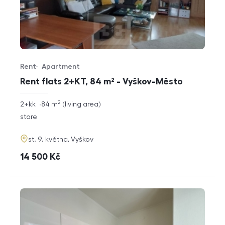
Rent
Apartment
Offer type
Property type
Rent flats 2+KT, 84 m² - Vyškov-Město
2
rozměry
2+kk
84
m
living area
disposition
funkce
store
adresa
st. 9. května, Vyškov
cena
14 500
Kč