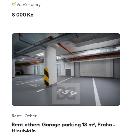
adresa
Velké Hamry
cena
8 000
Kč
Rent
Other
Offer type
Property type
Rent others Garage parking 18 m², Praha -
Hloubětín