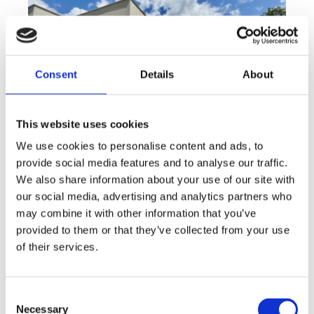
Consent
Details
About
This website uses cookies
We use cookies to personalise content and ads, to
provide social media features and to analyse our traffic.
We also share information about your use of our site with
Sale
House
360° video
Offer type
Property type
Virtuální prohlídka
our social media, advertising and analytics partners who
Sale houses Family, 181 m² - Unhošť
may combine it with other information that you’ve
provided to them or that they’ve collected from your use
rozměry
Family
of their services.
disposition
funkce
garge
terrace
in a family house
adresa
st. Na Čeperce, Unhošť
Consent
Necessary
Selection
cena
15 500 000
Kč