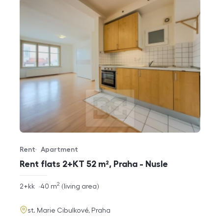
Rent
Apartment
Offer type
Property type
Rent flats 2+KT 52 m², Praha - Nusle
2
rozměry
2+kk
40
m
living area
disposition
funkce
adresa
st. Marie Cibulkové, Praha