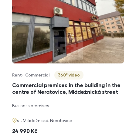
Rent
Commercial
360° video
Offer type
Property type
Virtuální prohlídka
Commercial premises in the building in the
centre of Neratovice, Mládežnická street
rozměry
Business premises
disposition
funkce
adresa
st. Mládežnická, Neratovice
cena
24 990
Kč