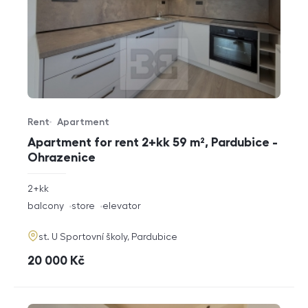
Rent
Apartment
Offer type
Property type
Apartment for rent 2+kk 59 m², Pardubice -
Ohrazenice
rozměry
2+kk
disposition
funkce
balcony
store
elevator
adresa
st. U Sportovní školy, Pardubice
cena
20 000
Kč