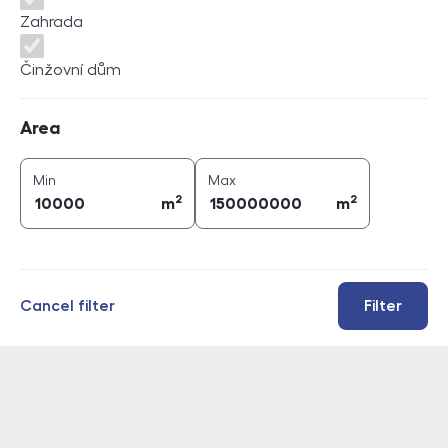
Zahrada
Činžovní dům
Area
Area
2
2
area (
m
)
area (
m
)
Min
Max
2
2
m
m
Cancel filter
Filter