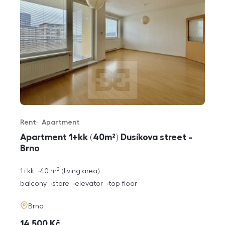
Rent
Apartment
Offer type
Property type
Apartment 1+kk (40m²) Dusíkova street -
Brno
2
rozměry
1+kk
40
m
living area
disposition
funkce
balcony
store
elevator
top floor
adresa
Brno
cena
14 500
Kč