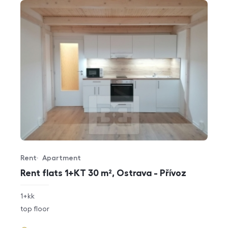
Rent
Apartment
Offer type
Property type
Rent flats 1+KT 30 m², Ostrava - Přívoz
rozměry
1+kk
disposition
funkce
top floor