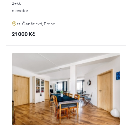
rozměry
2+kk
disposition
funkce
elevator
adresa
st. Čenětická, Praha
cena
21 000
Kč