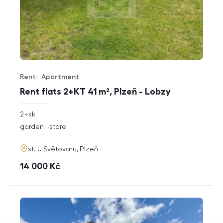
Rent
Apartment
Offer type
Property type
Rent flats 2+KT 41 m², Plzeň - Lobzy
rozměry
2+kk
disposition
funkce
garden
store
adresa
st. U Světovaru, Plzeň
cena
14 000
Kč