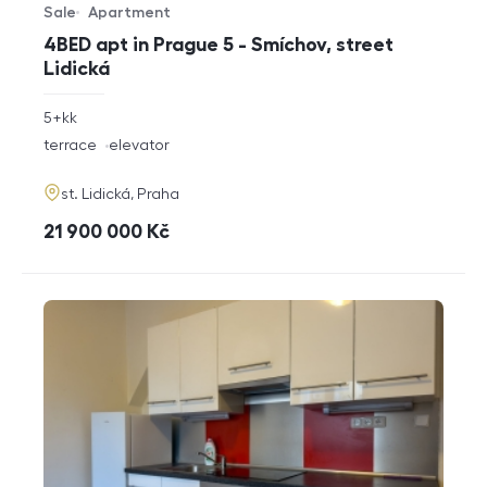
Sale
Apartment
Offer type
Property type
4BED apt in Prague 5 - Smíchov, street
Lidická
rozměry
5+kk
disposition
funkce
terrace
elevator
adresa
st. Lidická, Praha
cena
21 900 000
Kč