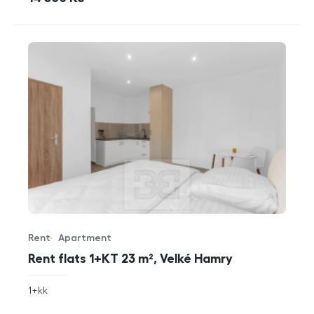
Rent
Apartment
Offer type
Property type
Rent flats 1+KT 23 m², Velké Hamry
rozměry
1+kk
disposition
funkce