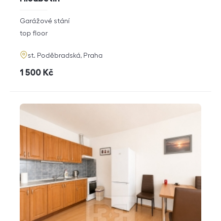
rozměry
Garážové stání
disposition
funkce
top floor
adresa
st. Poděbradská, Praha
cena
1 500
Kč