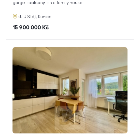
funkce
garge
balcony
in a family house
adresa
st. U Stájí, Kunice
cena
15 900 000
Kč