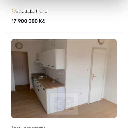
adresa
st. Lidická, Praha
cena
17 900 000
Kč
Rent
Apartment