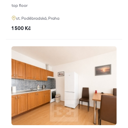
disposition
funkce
top floor
adresa
st. Poděbradská, Praha
cena
1 500
Kč