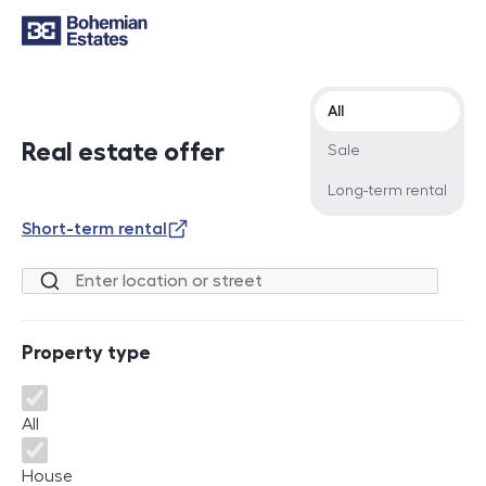
Offer type
All
Real estate offer
Sale
Long-term rental
Short-term rental
Location or street
Property type
Property type
All
House