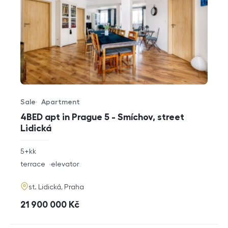
Sale
Apartment
Offer type
Property type
4BED apt in Prague 5 - Smíchov, street
Lidická
rozměry
5+kk
disposition
funkce
terrace
elevator
adresa
st. Lidická, Praha
cena
21 900 000
Kč