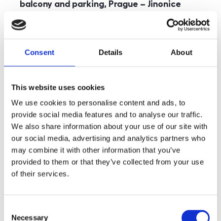
balcony and parking, Prague – Jinonice
rozměry
5+kk
disposition
funkce
parking
balcony
store
elevator
Consent
Details
About
adresa
st. Kohoutových, Praha
cena
49 000
Kč
This website uses cookies
We use cookies to personalise content and ads, to
provide social media features and to analyse our traffic.
We also share information about your use of our site with
our social media, advertising and analytics partners who
may combine it with other information that you’ve
provided to them or that they’ve collected from your use
of their services.
Consent
Necessary
Selection