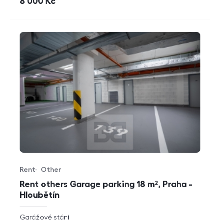
cena
8 000
Kč
Rent
Other
Offer type
Property type
Rent others Garage parking 18 m², Praha -
Hloubětín
rozměry
Garážové stání