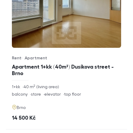
Rent
Apartment
Offer type
Property type
Apartment 1+kk (40m²) Dusíkova street -
Brno
2
rozměry
1+kk
40
m
living area
disposition
funkce
balcony
store
elevator
top floor
adresa
Brno
cena
14 500
Kč