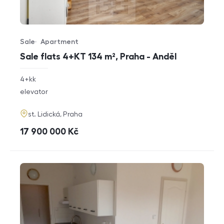
Sale
Apartment
Offer type
Property type
Sale flats 4+KT 134 m², Praha - Anděl
rozměry
4+kk
disposition
funkce
elevator
adresa
st. Lidická, Praha
cena
17 900 000
Kč