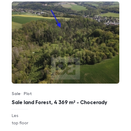
Sale
Plot
Offer type
Property type
Sale land Forest, 4 369 m² - Chocerady
rozměry
Les
disposition
funkce
top floor