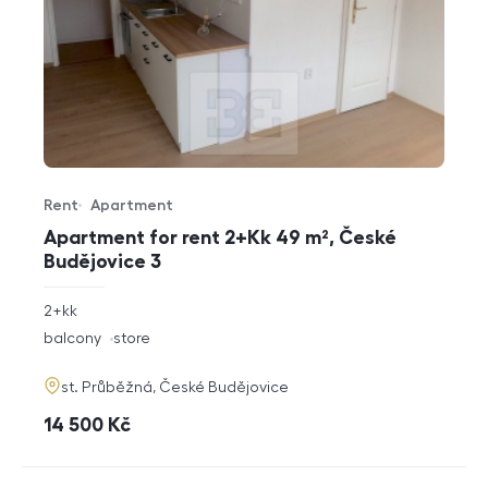
Rent
Apartment
Offer type
Property type
Apartment for rent 2+Kk 49 m², České
Budějovice 3
rozměry
2+kk
disposition
funkce
balcony
store
adresa
st. Průběžná, České Budějovice
cena
14 500
Kč