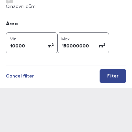
Činžovní dům
Area
Area
2
2
area (
m
)
area (
m
)
Min
Max
2
2
m
m
Cancel filter
Filter