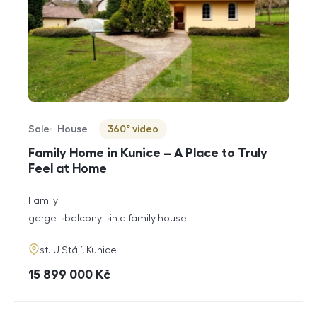
Sale
House
360° video
Offer type
Property type
Virtuální prohlídka
Family Home in Kunice – A Place to Truly
Feel at Home
rozměry
Family
disposition
funkce
garge
balcony
in a family house
adresa
st. U Stájí, Kunice
cena
15 899 000
Kč