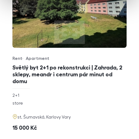
Rent
Apartment
Offer type
Property type
Světlý byt 2+1 po rekonstrukci | Zahrada, 2
sklepy, meandr i centrum pár minut od
domu
rozměry
2+1
disposition
funkce
store
adresa
st. Šumavská, Karlovy Vary
cena
15 000
Kč