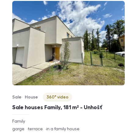
Sale
House
360° video
Offer type
Property type
Virtuální prohlídka
Sale houses Family, 181 m² - Unhošť
rozměry
Family
disposition
funkce
garge
terrace
in a family house