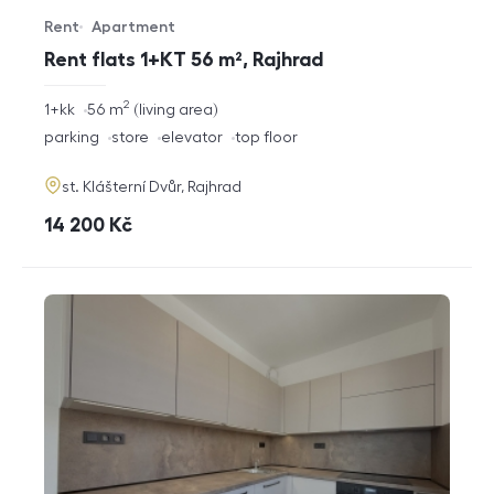
Rent
Apartment
Offer type
Property type
Rent flats 1+KT 56 m², Rajhrad
2
rozměry
1+kk
56
m
living area
disposition
funkce
parking
store
elevator
top floor
adresa
st. Klášterní Dvůr, Rajhrad
cena
14 200
Kč