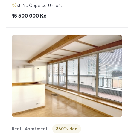
adresa
st. Na Čeperce, Unhošť
cena
15 500 000
Kč
Rent
Apartment
360° video
Offer type
Property type
Virtuální prohlídka