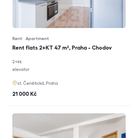
Rent
Apartment
Offer type
Property type
Rent flats 2+KT 47 m², Praha - Chodov
rozměry
2+kk
disposition
funkce
elevator
adresa
st. Čenětická, Praha
cena
21 000
Kč