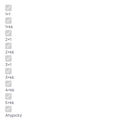
Disposition
1+1
1+kk
2+1
2+kk
3+1
3+kk
4+kk
5+kk
Atypický