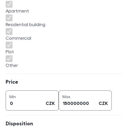
Apartment
Residential building
Commercial
Plot
Other
Price
Price
price (
CZK
)
price (
CZK
)
Min
Max
CZK
CZK
Disposition