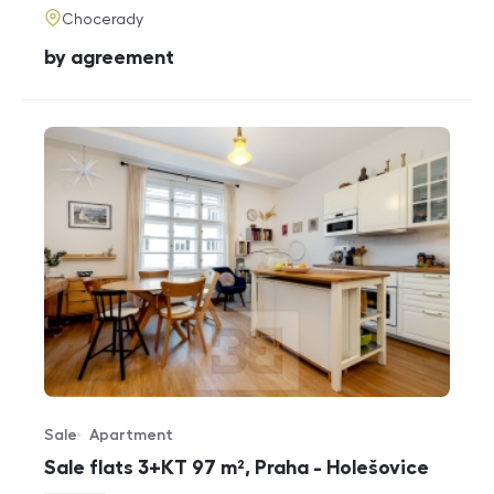
adresa
Chocerady
cena
by agreement
Sale
Apartment
Offer type
Property type
Sale flats 3+KT 97 m², Praha - Holešovice