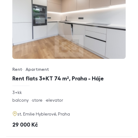
Rent
Apartment
Offer type
Property type
Rent flats 3+KT 74 m², Praha - Háje
rozměry
3+kk
disposition
funkce
balcony
store
elevator
adresa
st. Emilie Hyblerové, Praha
cena
29 000
Kč