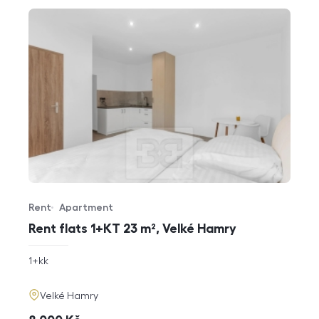
Rent
Apartment
Offer type
Property type
Rent flats 1+KT 23 m², Velké Hamry
rozměry
1+kk
disposition
funkce
adresa
Velké Hamry