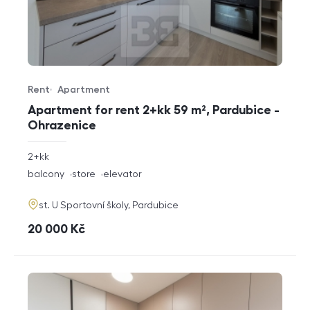
Rent
Apartment
Offer type
Property type
Apartment for rent 2+kk 59 m², Pardubice -
Ohrazenice
rozměry
2+kk
disposition
funkce
balcony
store
elevator
adresa
st. U Sportovní školy, Pardubice
cena
20 000
Kč