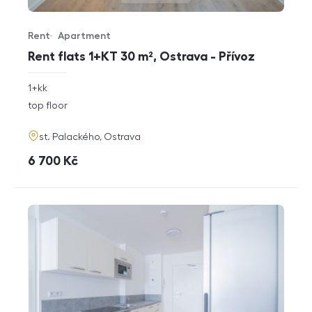
Rent
Apartment
Offer type
Property type
Rent flats 1+KT 30 m², Ostrava - Přívoz
rozměry
1+kk
disposition
funkce
top floor
adresa
st. Palackého, Ostrava
cena
6 700
Kč