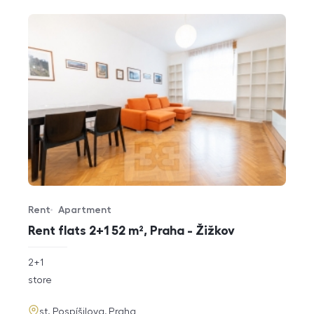
Rent
Apartment
Offer type
Property type
Rent flats 2+1 52 m², Praha - Žižkov
rozměry
2+1
disposition
funkce
store
adresa
st. Pospíšilova, Praha