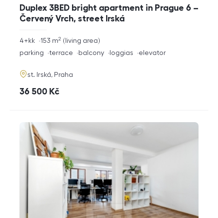
Duplex 3BED bright apartment in Prague 6 –
Červený Vrch, street Irská
2
rozměry
4+kk
153
m
living area
disposition
funkce
parking
terrace
balcony
loggias
elevator
adresa
st. Irská, Praha
cena
36 500
Kč