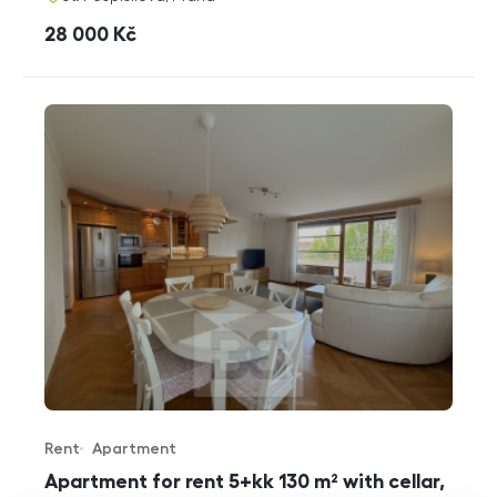
cena
28 000
Kč
Rent
Apartment
Offer type
Property type
Apartment for rent 5+kk 130 m² with cellar,