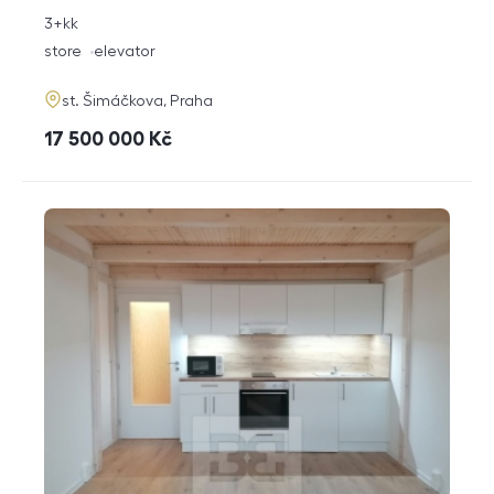
rozměry
3+kk
disposition
funkce
store
elevator
adresa
st. Šimáčkova, Praha
cena
17 500 000
Kč