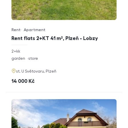
Rent
Apartment
Offer type
Property type
Rent flats 2+KT 41 m², Plzeň - Lobzy
rozměry
2+kk
disposition
funkce
garden
store
adresa
st. U Světovaru, Plzeň
cena
14 000
Kč