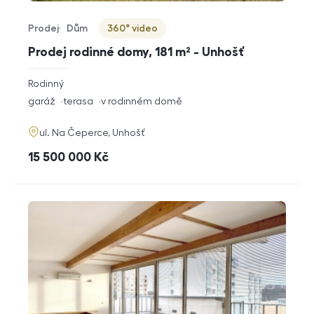
Prodej
Dům
360° video
Typ nabídky
Typ nemovitosti
Virtuální prohlídka
Prodej rodinné domy, 181 m² - Unhošť
rozměry
Rodinný
dispozice
funkce
garáž
terasa
v rodinném domě
adresa
ul. Na Čeperce, Unhošť
cena
15 500 000
Kč