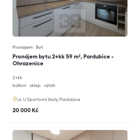
Pronájem
Byt
Typ nabídky
Typ nemovitosti
Pronájem bytu 2+kk 59 m², Pardubice -
Ohrazenice
rozměry
2+kk
dispozice
funkce
balkon
sklep
výtah
adresa
ul. U Sportovní školy, Pardubice
cena
20 000
Kč