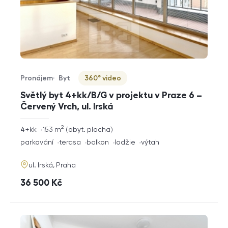
Pronájem
Byt
360° video
Typ nabídky
Typ nemovitosti
Virtuální prohlídka
Světlý byt 4+kk/B/G v projektu v Praze 6 –
Červený Vrch, ul. Irská
2
rozměry
4+kk
153
m
obyt. plocha
dispozice
funkce
parkování
terasa
balkon
lodžie
výtah
adresa
ul. Irská, Praha
cena
36 500
Kč