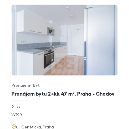
Pronájem
Byt
Typ nabídky
Typ nemovitosti
Pronájem bytu 2+kk 47 m², Praha - Chodov
rozměry
2+kk
dispozice
funkce
výtah
adresa
ul. Čenětická, Praha