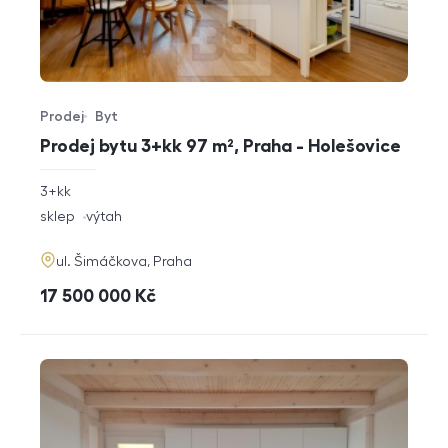
Prodej
Byt
Typ nabídky
Typ nemovitosti
Prodej bytu 3+kk 97 m², Praha - Holešovice
rozměry
3+kk
dispozice
funkce
sklep
výtah
adresa
ul. Šimáčkova, Praha
cena
17 500 000
Kč