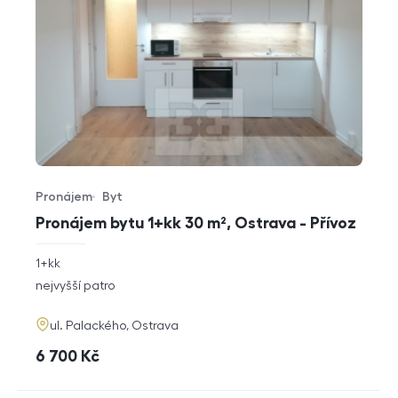
Pronájem
Byt
Typ nabídky
Typ nemovitosti
Pronájem bytu 1+kk 30 m², Ostrava - Přívoz
rozměry
1+kk
dispozice
funkce
nejvyšší patro
adresa
ul. Palackého, Ostrava
cena
6 700
Kč