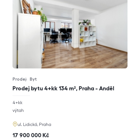
Prodej
Byt
Typ nabídky
Typ nemovitosti
Prodej bytu 4+kk 134 m², Praha - Anděl
rozměry
4+kk
dispozice
funkce
výtah
adresa
ul. Lidická, Praha
cena
17 900 000
Kč