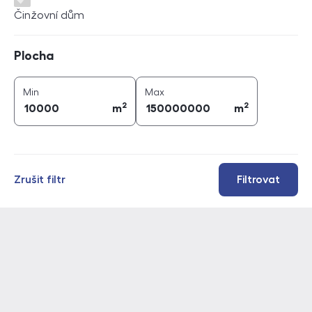
Činžovní dům
Plocha
Plocha
2
2
plocha (
m
)
plocha (
m
)
Min
Max
2
2
m
m
Zrušit filtr
Filtrovat