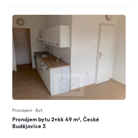
Pronájem
Byt
Typ nabídky
Typ nemovitosti
Pronájem bytu 2+kk 49 m², České
Budějovice 3