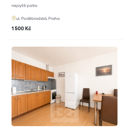
dispozice
funkce
nejvyšší patro
adresa
ul. Poděbradská, Praha
cena
1 500
Kč