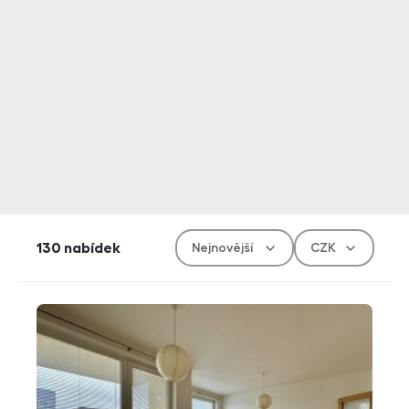
Řazen
Měn
130
nabídek