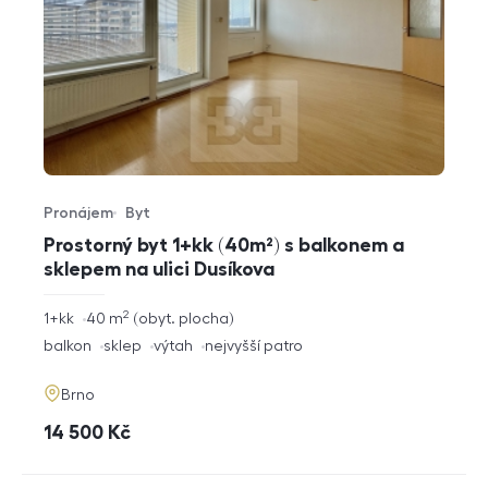
Pronájem
Byt
Typ nabídky
Typ nemovitosti
Prostorný byt 1+kk (40m²) s balkonem a
sklepem na ulici Dusíkova
2
rozměry
1+kk
40
m
obyt. plocha
dispozice
funkce
balkon
sklep
výtah
nejvyšší patro
adresa
Brno
cena
14 500
Kč