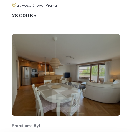
adresa
ul. Pospíšilova, Praha
cena
28 000
Kč
Pronájem
Byt
Typ nabídky
Typ nemovitosti