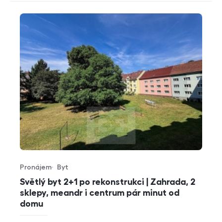
Pronájem
Byt
Typ nabídky
Typ nemovitosti
Světlý byt 2+1 po rekonstrukci | Zahrada, 2
sklepy, meandr i centrum pár minut od
domu