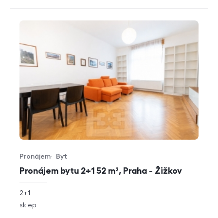
Pronájem
Byt
Typ nabídky
Typ nemovitosti
Pronájem bytu 2+1 52 m², Praha - Žižkov
rozměry
2+1
dispozice
funkce
sklep