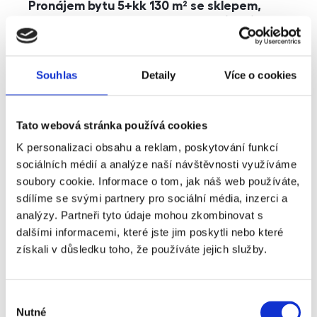
Pronájem bytu 5+kk 130 m² se sklepem,
balkonem a parkováním, Praha - Jinonice
rozměry
5+kk
dispozice
funkce
parkování
balkon
sklep
výtah
Souhlas
Detaily
Více o cookies
adresa
ul. Kohoutových, Praha
Tato webová stránka používá cookies
cena
49 000
Kč
K personalizaci obsahu a reklam, poskytování funkcí
sociálních médií a analýze naší návštěvnosti využíváme
soubory cookie. Informace o tom, jak náš web používáte,
sdílíme se svými partnery pro sociální média, inzerci a
analýzy. Partneři tyto údaje mohou zkombinovat s
dalšími informacemi, které jste jim poskytli nebo které
získali v důsledku toho, že používáte jejich služby.
Výběr
Nutné
souhlasu