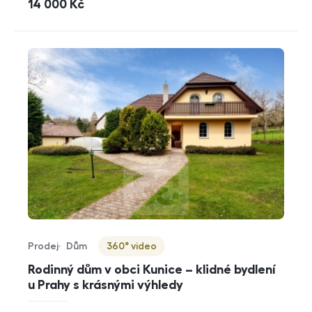
cena
14 000
Kč
Prodej
Dům
360° video
Typ nabídky
Typ nemovitosti
Virtuální prohlídka
Rodinný dům v obci Kunice – klidné bydlení
u Prahy s krásnými výhledy