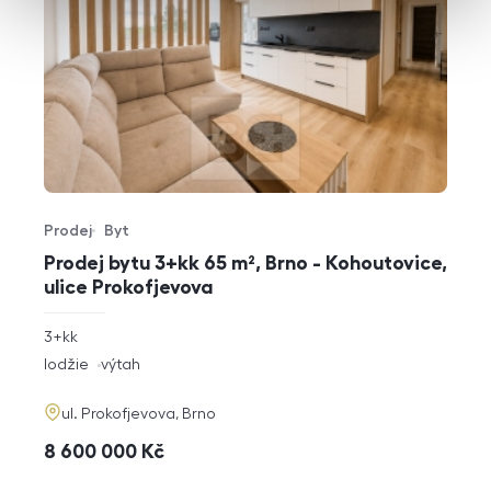
Prodej
Byt
Typ nabídky
Typ nemovitosti
Prodej bytu 3+kk 65 m², Brno - Kohoutovice,
ulice Prokofjevova
rozměry
3+kk
dispozice
funkce
lodžie
výtah
adresa
ul. Prokofjevova, Brno
cena
8 600 000
Kč