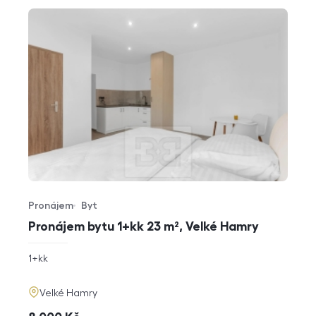
Pronájem
Byt
Typ nabídky
Typ nemovitosti
Pronájem bytu 1+kk 23 m², Velké Hamry
rozměry
1+kk
dispozice
funkce
adresa
Velké Hamry