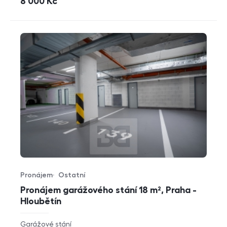
cena
8 000
Kč
Pronájem
Ostatní
Typ nabídky
Typ nemovitosti
Pronájem garážového stání 18 m², Praha -
Hloubětín
rozměry
Garážové stání