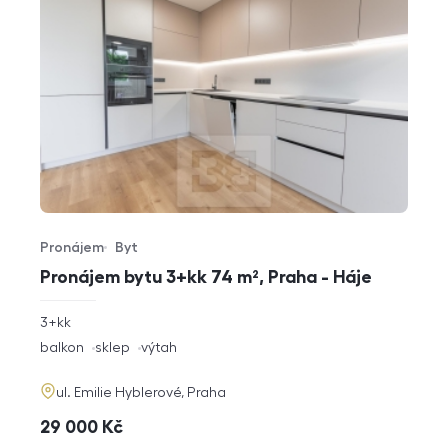
Pronájem
Byt
Typ nabídky
Typ nemovitosti
Pronájem bytu 3+kk 74 m², Praha - Háje
rozměry
3+kk
dispozice
funkce
balkon
sklep
výtah
adresa
ul. Emilie Hyblerové, Praha
cena
29 000
Kč