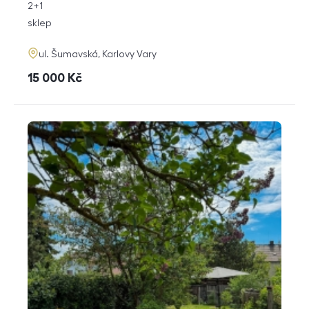
rozměry
2+1
dispozice
funkce
sklep
adresa
ul. Šumavská, Karlovy Vary
cena
15 000
Kč