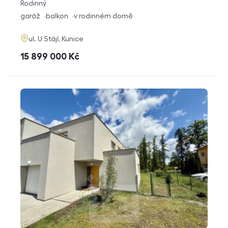
rozměry
Rodinný
dispozice
funkce
garáž
balkon
v rodinném domě
adresa
ul. U Stájí, Kunice
cena
15 899 000
Kč