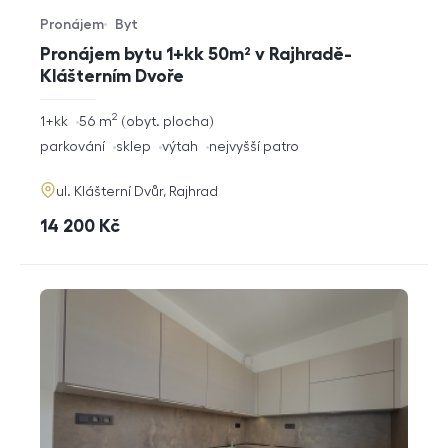
Pronájem
Byt
Typ nabídky
Typ nemovitosti
Pronájem bytu 1+kk 50m² v Rajhradě-
Klášterním Dvoře
2
rozměry
1+kk
56
m
obyt. plocha
dispozice
funkce
parkování
sklep
výtah
nejvyšší patro
adresa
ul. Klášterní Dvůr, Rajhrad
cena
14 200
Kč