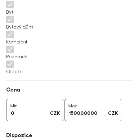
Byt
Bytový dům
Komerční
Pozemek
Ostatní
Cena
Cena
cena (
CZK
)
cena (
CZK
)
Min
Max
CZK
CZK
Dispozice