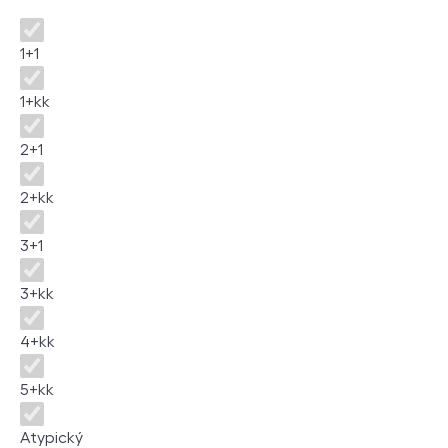
Dispozice
1+1
1+kk
2+1
2+kk
3+1
3+kk
4+kk
5+kk
Atypický