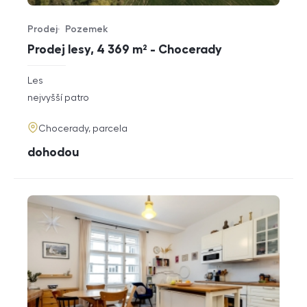
Prodej
Pozemek
Typ nabídky
Typ nemovitosti
Prodej lesy, 4 369 m² - Chocerady
rozměry
Les
dispozice
funkce
nejvyšší patro
adresa
Chocerady, parcela
cena
dohodou