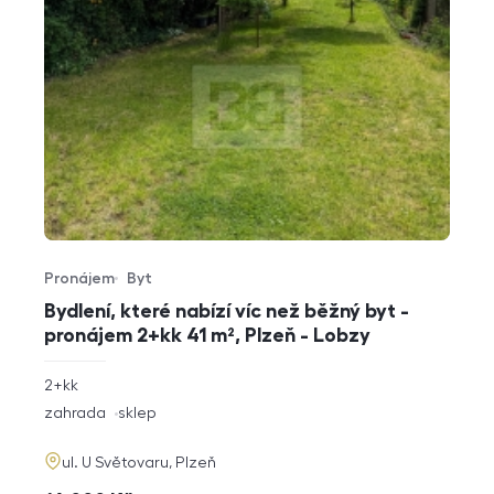
Pronájem
Byt
Typ nabídky
Typ nemovitosti
Bydlení, které nabízí víc než běžný byt -
pronájem 2+kk 41 m², Plzeň - Lobzy
rozměry
2+kk
dispozice
funkce
zahrada
sklep
adresa
ul. U Světovaru, Plzeň