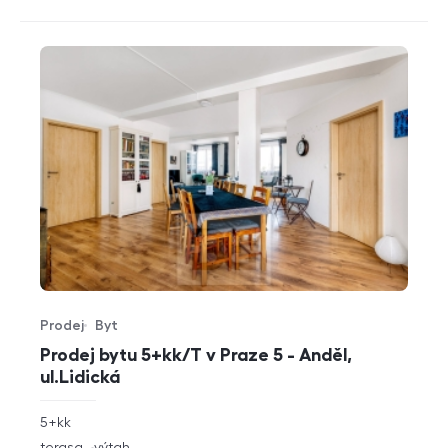
Prodej
Byt
Typ nabídky
Typ nemovitosti
Prodej bytu 5+kk/T v Praze 5 - Anděl,
ul.Lidická
rozměry
5+kk
dispozice
funkce