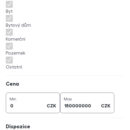
Byt
Bytový dům
Komerční
Pozemek
Ostatní
Cena
Cena
cena (
CZK
)
cena (
CZK
)
Min
Max
CZK
CZK
Dispozice