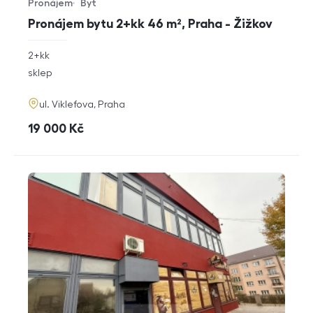
Pronájem
Byt
Typ nabídky
Typ nemovitosti
Pronájem bytu 2+kk 46 m², Praha - Žižkov
rozměry
2+kk
dispozice
funkce
sklep
adresa
ul. Viklefova, Praha
cena
19 000
Kč