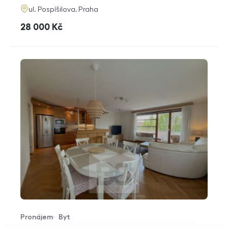
adresa
ul. Pospíšilova, Praha
cena
28 000
Kč
Pronájem
Byt
Typ nabídky
Typ nemovitosti