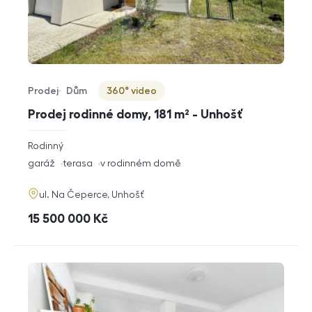
Prodej
Dům
360° video
Typ nabídky
Typ nemovitosti
Virtuální prohlídka
Prodej rodinné domy, 181 m² - Unhošť
rozměry
Rodinný
dispozice
funkce
garáž
terasa
v rodinném domě
adresa
ul. Na Čeperce, Unhošť
cena
15 500 000
Kč