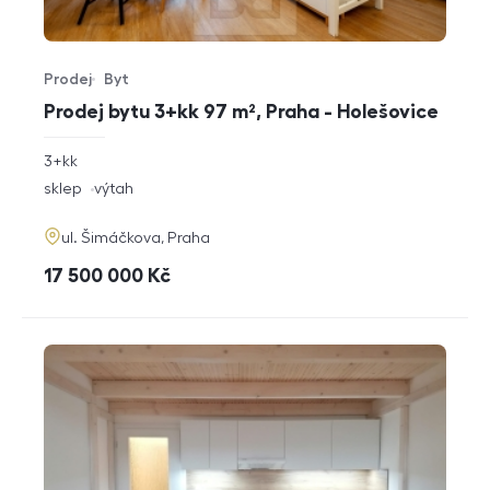
Prodej
Byt
Typ nabídky
Typ nemovitosti
Prodej bytu 3+kk 97 m², Praha - Holešovice
rozměry
3+kk
dispozice
funkce
sklep
výtah
adresa
ul. Šimáčkova, Praha
cena
17 500 000
Kč