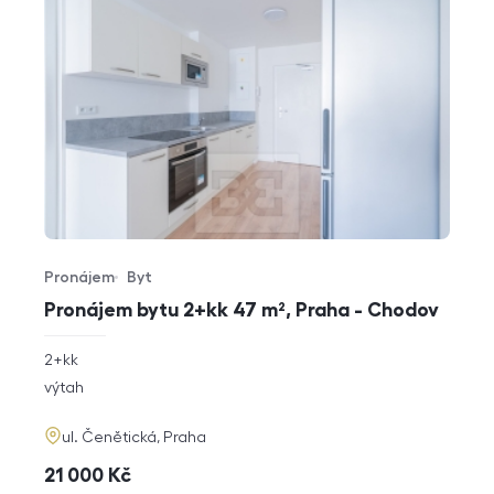
Pronájem
Byt
Typ nabídky
Typ nemovitosti
Pronájem bytu 2+kk 47 m², Praha - Chodov
rozměry
2+kk
dispozice
funkce
výtah
adresa
ul. Čenětická, Praha
cena
21 000
Kč