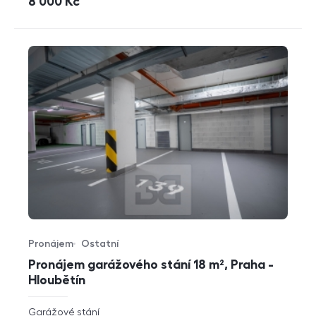
cena
8 000
Kč
Pronájem
Ostatní
Typ nabídky
Typ nemovitosti
Pronájem garážového stání 18 m², Praha -
Hloubětín
rozměry
Garážové stání