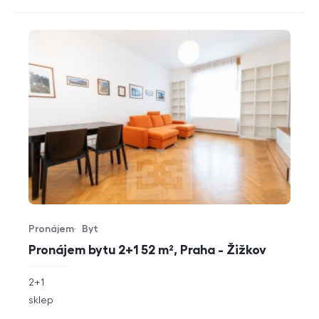
Pronájem
Byt
Typ nabídky
Typ nemovitosti
Pronájem bytu 2+1 52 m², Praha - Žižkov
rozměry
2+1
dispozice
funkce
sklep