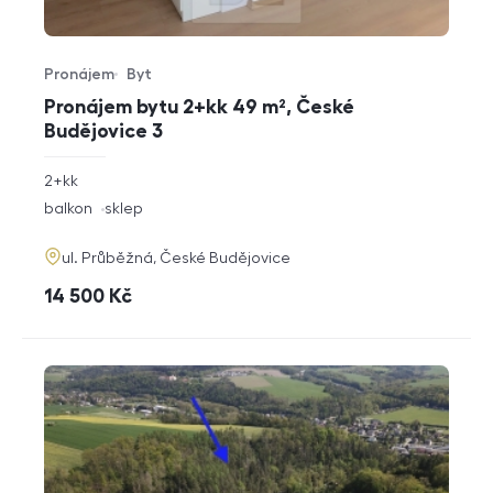
Pronájem
Byt
Typ nabídky
Typ nemovitosti
Pronájem bytu 2+kk 49 m², České
Budějovice 3
rozměry
2+kk
dispozice
funkce
balkon
sklep
adresa
ul. Průběžná, České Budějovice
cena
14 500
Kč