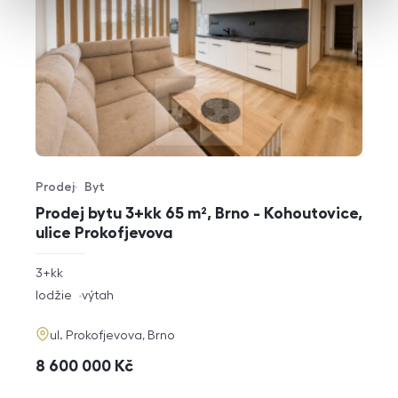
Prodej
Byt
Typ nabídky
Typ nemovitosti
Prodej bytu 3+kk 65 m², Brno - Kohoutovice,
ulice Prokofjevova
rozměry
3+kk
dispozice
funkce
lodžie
výtah
adresa
ul. Prokofjevova, Brno
cena
8 600 000
Kč