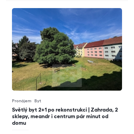
Pronájem
Byt
Typ nabídky
Typ nemovitosti
Světlý byt 2+1 po rekonstrukci | Zahrada, 2
sklepy, meandr i centrum pár minut od
domu