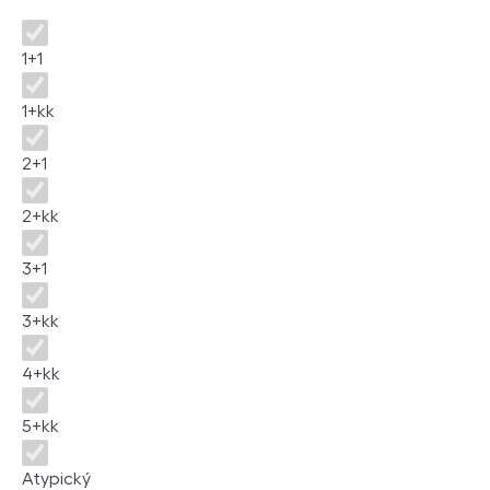
Dispozice
1+1
1+kk
2+1
2+kk
3+1
3+kk
4+kk
5+kk
Atypický