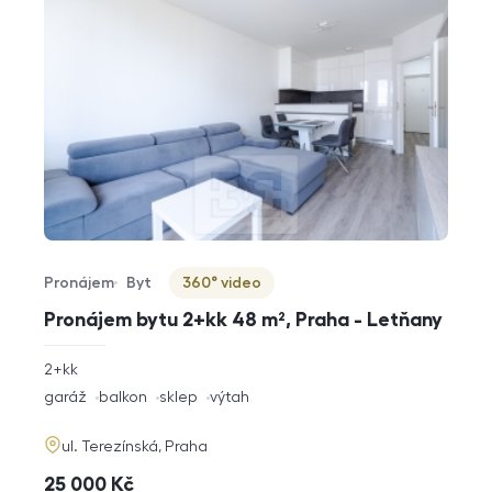
Pronájem
Byt
360° video
Typ nabídky
Typ nemovitosti
Virtuální prohlídka
Pronájem bytu 2+kk 48 m², Praha - Letňany
rozměry
2+kk
dispozice
funkce
garáž
balkon
sklep
výtah
adresa
ul. Terezínská, Praha
cena
25 000
Kč