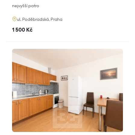
dispozice
funkce
nejvyšší patro
adresa
ul. Poděbradská, Praha
cena
1 500
Kč