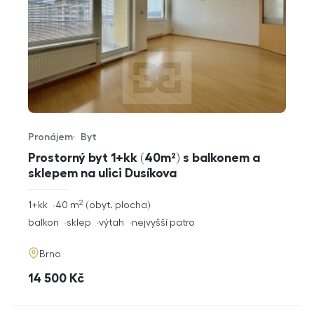
Pronájem
Byt
Typ nabídky
Typ nemovitosti
Prostorný byt 1+kk (40m²) s balkonem a
sklepem na ulici Dusíkova
2
rozměry
1+kk
40
m
obyt. plocha
dispozice
funkce
balkon
sklep
výtah
nejvyšší patro
adresa
Brno
cena
14 500
Kč