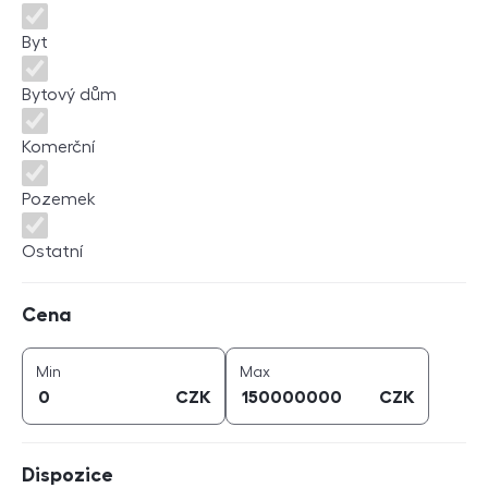
Byt
Bytový dům
Komerční
Pozemek
Ostatní
Cena
Cena
cena (
CZK
)
cena (
CZK
)
Min
Max
CZK
CZK
Dispozice