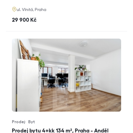
adresa
ul. Vlnitá, Praha
cena
29 900
Kč
Prodej
Byt
Typ nabídky
Typ nemovitosti
Prodej bytu 4+kk 134 m², Praha - Anděl