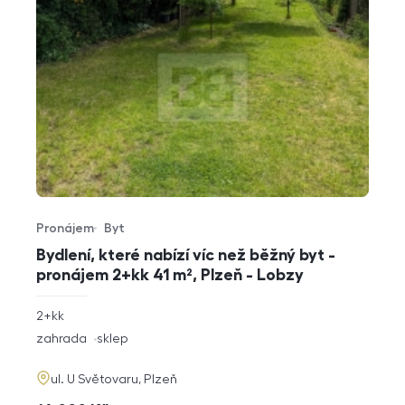
Pronájem
Byt
Typ nabídky
Typ nemovitosti
Bydlení, které nabízí víc než běžný byt -
pronájem 2+kk 41 m², Plzeň - Lobzy
rozměry
2+kk
dispozice
funkce
zahrada
sklep
adresa
ul. U Světovaru, Plzeň