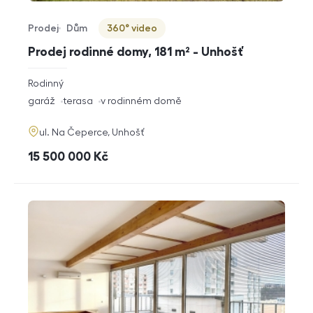
Prodej
Dům
360° video
Typ nabídky
Typ nemovitosti
Virtuální prohlídka
Prodej rodinné domy, 181 m² - Unhošť
rozměry
Rodinný
dispozice
funkce
garáž
terasa
v rodinném domě
adresa
ul. Na Čeperce, Unhošť
cena
15 500 000
Kč