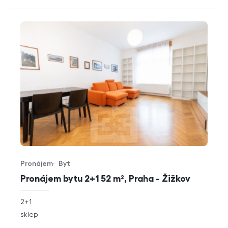
Pronájem
Byt
Typ nabídky
Typ nemovitosti
Pronájem bytu 2+1 52 m², Praha - Žižkov
rozměry
2+1
dispozice
funkce
sklep