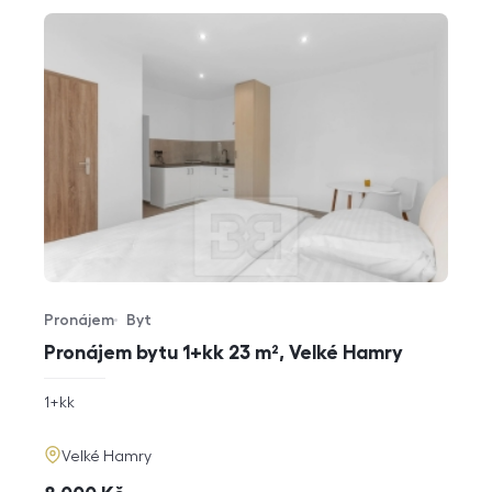
Pronájem
Byt
Typ nabídky
Typ nemovitosti
Pronájem bytu 1+kk 23 m², Velké Hamry
rozměry
1+kk
dispozice
funkce
adresa
Velké Hamry