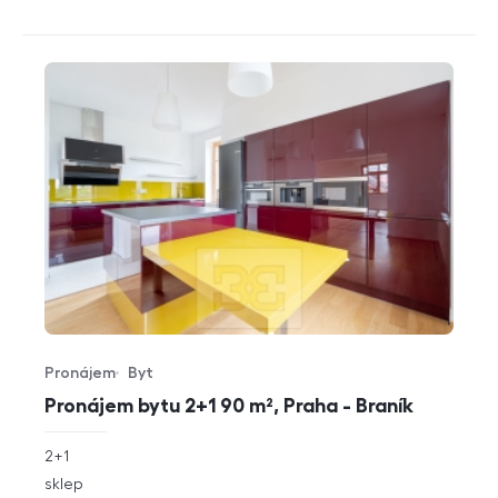
Pronájem
Byt
Typ nabídky
Typ nemovitosti
Pronájem bytu 2+1 90 m², Praha - Braník
rozměry
2+1
dispozice
funkce
sklep