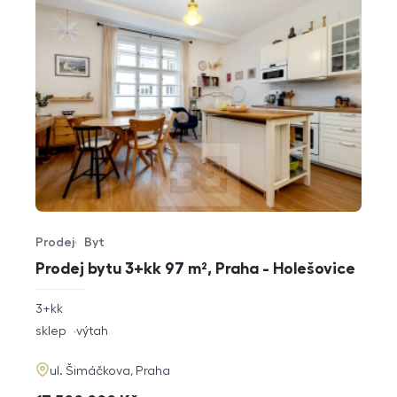
Prodej
Byt
Typ nabídky
Typ nemovitosti
Prodej bytu 3+kk 97 m², Praha - Holešovice
rozměry
3+kk
dispozice
funkce
sklep
výtah
adresa
ul. Šimáčkova, Praha