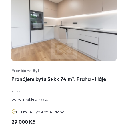
Pronájem
Byt
Typ nabídky
Typ nemovitosti
Pronájem bytu 3+kk 74 m², Praha - Háje
rozměry
3+kk
dispozice
funkce
balkon
sklep
výtah
adresa
ul. Emilie Hyblerové, Praha
cena
29 000
Kč