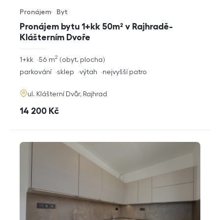
Pronájem
Byt
Typ nabídky
Typ nemovitosti
Pronájem bytu 1+kk 50m² v Rajhradě-
Klášterním Dvoře
2
rozměry
1+kk
56
m
obyt. plocha
dispozice
funkce
parkování
sklep
výtah
nejvyšší patro
adresa
ul. Klášterní Dvůr, Rajhrad
cena
14 200
Kč