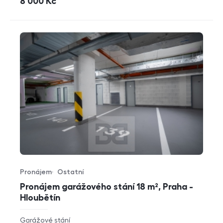
cena
8 000
Kč
Pronájem
Ostatní
Typ nabídky
Typ nemovitosti
Pronájem garážového stání 18 m², Praha -
Hloubětín
rozměry
Garážové stání