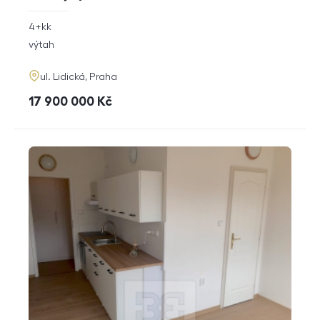
rozměry
4+kk
dispozice
funkce
výtah
adresa
ul. Lidická, Praha
cena
17 900 000
Kč