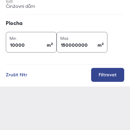
Činžovní dům
Plocha
Plocha
2
2
plocha (
m
)
plocha (
m
)
Min
Max
2
2
m
m
Zrušit filtr
Filtrovat