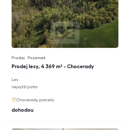
Prodej
Pozemek
Typ nabídky
Typ nemovitosti
Prodej lesy, 4 369 m² - Chocerady
rozměry
Les
dispozice
funkce
nejvyšší patro
adresa
Chocerady, parcela
cena
dohodou