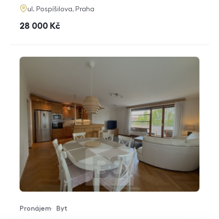
adresa
ul. Pospíšilova, Praha
cena
28 000
Kč
Pronájem
Byt
Typ nabídky
Typ nemovitosti