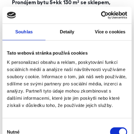
Pronájem bytu 5+kk 130 m² se sklepem,
balkonem a parkováním, Praha - Jinonice
rozměry
5+kk
dispozice
funkce
parkování
balkon
sklep
výtah
Souhlas
Detaily
Více o cookies
adresa
ul. Kohoutových, Praha
Tato webová stránka používá cookies
cena
49 000
Kč
K personalizaci obsahu a reklam, poskytování funkcí
sociálních médií a analýze naší návštěvnosti využíváme
soubory cookie. Informace o tom, jak náš web používáte,
sdílíme se svými partnery pro sociální média, inzerci a
analýzy. Partneři tyto údaje mohou zkombinovat s
dalšími informacemi, které jste jim poskytli nebo které
získali v důsledku toho, že používáte jejich služby.
Výběr
Nutné
souhlasu