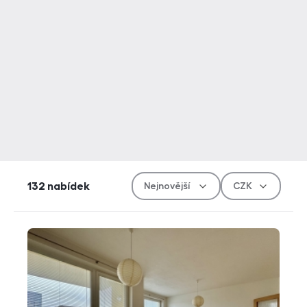
Řazen
Měn
132
nabídek