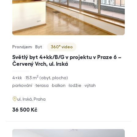
Pronájem
Byt
360° video
Typ nabídky
Typ nemovitosti
Virtuální prohlídka
Světlý byt 4+kk/B/G v projektu v Praze 6 –
Červený Vrch, ul. Irská
2
rozměry
4+kk
153
m
obyt. plocha
dispozice
funkce
parkování
terasa
balkon
lodžie
výtah
adresa
ul. Irská, Praha
cena
36 500
Kč