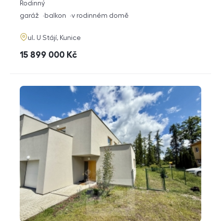
rozměry
Rodinný
dispozice
funkce
garáž
balkon
v rodinném domě
adresa
ul. U Stájí, Kunice
cena
15 899 000
Kč