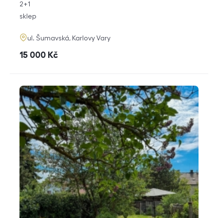
rozměry
2+1
dispozice
funkce
sklep
adresa
ul. Šumavská, Karlovy Vary
cena
15 000
Kč