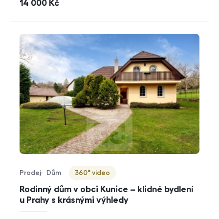
cena
14 000
Kč
Prodej
Dům
360° video
Typ nabídky
Typ nemovitosti
Virtuální prohlídka
Rodinný dům v obci Kunice – klidné bydlení
u Prahy s krásnými výhledy