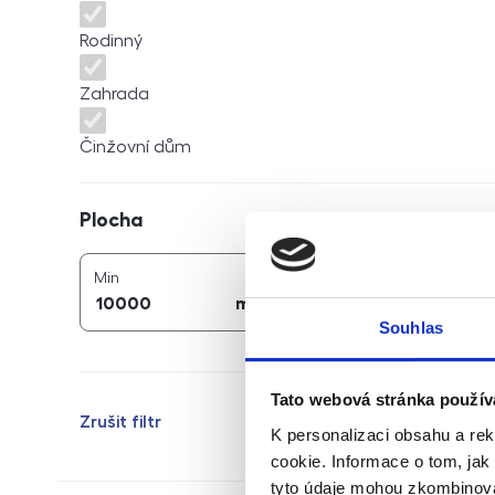
Rodinný
Zahrada
Činžovní dům
Plocha
Plocha
2
2
plocha (
m
)
plocha (
m
)
Min
Max
2
2
m
m
Souhlas
Tato webová stránka použív
Zrušit filtr
K personalizaci obsahu a re
cookie. Informace o tom, jak
tyto údaje mohou zkombinovat