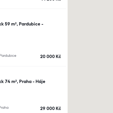
k 59 m², Pardubice -
, Pardubice
cena
20 000
Kč
k 74 m², Praha - Háje
 Praha
cena
29 000
Kč