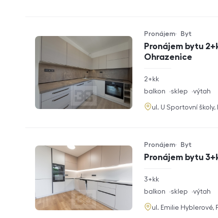
Pronájem
Byt
Typ nabídky
Typ nemovitosti
Pronájem bytu 2+k
Ohrazenice
rozměry
2+kk
dispozice
funkce
balkon
sklep
výtah
adresa
ul. U Sportovní školy
Pronájem
Byt
Typ nabídky
Typ nemovitosti
Pronájem bytu 3+k
rozměry
3+kk
dispozice
funkce
balkon
sklep
výtah
adresa
ul. Emilie Hyblerové,