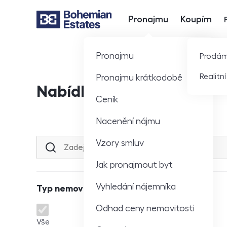
Pronajmu
Koupím
Hlavní nabídka
Pronajmu
Prodá
Realitn
Pronajmu krátkodobě
Nabídka nemovitostí
Ceník
Nacenění nájmu
Vzory smluv
Lokalita nebo ulice
Jak pronajmout byt
Vyhledání nájemníka
Typ nemovitosti
Odhad ceny nemovitosti
Typ nemovitosti
Vše