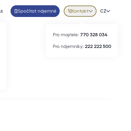
Spočítat nájemné
Kontakt
Volba jazy
CZ
st
Pro majitele:
770 328 034
Pro nájemníky:
222 222 500
Krátkodobý pronájem