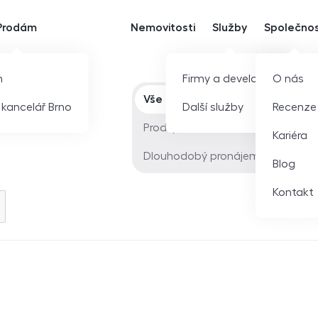
Prodám
Nemovitosti
Služby
Společno
m
Firmy a developeři
O nás
Typ nabídky
Vše
í kancelář Brno
Další služby
Recenze
Prodej
Kariéra
Dlouhodobý pronájem
Blog
Kontakt