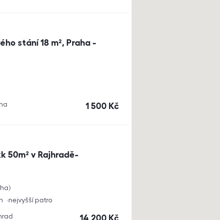
ho stání 18 m², Praha -
aha
cena
1 500
Kč
k 50m² v Rajhradě-
cha
h
nejvyšší patro
jhrad
cena
14 200
Kč