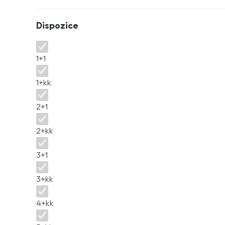
Dispozice
Dispozice
1+1
1+kk
2+1
2+kk
3+1
3+kk
4+kk