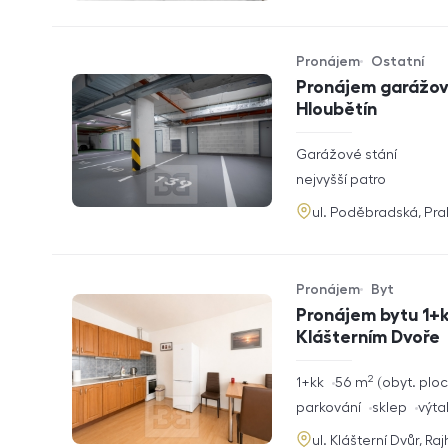
Pronájem
Ostatní
Typ nabídky
Typ nemovitosti
Pronájem garážové
Hloubětín
rozměry
Garážové stání
dispozice
funkce
nejvyšší patro
adresa
ul. Poděbradská, Pr
Pronájem
Byt
Typ nabídky
Typ nemovitosti
Pronájem bytu 1+k
Klášterním Dvoře
2
rozměry
1+kk
56
m
obyt. plo
dispozice
funkce
parkování
sklep
výta
adresa
ul. Klášterní Dvůr, Ra