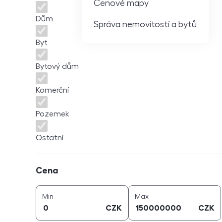
Cenové mapy
Dům
Správa nemovitostí a bytů
Byt
Bytový dům
Komerční
Pozemek
Ostatní
Cena
Cena
cena (
CZK
)
cena (
CZK
)
Min
Max
CZK
CZK