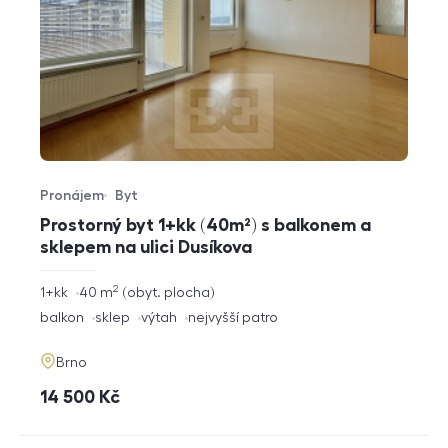
Pronájem
Byt
Typ nabídky
Typ nemovitosti
Prostorný byt 1+kk (40m²) s balkonem a
sklepem na ulici Dusíkova
2
rozměry
1+kk
40
m
obyt. plocha
dispozice
funkce
balkon
sklep
výtah
nejvyšší patro
adresa
Brno
cena
14 500
Kč