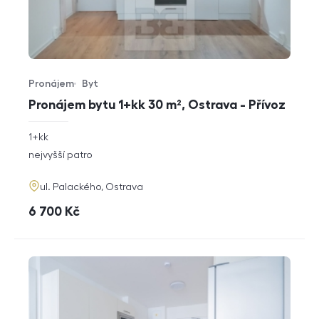
Pronájem
Byt
Typ nabídky
Typ nemovitosti
Pronájem bytu 1+kk 30 m², Ostrava - Přívoz
rozměry
1+kk
dispozice
funkce
nejvyšší patro
adresa
ul. Palackého, Ostrava
cena
6 700
Kč