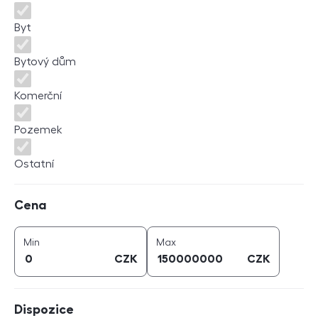
Byt
Bytový dům
Komerční
Pozemek
Ostatní
Cena
Cena
cena (
CZK
)
cena (
CZK
)
Min
Max
CZK
CZK
Dispozice