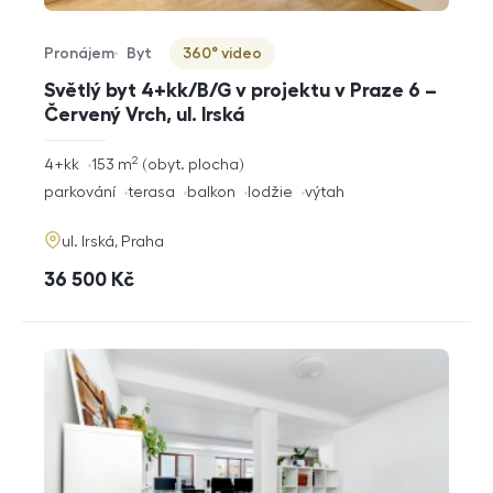
Pronájem
Byt
360° video
Typ nabídky
Typ nemovitosti
Virtuální prohlídka
Světlý byt 4+kk/B/G v projektu v Praze 6 –
Červený Vrch, ul. Irská
2
rozměry
4+kk
153
m
obyt. plocha
dispozice
funkce
parkování
terasa
balkon
lodžie
výtah
adresa
ul. Irská, Praha
cena
36 500
Kč