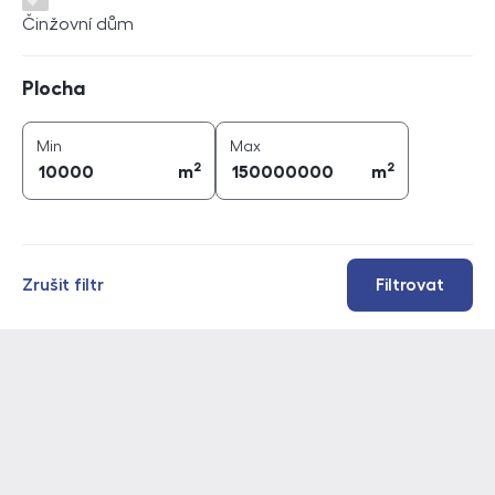
Činžovní dům
Plocha
Plocha
2
2
plocha (
m
)
plocha (
m
)
Min
Max
2
2
m
m
Zrušit filtr
Filtrovat