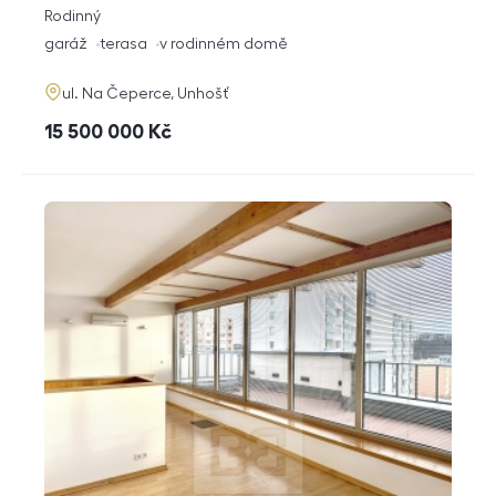
rozměry
Rodinný
dispozice
funkce
garáž
terasa
v rodinném domě
adresa
ul. Na Čeperce, Unhošť
cena
15 500 000
Kč