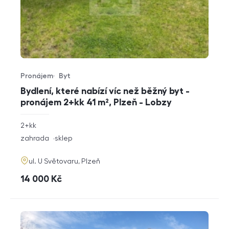
Pronájem
Byt
Typ nabídky
Typ nemovitosti
Bydlení, které nabízí víc než běžný byt -
pronájem 2+kk 41 m², Plzeň - Lobzy
rozměry
2+kk
dispozice
funkce
zahrada
sklep
adresa
ul. U Světovaru, Plzeň
cena
14 000
Kč