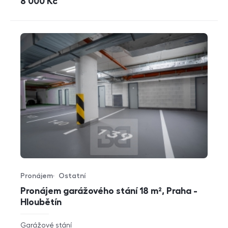
cena
8 000
Kč
Pronájem
Ostatní
Typ nabídky
Typ nemovitosti
Pronájem garážového stání 18 m², Praha -
Hloubětín
rozměry
Garážové stání