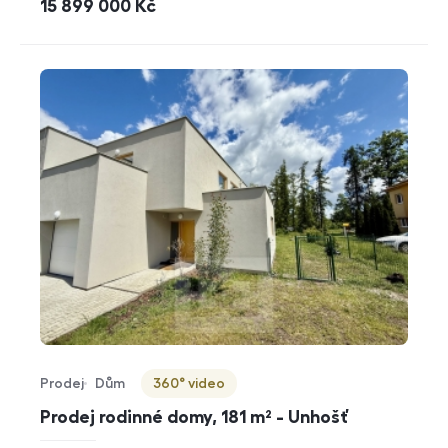
cena
15 899 000
Kč
Prodej
Dům
360° video
Typ nabídky
Typ nemovitosti
Virtuální prohlídka
Prodej rodinné domy, 181 m² - Unhošť