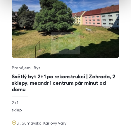
Pronájem
Byt
Typ nabídky
Typ nemovitosti
Světlý byt 2+1 po rekonstrukci | Zahrada, 2
sklepy, meandr i centrum pár minut od
domu
rozměry
2+1
dispozice
funkce
sklep
adresa
ul. Šumavská, Karlovy Vary