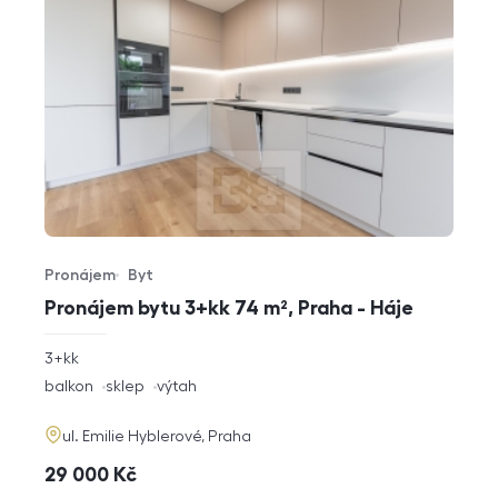
Pronájem
Byt
Typ nabídky
Typ nemovitosti
Pronájem bytu 3+kk 74 m², Praha - Háje
rozměry
3+kk
dispozice
funkce
balkon
sklep
výtah
adresa
ul. Emilie Hyblerové, Praha
cena
29 000
Kč