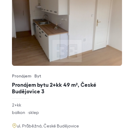
Pronájem
Byt
Typ nabídky
Typ nemovitosti
Pronájem bytu 2+kk 49 m², České
Budějovice 3
rozměry
2+kk
dispozice
funkce
balkon
sklep
adresa
ul. Průběžná, České Budějovice