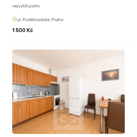
dispozice
funkce
nejvyšší patro
adresa
ul. Poděbradská, Praha
cena
1 500
Kč