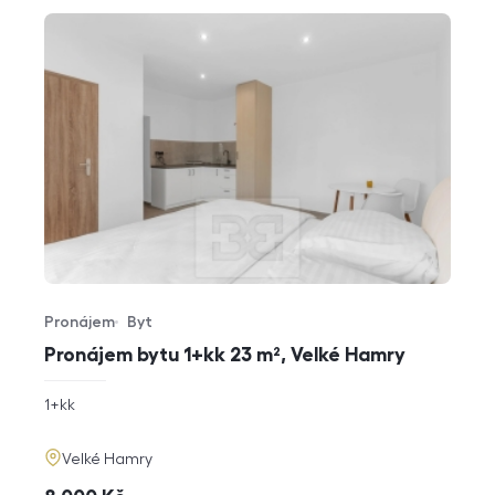
Pronájem
Byt
Typ nabídky
Typ nemovitosti
Pronájem bytu 1+kk 23 m², Velké Hamry
rozměry
1+kk
dispozice
funkce
adresa
Velké Hamry