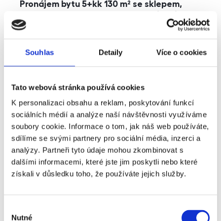
Pronájem bytu 5+kk 130 m² se sklepem,
balkonem a parkováním, Praha - Jinonice
rozměry
5+kk
dispozice
funkce
parkování
balkon
sklep
výtah
Souhlas
Detaily
Více o cookies
adresa
ul. Kohoutových, Praha
Tato webová stránka používá cookies
cena
49 000
Kč
K personalizaci obsahu a reklam, poskytování funkcí
sociálních médií a analýze naší návštěvnosti využíváme
soubory cookie. Informace o tom, jak náš web používáte,
sdílíme se svými partnery pro sociální média, inzerci a
analýzy. Partneři tyto údaje mohou zkombinovat s
dalšími informacemi, které jste jim poskytli nebo které
získali v důsledku toho, že používáte jejich služby.
Výběr
Nutné
souhlasu