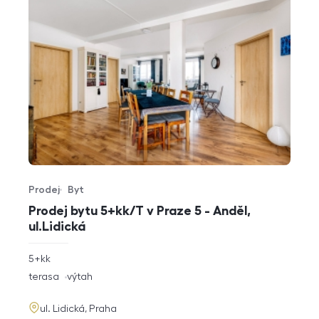
Prodej
Byt
Typ nabídky
Typ nemovitosti
Prodej bytu 5+kk/T v Praze 5 - Anděl,
ul.Lidická
rozměry
5+kk
dispozice
funkce
terasa
výtah
adresa
ul. Lidická, Praha