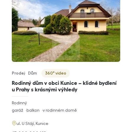
Prodej
Dům
360° video
Typ nabídky
Typ nemovitosti
Virtuální prohlídka
Rodinný dům v obci Kunice – klidné bydlení
u Prahy s krásnými výhledy
rozměry
Rodinný
dispozice
funkce
garáž
balkon
v rodinném domě
adresa
ul. U Stájí, Kunice