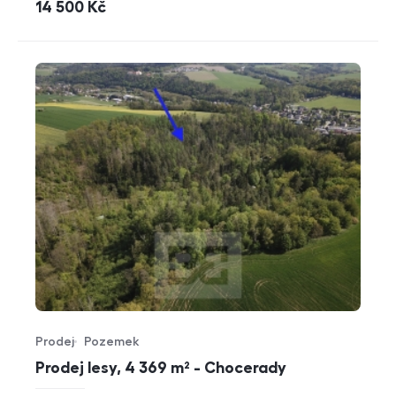
cena
14 500
Kč
Prodej
Pozemek
Typ nabídky
Typ nemovitosti
Prodej lesy, 4 369 m² - Chocerady