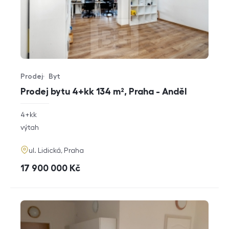
Prodej
Byt
Typ nabídky
Typ nemovitosti
Prodej bytu 4+kk 134 m², Praha - Anděl
rozměry
4+kk
dispozice
funkce
výtah
adresa
ul. Lidická, Praha
cena
17 900 000
Kč