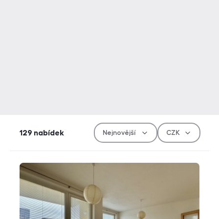
Řazen
Měn
129
nabídek