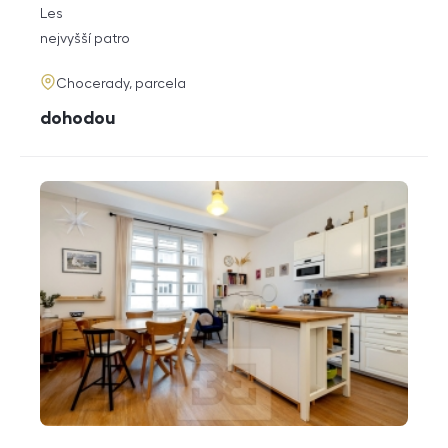
rozměry
Les
dispozice
funkce
nejvyšší patro
adresa
Chocerady, parcela
cena
dohodou