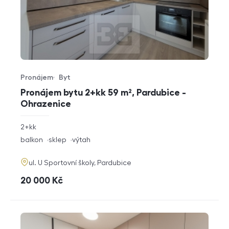
Pronájem
Byt
Typ nabídky
Typ nemovitosti
Pronájem bytu 2+kk 59 m², Pardubice -
Ohrazenice
rozměry
2+kk
dispozice
funkce
balkon
sklep
výtah
adresa
ul. U Sportovní školy, Pardubice
cena
20 000
Kč