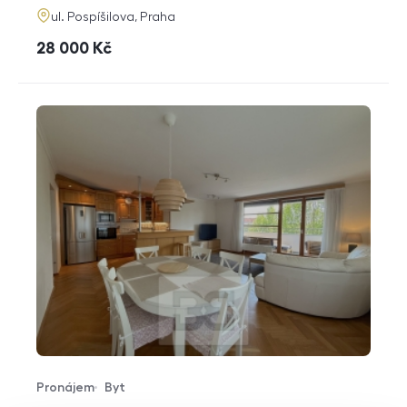
adresa
ul. Pospíšilova, Praha
cena
28 000
Kč
Pronájem
Byt
Typ nabídky
Typ nemovitosti