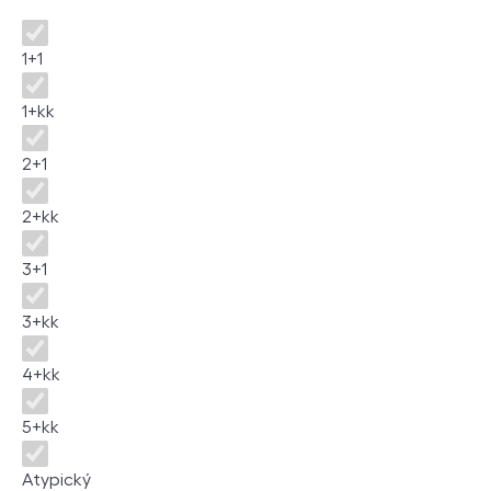
Dispozice
1+1
1+kk
2+1
2+kk
3+1
3+kk
4+kk
5+kk
Atypický