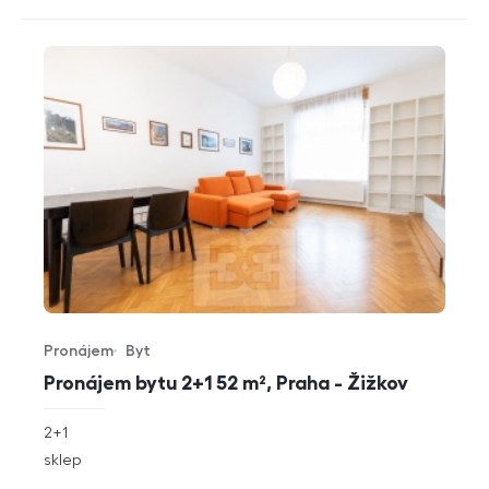
Pronájem
Byt
Typ nabídky
Typ nemovitosti
Pronájem bytu 2+1 52 m², Praha - Žižkov
rozměry
2+1
dispozice
funkce
sklep