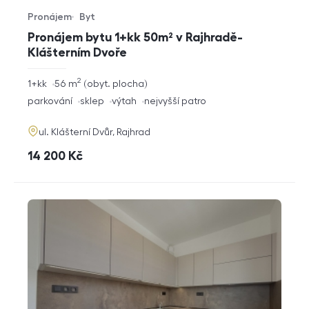
Pronájem
Byt
Typ nabídky
Typ nemovitosti
Pronájem bytu 1+kk 50m² v Rajhradě-
Klášterním Dvoře
2
rozměry
1+kk
56
m
obyt. plocha
dispozice
funkce
parkování
sklep
výtah
nejvyšší patro
adresa
ul. Klášterní Dvůr, Rajhrad
cena
14 200
Kč