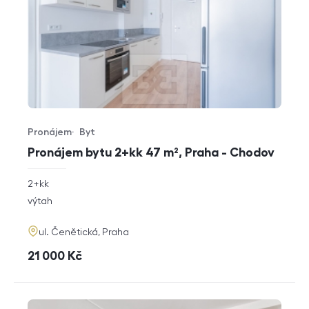
Pronájem
Byt
Typ nabídky
Typ nemovitosti
Pronájem bytu 2+kk 47 m², Praha - Chodov
rozměry
2+kk
dispozice
funkce
výtah
adresa
ul. Čenětická, Praha
cena
21 000
Kč