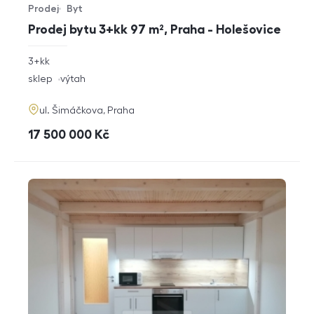
Prodej
Byt
Typ nabídky
Typ nemovitosti
Prodej bytu 3+kk 97 m², Praha - Holešovice
rozměry
3+kk
dispozice
funkce
sklep
výtah
adresa
ul. Šimáčkova, Praha
cena
17 500 000
Kč