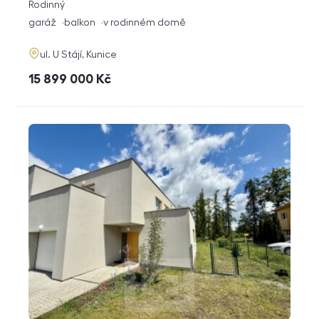
rozměry
Rodinný
dispozice
funkce
garáž
balkon
v rodinném domě
adresa
ul. U Stájí, Kunice
cena
15 899 000
Kč