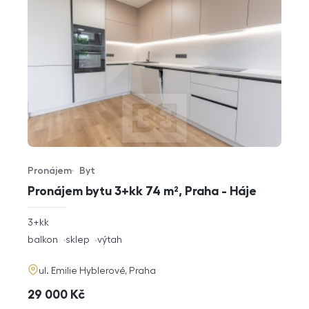
Pronájem
Byt
Typ nabídky
Typ nemovitosti
Pronájem bytu 3+kk 74 m², Praha - Háje
rozměry
3+kk
dispozice
funkce
balkon
sklep
výtah
adresa
ul. Emilie Hyblerové, Praha
cena
29 000
Kč