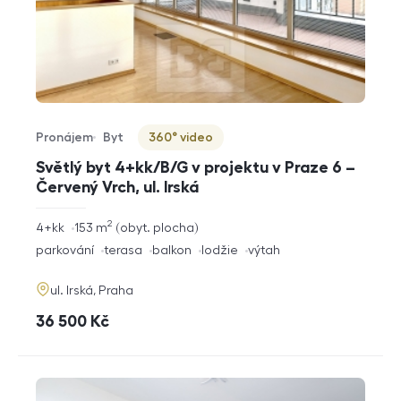
Pronájem
Byt
360° video
Typ nabídky
Typ nemovitosti
Virtuální prohlídka
Světlý byt 4+kk/B/G v projektu v Praze 6 –
Červený Vrch, ul. Irská
2
rozměry
4+kk
153
m
obyt. plocha
dispozice
funkce
parkování
terasa
balkon
lodžie
výtah
adresa
ul. Irská, Praha
cena
36 500
Kč