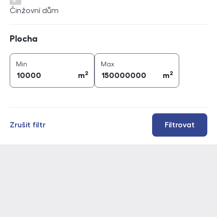
Činžovní dům
Plocha
Plocha
2
2
plocha (
m
)
plocha (
m
)
Min
Max
2
2
m
m
Zrušit filtr
Filtrovat