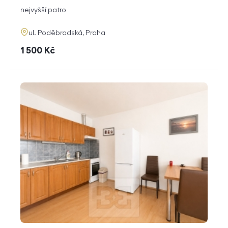
dispozice
funkce
nejvyšší patro
adresa
ul. Poděbradská, Praha
cena
1 500
Kč