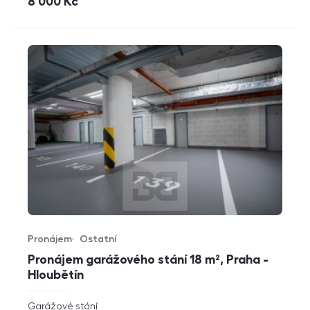
cena
8 000
Kč
Pronájem
Ostatní
Typ nabídky
Typ nemovitosti
Pronájem garážového stání 18 m², Praha -
Hloubětín
rozměry
Garážové stání