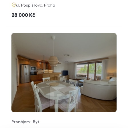
adresa
ul. Pospíšilova, Praha
cena
28 000
Kč
Pronájem
Byt
Typ nabídky
Typ nemovitosti