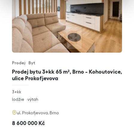
Prodej
Byt
Typ nabídky
Typ nemovitosti
Prodej bytu 3+kk 65 m², Brno - Kohoutovice,
ulice Prokofjevova
rozměry
3+kk
dispozice
funkce
lodžie
výtah
adresa
ul. Prokofjevova, Brno
cena
8 600 000
Kč