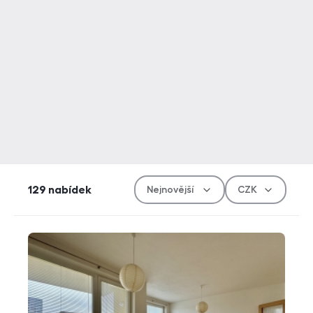
Řazen
Měn
129
nabídek