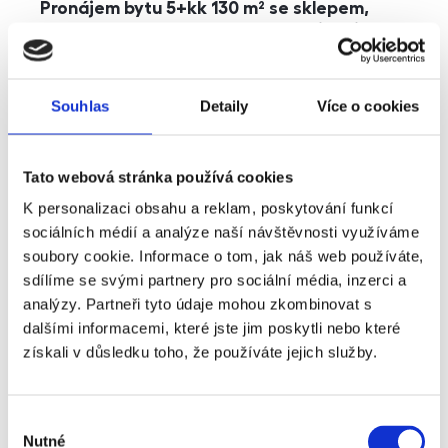
Pronájem bytu 5+kk 130 m² se sklepem,
balkonem a parkováním, Praha - Jinonice
rozměry
5+kk
dispozice
funkce
parkování
balkon
sklep
výtah
Souhlas
Detaily
Více o cookies
adresa
ul. Kohoutových, Praha
Tato webová stránka používá cookies
cena
49 000
Kč
K personalizaci obsahu a reklam, poskytování funkcí
sociálních médií a analýze naší návštěvnosti využíváme
soubory cookie. Informace o tom, jak náš web používáte,
sdílíme se svými partnery pro sociální média, inzerci a
analýzy. Partneři tyto údaje mohou zkombinovat s
dalšími informacemi, které jste jim poskytli nebo které
získali v důsledku toho, že používáte jejich služby.
Výběr
Nutné
souhlasu