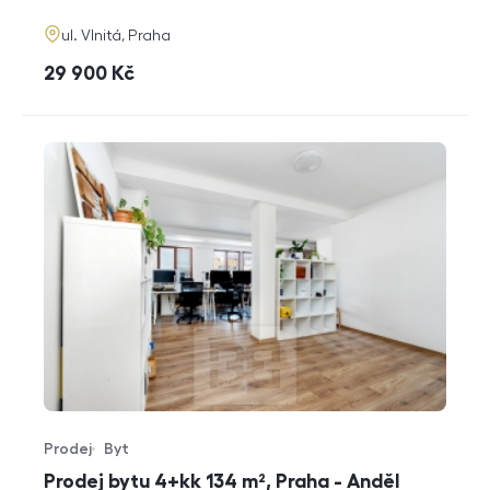
adresa
ul. Vlnitá, Praha
cena
29 900
Kč
Prodej
Byt
Typ nabídky
Typ nemovitosti
Prodej bytu 4+kk 134 m², Praha - Anděl