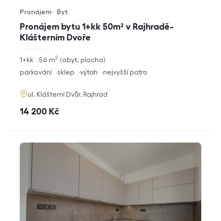
Pronájem
Byt
Typ nabídky
Typ nemovitosti
Pronájem bytu 1+kk 50m² v Rajhradě-
Klášterním Dvoře
2
rozměry
1+kk
56
m
obyt. plocha
dispozice
funkce
parkování
sklep
výtah
nejvyšší patro
adresa
ul. Klášterní Dvůr, Rajhrad
cena
14 200
Kč