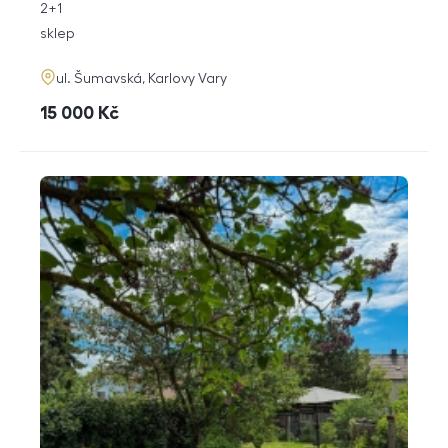
rozměry
2+1
dispozice
funkce
sklep
adresa
ul. Šumavská, Karlovy Vary
cena
15 000
Kč