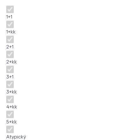
Dispozice
1+1
1+kk
2+1
2+kk
3+1
3+kk
4+kk
5+kk
Atypický