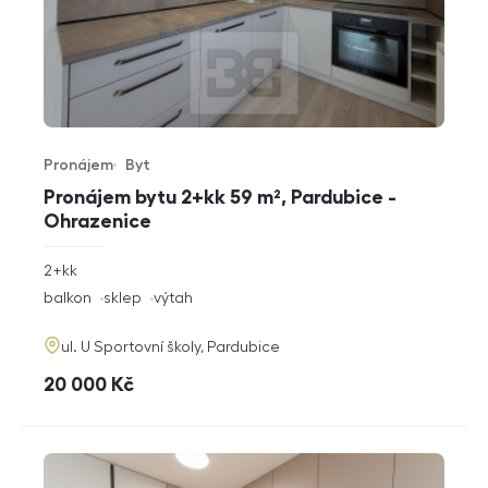
Pronájem
Byt
Typ nabídky
Typ nemovitosti
Pronájem bytu 2+kk 59 m², Pardubice -
Ohrazenice
rozměry
2+kk
dispozice
funkce
balkon
sklep
výtah
adresa
ul. U Sportovní školy, Pardubice
cena
20 000
Kč