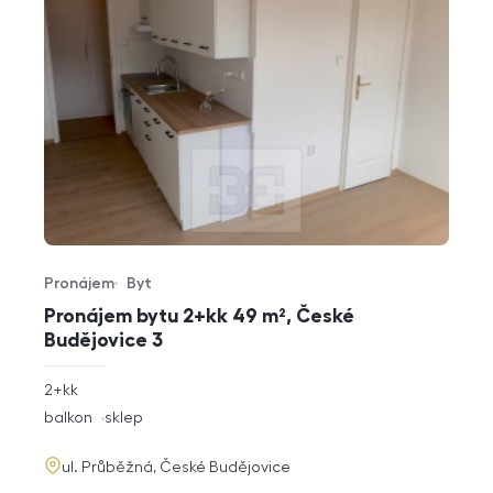
Pronájem
Byt
Typ nabídky
Typ nemovitosti
Pronájem bytu 2+kk 49 m², České
Budějovice 3
rozměry
2+kk
dispozice
funkce
balkon
sklep
adresa
ul. Průběžná, České Budějovice