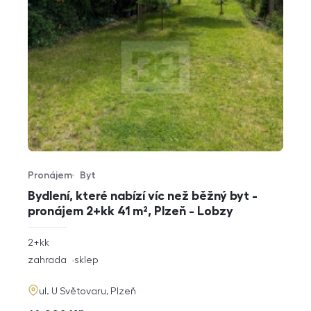
Pronájem
Byt
Typ nabídky
Typ nemovitosti
Bydlení, které nabízí víc než běžný byt -
pronájem 2+kk 41 m², Plzeň - Lobzy
rozměry
2+kk
dispozice
funkce
zahrada
sklep
adresa
ul. U Světovaru, Plzeň