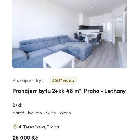
Pronájem
Byt
360° video
Typ nabídky
Typ nemovitosti
Virtuální prohlídka
Pronájem bytu 2+kk 48 m², Praha - Letňany
rozměry
2+kk
dispozice
funkce
garáž
balkon
sklep
výtah
adresa
ul. Terezínská, Praha
cena
25 000
Kč