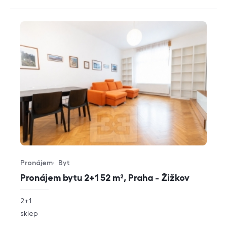
Pronájem
Byt
Typ nabídky
Typ nemovitosti
Pronájem bytu 2+1 52 m², Praha - Žižkov
rozměry
2+1
dispozice
funkce
sklep