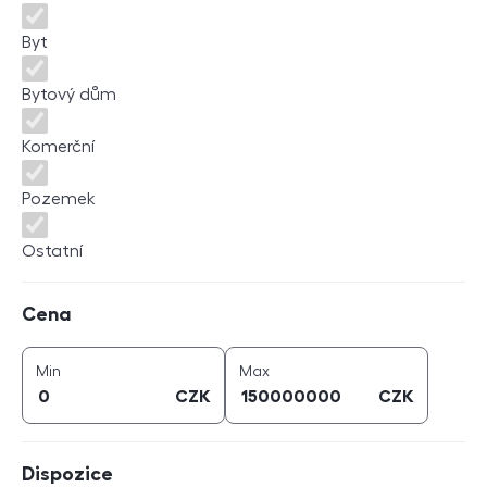
Byt
Bytový dům
Komerční
Pozemek
Ostatní
Cena
Cena
cena (
CZK
)
cena (
CZK
)
Min
Max
CZK
CZK
Dispozice