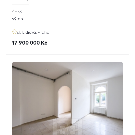
rozměry
4+kk
dispozice
funkce
výtah
adresa
ul. Lidická, Praha
cena
17 900 000
Kč