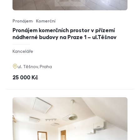
Pronájem
Komerční
Typ nabídky
Typ nemovitosti
Pronájem komerčních prostor v přízemí
nádherné budovy na Praze 1 – ul.Těšnov
rozměry
Kanceláře
dispozice
funkce
adresa
ul. Těšnov, Praha
cena
25 000
Kč