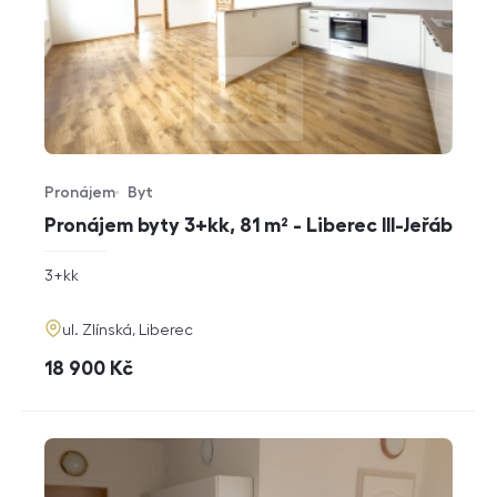
Pronájem
Byt
Typ nabídky
Typ nemovitosti
Pronájem byty 3+kk, 81 m² - Liberec III-Jeřáb
rozměry
3+kk
dispozice
funkce
adresa
ul. Zlínská, Liberec
cena
18 900
Kč