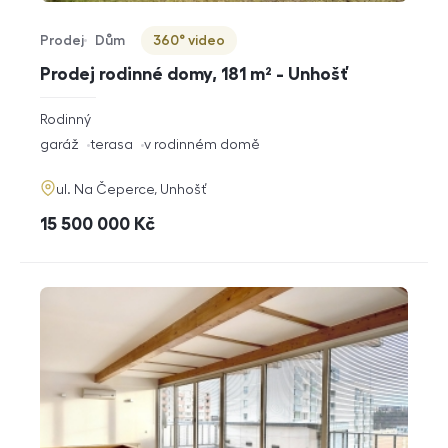
Prodej
Dům
360° video
Typ nabídky
Typ nemovitosti
Virtuální prohlídka
Prodej rodinné domy, 181 m² - Unhošť
rozměry
Rodinný
dispozice
funkce
garáž
terasa
v rodinném domě
adresa
ul. Na Čeperce, Unhošť
cena
15 500 000
Kč