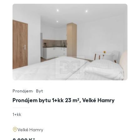
Pronájem
Byt
Typ nabídky
Typ nemovitosti
Pronájem bytu 1+kk 23 m², Velké Hamry
rozměry
1+kk
dispozice
funkce
adresa
Velké Hamry