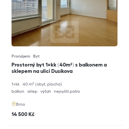
Pronájem
Byt
Typ nabídky
Typ nemovitosti
Prostorný byt 1+kk (40m²) s balkonem a
sklepem na ulici Dusíkova
2
rozměry
1+kk
40
m
obyt. plocha
dispozice
funkce
balkon
sklep
výtah
nejvyšší patro
adresa
Brno
cena
14 500
Kč