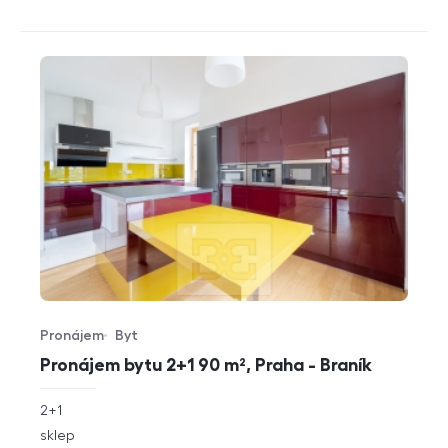
Pronájem
Byt
Typ nabídky
Typ nemovitosti
Pronájem bytu 2+1 90 m², Praha - Braník
rozměry
2+1
dispozice
funkce
sklep