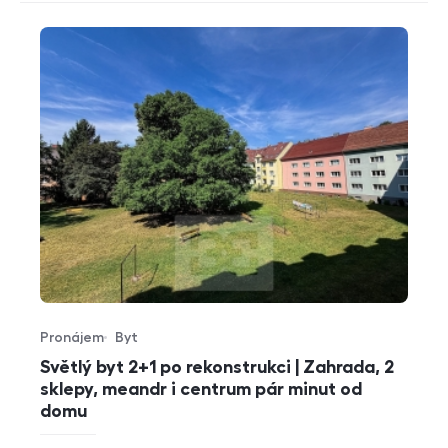
Pronájem
Byt
Typ nabídky
Typ nemovitosti
Světlý byt 2+1 po rekonstrukci | Zahrada, 2
sklepy, meandr i centrum pár minut od
domu