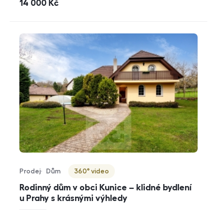
cena
14 000
Kč
Prodej
Dům
360° video
Typ nabídky
Typ nemovitosti
Virtuální prohlídka
Rodinný dům v obci Kunice – klidné bydlení
u Prahy s krásnými výhledy