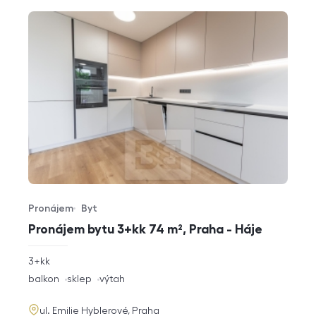
Pronájem
Byt
Typ nabídky
Typ nemovitosti
Pronájem bytu 3+kk 74 m², Praha - Háje
rozměry
3+kk
dispozice
funkce
balkon
sklep
výtah
adresa
ul. Emilie Hyblerové, Praha