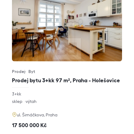
Prodej
Byt
Typ nabídky
Typ nemovitosti
Prodej bytu 3+kk 97 m², Praha - Holešovice
rozměry
3+kk
dispozice
funkce
sklep
výtah
adresa
ul. Šimáčkova, Praha
cena
17 500 000
Kč