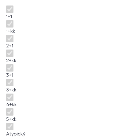
Dispozice
1+1
1+kk
2+1
2+kk
3+1
3+kk
4+kk
5+kk
Atypický