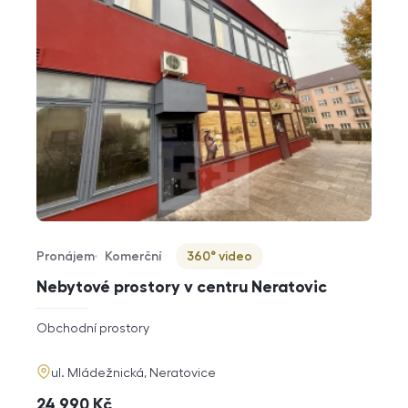
Pronájem
Komerční
360° video
Typ nabídky
Typ nemovitosti
Virtuální prohlídka
Nebytové prostory v centru Neratovic
rozměry
Obchodní prostory
dispozice
funkce
adresa
ul. Mládežnická, Neratovice
cena
24 990
Kč