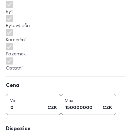
Byt
Bytový dům
Komerční
Pozemek
Ostatní
Cena
Cena
cena (
CZK
)
cena (
CZK
)
Min
Max
CZK
CZK
Dispozice