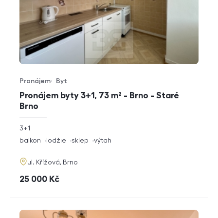
Pronájem
Byt
Typ nabídky
Typ nemovitosti
Pronájem byty 3+1, 73 m² - Brno - Staré
Brno
rozměry
3+1
dispozice
funkce
balkon
lodžie
sklep
výtah
adresa
ul. Křížová, Brno
cena
25 000
Kč