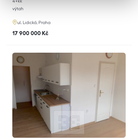
rozměry
4+kk
dispozice
funkce
výtah
adresa
ul. Lidická, Praha
cena
17 900 000
Kč