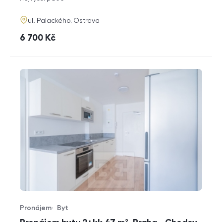
adresa
ul. Palackého, Ostrava
cena
6 700
Kč
Pronájem
Byt
Typ nabídky
Typ nemovitosti