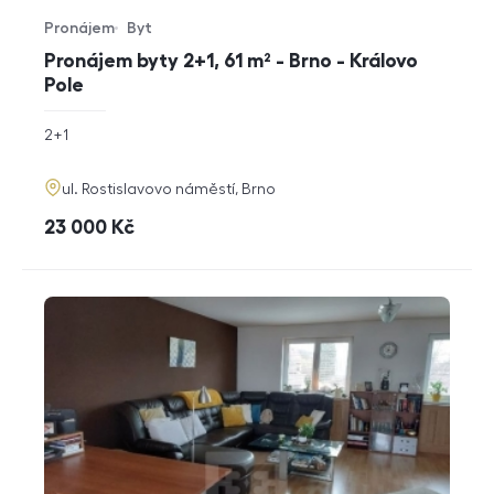
Pronájem
Byt
Typ nabídky
Typ nemovitosti
Pronájem byty 2+1, 61 m² - Brno - Královo
Pole
rozměry
2+1
dispozice
funkce
adresa
ul. Rostislavovo náměstí, Brno
cena
23 000
Kč