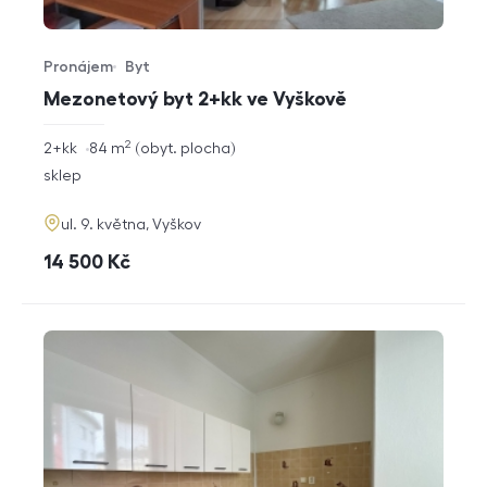
Pronájem
Byt
Typ nabídky
Typ nemovitosti
Mezonetový byt 2+kk ve Vyškově
2
rozměry
2+kk
84
m
obyt. plocha
dispozice
funkce
sklep
adresa
ul. 9. května, Vyškov
cena
14 500
Kč