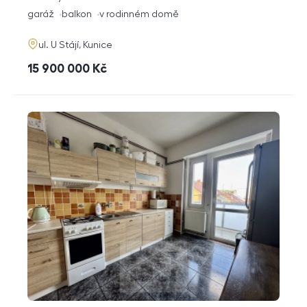
dispozice
funkce
garáž
balkon
v rodinném domě
adresa
ul. U Stájí, Kunice
cena
15 900 000
Kč