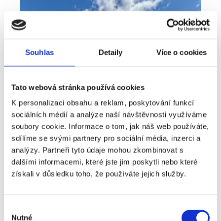
Souhlas
Detaily
Více o cookies
Tato webová stránka používá cookies
K personalizaci obsahu a reklam, poskytování funkcí
sociálních médií a analýze naší návštěvnosti využíváme
soubory cookie. Informace o tom, jak náš web používáte,
sdílíme se svými partnery pro sociální média, inzerci a
Prodej
Dům
360° video
analýzy. Partneři tyto údaje mohou zkombinovat s
Typ nabídky
Typ nemovitosti
Virtuální prohlídka
dalšími informacemi, které jste jim poskytli nebo které
Prodej rodinné domy, 181 m² - Unhošť
získali v důsledku toho, že používáte jejich služby.
rozměry
Rodinný
dispozice
funkce
garáž
terasa
v rodinném domě
Výběr
Nutné
souhlasu
adresa
ul. Na Čeperce, Unhošť