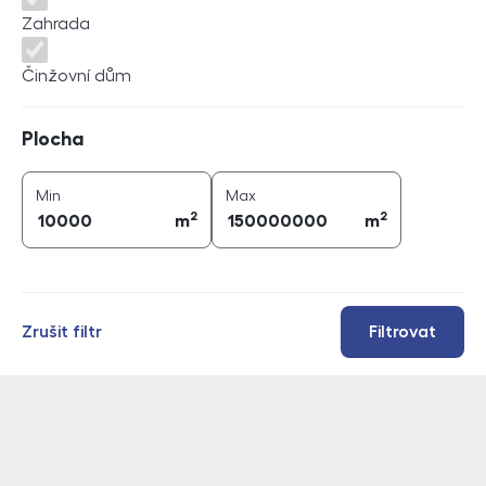
Zahrada
Činžovní dům
Plocha
Plocha
2
2
plocha (
m
)
plocha (
m
)
Min
Max
2
2
m
m
Zrušit filtr
Filtrovat