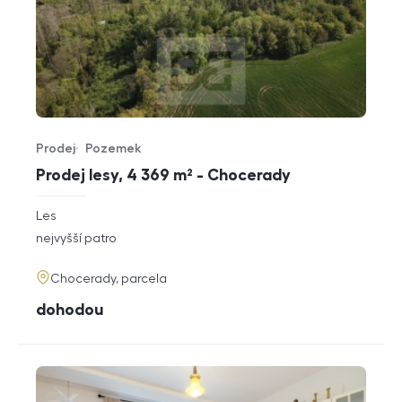
Prodej
Pozemek
Typ nabídky
Typ nemovitosti
Prodej lesy, 4 369 m² - Chocerady
rozměry
Les
dispozice
funkce
nejvyšší patro
adresa
Chocerady, parcela
cena
dohodou