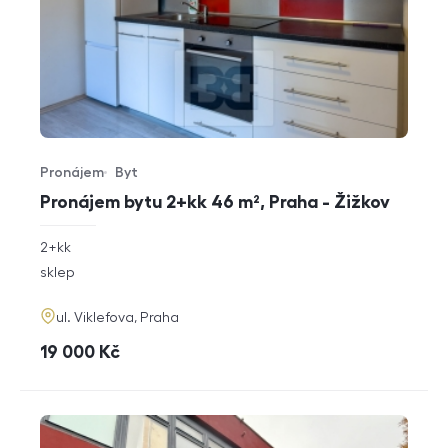
Pronájem
Byt
Typ nabídky
Typ nemovitosti
Pronájem bytu 2+kk 46 m², Praha - Žižkov
rozměry
2+kk
dispozice
funkce
sklep
adresa
ul. Viklefova, Praha
cena
19 000
Kč