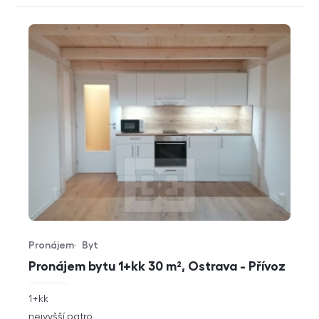
Pronájem
Byt
Typ nabídky
Typ nemovitosti
Pronájem bytu 1+kk 30 m², Ostrava - Přívoz
rozměry
1+kk
dispozice
funkce
nejvyšší patro