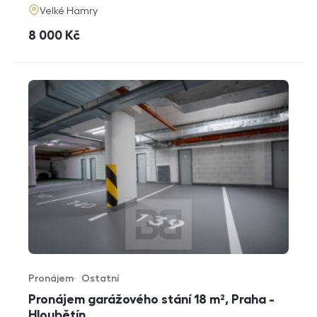
adresa
Velké Hamry
cena
8 000
Kč
Pronájem
Ostatní
Typ nabídky
Typ nemovitosti
Pronájem garážového stání 18 m², Praha -
Hloubětín