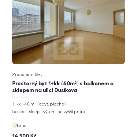
Pronájem
Byt
Typ nabídky
Typ nemovitosti
Prostorný byt 1+kk (40m²) s balkonem a
sklepem na ulici Dusíkova
2
rozměry
1+kk
40
m
obyt. plocha
dispozice
funkce
balkon
sklep
výtah
nejvyšší patro
adresa
Brno
cena
14 500
Kč