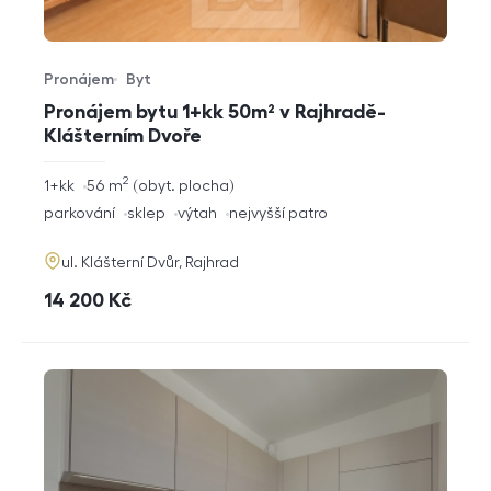
Pronájem
Byt
Typ nabídky
Typ nemovitosti
Pronájem bytu 1+kk 50m² v Rajhradě-
Klášterním Dvoře
2
rozměry
1+kk
56
m
obyt. plocha
dispozice
funkce
parkování
sklep
výtah
nejvyšší patro
adresa
ul. Klášterní Dvůr, Rajhrad
cena
14 200
Kč