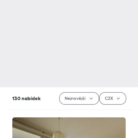
Řazen
Měn
130
nabídek