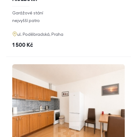
rozměry
Garážové stání
dispozice
funkce
nejvyšší patro
adresa
ul. Poděbradská, Praha
cena
1 500
Kč