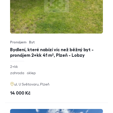
Pronájem
Byt
Typ nabídky
Typ nemovitosti
Bydlení, které nabízí víc než běžný byt -
pronájem 2+kk 41 m², Plzeň - Lobzy
rozměry
2+kk
dispozice
funkce
zahrada
sklep
adresa
ul. U Světovaru, Plzeň
cena
14 000
Kč