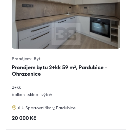
Pronájem
Byt
Typ nabídky
Typ nemovitosti
Pronájem bytu 2+kk 59 m², Pardubice -
Ohrazenice
rozměry
2+kk
dispozice
funkce
balkon
sklep
výtah
adresa
ul. U Sportovní školy, Pardubice
cena
20 000
Kč