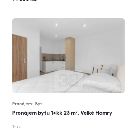
Pronájem
Byt
Typ nabídky
Typ nemovitosti
Pronájem bytu 1+kk 23 m², Velké Hamry
rozměry
1+kk
dispozice
funkce