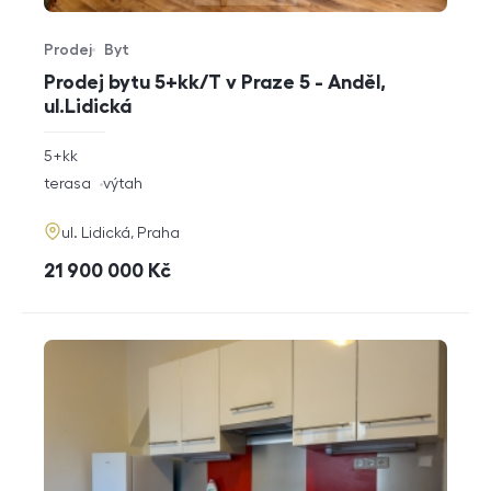
Prodej
Byt
Typ nabídky
Typ nemovitosti
Prodej bytu 5+kk/T v Praze 5 - Anděl,
ul.Lidická
rozměry
5+kk
dispozice
funkce
terasa
výtah
adresa
ul. Lidická, Praha
cena
21 900 000
Kč