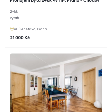
Pronájem bytu 2+kk 47 m², Praha - Chodov
rozměry
2+kk
dispozice
funkce
výtah
adresa
ul. Čenětická, Praha
cena
21 000
Kč