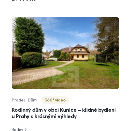
Prodej
Dům
360° video
Typ nabídky
Typ nemovitosti
Virtuální prohlídka
Rodinný dům v obci Kunice – klidné bydlení
u Prahy s krásnými výhledy
rozměry
Rodinný