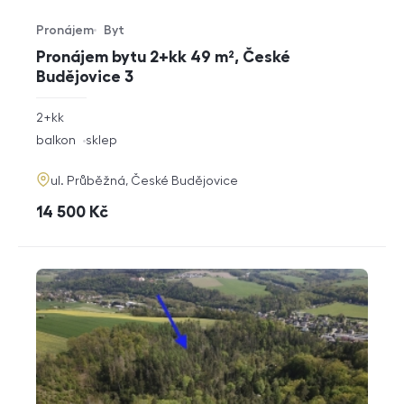
Pronájem
Byt
Typ nabídky
Typ nemovitosti
Pronájem bytu 2+kk 49 m², České
Budějovice 3
rozměry
2+kk
dispozice
funkce
balkon
sklep
adresa
ul. Průběžná, České Budějovice
cena
14 500
Kč