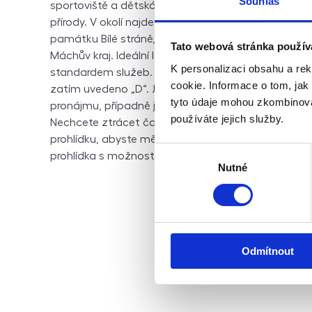
Souhlas
sportoviště a dětská hřiště. Město tvoří kombinac
přírody. V okolí najdete lužní lesy, zajímavé geologick
památku Bílé stráně, lokalitu Radouň), rozsáhlé les
Tato webová stránka použív
Máchův kraj. Ideální lokalita pro podnikání, bydlení 
K personalizaci obsahu a re
standardem služeb. PENB zatím není zpracováno, 
cookie. Informace o tom, jak
zatím uvedeno „D“. Jedná se o ideální investici za
tyto údaje mohou zkombinovat
pronájmu, případně jako váš nový klidný domov v ce
používáte jejich služby.
Nechcete ztrácet čas? V případě zájmu Vám rád poš
prohlídku, abyste měli úplnou představu o nabízen
Výběr
prohlídka s možností orientace ve videu dle vašich 
Nutné
souhlasu
Odmítnout