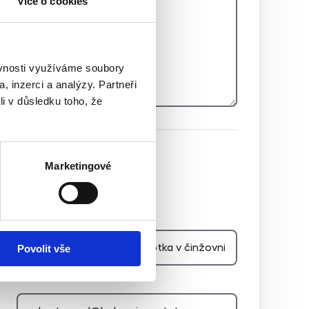
Více o cookies
ěvnosti využíváme soubory
, inzerci a analýzy. Partneři
li v důsledku toho, že
Hidden
Marketingové
Nemovitost
Povolit vše
E-mail agenta