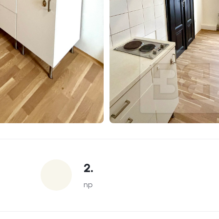
2.
np