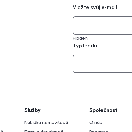
Vložte svůj e-mail
Hidden
Typ leadu
atí
Služby
Společnost
Nabídka nemovitostí
O nás
bě
Firmy a developeři
Recenze