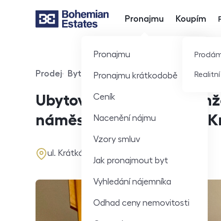
Pronajmu
Koupím
Hlavní nabídka
Pronajmu
Prodá
Prodej
Byt
360° video
Realitn
Pronajmu krátkodobě
Typ nabídky
Typ nemovitosti
Virtuální prohlídka
Ceník
Ubytovací jednotka v čin
náměstí v obci Štětí, ul. 
Nacenění nájmu
Vzory smluv
adresa
ul. Krátká, Štětí
Jak pronajmout byt
Vyhledání nájemníka
Odhad ceny nemovitosti