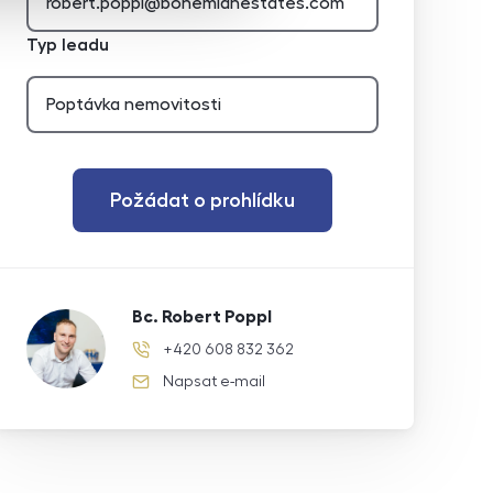
Typ leadu
Požádat o prohlídku
Bc. Robert Poppl
+420 608 832 362
telefonní číslo
Napsat e-mail
e-mail