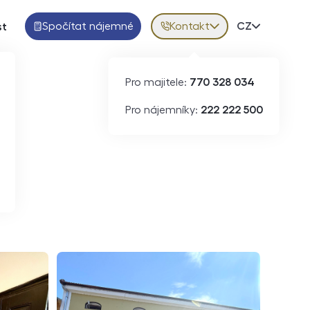
Spočítat nájemné
Kontakt
Volba jazy
CZ
st
Pro majitele:
770 328 034
ID
N09187
Pro nájemníky:
222 222 500