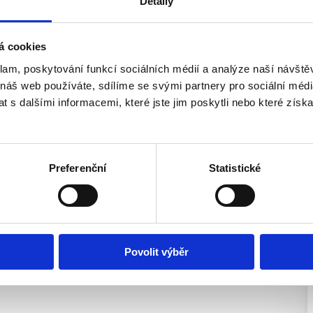
Detaily
i moderního zázemí a krásné
é lokality (např. Přírodní
y i CHKO Kokořínsko –
á cookies
i rekreaci s vysokým
klam, poskytování funkcí sociálních médií a analýze naší návšt
vzhledem k nízké spotřebě
 náš web používáte, sdílíme se svými partnery pro sociální média
 účelem následného
 s dalšími informacemi, které jste jim poskytli nebo které získa
ntrální části města.
lu odkaz na virtuální
é nemovitosti (360°
představ).
Preferenční
Statistické
Povolit výběr