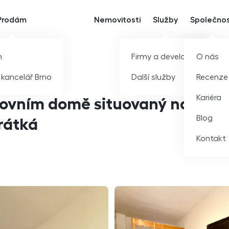
Prodám
Nemovitosti
Služby
Společno
m
Firmy a developeři
O nás
í kancelář Brno
Další služby
Recenze
Kariéra
žovním domě situovaný na
Blog
Krátká
Kontakt