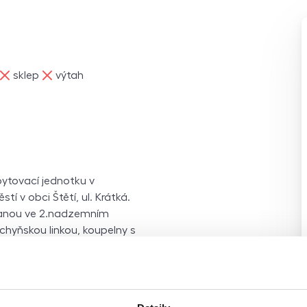
ne
ne
sklep
výtah
ytovací jednotku v
 v obci Štětí, ul. Krátká.
ovanou ve 2.nadzemním
chyňskou linkou, koupelny s
ra. Vytápění je zajištěno
a. Obec Štětí má velmi
otní zařízení, školy
ulturní centrum,