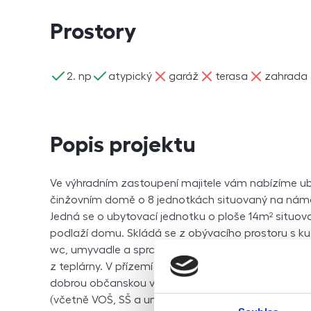
Prostory
ano
ano
ne
ne
ne
2. np
atypický
garáž
terasa
zahrada
Popis projektu
Ve výhradním zastoupení majitele vám nabízíme ub
činžovním domě o 8 jednotkách situovaný na náměstí
Jedná se o ubytovací jednotku o ploše 14m² situ
podlaží domu. Skládá se z obývacího prostoru s ku
wc, umyvadle a sprchovým koutem a ze spacího pat
z teplárny. V přízemí domu jsou potraviny a pekárn
dobrou občanskou vybavenost — státní úřady, zdrav
(včetně VOŠ, SŠ a umělecké školy), knihovnu, kino, k