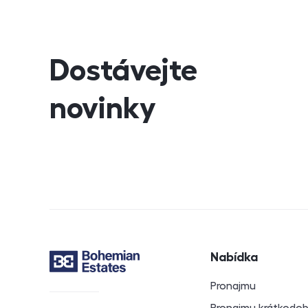
Dostávejte
novinky
Navigace v záp
Nabídka
Kontakt
Pronajmu
Pronajmu krátkodo