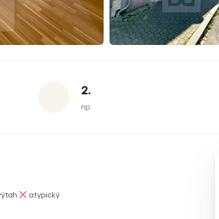
2.
np
ne
výtah
atypický