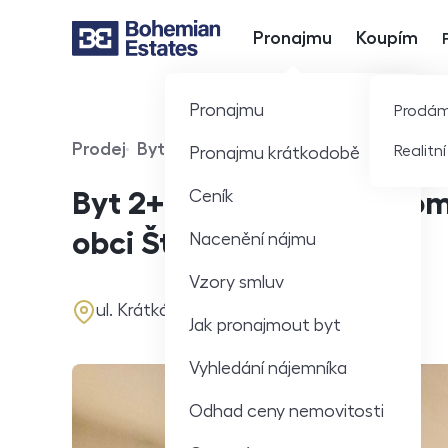
Pronajmu
Koupím
Hlavní nabídka
Pronajmu
Prodá
Prodej
Byt
360° video
Realitn
Pronajmu krátkodobě
Typ nabídky
Typ nemovitosti
Virtuální prohlídka
Ceník
Byt 2+kk v činžovním dom
obci Štětí, ul. Krátká
Nacenění nájmu
Vzory smluv
adresa
ul. Krátká, Štětí
Jak pronajmout byt
Vyhledání nájemníka
Odhad ceny nemovitosti