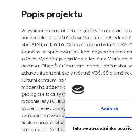
Popis projektu
Ve výhradním zastoupení majitele vám nabízíme b
nadzemním podlaží činžovního domu o 8 jednotká
obci Štětí, ul. Krátká. Celková plocha bytu činí 52m²
koupelny se sprchovým koutem, obývacího prostoru
ložnice. Vytápění je zajištěno z teplárny. V přízemí
pekárna. Obec Štětí má velmi dobrou občanskou v
zdravotní zařízení, školy (včetně VOŠ, SŠ a umělecké
kulturní centrum, sportoviště a dětská hřiště. Měst
moderního zázemí a krásné přírody. V okolí najdete 
geologické lokality (např. Přírodní památku Bílé strá
rozsáhlé lesy i CHKO Kokořínsko – Máchův kraj. Ideáln
bydlení i rekreaci s vysokým standardem služeb. P
Souhlas
vzhledem k nízké spotřebě zatím uvedeno „D“. Jedná
účelem následného pronájmu, případně jako váš no
Tato webová stránka použív
části města. Nechcete ztrácet čas? V případě zá