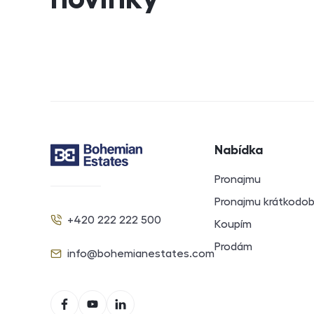
Navigace v záp
Nabídka
Kontakt
Pronajmu
Pronajmu krátkodo
+420 222 222 500
Koupím
Telefon
Prodám
info@bohemianestates.com
E-mail
Sociální sítě
Facebook
YouTube
LinkedIn