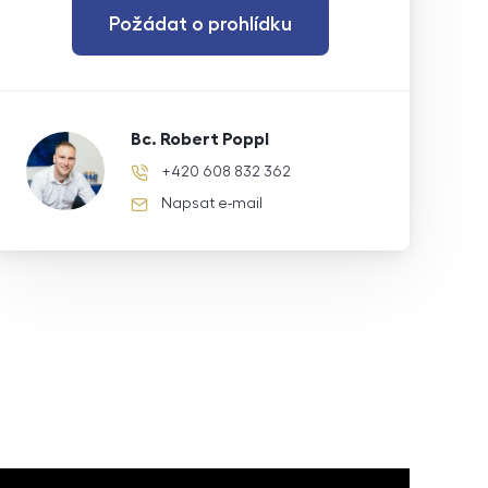
Požádat o prohlídku
Bc. Robert Poppl
+420 608 832 362
telefonní číslo
Napsat e-mail
e-mail