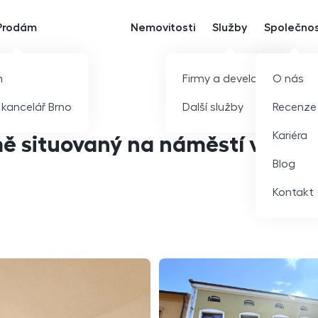
Prodám
Nemovitosti
Služby
Společno
m
Firmy a developeři
O nás
í kancelář Brno
Další služby
Recenze
Kariéra
ě situovaný na náměstí v
Blog
Kontakt