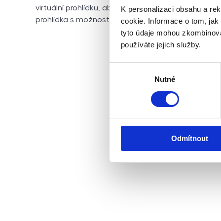
virtuální prohlídku, abyste měli úplnou představu o
K personalizaci obsahu a re
prohlídka s možností orientace ve videu dle vašich 
cookie. Informace o tom, jak
tyto údaje mohou zkombinovat
používáte jejich služby.
Výběr
Nutné
souhlasu
Odmítnout