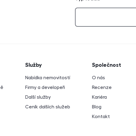
atí
Služby
Společnost
Nabídka nemovitostí
O nás
bě
Firmy a developeři
Recenze
Další služby
Kariéra
Ceník dalších služeb
Blog
Kontakt