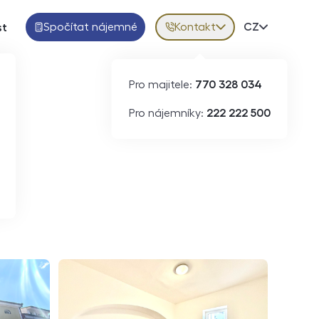
Spočítat nájemné
Kontakt
Volba jazy
CZ
st
Pro majitele:
770 328 034
ID
N09186
Pro nájemníky:
222 222 500