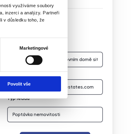
ěvnosti využíváme soubory
, inzerci a analýzy. Partneři
li v důsledku toho, že
Hidden
Nemovitost
Marketingové
E-mail agenta
Povolit vše
Typ leadu