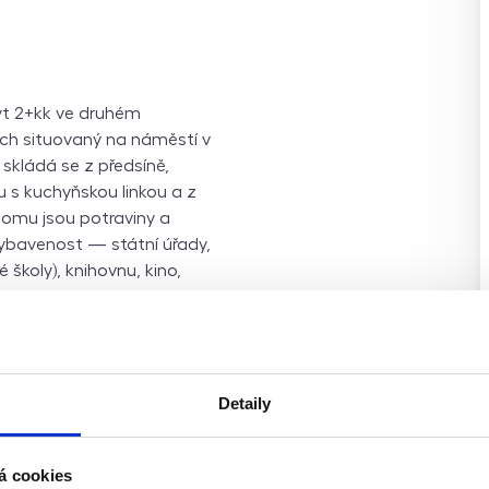
yt 2+kk ve druhém
ch situovaný na náměstí v
 skládá se z předsíně,
 s kuchyňskou linkou a z
 domu jsou potraviny a
ybavenost — státní úřady,
 školy), knihovnu, kino,
o tvoří kombinaci
lužní lesy, zajímavé
ně, lokalitu Radouň),
í lokalita pro podnikání,
ENB zatím není zpracováno,
Detaily
 se o ideální investici za
vý klidný domov v centrální
á cookies
jmu Vám rád pošlu odkaz na