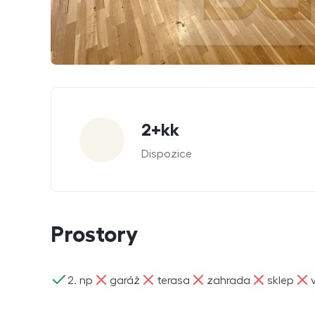
Parametry
2+kk
Dispozice
Prostory
ano
ne
ne
ne
ne
ne
2. np
garáž
terasa
zahrada
sklep