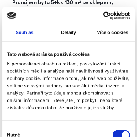
Pronájem bytu 5+kk 130 m² se sklepem,
balkonem a parkováním, Praha - Jinonice
rozměry
5+kk
dispozice
funkce
parkování
balkon
sklep
výtah
Souhlas
Detaily
Více o cookies
adresa
ul. Kohoutových, Praha
Tato webová stránka používá cookies
cena
49 000
Kč
K personalizaci obsahu a reklam, poskytování funkcí
sociálních médií a analýze naší návštěvnosti využíváme
soubory cookie. Informace o tom, jak náš web používáte,
sdílíme se svými partnery pro sociální média, inzerci a
analýzy. Partneři tyto údaje mohou zkombinovat s
dalšími informacemi, které jste jim poskytli nebo které
získali v důsledku toho, že používáte jejich služby.
Výběr
Nutné
souhlasu