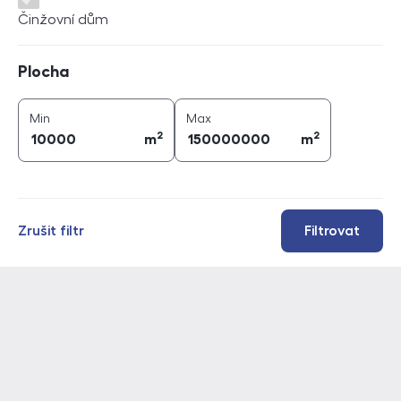
Činžovní dům
Plocha
Plocha
2
2
plocha (
m
)
plocha (
m
)
Min
Max
2
2
m
m
Zrušit filtr
Filtrovat