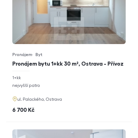
Pronájem
Byt
Typ nabídky
Typ nemovitosti
Pronájem bytu 1+kk 30 m², Ostrava - Přívoz
rozměry
1+kk
dispozice
funkce
nejvyšší patro
adresa
ul. Palackého, Ostrava
cena
6 700
Kč