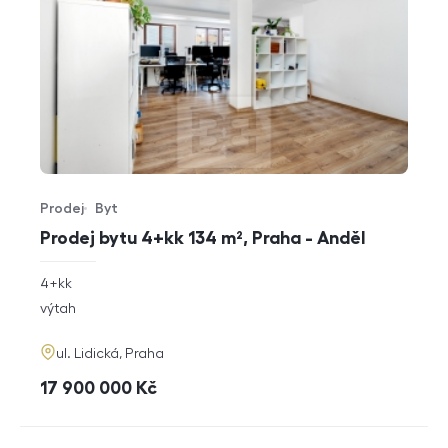
Prodej
Byt
Typ nabídky
Typ nemovitosti
Prodej bytu 4+kk 134 m², Praha - Anděl
rozměry
4+kk
dispozice
funkce
výtah
adresa
ul. Lidická, Praha
cena
17 900 000
Kč