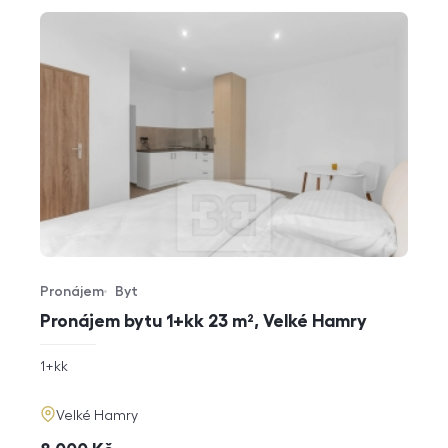
Pronájem
Byt
Typ nabídky
Typ nemovitosti
Pronájem bytu 1+kk 23 m², Velké Hamry
rozměry
1+kk
dispozice
funkce
adresa
Velké Hamry