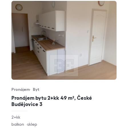
Pronájem
Byt
Typ nabídky
Typ nemovitosti
Pronájem bytu 2+kk 49 m², České
Budějovice 3
rozměry
2+kk
dispozice
funkce
balkon
sklep