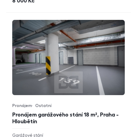
cena
8 000
Kč
Pronájem
Ostatní
Typ nabídky
Typ nemovitosti
Pronájem garážového stání 18 m², Praha -
Hloubětín
rozměry
Garážové stání