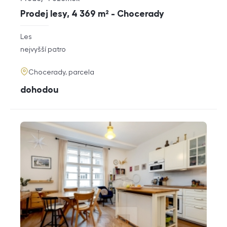
Typ nabídky
Typ nemovitosti
Prodej lesy, 4 369 m² - Chocerady
rozměry
Les
dispozice
funkce
nejvyšší patro
adresa
Chocerady, parcela
cena
dohodou