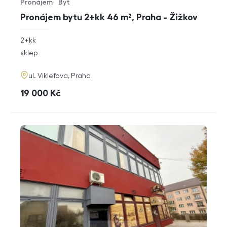
Pronájem
Byt
Typ nabídky
Typ nemovitosti
Pronájem bytu 2+kk 46 m², Praha - Žižkov
rozměry
2+kk
dispozice
funkce
sklep
adresa
ul. Viklefova, Praha
cena
19 000
Kč