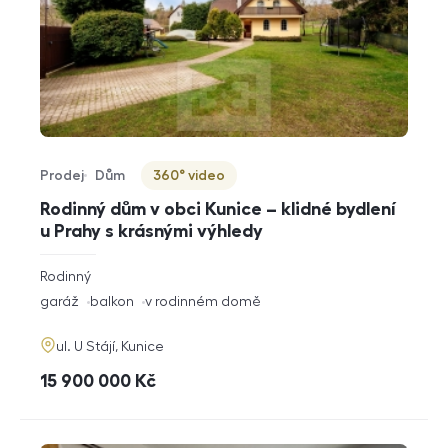
Prodej
Dům
360° video
Typ nabídky
Typ nemovitosti
Virtuální prohlídka
Rodinný dům v obci Kunice – klidné bydlení
u Prahy s krásnými výhledy
rozměry
Rodinný
dispozice
funkce
garáž
balkon
v rodinném domě
adresa
ul. U Stájí, Kunice
cena
15 900 000
Kč