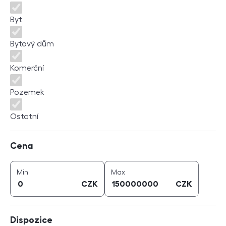
Byt
Bytový dům
Komerční
Pozemek
Ostatní
Cena
Cena
cena (
CZK
)
cena (
CZK
)
Min
Max
CZK
CZK
Dispozice