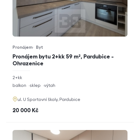
Pronájem
Byt
Typ nabídky
Typ nemovitosti
Pronájem bytu 2+kk 59 m², Pardubice -
Ohrazenice
rozměry
2+kk
dispozice
funkce
balkon
sklep
výtah
adresa
ul. U Sportovní školy, Pardubice
cena
20 000
Kč