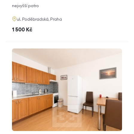
dispozice
funkce
nejvyšší patro
adresa
ul. Poděbradská, Praha
cena
1 500
Kč