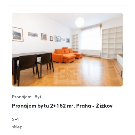
Pronájem
Byt
Typ nabídky
Typ nemovitosti
Pronájem bytu 2+1 52 m², Praha - Žižkov
rozměry
2+1
dispozice
funkce
sklep