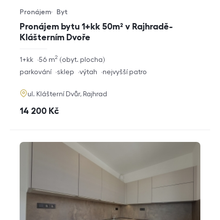
Pronájem
Byt
Typ nabídky
Typ nemovitosti
Pronájem bytu 1+kk 50m² v Rajhradě-
Klášterním Dvoře
2
rozměry
1+kk
56
m
obyt. plocha
dispozice
funkce
parkování
sklep
výtah
nejvyšší patro
adresa
ul. Klášterní Dvůr, Rajhrad
cena
14 200
Kč