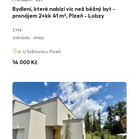
Typ nabídky
Typ nemovitosti
Bydlení, které nabízí víc než běžný byt -
pronájem 2+kk 41 m², Plzeň - Lobzy
rozměry
2+kk
dispozice
funkce
zahrada
sklep
adresa
ul. U Světovaru, Plzeň
cena
14 000
Kč