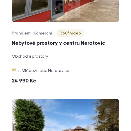
Pronájem
Komerční
360° video
Typ nabídky
Typ nemovitosti
Virtuální prohlídka
Nebytové prostory v centru Neratovic
rozměry
Obchodní prostory
dispozice
funkce
adresa
ul. Mládežnická, Neratovice
cena
24 990
Kč