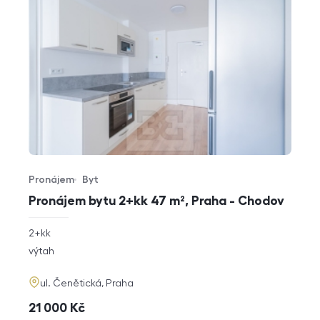
Pronájem
Byt
Typ nabídky
Typ nemovitosti
Pronájem bytu 2+kk 47 m², Praha - Chodov
rozměry
2+kk
dispozice
funkce
výtah
adresa
ul. Čenětická, Praha
cena
21 000
Kč