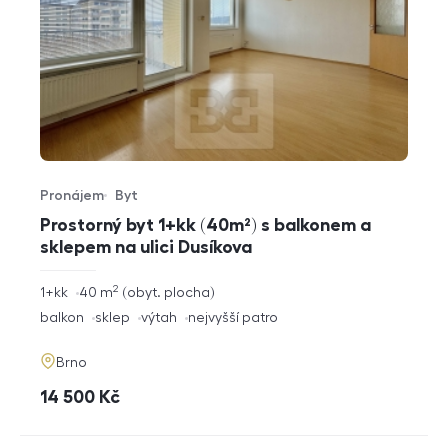
Pronájem
Byt
Typ nabídky
Typ nemovitosti
Prostorný byt 1+kk (40m²) s balkonem a
sklepem na ulici Dusíkova
2
rozměry
1+kk
40
m
obyt. plocha
dispozice
funkce
balkon
sklep
výtah
nejvyšší patro
adresa
Brno
cena
14 500
Kč