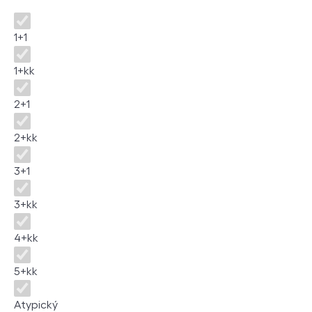
Dispozice
1+1
1+kk
2+1
2+kk
3+1
3+kk
4+kk
5+kk
Atypický