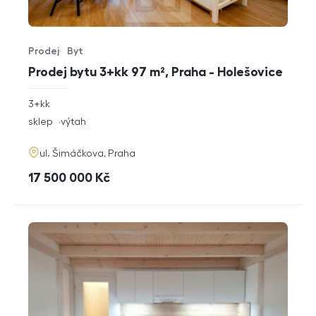
Prodej
Byt
Typ nabídky
Typ nemovitosti
Prodej bytu 3+kk 97 m², Praha - Holešovice
rozměry
3+kk
dispozice
funkce
sklep
výtah
adresa
ul. Šimáčkova, Praha
cena
17 500 000
Kč