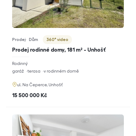
Prodej
Dům
360° video
Typ nabídky
Typ nemovitosti
Virtuální prohlídka
Prodej rodinné domy, 181 m² - Unhošť
rozměry
Rodinný
dispozice
funkce
garáž
terasa
v rodinném domě
adresa
ul. Na Čeperce, Unhošť
cena
15 500 000
Kč