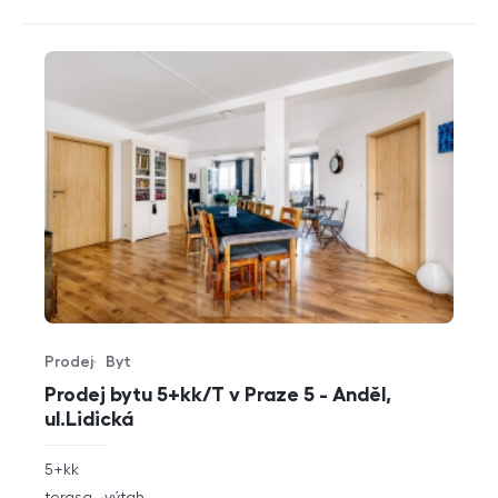
Prodej
Byt
Typ nabídky
Typ nemovitosti
Prodej bytu 5+kk/T v Praze 5 - Anděl,
ul.Lidická
rozměry
5+kk
dispozice
funkce