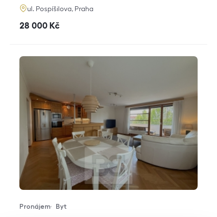
adresa
ul. Pospíšilova, Praha
cena
28 000
Kč
Pronájem
Byt
Typ nabídky
Typ nemovitosti