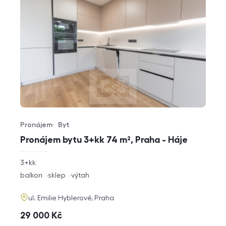
Pronájem
Byt
Typ nabídky
Typ nemovitosti
Pronájem bytu 3+kk 74 m², Praha - Háje
rozměry
3+kk
dispozice
funkce
balkon
sklep
výtah
adresa
ul. Emilie Hyblerové, Praha
cena
29 000
Kč