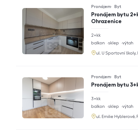
Pronájem
Byt
Typ nabídky
Typ nemovitosti
Pronájem bytu 2+k
Ohrazenice
rozměry
2+kk
dispozice
funkce
balkon
sklep
výtah
adresa
ul. U Sportovní školy
Pronájem
Byt
Typ nabídky
Typ nemovitosti
Pronájem bytu 3+k
rozměry
3+kk
dispozice
funkce
balkon
sklep
výtah
adresa
ul. Emilie Hyblerové,