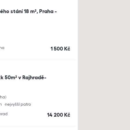
ho stání 18 m², Praha -
aha
cena
1 500
Kč
k 50m² v Rajhradě-
cha
h
nejvyšší patro
jhrad
cena
14 200
Kč