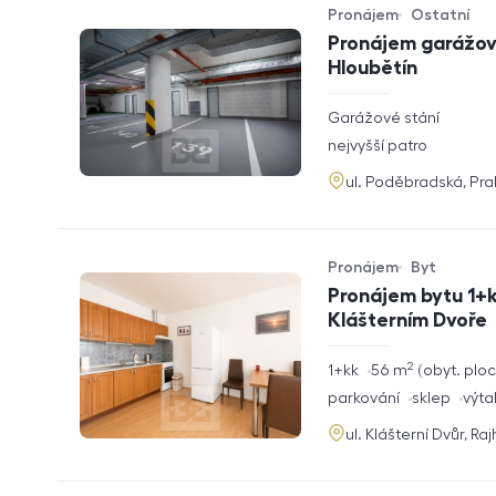
Pronájem
Ostatní
Typ nabídky
Typ nemovitosti
Pronájem garážové
Hloubětín
rozměry
Garážové stání
dispozice
funkce
nejvyšší patro
adresa
ul. Poděbradská, Pr
Pronájem
Byt
Typ nabídky
Typ nemovitosti
Pronájem bytu 1+k
Klášterním Dvoře
2
rozměry
1+kk
56
m
obyt. plo
dispozice
funkce
parkování
sklep
výta
adresa
ul. Klášterní Dvůr, Ra