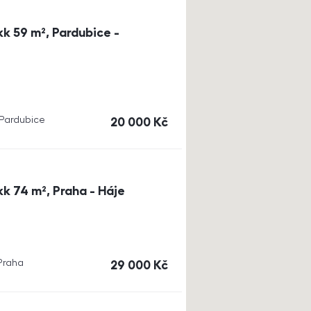
k 59 m², Pardubice -
, Pardubice
cena
20 000
Kč
k 74 m², Praha - Háje
 Praha
cena
29 000
Kč