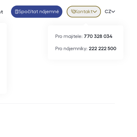
Spočítat nájemné
Kontakt
Volba jazy
CZ
st
Pro majitele:
770 328 034
Pro nájemníky:
222 222 500
Krátkodobý pronájem