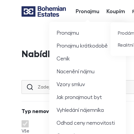
Pronajmu
Koupím
Hlavní nabídka
Pronajmu
Prodá
Realitn
Pronajmu krátkodobě
Nabídka nemovitostí
Ceník
Nacenění nájmu
Vzory smluv
Lokalita nebo ulice
Jak pronajmout byt
Vyhledání nájemníka
Typ nemovitosti
Odhad ceny nemovitosti
Typ nemovitosti
Vše