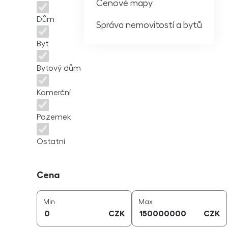
Cenové mapy
Dům
Správa nemovitostí a bytů
Byt
Bytový dům
Komerční
Pozemek
Ostatní
Cena
Cena
cena (
CZK
)
cena (
CZK
)
Min
Max
CZK
CZK