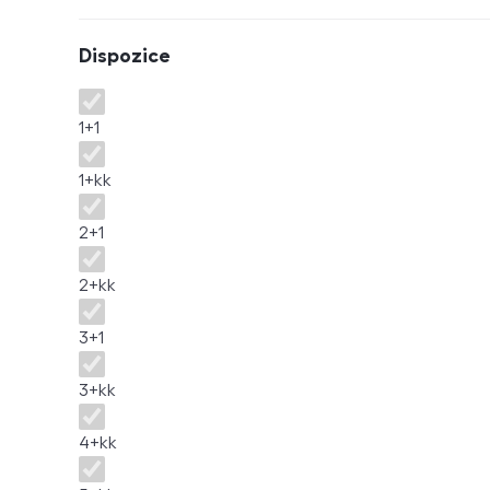
Dispozice
Dispozice
1+1
1+kk
2+1
2+kk
3+1
3+kk
4+kk