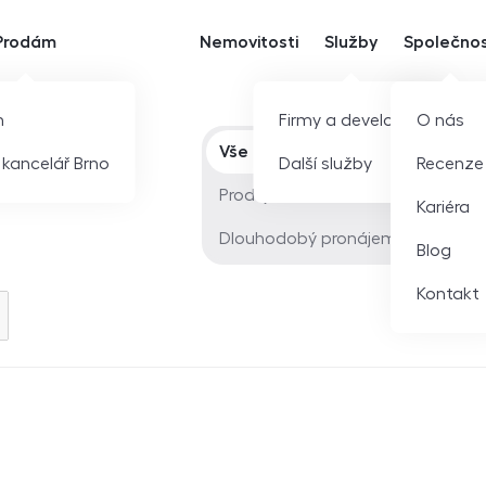
Prodám
Nemovitosti
Služby
Společno
m
Firmy a developeři
O nás
Typ nabídky
Vše
í kancelář Brno
Další služby
Recenze
Prodej
Kariéra
Dlouhodobý pronájem
Blog
Kontakt