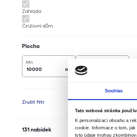
Zahrada
Činžovní dům
Plocha
Plocha
2
2
plocha (
m
)
plocha (
m
)
Min
Max
2
2
m
m
Souhlas
Zrušit filtr
Tato webová stránka použív
K personalizaci obsahu a re
cookie. Informace o tom, jak
131
nabídek
tyto údaje mohou zkombinovat