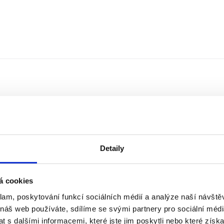
Detaily
á cookies
klam, poskytování funkcí sociálních médií a analýze naší návšt
Řazení
Měna
 náš web používáte, sdílíme se svými partnery pro sociální média
 s dalšími informacemi, které jste jim poskytli nebo které získa