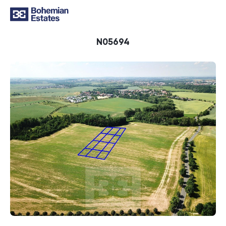
ID
N05694