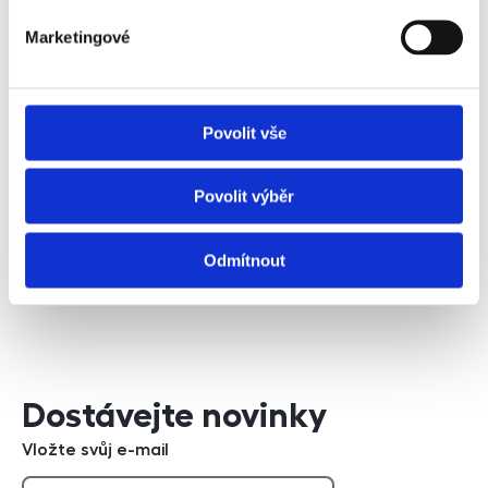
Marketingové
Požádat o prohlídku
Povolit vše
Povolit výběr
Bc. Robert Poppl
Odmítnout
+420 608 832 362
telefonní číslo
Napsat e-mail
e-mail
Dostávejte novinky
Vložte svůj e-mail