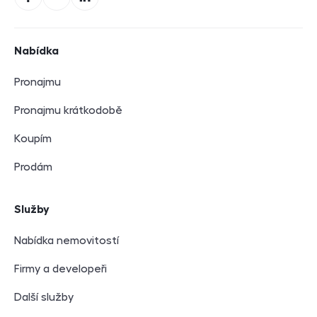
Facebook
YouTube
LinkedIn
Navigace v zápatí
Nabídka
Pronajmu
Pronajmu krátkodobě
Koupím
Prodám
Služby
Nabídka nemovitostí
Firmy a developeři
Další služby