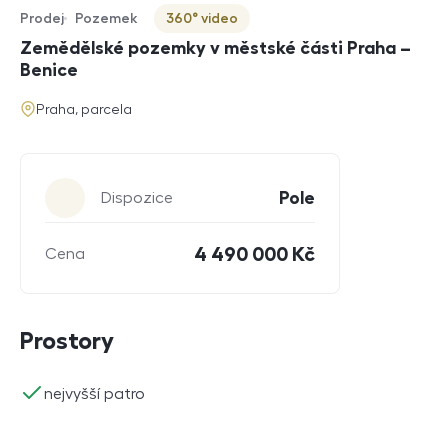
Prodej
Pozemek
360° video
Typ nabídky
Typ nemovitosti
Virtuální prohlídka
Zemědělské pozemky v městské části Praha –
Benice
adresa
Praha, parcela
Parametry
Pole
Dispozice
4 490 000 Kč
Cena
Prostory
ano
nejvyšší patro