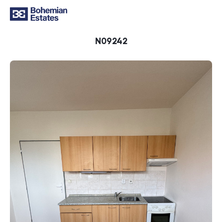
ID
N09242