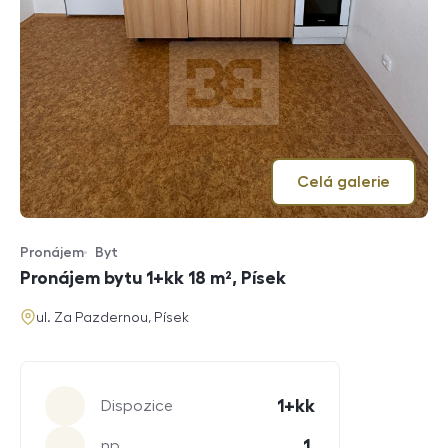
Celá galerie
Pronájem
Byt
Typ nabídky
Typ nemovitosti
Pronájem bytu 1+kk 18 m², Písek
adresa
ul. Za Pazdernou, Písek
Parametry
1+kk
Dispozice
1.
np