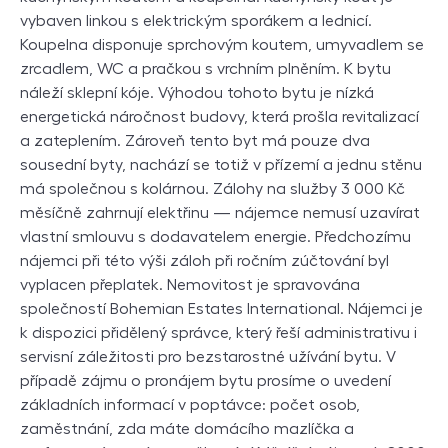
vybaven linkou s elektrickým sporákem a lednicí.
Koupelna disponuje sprchovým koutem, umyvadlem se
zrcadlem, WC a pračkou s vrchním plněním. K bytu
náleží sklepní kóje. Výhodou tohoto bytu je nízká
energetická náročnost budovy, která prošla revitalizací
a zateplením. Zároveň tento byt má pouze dva
sousední byty, nachází se totiž v přízemí a jednu stěnu
má společnou s kolárnou. Zálohy na služby 3 000 Kč
měsíčně zahrnují elektřinu — nájemce nemusí uzavírat
vlastní smlouvu s dodavatelem energie. Předchozímu
nájemci při této výši záloh při ročním zúčtování byl
vyplacen přeplatek. Nemovitost je spravována
společností Bohemian Estates International. Nájemci je
k dispozici přidělený správce, který řeší administrativu i
servisní záležitosti pro bezstarostné užívání bytu. V
případě zájmu o pronájem bytu prosíme o uvedení
základních informací v poptávce: počet osob,
zaměstnání, zda máte domácího mazlíčka a