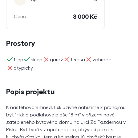
8 000 Kč
Cena
Prostory
ano
ano
ne
ne
ne
1. np
sklep
garáž
terasa
zahrada
ne
atypický
Popis projektu
K nastěhování ihned. Exkluzivně nabízíme k pronájmu
byt 1+kk o podlahové ploše 18 m² v přízemí nově
zatepleného bytového domu na ulici Za Pazdernou v
Písku. Byt tvoří vstupní chodba, obývací pokoj s
kuchyňským koutem a koupelna. Kuchyňský kout je