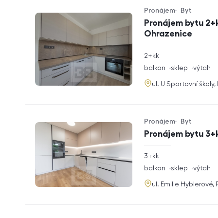
Pronájem
Byt
Typ nabídky
Typ nemovitosti
Pronájem bytu 2+k
Ohrazenice
rozměry
2+kk
dispozice
funkce
balkon
sklep
výtah
adresa
ul. U Sportovní školy
Pronájem
Byt
Typ nabídky
Typ nemovitosti
Pronájem bytu 3+k
rozměry
3+kk
dispozice
funkce
balkon
sklep
výtah
adresa
ul. Emilie Hyblerové,