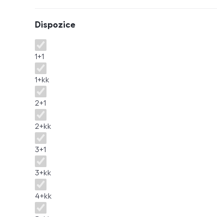
Dispozice
Dispozice
1+1
1+kk
2+1
2+kk
3+1
3+kk
4+kk