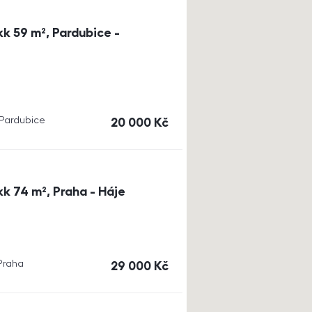
k 59 m², Pardubice -
, Pardubice
cena
20 000
Kč
k 74 m², Praha - Háje
 Praha
cena
29 000
Kč