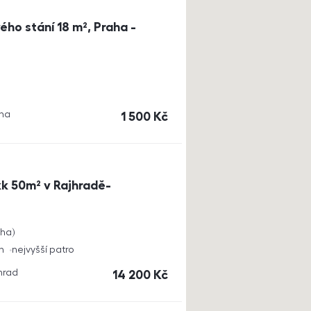
ho stání 18 m², Praha -
aha
cena
1 500
Kč
k 50m² v Rajhradě-
cha
h
nejvyšší patro
jhrad
cena
14 200
Kč