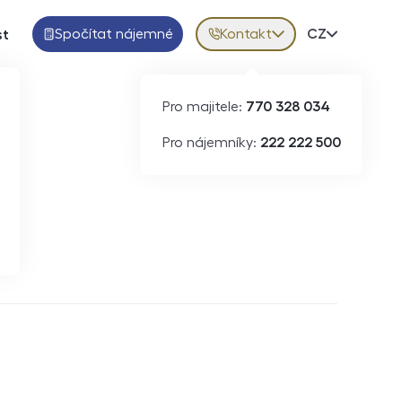
Spočítat nájemné
Kontakt
Volba jazy
CZ
st
Pro majitele:
770 328 034
Pro nájemníky:
222 222 500
Krátkodobý pronájem