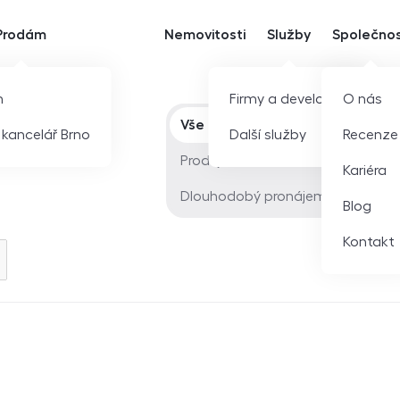
Prodám
Nemovitosti
Služby
Společno
m
Firmy a developeři
O nás
Typ nabídky
Vše
í kancelář Brno
Další služby
Recenze
Prodej
Kariéra
Dlouhodobý pronájem
Blog
Kontakt