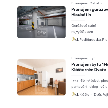
Pronájem
Ostatní
Typ nabídky
Typ nemovitosti
Pronájem garážové
Hloubětín
rozměry
Garážové stání
dispozice
funkce
nejvyšší patro
adresa
ul. Poděbradská, Pr
Pronájem
Byt
Typ nabídky
Typ nemovitosti
Pronájem bytu 1+k
Klášterním Dvoře
2
rozměry
1+kk
56
m
obyt. plo
dispozice
funkce
parkování
sklep
výta
adresa
ul. Klášterní Dvůr, Ra