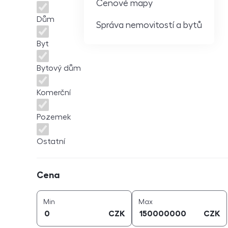
Cenové mapy
Dům
Správa nemovitostí a bytů
Byt
Bytový dům
Komerční
Pozemek
Ostatní
Cena
Cena
cena (
CZK
)
cena (
CZK
)
Min
Max
CZK
CZK