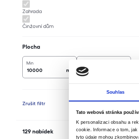
Zahrada
Činžovní dům
Plocha
Plocha
2
2
plocha (
m
)
plocha (
m
)
Min
Max
2
2
m
m
Souhlas
Zrušit filtr
Tato webová stránka použív
K personalizaci obsahu a re
cookie. Informace o tom, jak
129
nabídek
tyto údaje mohou zkombinovat