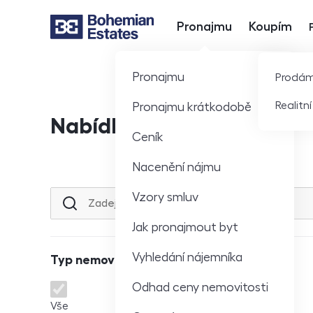
Pronajmu
Koupím
Hlavní nabídka
Pronajmu
Prodá
Realitn
Pronajmu krátkodobě
Nabídka nemovitostí
Ceník
Nacenění nájmu
Vzory smluv
Lokalita nebo ulice
Jak pronajmout byt
Vyhledání nájemníka
Typ nemovitosti
Odhad ceny nemovitosti
Typ nemovitosti
Vše