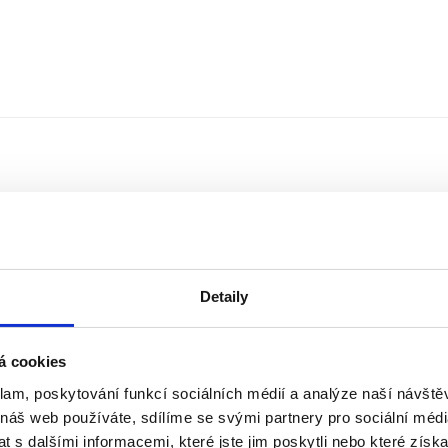
Detaily
á cookies
klam, poskytování funkcí sociálních médií a analýze naší návšt
Řazení
Měna
 náš web používáte, sdílíme se svými partnery pro sociální média
 s dalšími informacemi, které jste jim poskytli nebo které získa