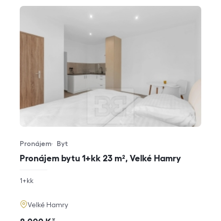
Pronájem
Byt
Typ nabídky
Typ nemovitosti
Pronájem bytu 1+kk 23 m², Velké Hamry
rozměry
1+kk
dispozice
funkce
adresa
Velké Hamry