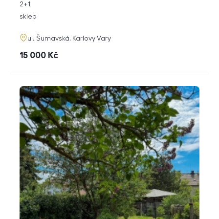
rozměry
2+1
dispozice
funkce
sklep
adresa
ul. Šumavská, Karlovy Vary
cena
15 000
Kč