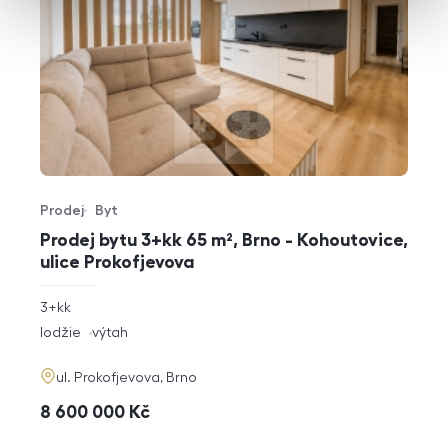
Prodej
Byt
Typ nabídky
Typ nemovitosti
Prodej bytu 3+kk 65 m², Brno - Kohoutovice,
ulice Prokofjevova
rozměry
3+kk
dispozice
funkce
lodžie
výtah
adresa
ul. Prokofjevova, Brno
cena
8 600 000
Kč