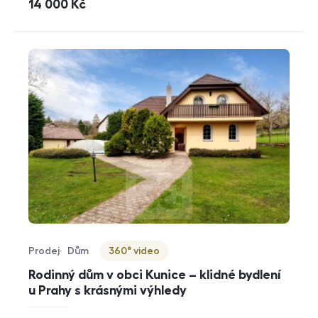
cena
14 000
Kč
Prodej
Dům
360° video
Typ nabídky
Typ nemovitosti
Virtuální prohlídka
Rodinný dům v obci Kunice – klidné bydlení
u Prahy s krásnými výhledy