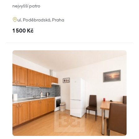
dispozice
funkce
nejvyšší patro
adresa
ul. Poděbradská, Praha
cena
1 500
Kč