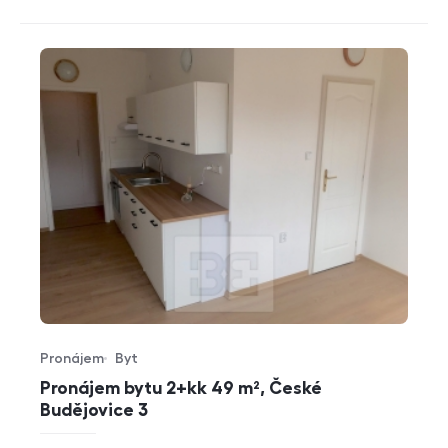
Pronájem
Byt
Typ nabídky
Typ nemovitosti
Pronájem bytu 2+kk 49 m², České
Budějovice 3