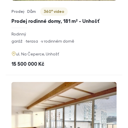
Prodej
Dům
360° video
Typ nabídky
Typ nemovitosti
Virtuální prohlídka
Prodej rodinné domy, 181 m² - Unhošť
rozměry
Rodinný
dispozice
funkce
garáž
terasa
v rodinném domě
adresa
ul. Na Čeperce, Unhošť
cena
15 500 000
Kč