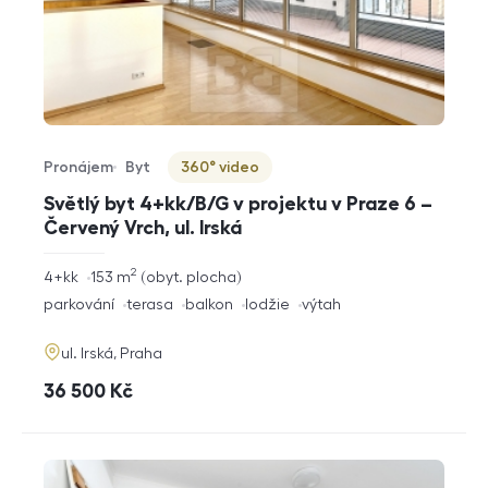
Pronájem
Byt
360° video
Typ nabídky
Typ nemovitosti
Virtuální prohlídka
Světlý byt 4+kk/B/G v projektu v Praze 6 –
Červený Vrch, ul. Irská
2
rozměry
4+kk
153
m
obyt. plocha
dispozice
funkce
parkování
terasa
balkon
lodžie
výtah
adresa
ul. Irská, Praha
cena
36 500
Kč