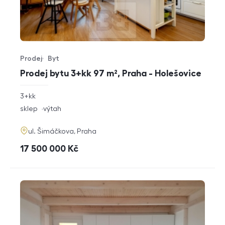
Prodej
Byt
Typ nabídky
Typ nemovitosti
Prodej bytu 3+kk 97 m², Praha - Holešovice
rozměry
3+kk
dispozice
funkce
sklep
výtah
adresa
ul. Šimáčkova, Praha
cena
17 500 000
Kč