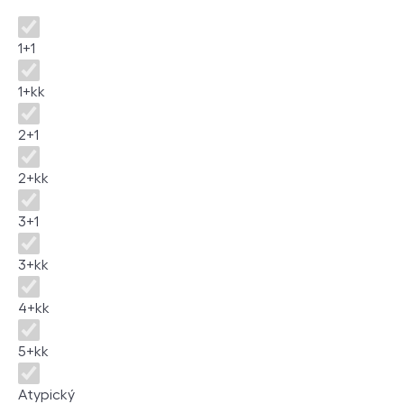
Dispozice
1+1
1+kk
2+1
2+kk
3+1
3+kk
4+kk
5+kk
Atypický