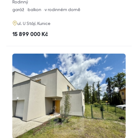
rozměry
Rodinný
dispozice
funkce
garáž
balkon
v rodinném domě
adresa
ul. U Stájí, Kunice
cena
15 899 000
Kč