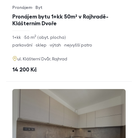
Pronájem
Byt
Typ nabídky
Typ nemovitosti
Pronájem bytu 1+kk 50m² v Rajhradě-
Klášterním Dvoře
2
rozměry
1+kk
56
m
obyt. plocha
dispozice
funkce
parkování
sklep
výtah
nejvyšší patro
adresa
ul. Klášterní Dvůr, Rajhrad
cena
14 200
Kč