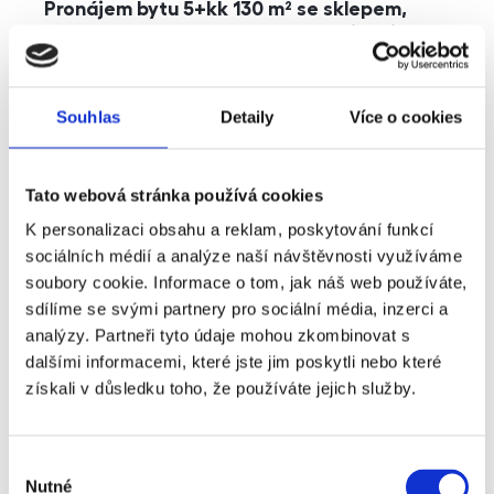
Pronájem bytu 5+kk 130 m² se sklepem,
balkonem a parkováním, Praha - Jinonice
rozměry
5+kk
dispozice
funkce
parkování
balkon
sklep
výtah
Souhlas
Detaily
Více o cookies
adresa
ul. Kohoutových, Praha
Tato webová stránka používá cookies
cena
49 000
Kč
K personalizaci obsahu a reklam, poskytování funkcí
sociálních médií a analýze naší návštěvnosti využíváme
soubory cookie. Informace o tom, jak náš web používáte,
sdílíme se svými partnery pro sociální média, inzerci a
analýzy. Partneři tyto údaje mohou zkombinovat s
dalšími informacemi, které jste jim poskytli nebo které
získali v důsledku toho, že používáte jejich služby.
Výběr
Nutné
souhlasu