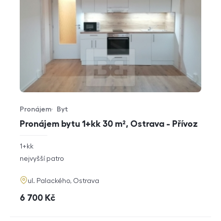
Pronájem
Byt
Typ nabídky
Typ nemovitosti
Pronájem bytu 1+kk 30 m², Ostrava - Přívoz
rozměry
1+kk
dispozice
funkce
nejvyšší patro
adresa
ul. Palackého, Ostrava
cena
6 700
Kč