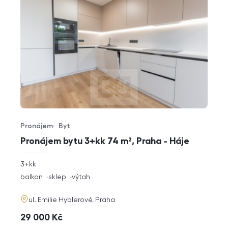
Pronájem
Byt
Typ nabídky
Typ nemovitosti
Pronájem bytu 3+kk 74 m², Praha - Háje
rozměry
3+kk
dispozice
funkce
balkon
sklep
výtah
adresa
ul. Emilie Hyblerové, Praha
cena
29 000
Kč