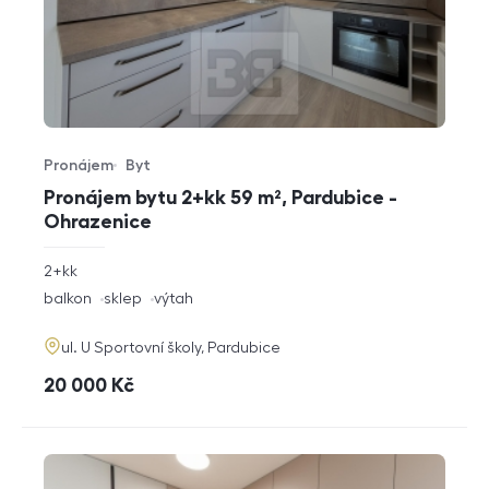
Pronájem
Byt
Typ nabídky
Typ nemovitosti
Pronájem bytu 2+kk 59 m², Pardubice -
Ohrazenice
rozměry
2+kk
dispozice
funkce
balkon
sklep
výtah
adresa
ul. U Sportovní školy, Pardubice
cena
20 000
Kč