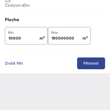
Činžovní dům
Plocha
Plocha
2
2
plocha (
m
)
plocha (
m
)
Min
Max
2
2
m
m
Zrušit filtr
Filtrovat