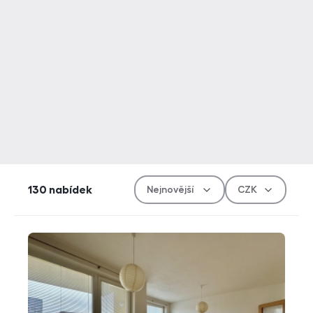
Řazen
Měn
130
nabídek