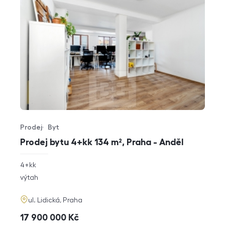
Prodej
Byt
Typ nabídky
Typ nemovitosti
Prodej bytu 4+kk 134 m², Praha - Anděl
rozměry
4+kk
dispozice
funkce
výtah
adresa
ul. Lidická, Praha
cena
17 900 000
Kč