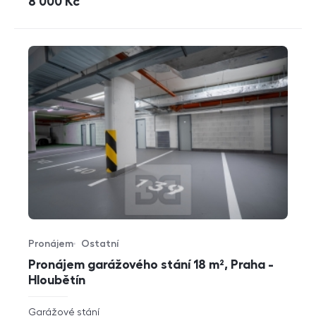
cena
8 000
Kč
Pronájem
Ostatní
Typ nabídky
Typ nemovitosti
Pronájem garážového stání 18 m², Praha -
Hloubětín
rozměry
Garážové stání