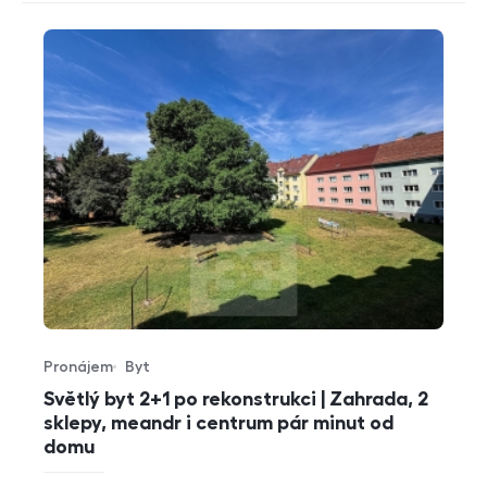
Pronájem
Byt
Typ nabídky
Typ nemovitosti
Světlý byt 2+1 po rekonstrukci | Zahrada, 2
sklepy, meandr i centrum pár minut od
domu