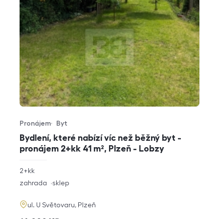
Pronájem
Byt
Typ nabídky
Typ nemovitosti
Bydlení, které nabízí víc než běžný byt -
pronájem 2+kk 41 m², Plzeň - Lobzy
rozměry
2+kk
dispozice
funkce
zahrada
sklep
adresa
ul. U Světovaru, Plzeň