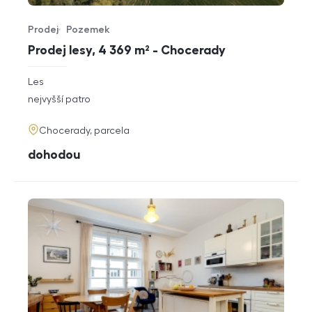
Prodej
Pozemek
Typ nabídky
Typ nemovitosti
Prodej lesy, 4 369 m² - Chocerady
rozměry
Les
dispozice
funkce
nejvyšší patro
adresa
Chocerady, parcela
cena
dohodou