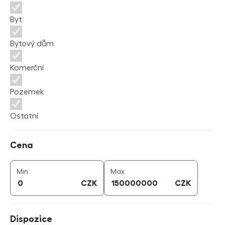
Byt
Bytový dům
Komerční
Pozemek
Ostatní
Cena
Cena
cena (
CZK
)
cena (
CZK
)
Min
Max
CZK
CZK
Dispozice