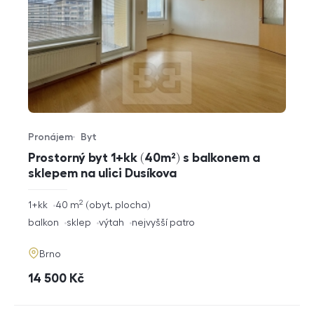
Pronájem
Byt
Typ nabídky
Typ nemovitosti
Prostorný byt 1+kk (40m²) s balkonem a
sklepem na ulici Dusíkova
2
rozměry
1+kk
40
m
obyt. plocha
dispozice
funkce
balkon
sklep
výtah
nejvyšší patro
adresa
Brno
cena
14 500
Kč