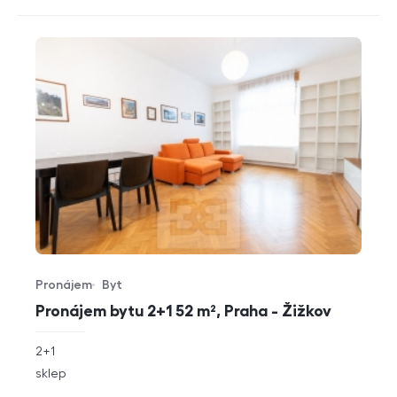
Pronájem
Byt
Typ nabídky
Typ nemovitosti
Pronájem bytu 2+1 52 m², Praha - Žižkov
rozměry
2+1
dispozice
funkce
sklep