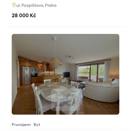
adresa
ul. Pospíšilova, Praha
cena
28 000
Kč
Pronájem
Byt
Typ nabídky
Typ nemovitosti