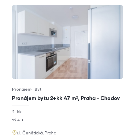
Pronájem
Byt
Typ nabídky
Typ nemovitosti
Pronájem bytu 2+kk 47 m², Praha - Chodov
rozměry
2+kk
dispozice
funkce
výtah
adresa
ul. Čenětická, Praha