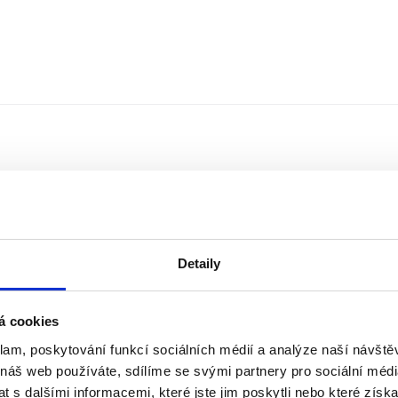
Detaily
á cookies
klam, poskytování funkcí sociálních médií a analýze naší návšt
Řazení
Měna
 náš web používáte, sdílíme se svými partnery pro sociální média
 s dalšími informacemi, které jste jim poskytli nebo které získa