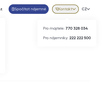
Spočítat nájemné
Kontakt
Volba jazy
CZ
st
Pro majitele:
770 328 034
Pro nájemníky:
222 222 500
Krátkodobý pronájem