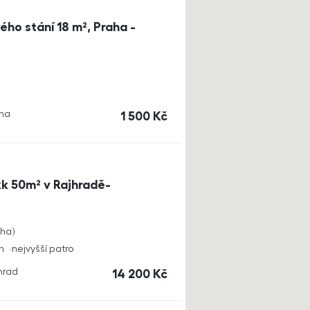
ho stání 18 m², Praha -
aha
cena
1 500
Kč
k 50m² v Rajhradě-
cha
h
nejvyšší patro
jhrad
cena
14 200
Kč