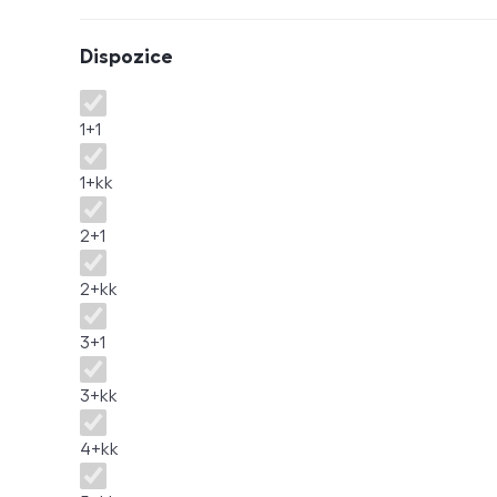
Dispozice
Dispozice
1+1
1+kk
2+1
2+kk
3+1
3+kk
4+kk