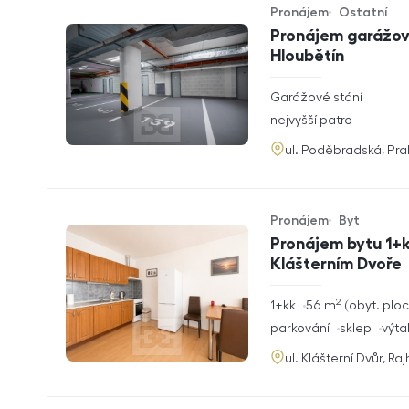
Pronájem
Ostatní
Typ nabídky
Typ nemovitosti
Pronájem garážové
Hloubětín
rozměry
Garážové stání
dispozice
funkce
nejvyšší patro
adresa
ul. Poděbradská, Pr
Pronájem
Byt
Typ nabídky
Typ nemovitosti
Pronájem bytu 1+k
Klášterním Dvoře
2
rozměry
1+kk
56
m
obyt. plo
dispozice
funkce
parkování
sklep
výta
adresa
ul. Klášterní Dvůr, Ra