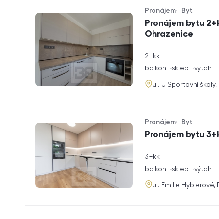
Pronájem
Byt
Typ nabídky
Typ nemovitosti
Pronájem bytu 2+k
Ohrazenice
rozměry
2+kk
dispozice
funkce
balkon
sklep
výtah
adresa
ul. U Sportovní školy
Pronájem
Byt
Typ nabídky
Typ nemovitosti
Pronájem bytu 3+k
rozměry
3+kk
dispozice
funkce
balkon
sklep
výtah
adresa
ul. Emilie Hyblerové,