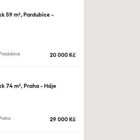
k 59 m², Pardubice -
, Pardubice
cena
20 000
Kč
k 74 m², Praha - Háje
 Praha
cena
29 000
Kč