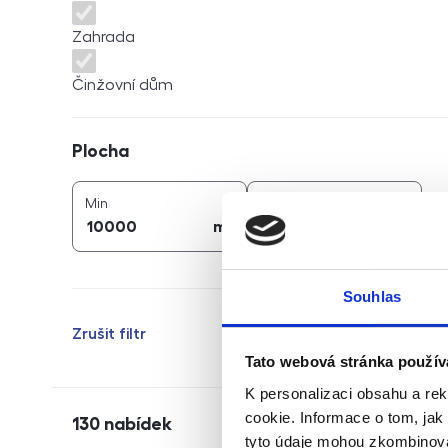
Zahrada
Činžovní dům
Plocha
Plocha
2
2
plocha (
m
)
plocha (
m
)
Min
Max
2
2
m
m
Souhlas
Zrušit filtr
Tato webová stránka použív
K personalizaci obsahu a re
cookie. Informace o tom, jak
130
nabídek
tyto údaje mohou zkombinovat