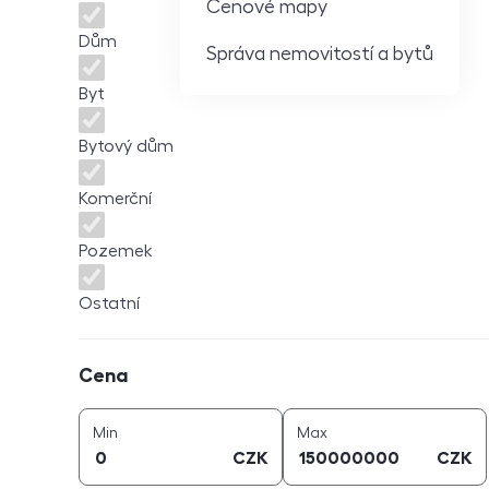
Cenové mapy
Dům
Správa nemovitostí a bytů
Byt
Bytový dům
Komerční
Pozemek
Ostatní
Cena
Cena
cena (
CZK
)
cena (
CZK
)
Min
Max
CZK
CZK