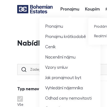
Pronajmu
Koupím
Hlavní nabídka
Pronajmu
Prodá
Realitn
Pronajmu krátkodobě
Nabídka nemovitostí
Ceník
Nacenění nájmu
Vzory smluv
Lokalita nebo ulice
Jak pronajmout byt
Vyhledání nájemníka
Typ nemovitosti
Odhad ceny nemovitosti
Typ nemovitosti
Vše