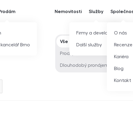
Prodám
Nemovitosti
Služby
Společno
m
Firmy a developeři
O nás
Typ nabídky
Vše
í kancelář Brno
Další služby
Recenze
Prodej
Kariéra
Dlouhodobý pronájem
Blog
Kontakt