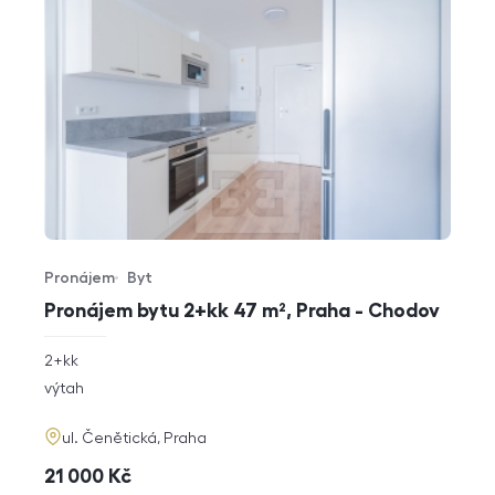
Pronájem
Byt
Typ nabídky
Typ nemovitosti
Pronájem bytu 2+kk 47 m², Praha - Chodov
rozměry
2+kk
dispozice
funkce
výtah
adresa
ul. Čenětická, Praha
cena
21 000
Kč