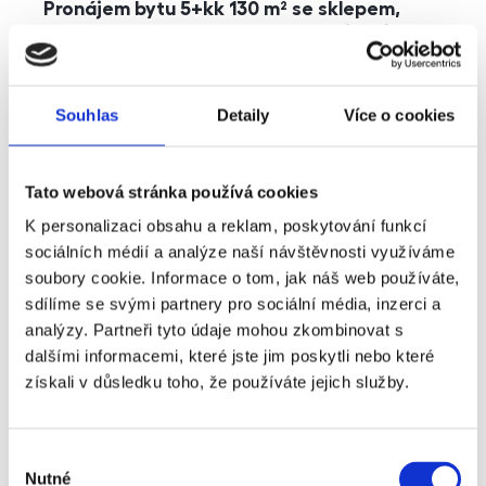
Pronájem bytu 5+kk 130 m² se sklepem,
balkonem a parkováním, Praha - Jinonice
rozměry
5+kk
dispozice
funkce
parkování
balkon
sklep
výtah
Souhlas
Detaily
Více o cookies
adresa
ul. Kohoutových, Praha
Tato webová stránka používá cookies
cena
49 000
Kč
K personalizaci obsahu a reklam, poskytování funkcí
sociálních médií a analýze naší návštěvnosti využíváme
soubory cookie. Informace o tom, jak náš web používáte,
sdílíme se svými partnery pro sociální média, inzerci a
analýzy. Partneři tyto údaje mohou zkombinovat s
dalšími informacemi, které jste jim poskytli nebo které
získali v důsledku toho, že používáte jejich služby.
Výběr
Nutné
souhlasu