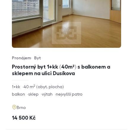
Pronájem
Byt
Typ nabídky
Typ nemovitosti
Prostorný byt 1+kk (40m²) s balkonem a
sklepem na ulici Dusíkova
2
rozměry
1+kk
40
m
obyt. plocha
dispozice
funkce
balkon
sklep
výtah
nejvyšší patro
adresa
Brno
cena
14 500
Kč