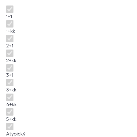
Dispozice
1+1
1+kk
2+1
2+kk
3+1
3+kk
4+kk
5+kk
Atypický