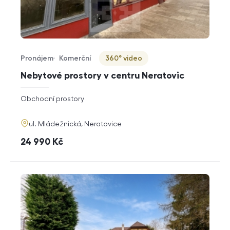
Pronájem
Komerční
360° video
Typ nabídky
Typ nemovitosti
Virtuální prohlídka
Nebytové prostory v centru Neratovic
rozměry
Obchodní prostory
dispozice
funkce
adresa
ul. Mládežnická, Neratovice
cena
24 990
Kč