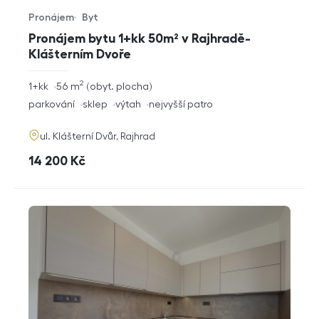
Pronájem
Byt
Typ nabídky
Typ nemovitosti
Pronájem bytu 1+kk 50m² v Rajhradě-
Klášterním Dvoře
2
rozměry
1+kk
56
m
obyt. plocha
dispozice
funkce
parkování
sklep
výtah
nejvyšší patro
adresa
ul. Klášterní Dvůr, Rajhrad
cena
14 200
Kč