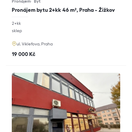
Pronájem
Byt
Typ nabídky
Typ nemovitosti
Pronájem bytu 2+kk 46 m², Praha - Žižkov
rozměry
2+kk
dispozice
funkce
sklep
adresa
ul. Viklefova, Praha
cena
19 000
Kč