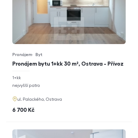
Pronájem
Byt
Typ nabídky
Typ nemovitosti
Pronájem bytu 1+kk 30 m², Ostrava - Přívoz
rozměry
1+kk
dispozice
funkce
nejvyšší patro
adresa
ul. Palackého, Ostrava
cena
6 700
Kč