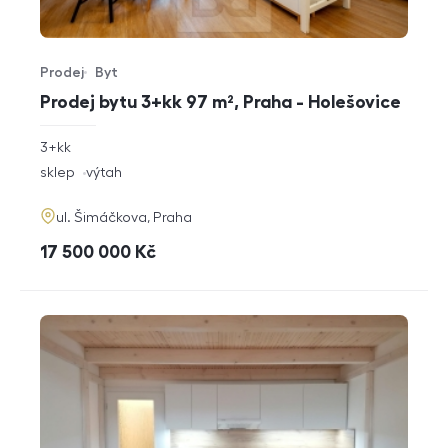
Prodej
Byt
Typ nabídky
Typ nemovitosti
Prodej bytu 3+kk 97 m², Praha - Holešovice
rozměry
3+kk
dispozice
funkce
sklep
výtah
adresa
ul. Šimáčkova, Praha
cena
17 500 000
Kč