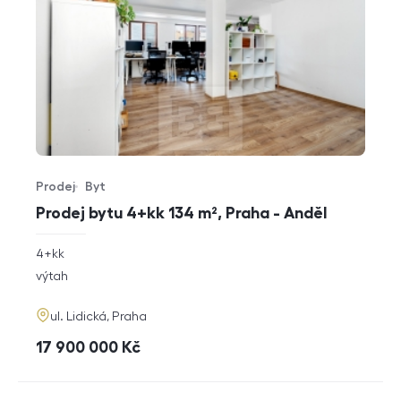
Prodej
Byt
Typ nabídky
Typ nemovitosti
Prodej bytu 4+kk 134 m², Praha - Anděl
rozměry
4+kk
dispozice
funkce
výtah
adresa
ul. Lidická, Praha
cena
17 900 000
Kč