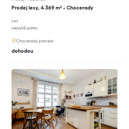
Typ nabídky
Typ nemovitosti
Prodej lesy, 4 369 m² - Chocerady
rozměry
Les
dispozice
funkce
nejvyšší patro
adresa
Chocerady, parcela
cena
dohodou