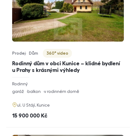
Prodej
Dům
360° video
Typ nabídky
Typ nemovitosti
Virtuální prohlídka
Rodinný dům v obci Kunice – klidné bydlení
u Prahy s krásnými výhledy
rozměry
Rodinný
dispozice
funkce
garáž
balkon
v rodinném domě
adresa
ul. U Stájí, Kunice
cena
15 900 000
Kč