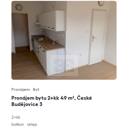
Pronájem
Byt
Typ nabídky
Typ nemovitosti
Pronájem bytu 2+kk 49 m², České
Budějovice 3
rozměry
2+kk
dispozice
funkce
balkon
sklep