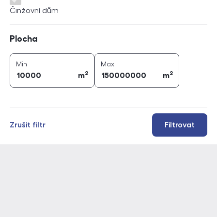
Činžovní dům
Plocha
Plocha
2
2
plocha (
m
)
plocha (
m
)
Min
Max
2
2
m
m
Zrušit filtr
Filtrovat