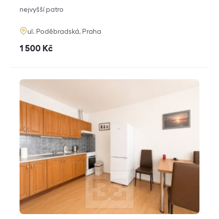
dispozice
funkce
nejvyšší patro
adresa
ul. Poděbradská, Praha
cena
1 500
Kč