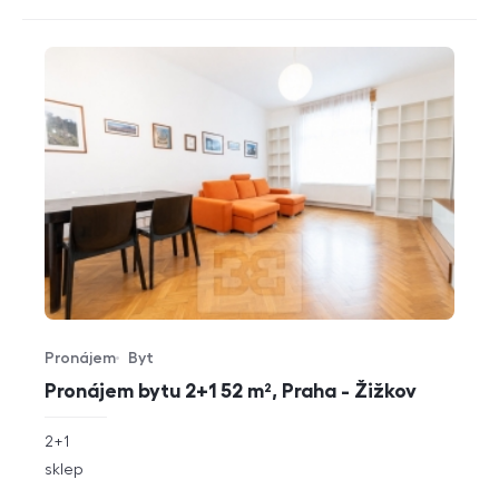
Pronájem
Byt
Typ nabídky
Typ nemovitosti
Pronájem bytu 2+1 52 m², Praha - Žižkov
rozměry
2+1
dispozice
funkce
sklep