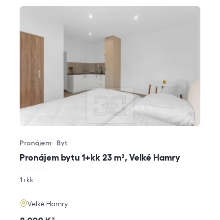
Pronájem
Byt
Typ nabídky
Typ nemovitosti
Pronájem bytu 1+kk 23 m², Velké Hamry
rozměry
1+kk
dispozice
funkce
adresa
Velké Hamry