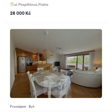
adresa
ul. Pospíšilova, Praha
cena
28 000
Kč
Pronájem
Byt
Typ nabídky
Typ nemovitosti