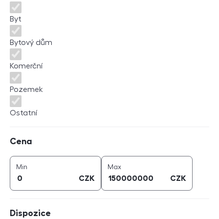
Byt
Bytový dům
Komerční
Pozemek
Ostatní
Cena
Cena
cena (
CZK
)
cena (
CZK
)
Min
Max
CZK
CZK
Dispozice