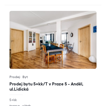
Prodej
Byt
Typ nabídky
Typ nemovitosti
Prodej bytu 5+kk/T v Praze 5 - Anděl,
ul.Lidická
rozměry
5+kk
dispozice
funkce