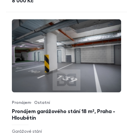
cena
8 000
Kč
Pronájem
Ostatní
Typ nabídky
Typ nemovitosti
Pronájem garážového stání 18 m², Praha -
Hloubětín
rozměry
Garážové stání