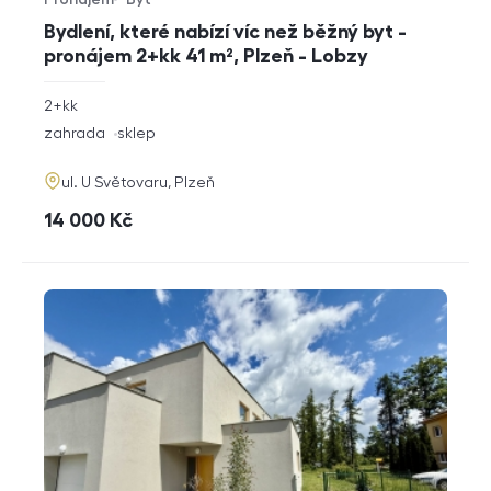
Typ nabídky
Typ nemovitosti
Bydlení, které nabízí víc než běžný byt -
pronájem 2+kk 41 m², Plzeň - Lobzy
rozměry
2+kk
dispozice
funkce
zahrada
sklep
adresa
ul. U Světovaru, Plzeň
cena
14 000
Kč