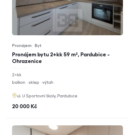
Pronájem
Byt
Typ nabídky
Typ nemovitosti
Pronájem bytu 2+kk 59 m², Pardubice -
Ohrazenice
rozměry
2+kk
dispozice
funkce
balkon
sklep
výtah
adresa
ul. U Sportovní školy, Pardubice
cena
20 000
Kč