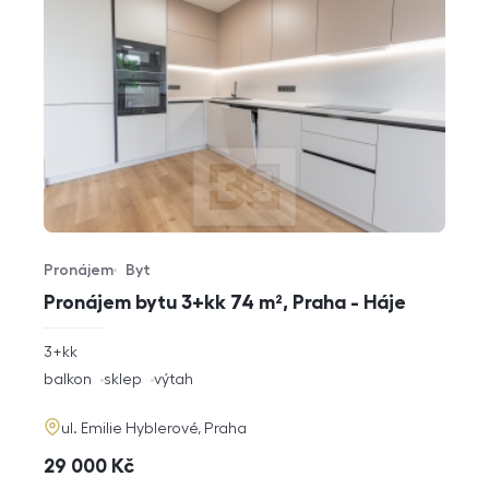
Pronájem
Byt
Typ nabídky
Typ nemovitosti
Pronájem bytu 3+kk 74 m², Praha - Háje
rozměry
3+kk
dispozice
funkce
balkon
sklep
výtah
adresa
ul. Emilie Hyblerové, Praha
cena
29 000
Kč