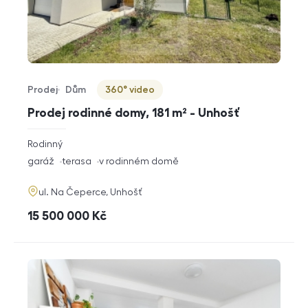
Prodej
Dům
360° video
Typ nabídky
Typ nemovitosti
Virtuální prohlídka
Prodej rodinné domy, 181 m² - Unhošť
rozměry
Rodinný
dispozice
funkce
garáž
terasa
v rodinném domě
adresa
ul. Na Čeperce, Unhošť
cena
15 500 000
Kč