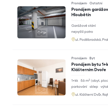
Pronájem
Ostatní
Typ nabídky
Typ nemovitosti
Pronájem garážové
Hloubětín
rozměry
Garážové stání
dispozice
funkce
nejvyšší patro
adresa
ul. Poděbradská, Pr
Pronájem
Byt
Typ nabídky
Typ nemovitosti
Pronájem bytu 1+k
Klášterním Dvoře
2
rozměry
1+kk
56
m
obyt. plo
dispozice
funkce
parkování
sklep
výta
adresa
ul. Klášterní Dvůr, Ra