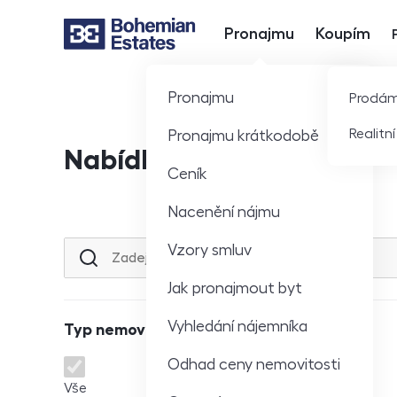
Pronajmu
Koupím
Hlavní nabídka
Pronajmu
Prodá
Realitn
Pronajmu krátkodobě
Nabídka nemovitostí
Ceník
Nacenění nájmu
Vzory smluv
Lokalita nebo ulice
Jak pronajmout byt
Vyhledání nájemníka
Typ nemovitosti
Odhad ceny nemovitosti
Typ nemovitosti
Vše