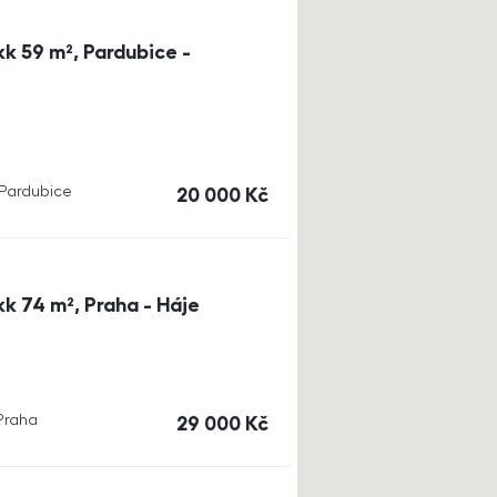
k 59 m², Pardubice -
, Pardubice
cena
20 000
Kč
k 74 m², Praha - Háje
 Praha
cena
29 000
Kč