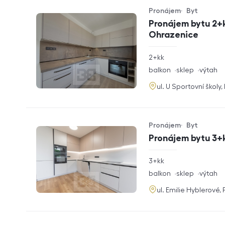
Pronájem
Byt
Typ nabídky
Typ nemovitosti
Pronájem bytu 2+k
Ohrazenice
rozměry
2+kk
dispozice
funkce
balkon
sklep
výtah
adresa
ul. U Sportovní školy
Pronájem
Byt
Typ nabídky
Typ nemovitosti
Pronájem bytu 3+k
rozměry
3+kk
dispozice
funkce
balkon
sklep
výtah
adresa
ul. Emilie Hyblerové,