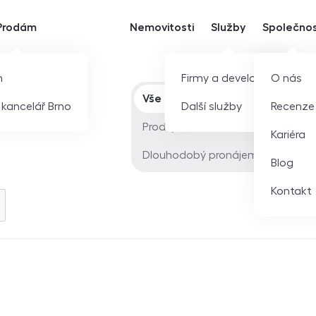
Prodám
Nemovitosti
Služby
Společno
m
Firmy a developeři
O nás
Typ nabídky
Vše
í kancelář Brno
Další služby
Recenze
Prodej
Kariéra
Dlouhodobý pronájem
Blog
Kontakt