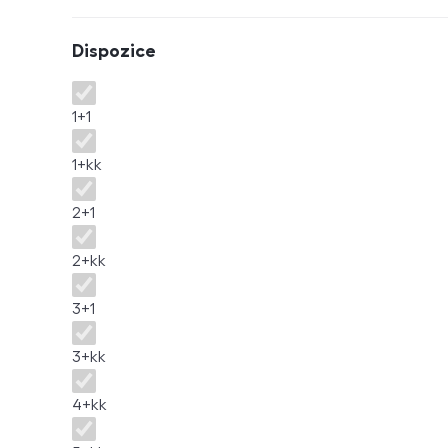
Dispozice
Dispozice
1+1
1+kk
2+1
2+kk
3+1
3+kk
4+kk