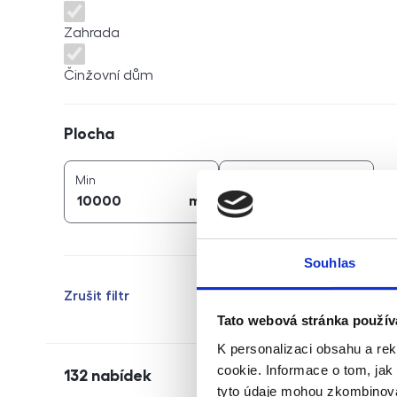
Zahrada
Činžovní dům
Plocha
Plocha
2
2
plocha (
m
)
plocha (
m
)
Min
Max
2
2
m
m
Souhlas
Zrušit filtr
Tato webová stránka použív
K personalizaci obsahu a re
cookie. Informace o tom, jak
132
nabídek
tyto údaje mohou zkombinovat