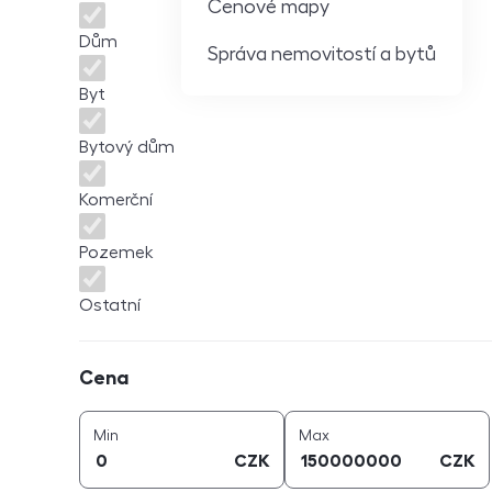
Cenové mapy
Dům
Správa nemovitostí a bytů
Byt
Bytový dům
Komerční
Pozemek
Ostatní
Cena
Cena
cena (
CZK
)
cena (
CZK
)
Min
Max
CZK
CZK