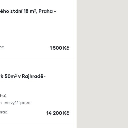
ho stání 18 m², Praha -
aha
cena
1 500
Kč
k 50m² v Rajhradě-
cha
h
nejvyšší patro
jhrad
cena
14 200
Kč