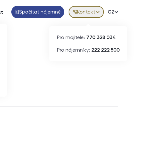
Spočítat nájemné
Kontakt
Volba jazy
CZ
st
Pro majitele:
770 328 034
Pro nájemníky:
222 222 500
Krátkodobý pronájem