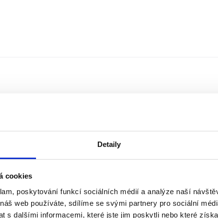
Detaily
á cookies
klam, poskytování funkcí sociálních médií a analýze naší návšt
Řazení
Měna
 náš web používáte, sdílíme se svými partnery pro sociální média
 s dalšími informacemi, které jste jim poskytli nebo které získa