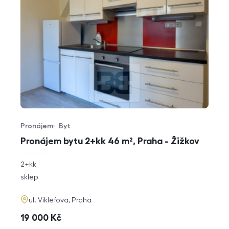
Pronájem
Byt
Typ nabídky
Typ nemovitosti
Pronájem bytu 2+kk 46 m², Praha - Žižkov
rozměry
2+kk
dispozice
funkce
sklep
adresa
ul. Viklefova, Praha
cena
19 000
Kč