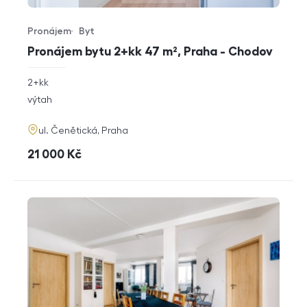
Pronájem
Byt
Typ nabídky
Typ nemovitosti
Pronájem bytu 2+kk 47 m², Praha - Chodov
rozměry
2+kk
dispozice
funkce
výtah
adresa
ul. Čenětická, Praha
cena
21 000
Kč