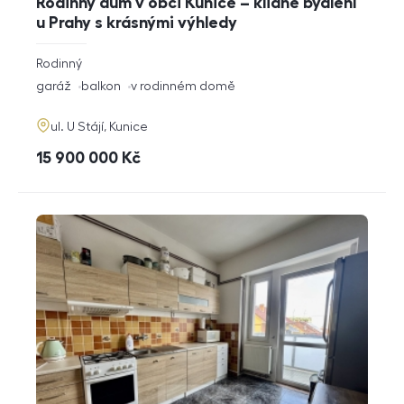
Rodinný dům v obci Kunice – klidné bydlení
u Prahy s krásnými výhledy
rozměry
Rodinný
dispozice
funkce
garáž
balkon
v rodinném domě
adresa
ul. U Stájí, Kunice
cena
15 900 000
Kč