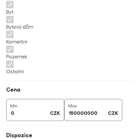
Byt
Bytový dům
Komerční
Pozemek
Ostatní
Cena
Cena
cena (
CZK
)
cena (
CZK
)
Min
Max
CZK
CZK
Dispozice