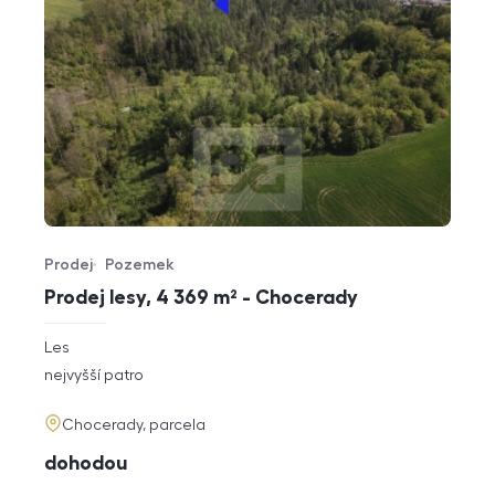
Prodej
Pozemek
Typ nabídky
Typ nemovitosti
Prodej lesy, 4 369 m² - Chocerady
rozměry
Les
dispozice
funkce
nejvyšší patro
adresa
Chocerady, parcela
cena
dohodou