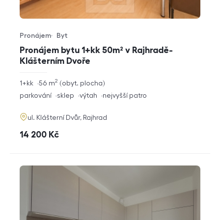
Pronájem
Byt
Typ nabídky
Typ nemovitosti
Pronájem bytu 1+kk 50m² v Rajhradě-
Klášterním Dvoře
2
rozměry
1+kk
56
m
obyt. plocha
dispozice
funkce
parkování
sklep
výtah
nejvyšší patro
adresa
ul. Klášterní Dvůr, Rajhrad
cena
14 200
Kč