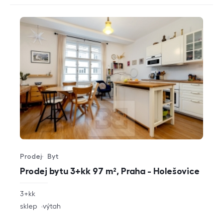
Prodej
Byt
Typ nabídky
Typ nemovitosti
Prodej bytu 3+kk 97 m², Praha - Holešovice
rozměry
3+kk
dispozice
funkce
sklep
výtah