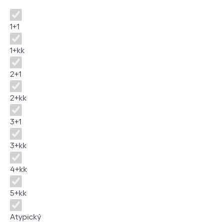
Dispozice
1+1
1+kk
2+1
2+kk
3+1
3+kk
4+kk
5+kk
Atypický