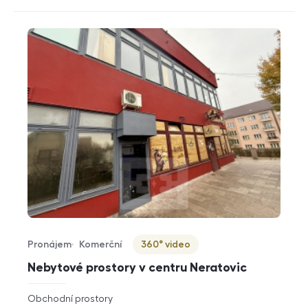
Pronájem
Komerční
360° video
Typ nabídky
Typ nemovitosti
Virtuální prohlídka
Nebytové prostory v centru Neratovic
rozměry
Obchodní prostory
dispozice