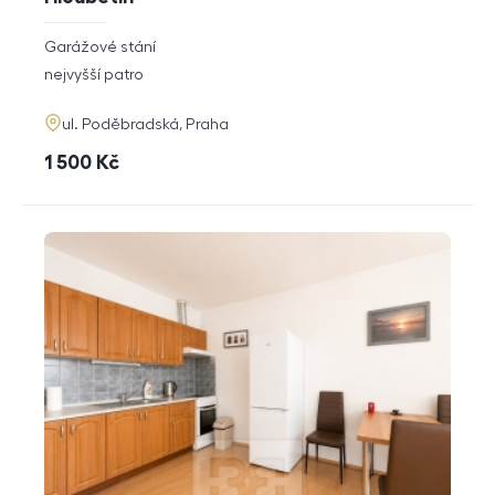
rozměry
Garážové stání
dispozice
funkce
nejvyšší patro
adresa
ul. Poděbradská, Praha
cena
1 500
Kč