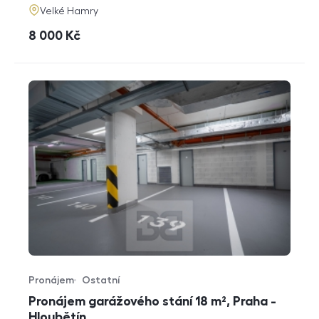
adresa
Velké Hamry
cena
8 000
Kč
Pronájem
Ostatní
Typ nabídky
Typ nemovitosti
Pronájem garážového stání 18 m², Praha -
Hloubětín