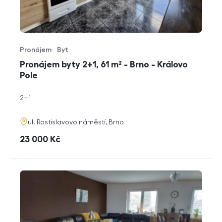
Pronájem
Byt
Typ nabídky
Typ nemovitosti
Pronájem byty 2+1, 61 m² - Brno - Královo
Pole
rozměry
2+1
dispozice
funkce
adresa
ul. Rostislavovo náměstí, Brno
cena
23 000
Kč