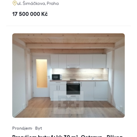
adresa
ul. Šimáčkova, Praha
cena
17 500 000
Kč
Pronájem
Byt
Typ nabídky
Typ nemovitosti