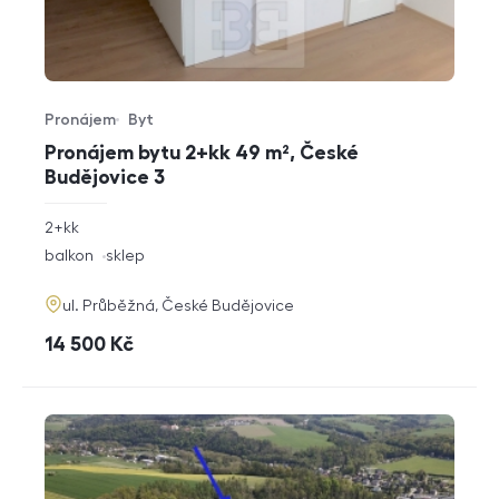
Pronájem
Byt
Typ nabídky
Typ nemovitosti
Pronájem bytu 2+kk 49 m², České
Budějovice 3
rozměry
2+kk
dispozice
funkce
balkon
sklep
adresa
ul. Průběžná, České Budějovice
cena
14 500
Kč