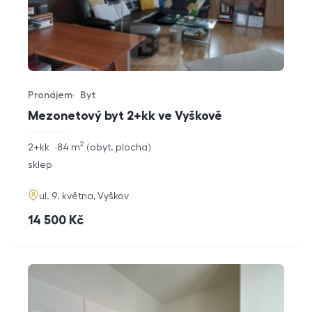
Pronájem
Byt
Typ nabídky
Typ nemovitosti
Mezonetový byt 2+kk ve Vyškově
2
rozměry
2+kk
84
m
obyt. plocha
dispozice
funkce
sklep
adresa
ul. 9. května, Vyškov
cena
14 500
Kč