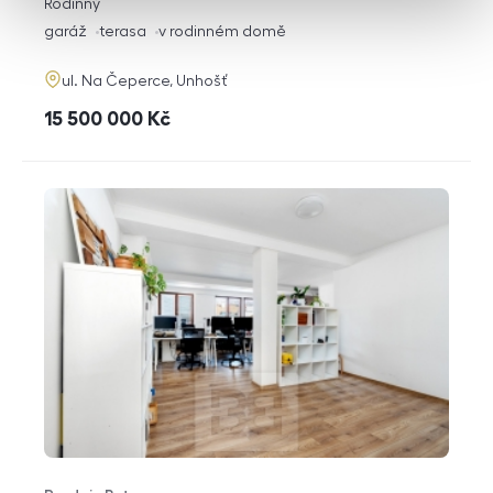
rozměry
Rodinný
dispozice
funkce
garáž
terasa
v rodinném domě
adresa
ul. Na Čeperce, Unhošť
cena
15 500 000
Kč