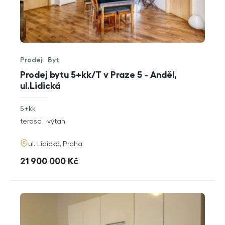
Prodej
Byt
Typ nabídky
Typ nemovitosti
Prodej bytu 5+kk/T v Praze 5 - Anděl,
ul.Lidická
rozměry
5+kk
dispozice
funkce
terasa
výtah
adresa
ul. Lidická, Praha
cena
21 900 000
Kč