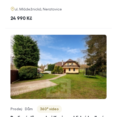
funkce
adresa
ul. Mládežnická, Neratovice
cena
24 990
Kč
Prodej
Dům
360° video
Typ nabídky
Typ nemovitosti
Virtuální prohlídka