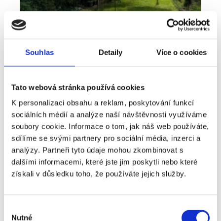
Souhlas
Detaily
Více o cookies
Tato webová stránka používá cookies
K personalizaci obsahu a reklam, poskytování funkcí
sociálních médií a analýze naší návštěvnosti využíváme
Pronájem
Byt
Typ nabídky
Typ nemovitosti
soubory cookie. Informace o tom, jak náš web používáte,
Bydlení, které nabízí víc než běžný byt -
sdílíme se svými partnery pro sociální média, inzerci a
pronájem 2+kk 41 m², Plzeň - Lobzy
analýzy. Partneři tyto údaje mohou zkombinovat s
dalšími informacemi, které jste jim poskytli nebo které
rozměry
2+kk
dispozice
získali v důsledku toho, že používáte jejich služby.
funkce
zahrada
sklep
adresa
ul. U Světovaru, Plzeň
Výběr
Nutné
cena
14 000
Kč
souhlasu