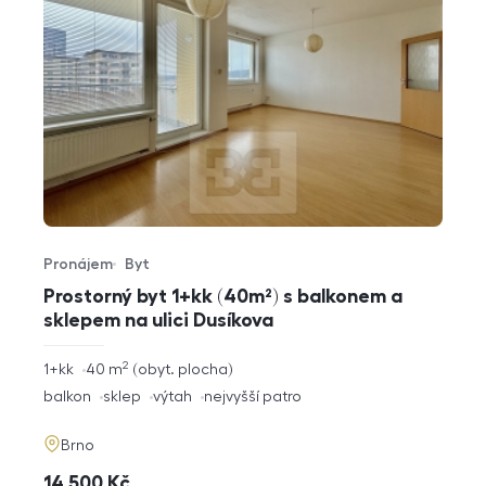
Pronájem
Byt
Typ nabídky
Typ nemovitosti
Prostorný byt 1+kk (40m²) s balkonem a
sklepem na ulici Dusíkova
2
rozměry
1+kk
40
m
obyt. plocha
dispozice
funkce
balkon
sklep
výtah
nejvyšší patro
adresa
Brno
cena
14 500
Kč