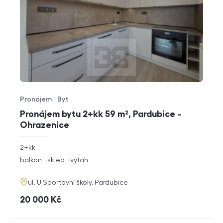
Pronájem
Byt
Typ nabídky
Typ nemovitosti
Pronájem bytu 2+kk 59 m², Pardubice -
Ohrazenice
rozměry
2+kk
dispozice
funkce
balkon
sklep
výtah
adresa
ul. U Sportovní školy, Pardubice
cena
20 000
Kč