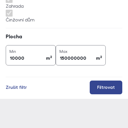
Zahrada
Činžovní dům
Plocha
Plocha
2
2
plocha (
m
)
plocha (
m
)
Min
Max
2
2
m
m
Zrušit filtr
Filtrovat