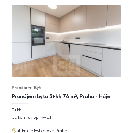
Pronájem
Byt
Typ nabídky
Typ nemovitosti
Pronájem bytu 3+kk 74 m², Praha - Háje
rozměry
3+kk
dispozice
funkce
balkon
sklep
výtah
adresa
ul. Emilie Hyblerové, Praha