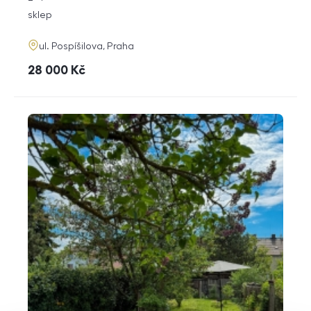
dispozice
funkce
sklep
adresa
ul. Pospíšilova, Praha
cena
28 000
Kč