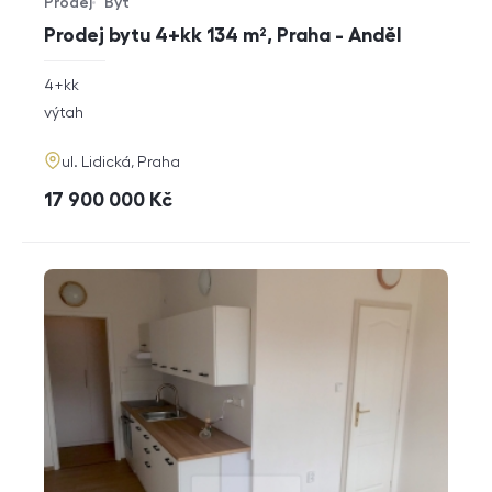
Prodej
Byt
Typ nabídky
Typ nemovitosti
Prodej bytu 4+kk 134 m², Praha - Anděl
rozměry
4+kk
dispozice
funkce
výtah
adresa
ul. Lidická, Praha
cena
17 900 000
Kč