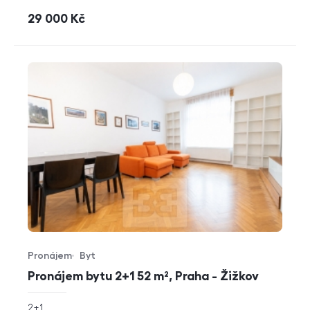
cena
29 000
Kč
Pronájem
Byt
Typ nabídky
Typ nemovitosti
Pronájem bytu 2+1 52 m², Praha - Žižkov
rozměry
2+1