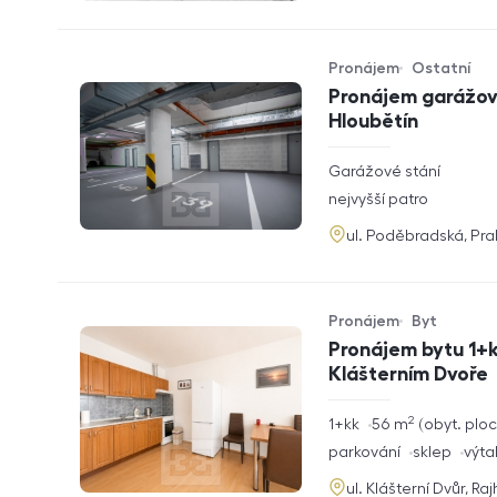
Pronájem
Ostatní
Typ nabídky
Typ nemovitosti
Pronájem garážové
Hloubětín
rozměry
Garážové stání
dispozice
funkce
nejvyšší patro
adresa
ul. Poděbradská, Pr
Pronájem
Byt
Typ nabídky
Typ nemovitosti
Pronájem bytu 1+k
Klášterním Dvoře
2
rozměry
1+kk
56
m
obyt. plo
dispozice
funkce
parkování
sklep
výta
adresa
ul. Klášterní Dvůr, Ra