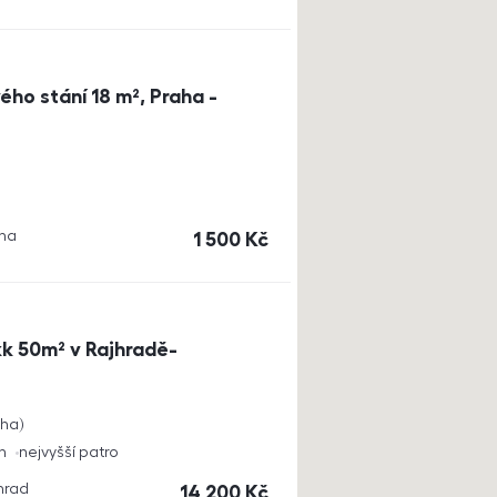
ho stání 18 m², Praha -
aha
cena
1 500
Kč
k 50m² v Rajhradě-
cha
h
nejvyšší patro
jhrad
cena
14 200
Kč