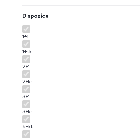
Dispozice
Dispozice
1+1
1+kk
2+1
2+kk
3+1
3+kk
4+kk