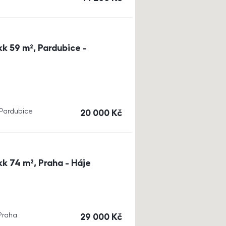
k 59 m², Pardubice -
, Pardubice
cena
20 000
Kč
k 74 m², Praha - Háje
 Praha
cena
29 000
Kč