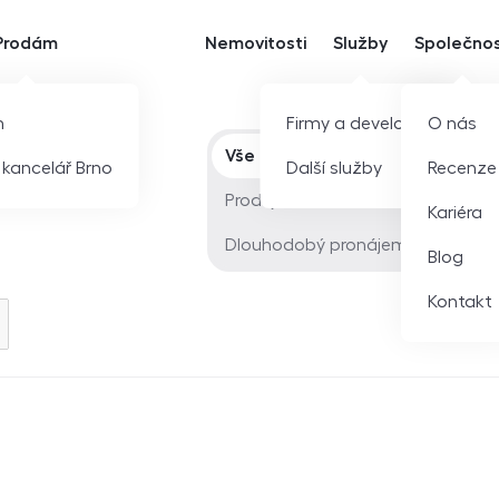
Prodám
Nemovitosti
Služby
Společno
m
Firmy a developeři
O nás
Typ nabídky
Vše
í kancelář Brno
Další služby
Recenze
Prodej
Kariéra
Dlouhodobý pronájem
Blog
Kontakt