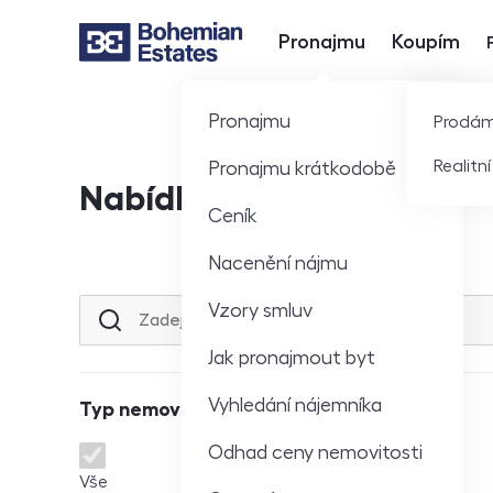
Pronajmu
Koupím
Hlavní nabídka
Pronajmu
Prodá
Realitn
Pronajmu krátkodobě
Nabídka nemovitostí
Ceník
Nacenění nájmu
Vzory smluv
Lokalita nebo ulice
Jak pronajmout byt
Vyhledání nájemníka
Typ nemovitosti
Odhad ceny nemovitosti
Typ nemovitosti
Vše