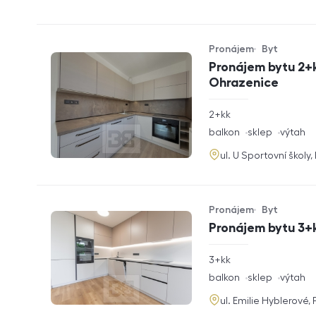
Pronájem
Byt
Typ nabídky
Typ nemovitosti
Pronájem bytu 2+k
Ohrazenice
rozměry
2+kk
dispozice
funkce
balkon
sklep
výtah
adresa
ul. U Sportovní školy
Pronájem
Byt
Typ nabídky
Typ nemovitosti
Pronájem bytu 3+k
rozměry
3+kk
dispozice
funkce
balkon
sklep
výtah
adresa
ul. Emilie Hyblerové,