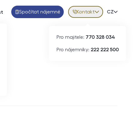
Spočítat nájemné
Kontakt
Volba jazy
CZ
st
Pro majitele:
770 328 034
Pro nájemníky:
222 222 500
Krátkodobý pronájem