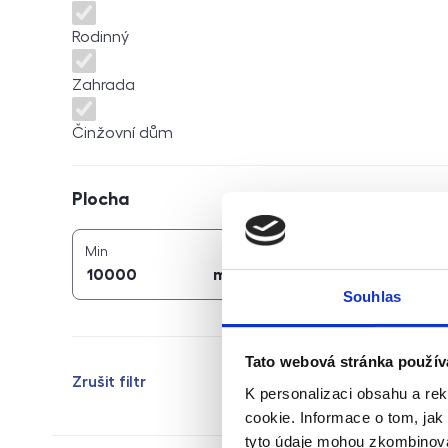
Rodinný
Zahrada
Činžovní dům
Plocha
Plocha
2
2
plocha (
m
)
plocha (
m
)
Min
Max
2
2
m
m
Souhlas
Tato webová stránka použív
Zrušit filtr
K personalizaci obsahu a re
cookie. Informace o tom, jak
tyto údaje mohou zkombinovat