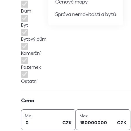
Cenové mapy
Dům
Správa nemovitostí a bytů
Byt
Bytový dům
Komerční
Pozemek
Ostatní
Cena
Cena
cena (
CZK
)
cena (
CZK
)
Min
Max
CZK
CZK