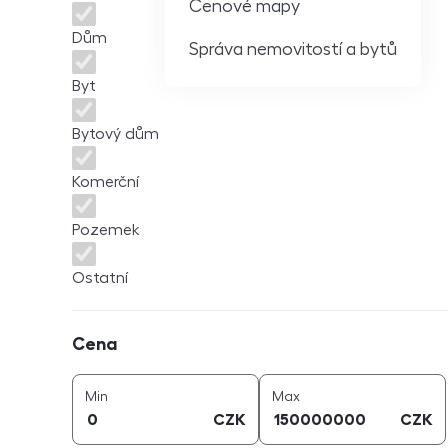
Cenové mapy
Dům
Správa nemovitostí a bytů
Byt
Bytový dům
Komerční
Pozemek
Ostatní
Cena
Cena
cena (
CZK
)
cena (
CZK
)
Min
Max
CZK
CZK