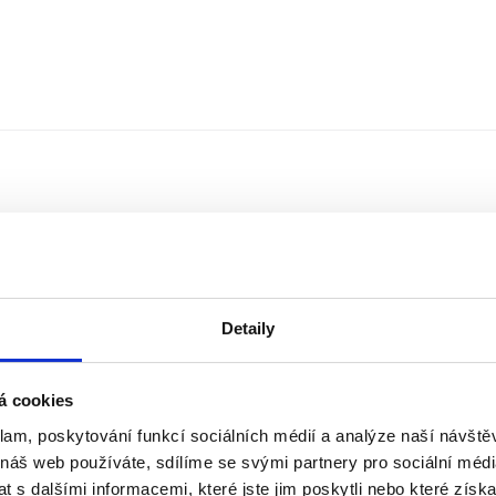
Detaily
á cookies
klam, poskytování funkcí sociálních médií a analýze naší návšt
Řazení
Měna
 náš web používáte, sdílíme se svými partnery pro sociální média
 s dalšími informacemi, které jste jim poskytli nebo které získa