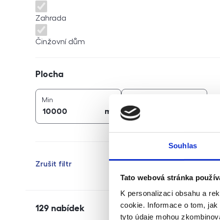
Zahrada
Činžovní dům
Plocha
Plocha
2
2
plocha (
m
)
plocha (
m
)
Min
Max
2
2
m
m
Souhlas
Zrušit filtr
Tato webová stránka použív
K personalizaci obsahu a re
cookie. Informace o tom, jak
129
nabídek
tyto údaje mohou zkombinovat