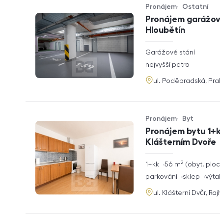
Pronájem
Ostatní
Typ nabídky
Typ nemovitosti
Pronájem garážové
Hloubětín
rozměry
Garážové stání
dispozice
funkce
nejvyšší patro
adresa
ul. Poděbradská, Pr
Pronájem
Byt
Typ nabídky
Typ nemovitosti
Pronájem bytu 1+k
Klášterním Dvoře
2
rozměry
1+kk
56
m
obyt. plo
dispozice
funkce
parkování
sklep
výta
adresa
ul. Klášterní Dvůr, Ra