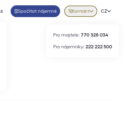
Spočítat nájemné
Kontakt
Volba jazy
CZ
st
Pro majitele:
770 328 034
Pro nájemníky:
222 222 500
Krátkodobý pronájem