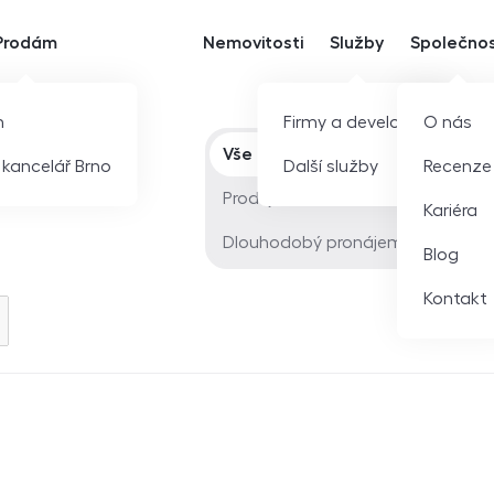
Prodám
Nemovitosti
Služby
Společno
m
Firmy a developeři
O nás
Typ nabídky
Vše
í kancelář Brno
Další služby
Recenze
Prodej
Kariéra
Dlouhodobý pronájem
Blog
Kontakt