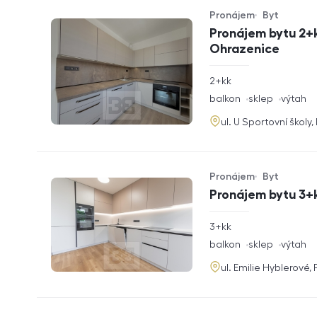
Pronájem
Byt
Typ nabídky
Typ nemovitosti
Pronájem bytu 2+k
Ohrazenice
rozměry
2+kk
dispozice
funkce
balkon
sklep
výtah
adresa
ul. U Sportovní školy
Pronájem
Byt
Typ nabídky
Typ nemovitosti
Pronájem bytu 3+k
rozměry
3+kk
dispozice
funkce
balkon
sklep
výtah
adresa
ul. Emilie Hyblerové,