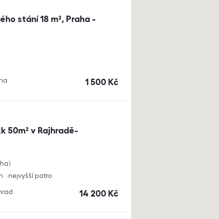
ho stání 18 m², Praha -
aha
cena
1 500
Kč
k 50m² v Rajhradě-
cha
h
nejvyšší patro
jhrad
cena
14 200
Kč