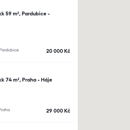
k 59 m², Pardubice -
, Pardubice
cena
20 000
Kč
k 74 m², Praha - Háje
 Praha
cena
29 000
Kč