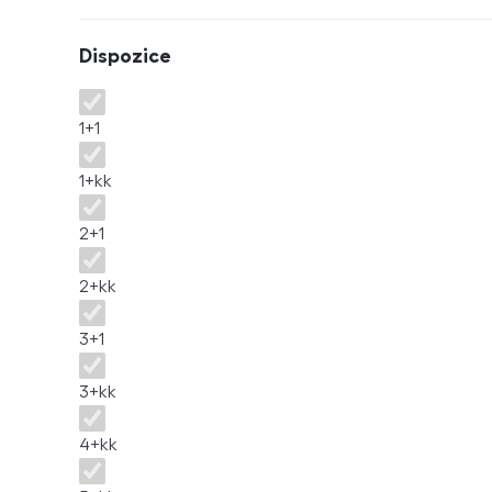
Dispozice
Dispozice
1+1
1+kk
2+1
2+kk
3+1
3+kk
4+kk