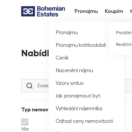
Pronajmu
Koupím
Hlavní nabídka
Pronajmu
Prodá
Realitn
Pronajmu krátkodobě
Nabídka nemovitostí
Ceník
Nacenění nájmu
Vzory smluv
Lokalita nebo ulice
Jak pronajmout byt
Vyhledání nájemníka
Typ nemovitosti
Odhad ceny nemovitosti
Typ nemovitosti
Vše