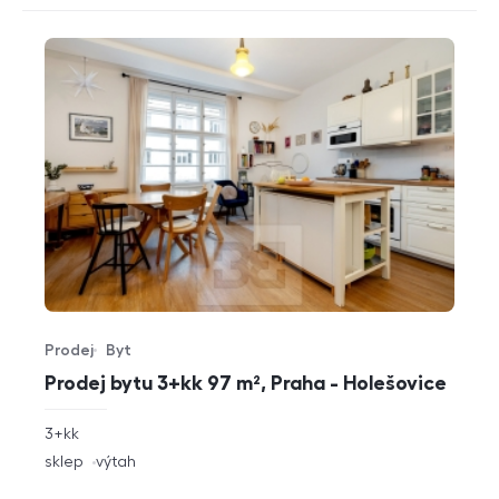
Prodej
Byt
Typ nabídky
Typ nemovitosti
Prodej bytu 3+kk 97 m², Praha - Holešovice
rozměry
3+kk
dispozice
funkce
sklep
výtah