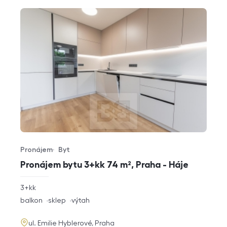
Pronájem
Byt
Typ nabídky
Typ nemovitosti
Pronájem bytu 3+kk 74 m², Praha - Háje
rozměry
3+kk
dispozice
funkce
balkon
sklep
výtah
adresa
ul. Emilie Hyblerové, Praha