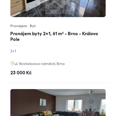
Pronájem
Byt
Typ nabídky
Typ nemovitosti
Pronájem byty 2+1, 61 m² - Brno - Královo
Pole
rozměry
2+1
dispozice
funkce
adresa
ul. Rostislavovo náměstí, Brno
cena
23 000
Kč