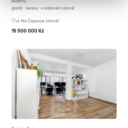
rozměry
Rodinný
dispozice
funkce
garáž
terasa
v rodinném domě
adresa
ul. Na Čeperce, Unhošť
cena
15 500 000
Kč