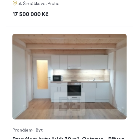
adresa
ul. Šimáčkova, Praha
cena
17 500 000
Kč
Pronájem
Byt
Typ nabídky
Typ nemovitosti