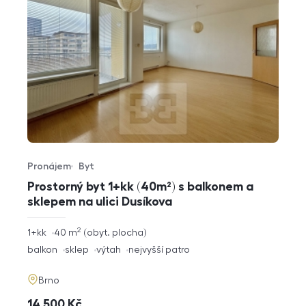
Pronájem
Byt
Typ nabídky
Typ nemovitosti
Prostorný byt 1+kk (40m²) s balkonem a
sklepem na ulici Dusíkova
2
rozměry
1+kk
40
m
obyt. plocha
dispozice
funkce
balkon
sklep
výtah
nejvyšší patro
adresa
Brno
cena
14 500
Kč