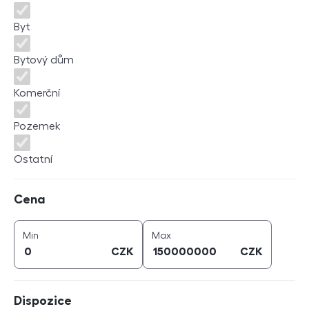
Byt
Bytový dům
Komerční
Pozemek
Ostatní
Cena
Cena
cena (
CZK
)
cena (
CZK
)
Min
Max
CZK
CZK
Dispozice