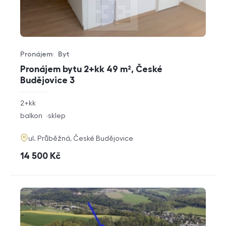
Pronájem
Byt
Typ nabídky
Typ nemovitosti
Pronájem bytu 2+kk 49 m², České
Budějovice 3
rozměry
2+kk
dispozice
funkce
balkon
sklep
adresa
ul. Průběžná, České Budějovice
cena
14 500
Kč