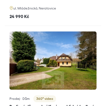
funkce
adresa
ul. Mládežnická, Neratovice
cena
24 990
Kč
Prodej
Dům
360° video
Typ nabídky
Typ nemovitosti
Virtuální prohlídka