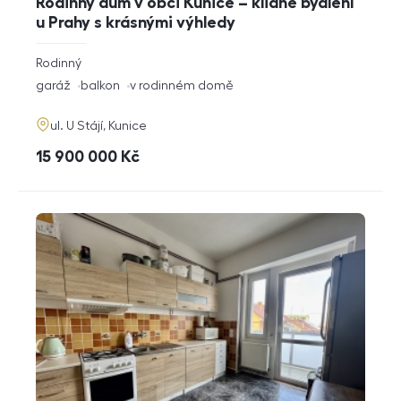
Rodinný dům v obci Kunice – klidné bydlení
u Prahy s krásnými výhledy
rozměry
Rodinný
dispozice
funkce
garáž
balkon
v rodinném domě
adresa
ul. U Stájí, Kunice
cena
15 900 000
Kč