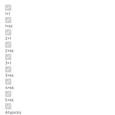
Dispozice
1+1
1+kk
2+1
2+kk
3+1
3+kk
4+kk
5+kk
Atypický