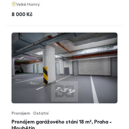
adresa
Velké Hamry
cena
8 000
Kč
Pronájem
Ostatní
Typ nabídky
Typ nemovitosti
Pronájem garážového stání 18 m², Praha -
Hloubětín