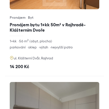
Pronájem
Byt
Typ nabídky
Typ nemovitosti
Pronájem bytu 1+kk 50m² v Rajhradě-
Klášterním Dvoře
2
rozměry
1+kk
56
m
obyt. plocha
dispozice
funkce
parkování
sklep
výtah
nejvyšší patro
adresa
ul. Klášterní Dvůr, Rajhrad
cena
14 200
Kč