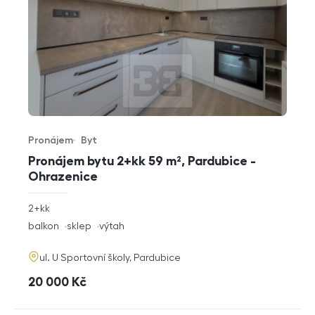
Pronájem
Byt
Typ nabídky
Typ nemovitosti
Pronájem bytu 2+kk 59 m², Pardubice -
Ohrazenice
rozměry
2+kk
dispozice
funkce
balkon
sklep
výtah
adresa
ul. U Sportovní školy, Pardubice
cena
20 000
Kč