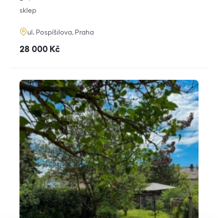
dispozice
funkce
sklep
adresa
ul. Pospíšilova, Praha
cena
28 000
Kč