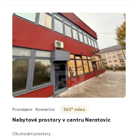
Pronájem
Komerční
360° video
Typ nabídky
Typ nemovitosti
Virtuální prohlídka
Nebytové prostory v centru Neratovic
rozměry
Obchodní prostory
dispozice