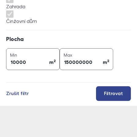
Zahrada
Činžovní dům
Plocha
Plocha
2
2
plocha (
m
)
plocha (
m
)
Min
Max
2
2
m
m
Zrušit filtr
Filtrovat