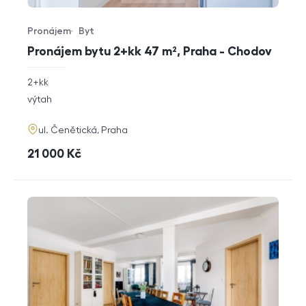
Pronájem
Byt
Typ nabídky
Typ nemovitosti
Pronájem bytu 2+kk 47 m², Praha - Chodov
rozměry
2+kk
dispozice
funkce
výtah
adresa
ul. Čenětická, Praha
cena
21 000
Kč