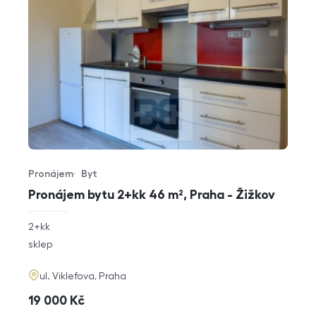
Pronájem
Byt
Typ nabídky
Typ nemovitosti
Pronájem bytu 2+kk 46 m², Praha - Žižkov
rozměry
2+kk
dispozice
funkce
sklep
adresa
ul. Viklefova, Praha
cena
19 000
Kč