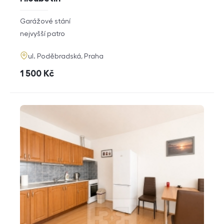
rozměry
Garážové stání
dispozice
funkce
nejvyšší patro
adresa
ul. Poděbradská, Praha
cena
1 500
Kč