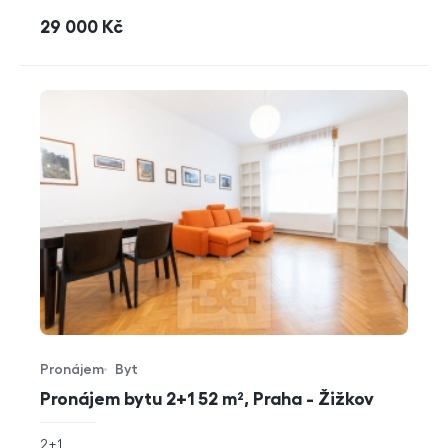
cena
29 000
Kč
Pronájem
Byt
Typ nabídky
Typ nemovitosti
Pronájem bytu 2+1 52 m², Praha - Žižkov
rozměry
2+1