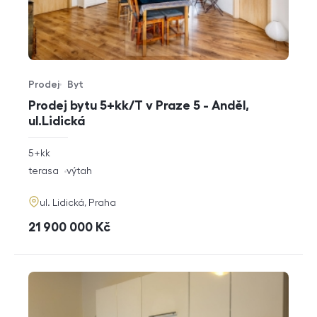
Prodej
Byt
Typ nabídky
Typ nemovitosti
Prodej bytu 5+kk/T v Praze 5 - Anděl,
ul.Lidická
rozměry
5+kk
dispozice
funkce
terasa
výtah
adresa
ul. Lidická, Praha
cena
21 900 000
Kč