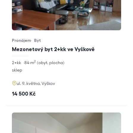
Pronájem
Byt
Typ nabídky
Typ nemovitosti
Mezonetový byt 2+kk ve Vyškově
2
rozměry
2+kk
84
m
obyt. plocha
dispozice
funkce
sklep
adresa
ul. 9. května, Vyškov
cena
14 500
Kč