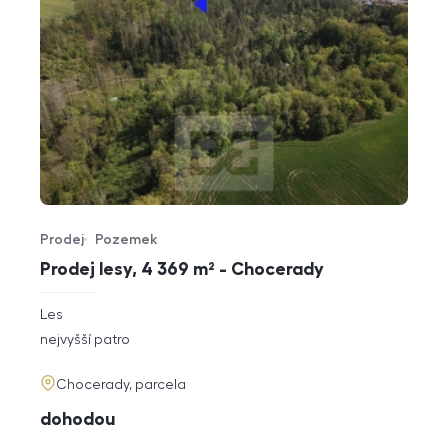
Prodej
Pozemek
Typ nabídky
Typ nemovitosti
Prodej lesy, 4 369 m² - Chocerady
rozměry
Les
dispozice
funkce
nejvyšší patro
adresa
Chocerady, parcela
cena
dohodou