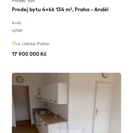
Prodej
Byt
Typ nabídky
Typ nemovitosti
Prodej bytu 4+kk 134 m², Praha - Anděl
rozměry
4+kk
dispozice
funkce
výtah
adresa
ul. Lidická, Praha
cena
17 900 000
Kč