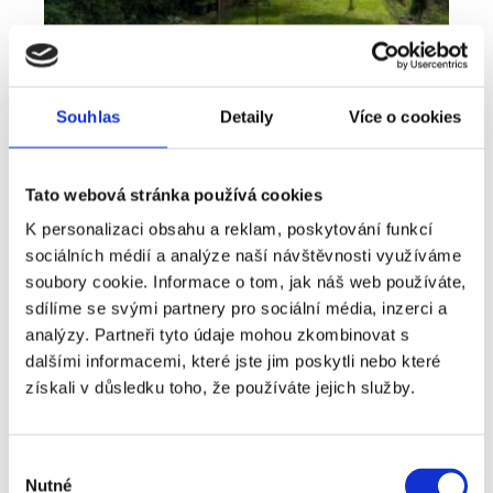
Souhlas
Detaily
Více o cookies
Tato webová stránka používá cookies
K personalizaci obsahu a reklam, poskytování funkcí
sociálních médií a analýze naší návštěvnosti využíváme
Pronájem
Byt
Typ nabídky
Typ nemovitosti
soubory cookie. Informace o tom, jak náš web používáte,
Bydlení, které nabízí víc než běžný byt -
sdílíme se svými partnery pro sociální média, inzerci a
pronájem 2+kk 41 m², Plzeň - Lobzy
analýzy. Partneři tyto údaje mohou zkombinovat s
dalšími informacemi, které jste jim poskytli nebo které
rozměry
2+kk
dispozice
získali v důsledku toho, že používáte jejich služby.
funkce
zahrada
sklep
adresa
ul. U Světovaru, Plzeň
Výběr
Nutné
cena
14 000
Kč
souhlasu