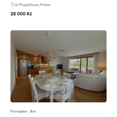
adresa
ul. Pospíšilova, Praha
cena
28 000
Kč
Pronájem
Byt
Typ nabídky
Typ nemovitosti