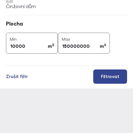
Činžovní dům
Plocha
Plocha
2
2
plocha (
m
)
plocha (
m
)
Min
Max
2
2
m
m
Zrušit filtr
Filtrovat