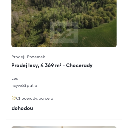
Prodej
Pozemek
Typ nabídky
Typ nemovitosti
Prodej lesy, 4 369 m² - Chocerady
rozměry
Les
dispozice
funkce
nejvyšší patro
adresa
Chocerady, parcela
cena
dohodou