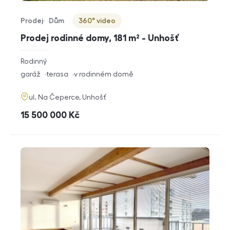
Prodej
Dům
360° video
Typ nabídky
Typ nemovitosti
Virtuální prohlídka
Prodej rodinné domy, 181 m² - Unhošť
rozměry
Rodinný
dispozice
funkce
garáž
terasa
v rodinném domě
adresa
ul. Na Čeperce, Unhošť
cena
15 500 000
Kč