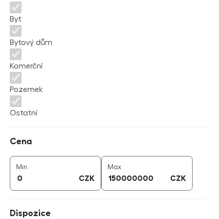
Byt
Bytový dům
Komerční
Pozemek
Ostatní
Cena
Cena
cena (
CZK
)
cena (
CZK
)
Min
Max
CZK
CZK
Dispozice