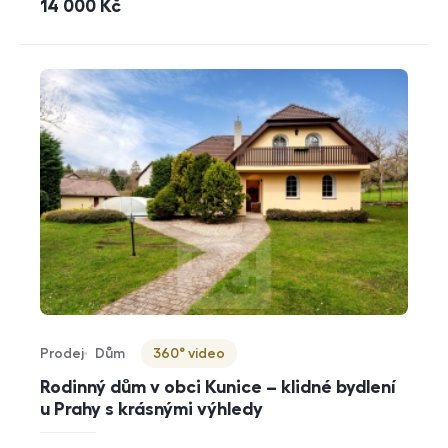
cena
14 000
Kč
Prodej
Dům
360° video
Typ nabídky
Typ nemovitosti
Virtuální prohlídka
Rodinný dům v obci Kunice – klidné bydlení
u Prahy s krásnými výhledy