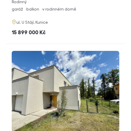
rozměry
Rodinný
dispozice
funkce
garáž
balkon
v rodinném domě
adresa
ul. U Stájí, Kunice
cena
15 899 000
Kč