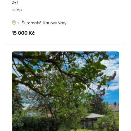
rozměry
2+1
dispozice
funkce
sklep
adresa
ul. Šumavská, Karlovy Vary
cena
15 000
Kč