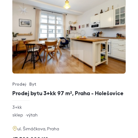
Prodej
Byt
Typ nabídky
Typ nemovitosti
Prodej bytu 3+kk 97 m², Praha - Holešovice
rozměry
3+kk
dispozice
funkce
sklep
výtah
adresa
ul. Šimáčkova, Praha