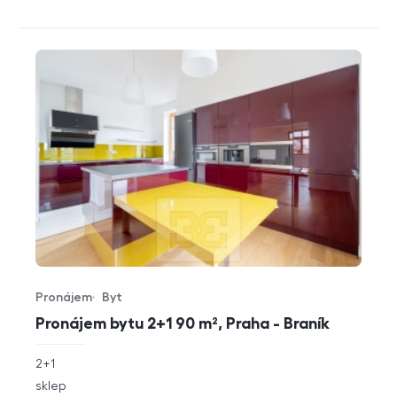
Pronájem
Byt
Typ nabídky
Typ nemovitosti
Pronájem bytu 2+1 90 m², Praha - Braník
rozměry
2+1
dispozice
funkce
sklep