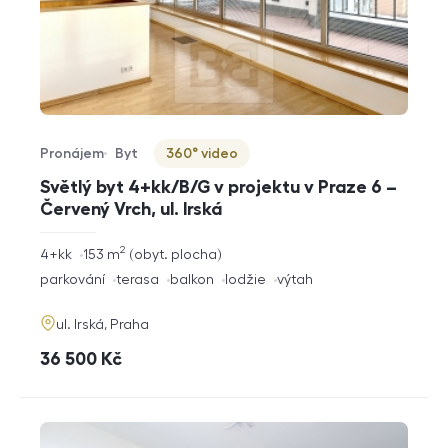
Pronájem
Byt
360° video
Typ nabídky
Typ nemovitosti
Virtuální prohlídka
Světlý byt 4+kk/B/G v projektu v Praze 6 –
Červený Vrch, ul. Irská
2
rozměry
4+kk
153
m
obyt. plocha
dispozice
funkce
parkování
terasa
balkon
lodžie
výtah
adresa
ul. Irská, Praha
cena
36 500
Kč