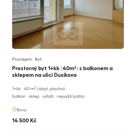
Pronájem
Byt
Typ nabídky
Typ nemovitosti
Prostorný byt 1+kk (40m²) s balkonem a
sklepem na ulici Dusíkova
2
rozměry
1+kk
40
m
obyt. plocha
dispozice
funkce
balkon
sklep
výtah
nejvyšší patro
adresa
Brno
cena
14 500
Kč