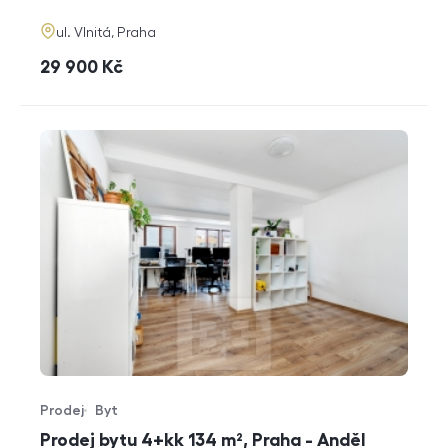
adresa
ul. Vlnitá, Praha
cena
29 900
Kč
Prodej
Byt
Typ nabídky
Typ nemovitosti
Prodej bytu 4+kk 134 m², Praha - Anděl