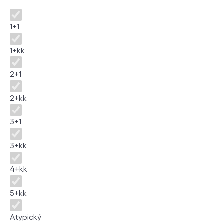
Dispozice
1+1
1+kk
2+1
2+kk
3+1
3+kk
4+kk
5+kk
Atypický