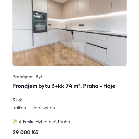
Pronájem
Byt
Typ nabídky
Typ nemovitosti
Pronájem bytu 3+kk 74 m², Praha - Háje
rozměry
3+kk
dispozice
funkce
balkon
sklep
výtah
adresa
ul. Emilie Hyblerové, Praha
cena
29 000
Kč