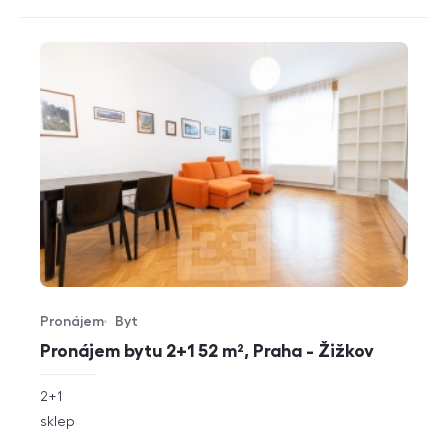
Pronájem
Byt
Typ nabídky
Typ nemovitosti
Pronájem bytu 2+1 52 m², Praha - Žižkov
rozměry
2+1
dispozice
funkce
sklep