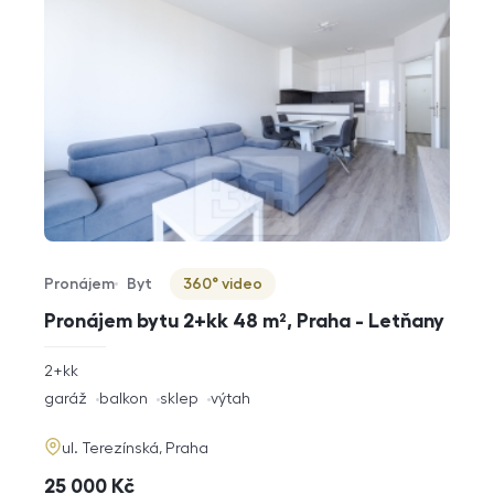
Pronájem
Byt
360° video
Typ nabídky
Typ nemovitosti
Virtuální prohlídka
Pronájem bytu 2+kk 48 m², Praha - Letňany
rozměry
2+kk
dispozice
funkce
garáž
balkon
sklep
výtah
adresa
ul. Terezínská, Praha
cena
25 000
Kč