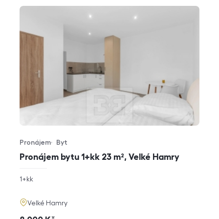
Pronájem
Byt
Typ nabídky
Typ nemovitosti
Pronájem bytu 1+kk 23 m², Velké Hamry
rozměry
1+kk
dispozice
funkce
adresa
Velké Hamry