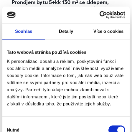
Pronájem bytu 5+kk 130 m² se sklepem,
balkonem a parkováním, Praha - Jinonice
rozměry
5+kk
dispozice
funkce
parkování
balkon
sklep
výtah
Souhlas
Detaily
Více o cookies
adresa
ul. Kohoutových, Praha
Tato webová stránka používá cookies
cena
49 000
Kč
K personalizaci obsahu a reklam, poskytování funkcí
sociálních médií a analýze naší návštěvnosti využíváme
soubory cookie. Informace o tom, jak náš web používáte,
sdílíme se svými partnery pro sociální média, inzerci a
analýzy. Partneři tyto údaje mohou zkombinovat s
dalšími informacemi, které jste jim poskytli nebo které
získali v důsledku toho, že používáte jejich služby.
Výběr
Nutné
souhlasu