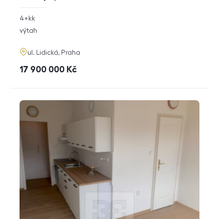
rozměry
4+kk
dispozice
funkce
výtah
adresa
ul. Lidická, Praha
cena
17 900 000
Kč