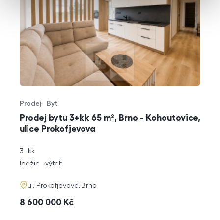
Prodej
Byt
Typ nabídky
Typ nemovitosti
Prodej bytu 3+kk 65 m², Brno - Kohoutovice,
ulice Prokofjevova
rozměry
3+kk
dispozice
funkce
lodžie
výtah
adresa
ul. Prokofjevova, Brno
cena
8 600 000
Kč