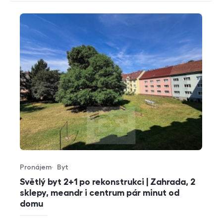
Pronájem
Byt
Typ nabídky
Typ nemovitosti
Světlý byt 2+1 po rekonstrukci | Zahrada, 2
sklepy, meandr i centrum pár minut od
domu