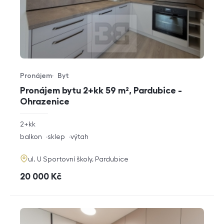
Pronájem
Byt
Typ nabídky
Typ nemovitosti
Pronájem bytu 2+kk 59 m², Pardubice -
Ohrazenice
rozměry
2+kk
dispozice
funkce
balkon
sklep
výtah
adresa
ul. U Sportovní školy, Pardubice
cena
20 000
Kč