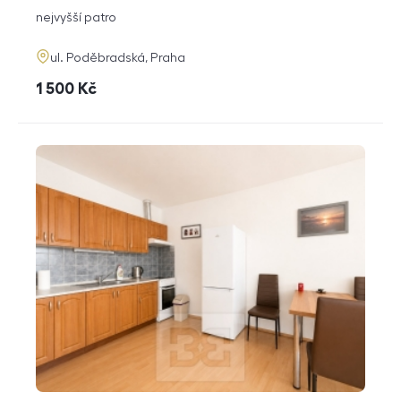
dispozice
funkce
nejvyšší patro
adresa
ul. Poděbradská, Praha
cena
1 500
Kč