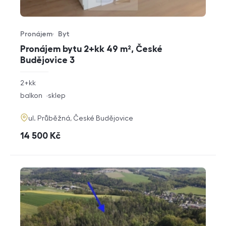
Pronájem
Byt
Typ nabídky
Typ nemovitosti
Pronájem bytu 2+kk 49 m², České
Budějovice 3
rozměry
2+kk
dispozice
funkce
balkon
sklep
adresa
ul. Průběžná, České Budějovice
cena
14 500
Kč