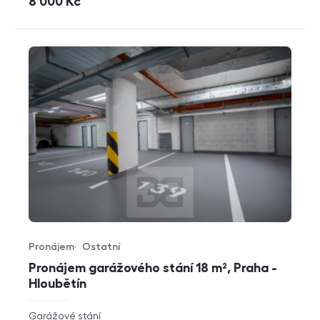
cena
8 000
Kč
Pronájem
Ostatní
Typ nabídky
Typ nemovitosti
Pronájem garážového stání 18 m², Praha -
Hloubětín
rozměry
Garážové stání