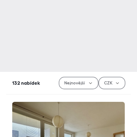
Řazen
Měn
132
nabídek