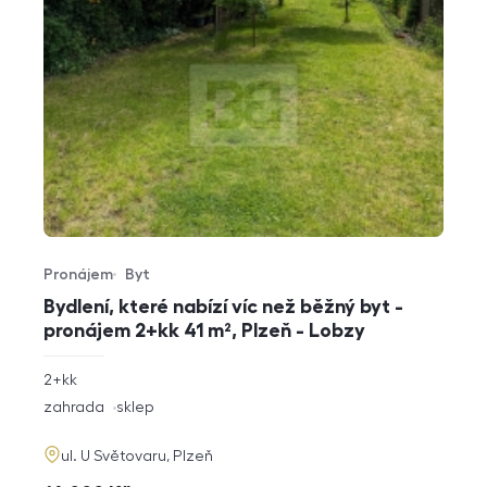
Pronájem
Byt
Typ nabídky
Typ nemovitosti
Bydlení, které nabízí víc než běžný byt -
pronájem 2+kk 41 m², Plzeň - Lobzy
rozměry
2+kk
dispozice
funkce
zahrada
sklep
adresa
ul. U Světovaru, Plzeň