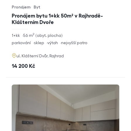
Pronájem
Byt
Typ nabídky
Typ nemovitosti
Pronájem bytu 1+kk 50m² v Rajhradě-
Klášterním Dvoře
2
rozměry
1+kk
56
m
obyt. plocha
dispozice
funkce
parkování
sklep
výtah
nejvyšší patro
adresa
ul. Klášterní Dvůr, Rajhrad
cena
14 200
Kč