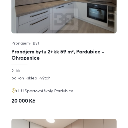
Pronájem
Byt
Typ nabídky
Typ nemovitosti
Pronájem bytu 2+kk 59 m², Pardubice -
Ohrazenice
rozměry
2+kk
dispozice
funkce
balkon
sklep
výtah
adresa
ul. U Sportovní školy, Pardubice
cena
20 000
Kč