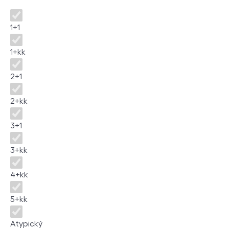
Dispozice
1+1
1+kk
2+1
2+kk
3+1
3+kk
4+kk
5+kk
Atypický