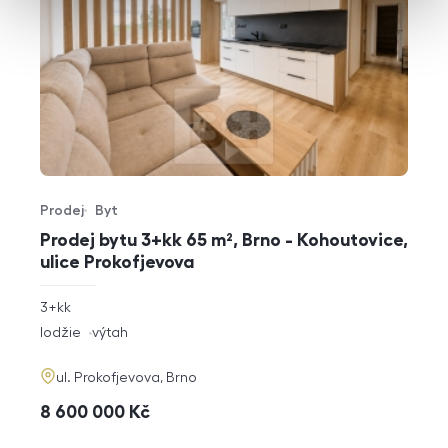
Prodej
Byt
Typ nabídky
Typ nemovitosti
Prodej bytu 3+kk 65 m², Brno - Kohoutovice,
ulice Prokofjevova
rozměry
3+kk
dispozice
funkce
lodžie
výtah
adresa
ul. Prokofjevova, Brno
cena
8 600 000
Kč