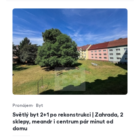
Pronájem
Byt
Typ nabídky
Typ nemovitosti
Světlý byt 2+1 po rekonstrukci | Zahrada, 2
sklepy, meandr i centrum pár minut od
domu