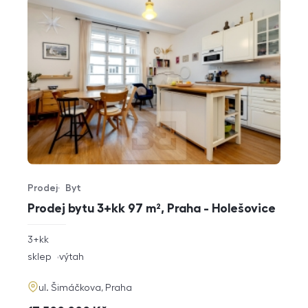
Prodej
Byt
Typ nabídky
Typ nemovitosti
Prodej bytu 3+kk 97 m², Praha - Holešovice
rozměry
3+kk
dispozice
funkce
sklep
výtah
adresa
ul. Šimáčkova, Praha