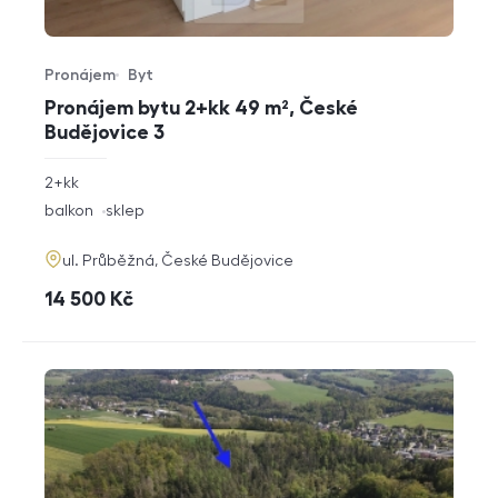
Pronájem
Byt
Typ nabídky
Typ nemovitosti
Pronájem bytu 2+kk 49 m², České
Budějovice 3
rozměry
2+kk
dispozice
funkce
balkon
sklep
adresa
ul. Průběžná, České Budějovice
cena
14 500
Kč