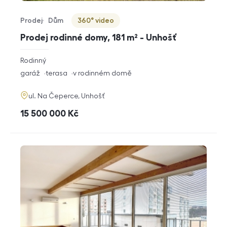
Prodej
Dům
360° video
Typ nabídky
Typ nemovitosti
Virtuální prohlídka
Prodej rodinné domy, 181 m² - Unhošť
rozměry
Rodinný
dispozice
funkce
garáž
terasa
v rodinném domě
adresa
ul. Na Čeperce, Unhošť
cena
15 500 000
Kč