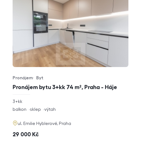
Pronájem
Byt
Typ nabídky
Typ nemovitosti
Pronájem bytu 3+kk 74 m², Praha - Háje
rozměry
3+kk
dispozice
funkce
balkon
sklep
výtah
adresa
ul. Emilie Hyblerové, Praha
cena
29 000
Kč