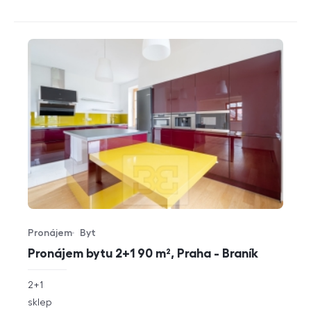
Pronájem
Byt
Typ nabídky
Typ nemovitosti
Pronájem bytu 2+1 90 m², Praha - Braník
rozměry
2+1
dispozice
funkce
sklep