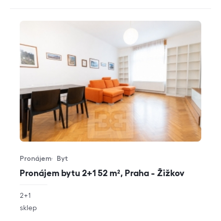
Pronájem
Byt
Typ nabídky
Typ nemovitosti
Pronájem bytu 2+1 52 m², Praha - Žižkov
rozměry
2+1
dispozice
funkce
sklep