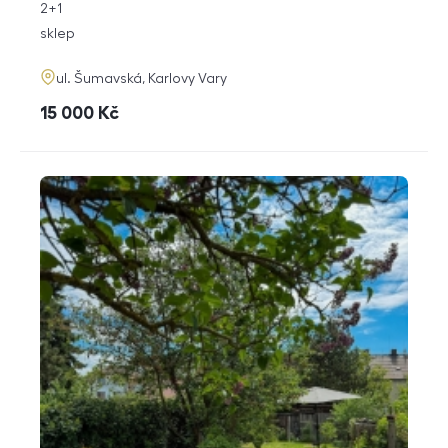
rozměry
2+1
dispozice
funkce
sklep
adresa
ul. Šumavská, Karlovy Vary
cena
15 000
Kč