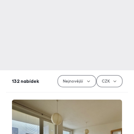
Řazen
Měn
132
nabídek