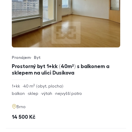
Pronájem
Byt
Typ nabídky
Typ nemovitosti
Prostorný byt 1+kk (40m²) s balkonem a
sklepem na ulici Dusíkova
2
rozměry
1+kk
40
m
obyt. plocha
dispozice
funkce
balkon
sklep
výtah
nejvyšší patro
adresa
Brno
cena
14 500
Kč