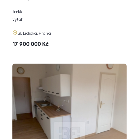
rozměry
4+kk
dispozice
funkce
výtah
adresa
ul. Lidická, Praha
cena
17 900 000
Kč