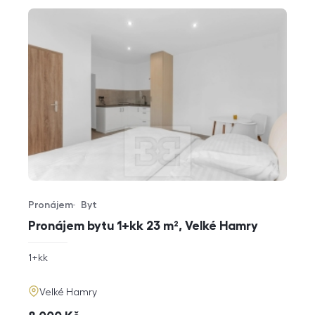
Pronájem
Byt
Typ nabídky
Typ nemovitosti
Pronájem bytu 1+kk 23 m², Velké Hamry
rozměry
1+kk
dispozice
funkce
adresa
Velké Hamry