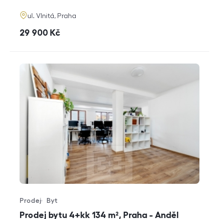
adresa
ul. Vlnitá, Praha
cena
29 900
Kč
Prodej
Byt
Typ nabídky
Typ nemovitosti
Prodej bytu 4+kk 134 m², Praha - Anděl