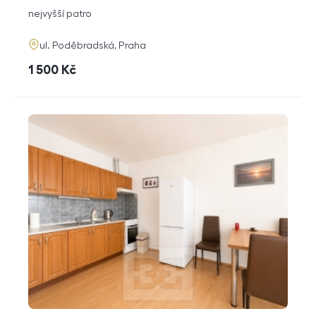
dispozice
funkce
nejvyšší patro
adresa
ul. Poděbradská, Praha
cena
1 500
Kč