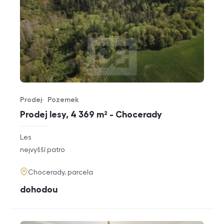
Prodej
Pozemek
Typ nabídky
Typ nemovitosti
Prodej lesy, 4 369 m² - Chocerady
rozměry
Les
dispozice
funkce
nejvyšší patro
adresa
Chocerady, parcela
cena
dohodou