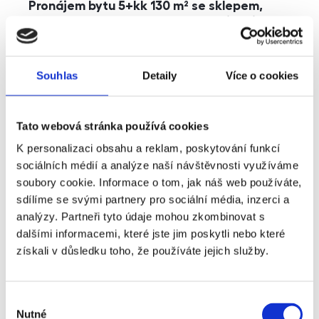
Pronájem bytu 5+kk 130 m² se sklepem,
balkonem a parkováním, Praha - Jinonice
rozměry
5+kk
dispozice
funkce
parkování
balkon
sklep
výtah
Souhlas
Detaily
Více o cookies
adresa
ul. Kohoutových, Praha
Tato webová stránka používá cookies
cena
49 000
Kč
K personalizaci obsahu a reklam, poskytování funkcí
sociálních médií a analýze naší návštěvnosti využíváme
soubory cookie. Informace o tom, jak náš web používáte,
sdílíme se svými partnery pro sociální média, inzerci a
analýzy. Partneři tyto údaje mohou zkombinovat s
dalšími informacemi, které jste jim poskytli nebo které
získali v důsledku toho, že používáte jejich služby.
Výběr
Nutné
souhlasu