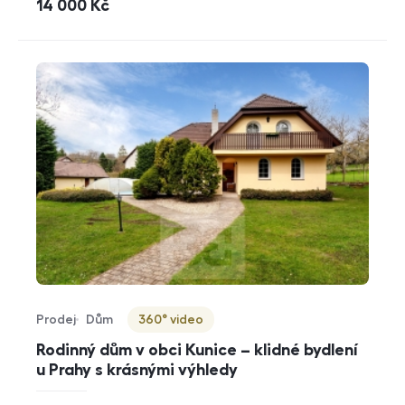
cena
14 000
Kč
Prodej
Dům
360° video
Typ nabídky
Typ nemovitosti
Virtuální prohlídka
Rodinný dům v obci Kunice – klidné bydlení
u Prahy s krásnými výhledy