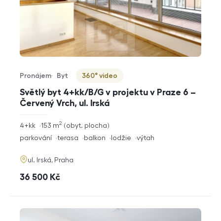
Pronájem
Byt
360° video
Typ nabídky
Typ nemovitosti
Virtuální prohlídka
Světlý byt 4+kk/B/G v projektu v Praze 6 –
Červený Vrch, ul. Irská
2
rozměry
4+kk
153
m
obyt. plocha
dispozice
funkce
parkování
terasa
balkon
lodžie
výtah
adresa
ul. Irská, Praha
cena
36 500
Kč