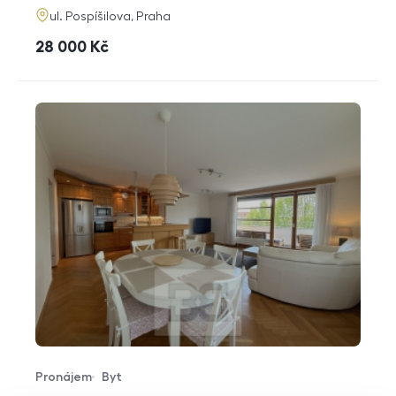
adresa
ul. Pospíšilova, Praha
cena
28 000
Kč
Pronájem
Byt
Typ nabídky
Typ nemovitosti