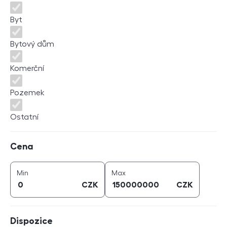
Byt
Bytový dům
Komerční
Pozemek
Ostatní
Cena
Cena
cena (
CZK
)
cena (
CZK
)
Min
Max
CZK
CZK
Dispozice