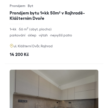
Pronájem
Byt
Typ nabídky
Typ nemovitosti
Pronájem bytu 1+kk 50m² v Rajhradě-
Klášterním Dvoře
2
rozměry
1+kk
56
m
obyt. plocha
dispozice
funkce
parkování
sklep
výtah
nejvyšší patro
adresa
ul. Klášterní Dvůr, Rajhrad
cena
14 200
Kč