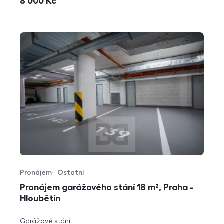
cena
8 000
Kč
Pronájem
Ostatní
Typ nabídky
Typ nemovitosti
Pronájem garážového stání 18 m², Praha -
Hloubětín
rozměry
Garážové stání