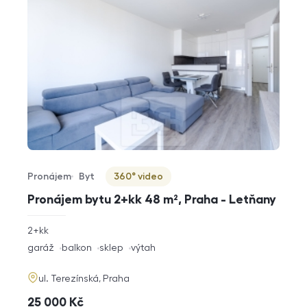
Pronájem
Byt
360° video
Typ nabídky
Typ nemovitosti
Virtuální prohlídka
Pronájem bytu 2+kk 48 m², Praha - Letňany
rozměry
2+kk
dispozice
funkce
garáž
balkon
sklep
výtah
adresa
ul. Terezínská, Praha
cena
25 000
Kč