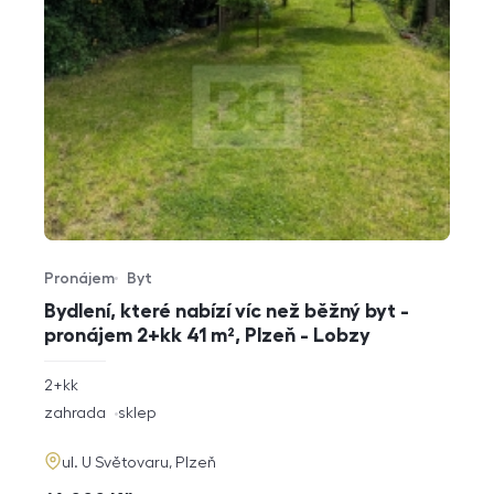
Pronájem
Byt
Typ nabídky
Typ nemovitosti
Bydlení, které nabízí víc než běžný byt -
pronájem 2+kk 41 m², Plzeň - Lobzy
rozměry
2+kk
dispozice
funkce
zahrada
sklep
adresa
ul. U Světovaru, Plzeň