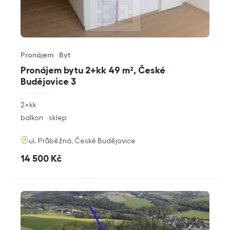
Pronájem
Byt
Typ nabídky
Typ nemovitosti
Pronájem bytu 2+kk 49 m², České
Budějovice 3
rozměry
2+kk
dispozice
funkce
balkon
sklep
adresa
ul. Průběžná, České Budějovice
cena
14 500
Kč