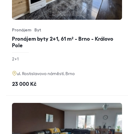
Pronájem
Byt
Typ nabídky
Typ nemovitosti
Pronájem byty 2+1, 61 m² - Brno - Královo
Pole
rozměry
2+1
dispozice
funkce
adresa
ul. Rostislavovo náměstí, Brno
cena
23 000
Kč