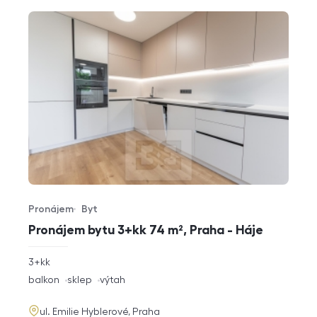
Pronájem
Byt
Typ nabídky
Typ nemovitosti
Pronájem bytu 3+kk 74 m², Praha - Háje
rozměry
3+kk
dispozice
funkce
balkon
sklep
výtah
adresa
ul. Emilie Hyblerové, Praha