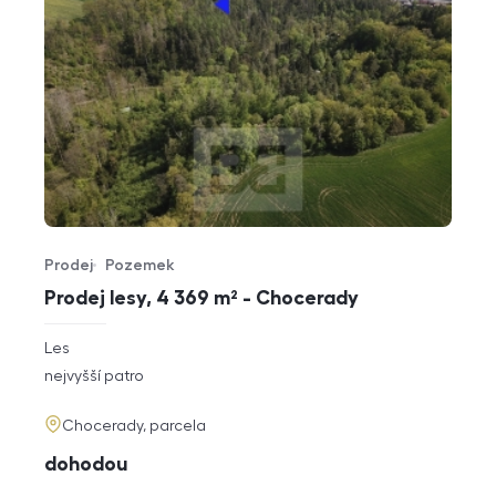
Prodej
Pozemek
Typ nabídky
Typ nemovitosti
Prodej lesy, 4 369 m² - Chocerady
rozměry
Les
dispozice
funkce
nejvyšší patro
adresa
Chocerady, parcela
cena
dohodou