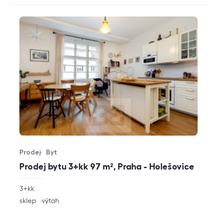
Prodej
Byt
Typ nabídky
Typ nemovitosti
Prodej bytu 3+kk 97 m², Praha - Holešovice
rozměry
3+kk
dispozice
funkce
sklep
výtah