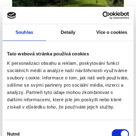
Souhlas
Detaily
Více o cookies
Tato webová stránka používá cookies
K personalizaci obsahu a reklam, poskytování funkcí
sociálních médií a analýze naší návštěvnosti využíváme
Pronájem
Byt
Typ nabídky
Typ nemovitosti
soubory cookie. Informace o tom, jak náš web používáte,
Bydlení, které nabízí víc než běžný byt -
sdílíme se svými partnery pro sociální média, inzerci a
pronájem 2+kk 41 m², Plzeň - Lobzy
analýzy. Partneři tyto údaje mohou zkombinovat s
dalšími informacemi, které jste jim poskytli nebo které
rozměry
2+kk
dispozice
získali v důsledku toho, že používáte jejich služby.
funkce
zahrada
sklep
adresa
ul. U Světovaru, Plzeň
Výběr
Nutné
cena
14 000
Kč
souhlasu