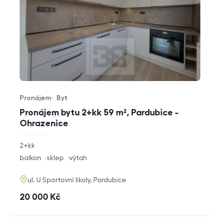
Pronájem
Byt
Typ nabídky
Typ nemovitosti
Pronájem bytu 2+kk 59 m², Pardubice -
Ohrazenice
rozměry
2+kk
dispozice
funkce
balkon
sklep
výtah
adresa
ul. U Sportovní školy, Pardubice
cena
20 000
Kč