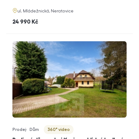
funkce
adresa
ul. Mládežnická, Neratovice
cena
24 990
Kč
Prodej
Dům
360° video
Typ nabídky
Typ nemovitosti
Virtuální prohlídka