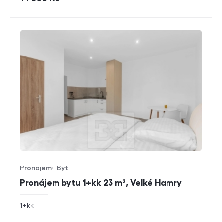
Pronájem
Byt
Typ nabídky
Typ nemovitosti
Pronájem bytu 1+kk 23 m², Velké Hamry
rozměry
1+kk
dispozice
funkce