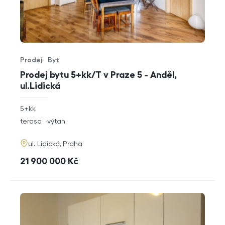
Prodej
Byt
Typ nabídky
Typ nemovitosti
Prodej bytu 5+kk/T v Praze 5 - Anděl,
ul.Lidická
rozměry
5+kk
dispozice
funkce
terasa
výtah
adresa
ul. Lidická, Praha
cena
21 900 000
Kč