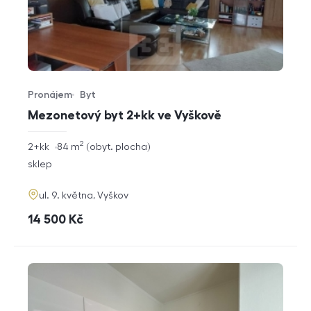
Pronájem
Byt
Typ nabídky
Typ nemovitosti
Mezonetový byt 2+kk ve Vyškově
2
rozměry
2+kk
84
m
obyt. plocha
dispozice
funkce
sklep
adresa
ul. 9. května, Vyškov
cena
14 500
Kč