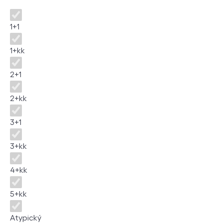
Dispozice
1+1
1+kk
2+1
2+kk
3+1
3+kk
4+kk
5+kk
Atypický