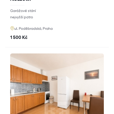
rozměry
Garážové stání
dispozice
funkce
nejvyšší patro
adresa
ul. Poděbradská, Praha
cena
1 500
Kč