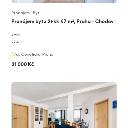
Pronájem
Byt
Typ nabídky
Typ nemovitosti
Pronájem bytu 2+kk 47 m², Praha - Chodov
rozměry
2+kk
dispozice
funkce
výtah
adresa
ul. Čenětická, Praha
cena
21 000
Kč