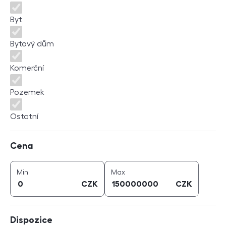
Byt
Bytový dům
Komerční
Pozemek
Ostatní
Cena
Cena
cena (
CZK
)
cena (
CZK
)
Min
Max
CZK
CZK
Dispozice