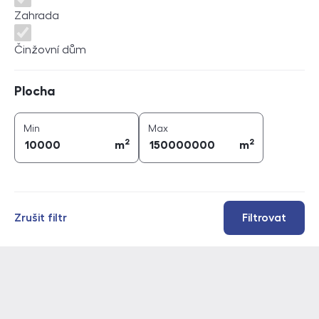
Zahrada
Činžovní dům
Plocha
Plocha
2
2
plocha (
m
)
plocha (
m
)
Min
Max
2
2
m
m
Zrušit filtr
Filtrovat