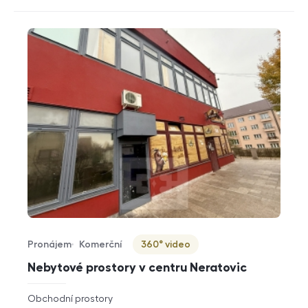
Pronájem
Komerční
360° video
Typ nabídky
Typ nemovitosti
Virtuální prohlídka
Nebytové prostory v centru Neratovic
rozměry
Obchodní prostory
dispozice