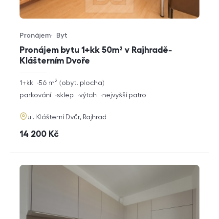
Pronájem
Byt
Typ nabídky
Typ nemovitosti
Pronájem bytu 1+kk 50m² v Rajhradě-
Klášterním Dvoře
2
rozměry
1+kk
56
m
obyt. plocha
dispozice
funkce
parkování
sklep
výtah
nejvyšší patro
adresa
ul. Klášterní Dvůr, Rajhrad
cena
14 200
Kč