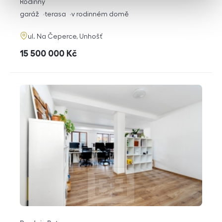
rozměry
Rodinný
dispozice
funkce
garáž
terasa
v rodinném domě
adresa
ul. Na Čeperce, Unhošť
cena
15 500 000
Kč