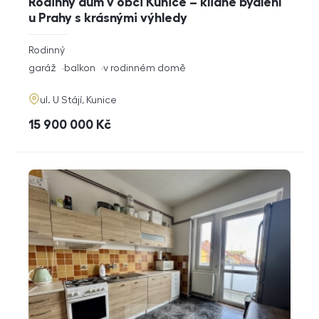
Rodinný dům v obci Kunice – klidné bydlení
u Prahy s krásnými výhledy
rozměry
Rodinný
dispozice
funkce
garáž
balkon
v rodinném domě
adresa
ul. U Stájí, Kunice
cena
15 900 000
Kč