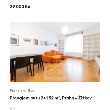
cena
29 000
Kč
Pronájem
Byt
Typ nabídky
Typ nemovitosti
Pronájem bytu 2+1 52 m², Praha - Žižkov
rozměry
2+1