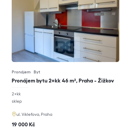
Pronájem
Byt
Typ nabídky
Typ nemovitosti
Pronájem bytu 2+kk 46 m², Praha - Žižkov
rozměry
2+kk
dispozice
funkce
sklep
adresa
ul. Viklefova, Praha
cena
19 000
Kč