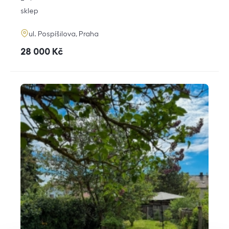
dispozice
funkce
sklep
adresa
ul. Pospíšilova, Praha
cena
28 000
Kč