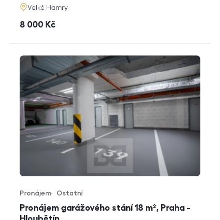
adresa
Velké Hamry
cena
8 000
Kč
Pronájem
Ostatní
Typ nabídky
Typ nemovitosti
Pronájem garážového stání 18 m², Praha -
Hloubětín