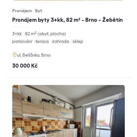
Pronájem
Byt
Typ nabídky
Typ nemovitosti
Pronájem byty 3+kk, 82 m² - Brno - Žebětín
2
rozměry
3+kk
82
m
obyt. plocha
dispozice
funkce
parkování
terasa
zahrada
sklep
adresa
ul. Bešůvka, Brno
cena
30 000
Kč