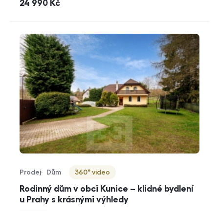
cena
24 990
Kč
Prodej
Dům
360° video
Typ nabídky
Typ nemovitosti
Virtuální prohlídka
Rodinný dům v obci Kunice – klidné bydlení
u Prahy s krásnými výhledy