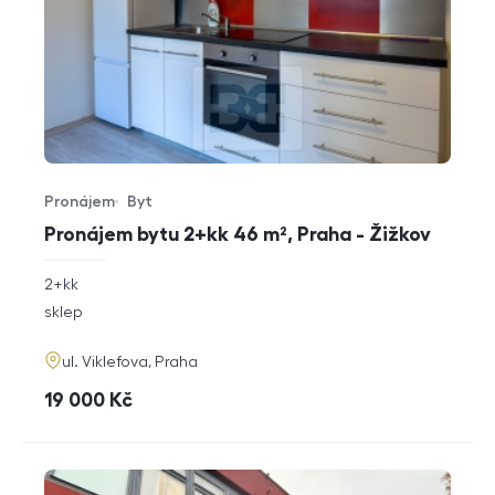
Pronájem
Byt
Typ nabídky
Typ nemovitosti
Pronájem bytu 2+kk 46 m², Praha - Žižkov
rozměry
2+kk
dispozice
funkce
sklep
adresa
ul. Viklefova, Praha
cena
19 000
Kč