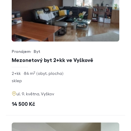
Pronájem
Byt
Typ nabídky
Typ nemovitosti
Mezonetový byt 2+kk ve Vyškově
2
rozměry
2+kk
84
m
obyt. plocha
dispozice
funkce
sklep
adresa
ul. 9. května, Vyškov
cena
14 500
Kč