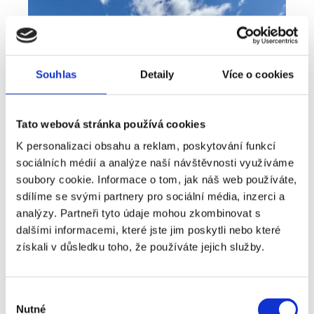
Souhlas
Detaily
Více o cookies
Tato webová stránka používá cookies
K personalizaci obsahu a reklam, poskytování funkcí
sociálních médií a analýze naší návštěvnosti využíváme
soubory cookie. Informace o tom, jak náš web používáte,
sdílíme se svými partnery pro sociální média, inzerci a
analýzy. Partneři tyto údaje mohou zkombinovat s
Prodej
Dům
360° video
Typ nabídky
Typ nemovitosti
Virtuální prohlídka
dalšími informacemi, které jste jim poskytli nebo které
Prodej rodinné domy, 181 m² - Unhošť
získali v důsledku toho, že používáte jejich služby.
rozměry
Rodinný
dispozice
funkce
garáž
terasa
v rodinném domě
Výběr
Nutné
souhlasu