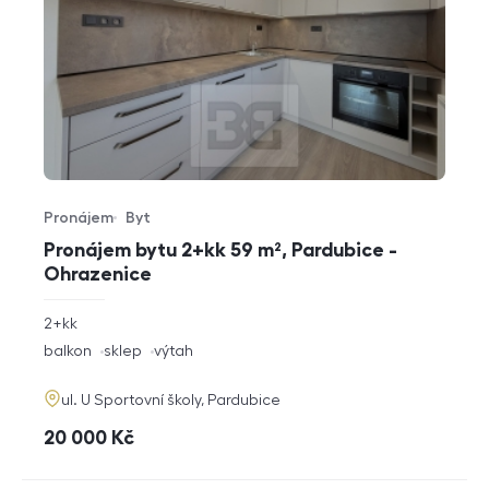
Pronájem
Byt
Typ nabídky
Typ nemovitosti
Pronájem bytu 2+kk 59 m², Pardubice -
Ohrazenice
rozměry
2+kk
dispozice
funkce
balkon
sklep
výtah
adresa
ul. U Sportovní školy, Pardubice
cena
20 000
Kč