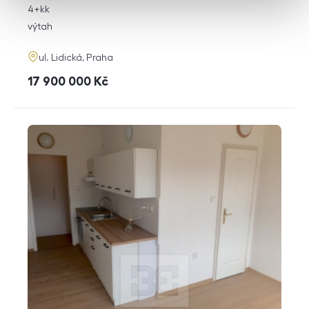
rozměry
4+kk
dispozice
funkce
výtah
adresa
ul. Lidická, Praha
cena
17 900 000
Kč