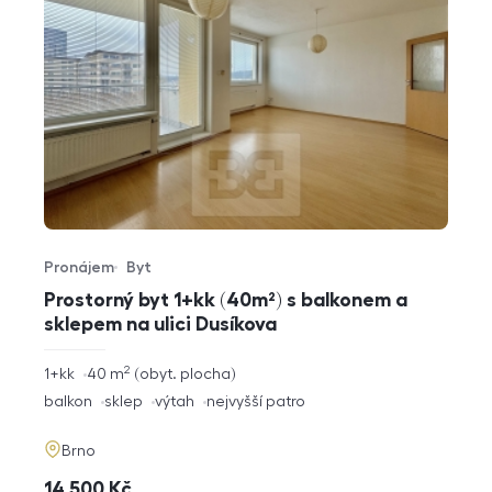
Pronájem
Byt
Typ nabídky
Typ nemovitosti
Prostorný byt 1+kk (40m²) s balkonem a
sklepem na ulici Dusíkova
2
rozměry
1+kk
40
m
obyt. plocha
dispozice
funkce
balkon
sklep
výtah
nejvyšší patro
adresa
Brno
cena
14 500
Kč