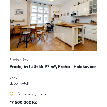
Prodej
Byt
Typ nabídky
Typ nemovitosti
Prodej bytu 3+kk 97 m², Praha - Holešovice
rozměry
3+kk
dispozice
funkce
sklep
výtah
adresa
ul. Šimáčkova, Praha
cena
17 500 000
Kč