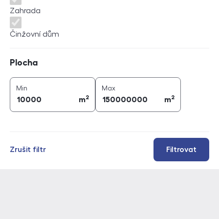
Zahrada
Činžovní dům
Plocha
Plocha
2
2
plocha (
m
)
plocha (
m
)
Min
Max
2
2
m
m
Zrušit filtr
Filtrovat