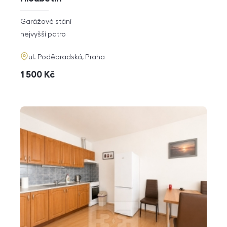
rozměry
Garážové stání
dispozice
funkce
nejvyšší patro
adresa
ul. Poděbradská, Praha
cena
1 500
Kč