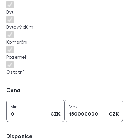
Byt
Bytový dům
Komerční
Pozemek
Ostatní
Cena
Cena
cena (
CZK
)
cena (
CZK
)
Min
Max
CZK
CZK
Dispozice