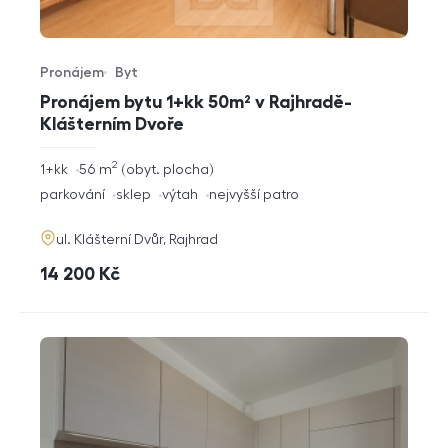
Pronájem
Byt
Typ nabídky
Typ nemovitosti
Pronájem bytu 1+kk 50m² v Rajhradě-
Klášterním Dvoře
2
rozměry
1+kk
56
m
obyt. plocha
dispozice
funkce
parkování
sklep
výtah
nejvyšší patro
adresa
ul. Klášterní Dvůr, Rajhrad
cena
14 200
Kč