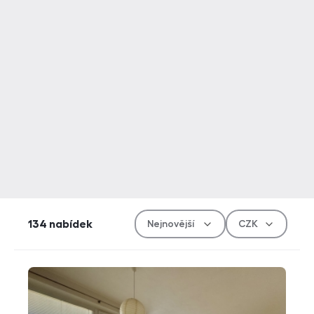
Řazen
Měn
134
nabídek