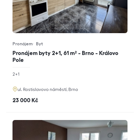
Pronájem
Byt
Typ nabídky
Typ nemovitosti
Pronájem byty 2+1, 61 m² - Brno - Královo
Pole
rozměry
2+1
dispozice
funkce
adresa
ul. Rostislavovo náměstí, Brno
cena
23 000
Kč