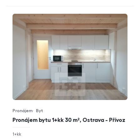
Pronájem
Byt
Typ nabídky
Typ nemovitosti
Pronájem bytu 1+kk 30 m², Ostrava - Přívoz
rozměry
1+kk
dispozice