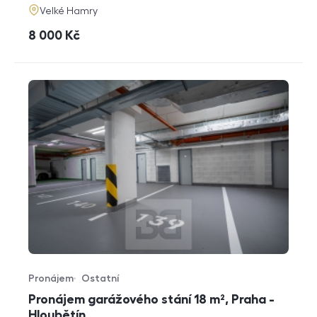
adresa
Velké Hamry
cena
8 000
Kč
Pronájem
Ostatní
Typ nabídky
Typ nemovitosti
Pronájem garážového stání 18 m², Praha -
Hloubětín