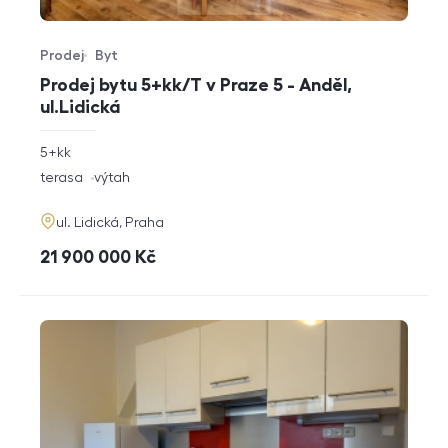
Prodej
Byt
Typ nabídky
Typ nemovitosti
Prodej bytu 5+kk/T v Praze 5 - Anděl,
ul.Lidická
rozměry
5+kk
dispozice
funkce
terasa
výtah
adresa
ul. Lidická, Praha
cena
21 900 000
Kč