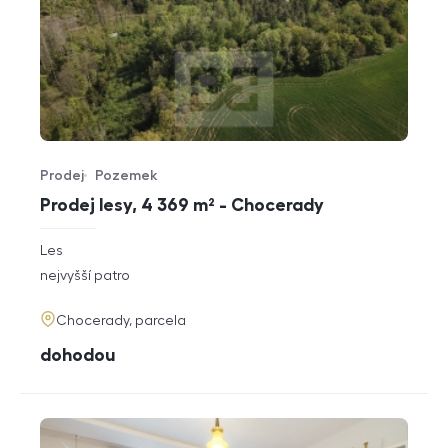
Prodej
Pozemek
Typ nabídky
Typ nemovitosti
Prodej lesy, 4 369 m² - Chocerady
rozměry
Les
dispozice
funkce
nejvyšší patro
adresa
Chocerady, parcela
cena
dohodou