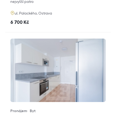
funkce
nejvyšší patro
adresa
ul. Palackého, Ostrava
cena
6 700
Kč
Pronájem
Byt
Typ nabídky
Typ nemovitosti