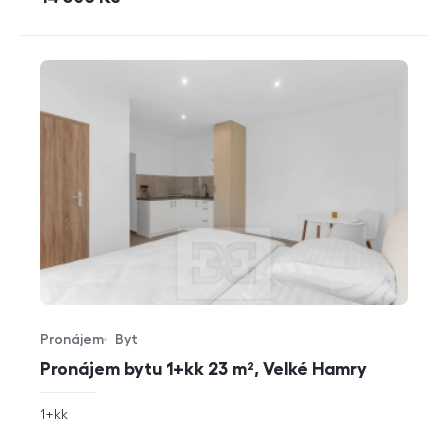
Pronájem
Byt
Typ nabídky
Typ nemovitosti
Pronájem bytu 1+kk 23 m², Velké Hamry
rozměry
1+kk
dispozice
funkce