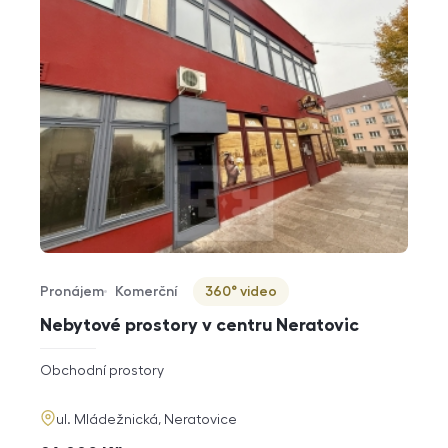
Pronájem
Komerční
360° video
Typ nabídky
Typ nemovitosti
Virtuální prohlídka
Nebytové prostory v centru Neratovic
rozměry
Obchodní prostory
dispozice
funkce
adresa
ul. Mládežnická, Neratovice