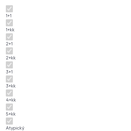
Dispozice
1+1
1+kk
2+1
2+kk
3+1
3+kk
4+kk
5+kk
Atypický