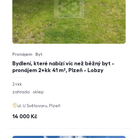
Pronájem
Byt
Typ nabídky
Typ nemovitosti
Bydlení, které nabízí víc než běžný byt -
pronájem 2+kk 41 m², Plzeň - Lobzy
rozměry
2+kk
dispozice
funkce
zahrada
sklep
adresa
ul. U Světovaru, Plzeň
cena
14 000
Kč