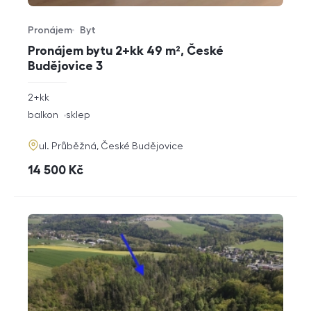
Pronájem
Byt
Typ nabídky
Typ nemovitosti
Pronájem bytu 2+kk 49 m², České
Budějovice 3
rozměry
2+kk
dispozice
funkce
balkon
sklep
adresa
ul. Průběžná, České Budějovice
cena
14 500
Kč