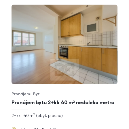
Pronájem
Byt
Typ nabídky
Typ nemovitosti
Pronájem bytu 2+kk 40 m² nedaleko metra
2
rozměry
2+kk
40
m
obyt. plocha
dispozice
funkce