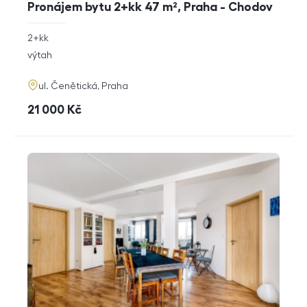
Pronájem bytu 2+kk 47 m², Praha - Chodov
rozměry
2+kk
dispozice
funkce
výtah
adresa
ul. Čenětická, Praha
cena
21 000
Kč