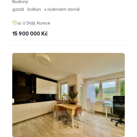
rozměry
Rodinný
dispozice
funkce
garáž
balkon
v rodinném domě
adresa
ul. U Stájí, Kunice
cena
15 900 000
Kč