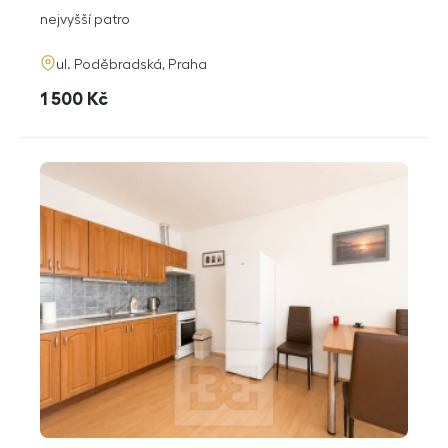
dispozice
funkce
nejvyšší patro
adresa
ul. Poděbradská, Praha
cena
1 500
Kč