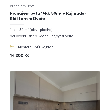
Pronájem
Byt
Typ nabídky
Typ nemovitosti
Pronájem bytu 1+kk 50m² v Rajhradě-
Klášterním Dvoře
2
rozměry
1+kk
56
m
obyt. plocha
dispozice
funkce
parkování
sklep
výtah
nejvyšší patro
adresa
ul. Klášterní Dvůr, Rajhrad
cena
14 200
Kč