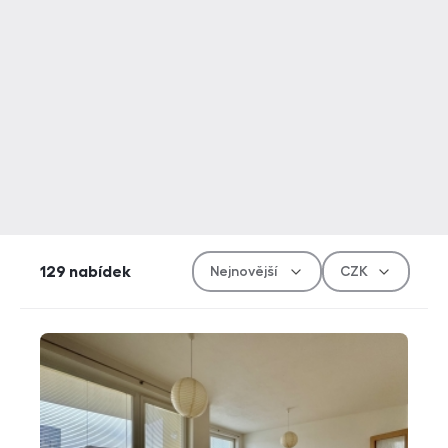
Řazen
Měn
129
nabídek