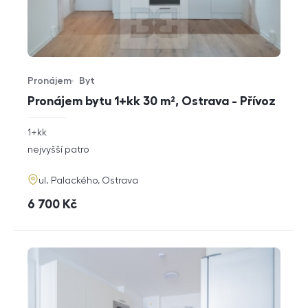
Pronájem
Byt
Typ nabídky
Typ nemovitosti
Pronájem bytu 1+kk 30 m², Ostrava - Přívoz
rozměry
1+kk
dispozice
funkce
nejvyšší patro
adresa
ul. Palackého, Ostrava
cena
6 700
Kč