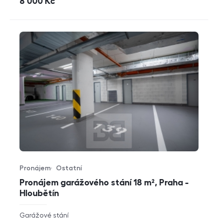
cena
8 000
Kč
Pronájem
Ostatní
Typ nabídky
Typ nemovitosti
Pronájem garážového stání 18 m², Praha -
Hloubětín
rozměry
Garážové stání