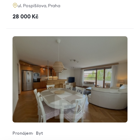
adresa
ul. Pospíšilova, Praha
cena
28 000
Kč
Pronájem
Byt
Typ nabídky
Typ nemovitosti