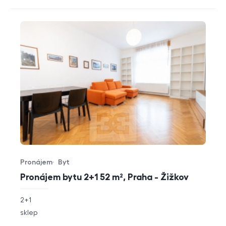
Pronájem
Byt
Typ nabídky
Typ nemovitosti
Pronájem bytu 2+1 52 m², Praha - Žižkov
rozměry
2+1
dispozice
funkce
sklep