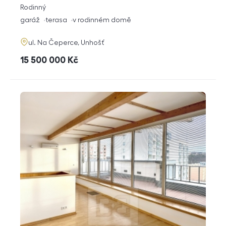
rozměry
Rodinný
dispozice
funkce
garáž
terasa
v rodinném domě
adresa
ul. Na Čeperce, Unhošť
cena
15 500 000
Kč