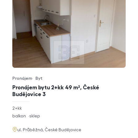
Pronájem
Byt
Typ nabídky
Typ nemovitosti
Pronájem bytu 2+kk 49 m², České
Budějovice 3
rozměry
2+kk
dispozice
funkce
balkon
sklep
adresa
ul. Průběžná, České Budějovice