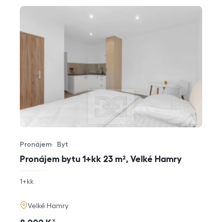
Pronájem
Byt
Typ nabídky
Typ nemovitosti
Pronájem bytu 1+kk 23 m², Velké Hamry
rozměry
1+kk
dispozice
funkce
adresa
Velké Hamry