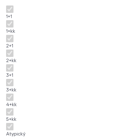
Dispozice
1+1
1+kk
2+1
2+kk
3+1
3+kk
4+kk
5+kk
Atypický