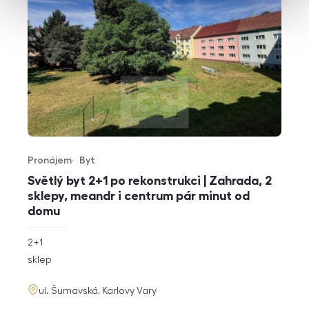
Pronájem
Byt
Typ nabídky
Typ nemovitosti
Světlý byt 2+1 po rekonstrukci | Zahrada, 2
sklepy, meandr i centrum pár minut od
domu
rozměry
2+1
dispozice
funkce
sklep
adresa
ul. Šumavská, Karlovy Vary