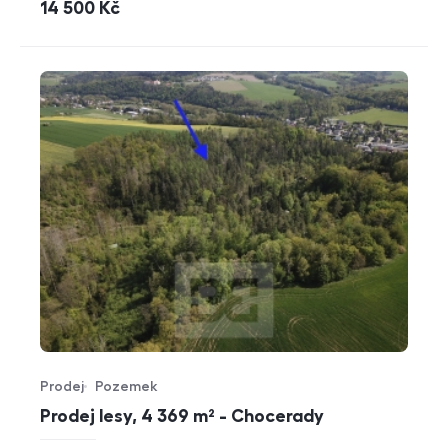
cena
14 500
Kč
Prodej
Pozemek
Typ nabídky
Typ nemovitosti
Prodej lesy, 4 369 m² - Chocerady