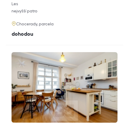
rozměry
Les
dispozice
funkce
nejvyšší patro
adresa
Chocerady, parcela
cena
dohodou