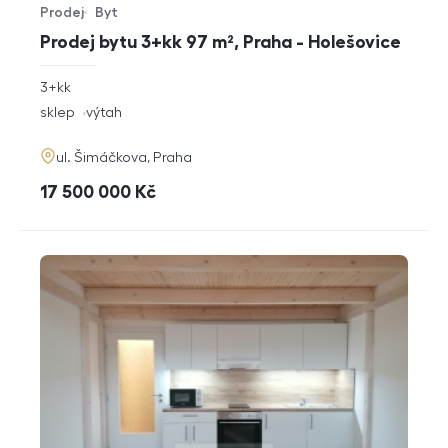
Prodej
Byt
Typ nabídky
Typ nemovitosti
Prodej bytu 3+kk 97 m², Praha - Holešovice
rozměry
3+kk
dispozice
funkce
sklep
výtah
adresa
ul. Šimáčkova, Praha
cena
17 500 000
Kč