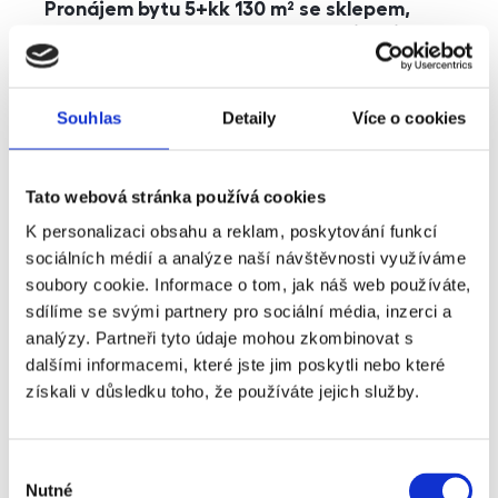
Pronájem bytu 5+kk 130 m² se sklepem,
balkonem a parkováním, Praha - Jinonice
rozměry
5+kk
dispozice
funkce
parkování
balkon
sklep
výtah
Souhlas
Detaily
Více o cookies
adresa
ul. Kohoutových, Praha
Tato webová stránka používá cookies
cena
49 000
Kč
K personalizaci obsahu a reklam, poskytování funkcí
sociálních médií a analýze naší návštěvnosti využíváme
soubory cookie. Informace o tom, jak náš web používáte,
sdílíme se svými partnery pro sociální média, inzerci a
analýzy. Partneři tyto údaje mohou zkombinovat s
dalšími informacemi, které jste jim poskytli nebo které
získali v důsledku toho, že používáte jejich služby.
Výběr
Nutné
souhlasu