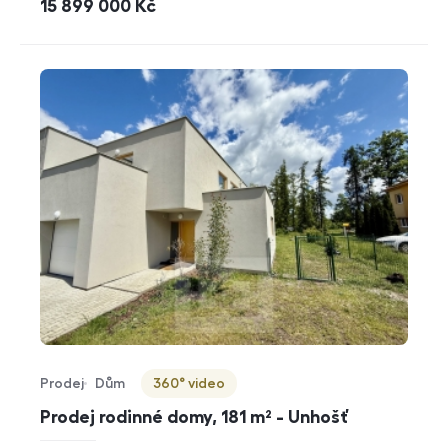
cena
15 899 000
Kč
Prodej
Dům
360° video
Typ nabídky
Typ nemovitosti
Virtuální prohlídka
Prodej rodinné domy, 181 m² - Unhošť