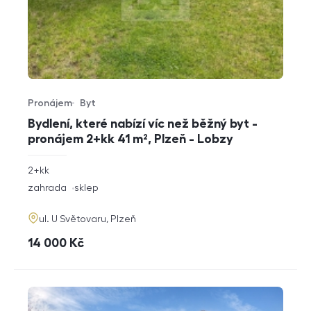
Pronájem
Byt
Typ nabídky
Typ nemovitosti
Bydlení, které nabízí víc než běžný byt -
pronájem 2+kk 41 m², Plzeň - Lobzy
rozměry
2+kk
dispozice
funkce
zahrada
sklep
adresa
ul. U Světovaru, Plzeň
cena
14 000
Kč