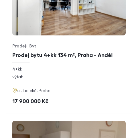
Prodej
Byt
Typ nabídky
Typ nemovitosti
Prodej bytu 4+kk 134 m², Praha - Anděl
rozměry
4+kk
dispozice
funkce
výtah
adresa
ul. Lidická, Praha
cena
17 900 000
Kč