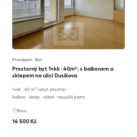
Pronájem
Byt
Typ nabídky
Typ nemovitosti
Prostorný byt 1+kk (40m²) s balkonem a
sklepem na ulici Dusíkova
2
rozměry
1+kk
40
m
obyt. plocha
dispozice
funkce
balkon
sklep
výtah
nejvyšší patro
adresa
Brno
cena
14 500
Kč