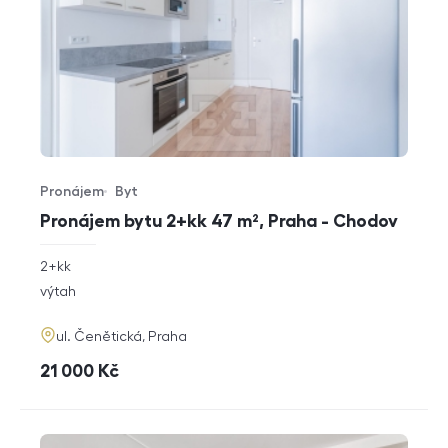
Pronájem
Byt
Typ nabídky
Typ nemovitosti
Pronájem bytu 2+kk 47 m², Praha - Chodov
rozměry
2+kk
dispozice
funkce
výtah
adresa
ul. Čenětická, Praha
cena
21 000
Kč