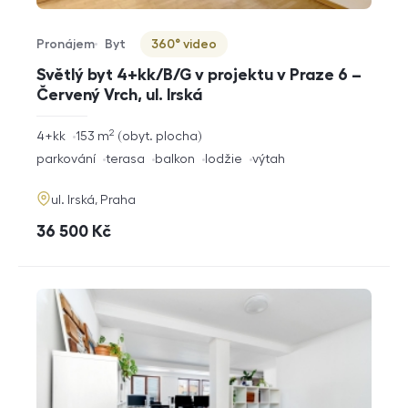
Pronájem
Byt
360° video
Typ nabídky
Typ nemovitosti
Virtuální prohlídka
Světlý byt 4+kk/B/G v projektu v Praze 6 –
Červený Vrch, ul. Irská
2
rozměry
4+kk
153
m
obyt. plocha
dispozice
funkce
parkování
terasa
balkon
lodžie
výtah
adresa
ul. Irská, Praha
cena
36 500
Kč