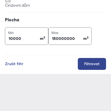
Činžovní dům
Plocha
Plocha
2
2
plocha (
m
)
plocha (
m
)
Min
Max
2
2
m
m
Zrušit filtr
Filtrovat