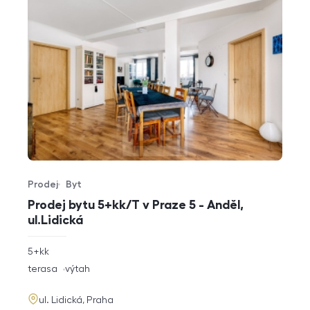
Prodej
Byt
Typ nabídky
Typ nemovitosti
Prodej bytu 5+kk/T v Praze 5 - Anděl,
ul.Lidická
rozměry
5+kk
dispozice
funkce
terasa
výtah
adresa
ul. Lidická, Praha