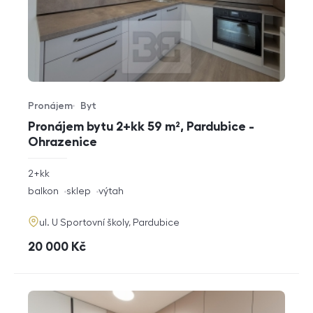
Pronájem
Byt
Typ nabídky
Typ nemovitosti
Pronájem bytu 2+kk 59 m², Pardubice -
Ohrazenice
rozměry
2+kk
dispozice
funkce
balkon
sklep
výtah
adresa
ul. U Sportovní školy, Pardubice
cena
20 000
Kč