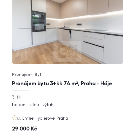
Pronájem
Byt
Typ nabídky
Typ nemovitosti
Pronájem bytu 3+kk 74 m², Praha - Háje
rozměry
3+kk
dispozice
funkce
balkon
sklep
výtah
adresa
ul. Emilie Hyblerové, Praha
cena
29 000
Kč