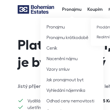
Pronajmu
Koupím
Hlavní nabídka
Pronajmu
Prodá
Realitn
Pronajmu krátkodobě
Platíme nájem,
Ceník
je byt prázdný
Nacenění nájmu
Vzory smluv
Jak pronajmout byt
Jistý příjem z pronájmu každý měsíc. S le
Vyhledání nájemníka
Odhad ceny nemovitosti
Vyděláme vám ročně průměrně
o 13 205 K
ušetříme 70+ hodin práce ročně,