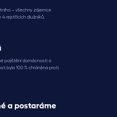
ntního – všechny zájemce
 4 rejstřících dlužníků.
á
é pojištění domácnosti a
st byla 100 % chráněna proti
é a postaráme