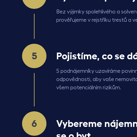
Bez výjimky spolehlivého a solve
prověřujeme v rejstříku trestů a ve
Pojistíme, co se d
S podnájemníky uzavíráme povinn
odpovědnosti, aby vaše nemovito
všem potenciálním rizikům.
Vybereme nájemn
se o byt