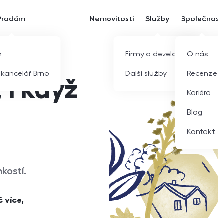
Prodám
Nemovitosti
Služby
Společno
m
Firmy a developeři
O nás
í kancelář Brno
Další služby
Recenze
 i když
Kariéra
Blog
Kontakt
hkostí.
č více,