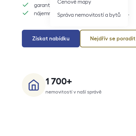
Cenové mapy
garantujeme stav bytu,
nájemné každý měsíc na minutu přesně.
Správa nemovitostí a bytů
Získat nabídku
Nejdřív se poradit
1 700
+
nemovitostí v naší správě