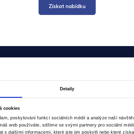
Získat nabídku
Průběh spolupráce
Detaily
Vaše cesta ke garantovanému nájmu s lehkostí
á cookies
klam, poskytování funkcí sociálních médií a analýze naší návšt
 náš web používáte, sdílíme se svými partnery pro sociální média
 s dalšími informacemi, které jste jim poskytli nebo které získa