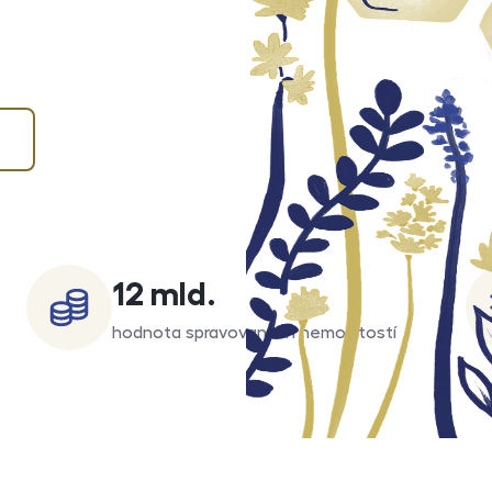
12 mld.
hodnota spravovaných nemovitostí