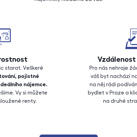
rostnost
Vzdálenost 
c starat. Veškeré
Pro nás nehraje žá
ování, pojistné
váš byt nachází n
 ideálního nájemce.
na něj rádi podív
ešíme. Vy si můžete
bydlet v Praze a kl
sloužené renty.
na druhé stra