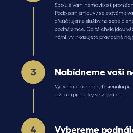
Spolu s vámi nemovitost prohlé
Podpisem smlouvy se stáváme va
přeúčtujeme služby na sebe a en
podnájemce. Od té chvíle jdou vše
námi, vy inkasujete pravidelně náj
Nabídneme vaši n
Vytvoříme pro ni profesionální pr
inzerci i prohlídky se zájemci.
Vybereme podnáj