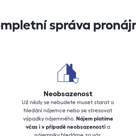
mpletní správa proná
Neobsazenost
Už nikdy se nebudete muset starat o
hledání nájemce nebo se stresovat
výpadky nájemného.
Nájem platíme
včas i v případě neobsazenosti
a
nájemníky hledáme za vás.