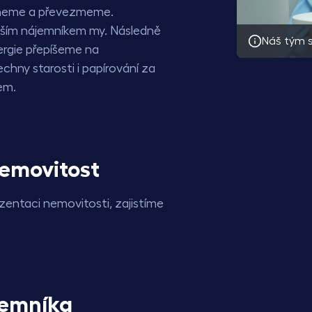
dneme a převezmeme.
ším nájemníkem my. Následně
Náš tým s
ergie přepíšeme na
chny starosti i papírování za
em.
emovitost
ezentaci nemovitosti, zajistíme
emníka