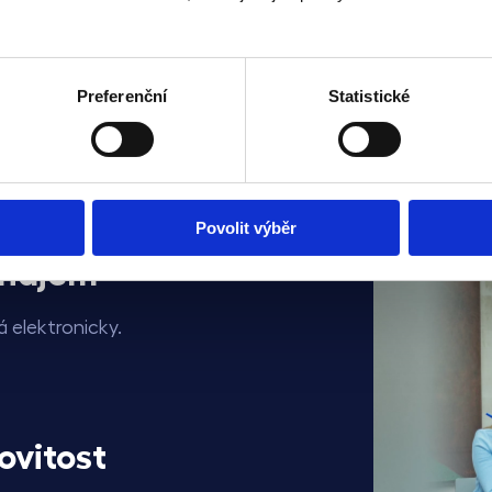
Věděli jste
ajitelů, se kterými jsme se spojili, zjistilo, že mohou vydě
Preferenční
Statistické
o
13 000
Kč
ročně víc?
Povolit výběr
onájem
 elektronicky.
vitost