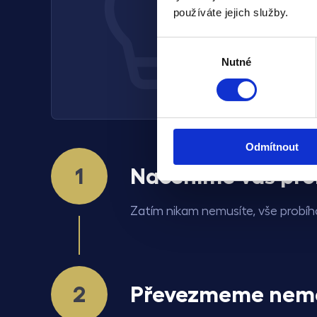
používáte jejich služby.
Výběr
že až 70 % m
Nutné
souhlasu
Odmítnout
Naceníme váš pr
Zatím nikam nemusíte, vše probíhá
Převezmeme nemo