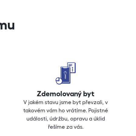
jmu
Zdemolovaný byt
V jakém stavu jsme byt převzali, v
takovém vám ho vrátíme. Pojistné
události, údržbu, opravu a úklid
řešíme za vás.