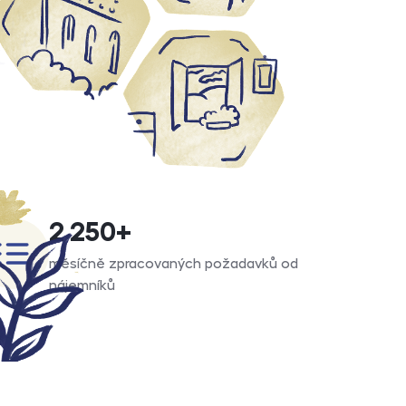
2 250
+
měsíčně zpracovaných požadavků od
nájemníků