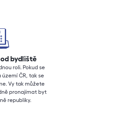
od bydliště
dnou roli. Pokud se
a území ČR, tak se
áme. Vy tak můžete
idně pronajímat byt
ně republiky.