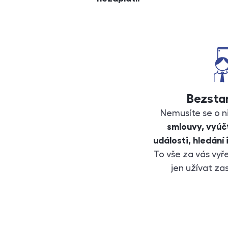
Bezsta
Nemusíte se o ni
smlouvy, vyúčt
události, hledání
To vše za vás vyř
jen užívat za