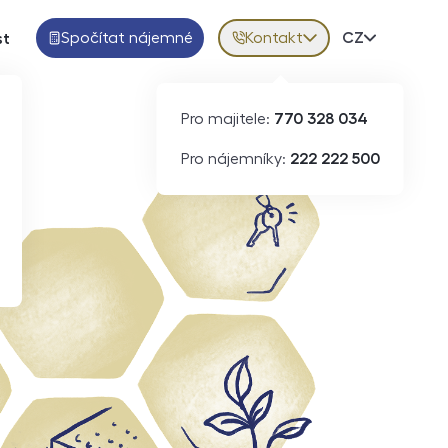
Spočítat nájemné
Kontakt
Volba jazy
CZ
st
Pro majitele:
770 328 034
Pro nájemníky:
222 222 500