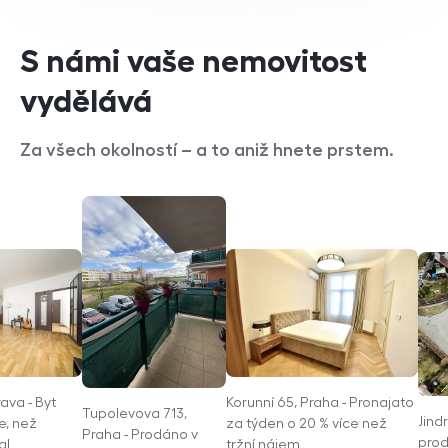
S námi vaše nemovitost
vydělává
Za všech okolností – a to aniž hnete prstem.
ava - Byt
Korunní 65, Praha - Pronajato
Tupolevova 713,
Jind
e, než
za týden o 20 % více než
Praha - Prodáno v
prod
al
tržní nájem