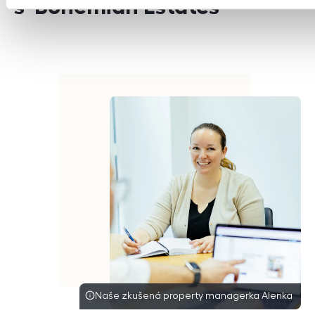
s
Bohemian Estates
Naše zkušená property managerka Alenka