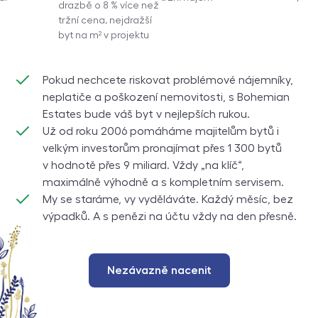
drazbě o 8 % více než
tržní cena, nejdražší
byt na m² v projektu
Pokud nechcete riskovat problémové nájemníky,
neplatiče a poškození nemovitosti, s
Bohemian
Estates
bude váš byt v nejlepších rukou.
Už od roku 2006 pomáháme majitelům bytů i
velkým investorům pronajímat přes
1 300
bytů
v hodnotě přes 9 miliard. Vždy „na klíč“,
maximálně výhodně a s kompletním servisem.
My se staráme, vy vyděláváte. Každý měsíc, bez
výpadků. A s penězi na účtu vždy na den přesně.
Nezávazně nacenit