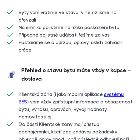
Byty vám vrátíme ve stavu, v němž jsme ho
převzali
Nájemníka pojistíme na riziko poškození bytu
Případné pojistné události řešíme za vás
Postaráme se o údržbu, opravy, úklid i zahradní
práce
Přehled o stavu bytu máte vždy v kapse –
doslova
Klientská zóna (i jako mobilní aplikace
systému
BES
) vám vždy zpřístupní informace o obsazenosti
bytu, výnosu, opravách, vývoji hodnoty
nemovitosti aj.
Do části Klientské zóny mají přístup i
podnájemníci, kteří zde zadávají požadavky
ohledně oprav apod., což následně odbavují naši