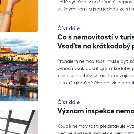
ještě vyhráno. Zpožděné či neprove
slušnými lidmi a jsou jednou ze s
Číst dále
Co s nemovitostí v turi
Vsaďte na krátkodobý 
Pronájem nemovitosti může být za
výnosů však dosahují krátkodobě p
které se nachází v turisticky zají
je totiž globálně čím dál více popu
Číst dále
Význam inspekce nemov
Koupě nemovitosti představuje výz
pečlivé zvážení. Inspekce nemovit