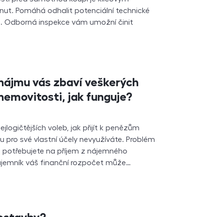
ut. Pomáhá odhalit potenciální technické
a. Odborná inspekce vám umožní činit
nájmu vás zbaví veškerých
nemovitosti, jak funguje?
jlogičtějších voleb, jak přijít k penězům
ou pro své vlastní účely nevyužíváte. Problém
 potřebujete na příjem z nájemného
ájemník váš finanční rozpočet může…