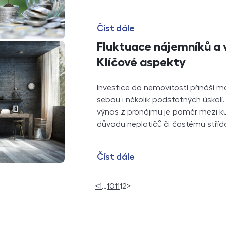
Číst dále
Fluktuace nájemníků a 
Klíčové aspekty
Investice do nemovitostí přináší m
sebou i několik podstatných úskalí.
výnos z pronájmu je poměr mezi k
důvodu neplatičů či častému stř
Číst dále
(current)
<
1
…
10
11
12
>