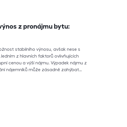
výnos z pronájmu bytu:
ožnost stabilního výnosu, avšak nese s
 Jedním z hlavních faktorů ovlivňujících
upní cenou a výší nájmu. Výpadek nájmu z
ídání nájemníků může zásadně zahýbat…