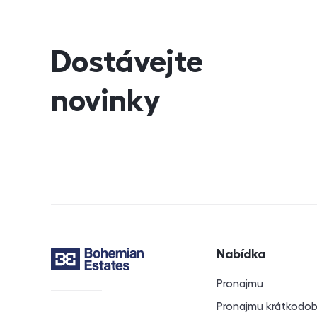
Dostávejte
novinky
Navigace v záp
Nabídka
Kontakt
Pronajmu
Pronajmu krátkodo