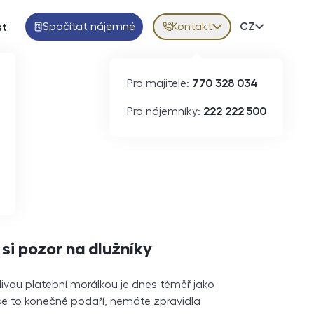
Spočítat nájemné
Kontakt
Volba jazy
CZ
st
Pro majitele:
770 328 034
Pro nájemníky:
222 222 500
si pozor na dlužníky
livou platební morálkou je dnes téměř jako
 se to konečně podaří, nemáte zpravidla