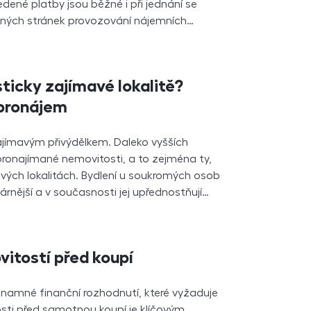
dené platby jsou běžné i při jednání se
tinných stránek provozování nájemních…
sticky zajímavé lokalitě?
pronájem
jímavým přivýdělkem. Daleko vyšších
ronajímané nemovitosti, a to zejména ty,
mavých lokalitách. Bydlení u soukromých osob
lárnější a v současnosti jej upřednostňují…
itostí před koupí
namné finanční rozhodnutí, které vyžaduje
osti před samotnou koupí je klíčovým