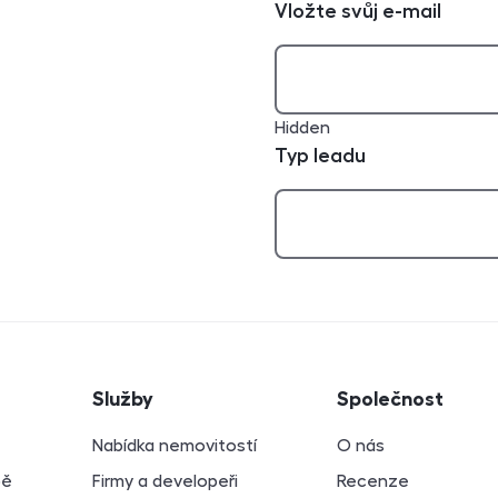
Vložte svůj e-mail
Hidden
Typ leadu
atí
Služby
Společnost
Nabídka nemovitostí
O nás
bě
Firmy a developeři
Recenze