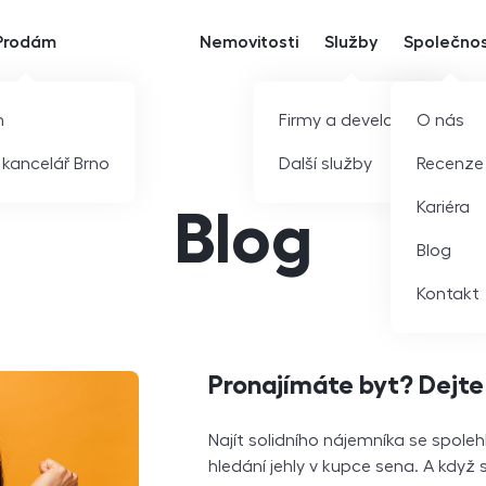
Prodám
Nemovitosti
Služby
Společno
m
Firmy a developeři
O nás
í kancelář Brno
Další služby
Recenze
Kariéra
Blog
Blog
Kontakt
Pronajímáte byt? Dejte 
Najít solidního nájemníka se spoleh
hledání jehly v kupce sena. A když