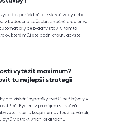
vostavby?
vypadat perfektně, ale skryté vady nebo
ou v budoucnu způsobit značné problémy.
utomaticky bezvadný stav. V tomto
kroky, které můžete podniknout, abyste
tosti vytěžit maximum?
it tu nejlepší strategii
 pro získání hypotéky tvrdší, než bývaly v
tostí žně. Bydlení v pronájmu se stává
obyvatel, kteří s koupí nemovitostí zaváhali,
 bytů v atraktivních lokalitách…