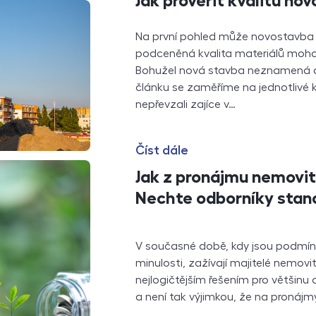
Jak prověřit kvalitu no
Na první pohled může novostavba 
podceněná kvalita materiálů moh
Bohužel nová stavba neznamená a
článku se zaměříme na jednotlivé 
nepřevzali zajíce v…
Číst dále
Jak z pronájmu nemovi
Nechte odborníky stanov
V současné době, kdy jsou podmínky
minulosti, zažívají majitelé nemovi
nejlogičtějším řešením pro většinu 
a není tak výjimkou, že na pronájmy