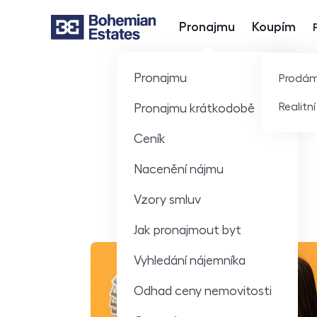
Pronajmu
Koupím
Hlavní nabídka
Pronajmu
Prodá
Realitn
Pronajmu krátkodobě
Ceník
Nacenění nájmu
Články
Vzory smluv
Jak pronajmout byt
Vyhledání nájemníka
Odhad ceny nemovitosti