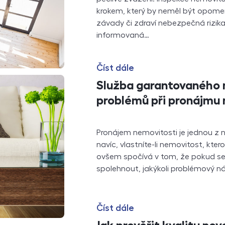
krokem, který by neměl být opomen
závady či zdraví nebezpečná rizik
informovaná…
Číst dále
Služba garantovaného 
problémů při pronájmu 
Pronájem nemovitosti je jednou z ne
navíc, vlastníte-li nemovitost, kter
ovšem spočívá v tom, že pokud se
spolehnout, jakýkoli problémový n
Číst dále