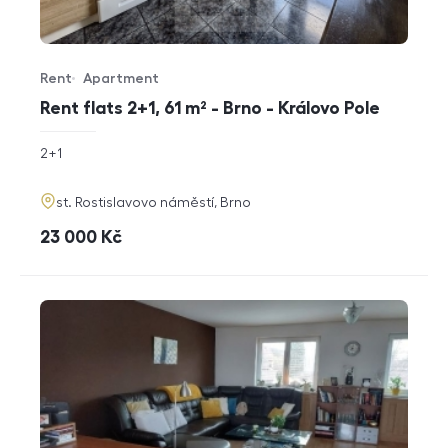
Rent
Apartment
Offer type
Property type
Rent flats 2+1, 61 m² - Brno - Královo Pole
rozměry
2+1
disposition
funkce
adresa
st. Rostislavovo náměstí, Brno
cena
23 000
Kč