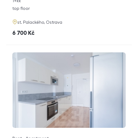
rozměry
1+kk
disposition
funkce
top floor
adresa
st. Palackého, Ostrava
cena
6 700
Kč