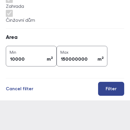
Zahrada
Činžovní dům
Area
Area
2
2
area (
m
)
area (
m
)
Min
Max
2
2
m
m
Cancel filter
Filter