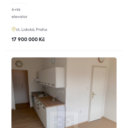
rozměry
4+kk
disposition
funkce
elevator
adresa
st. Lidická, Praha
cena
17 900 000
Kč