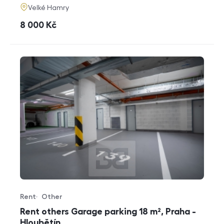
adresa
Velké Hamry
cena
8 000
Kč
Rent
Other
Offer type
Property type
Rent others Garage parking 18 m², Praha -
Hloubětín