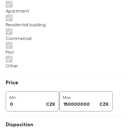
Apartment
Residential building
Commercial
Plot
Other
Price
Price
price (
CZK
)
price (
CZK
)
Min
Max
CZK
CZK
Disposition