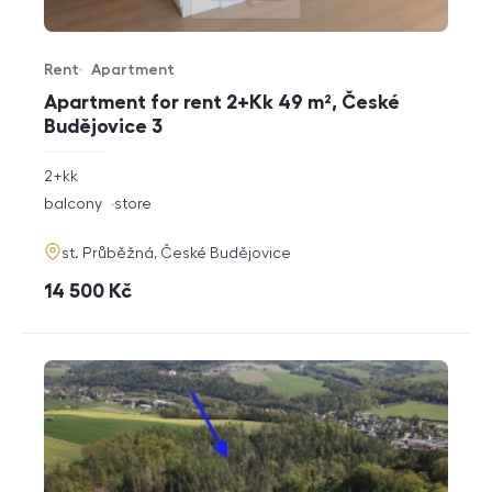
Rent
Apartment
Offer type
Property type
Apartment for rent 2+Kk 49 m², České
Budějovice 3
rozměry
2+kk
disposition
funkce
balcony
store
adresa
st. Průběžná, České Budějovice
cena
14 500
Kč