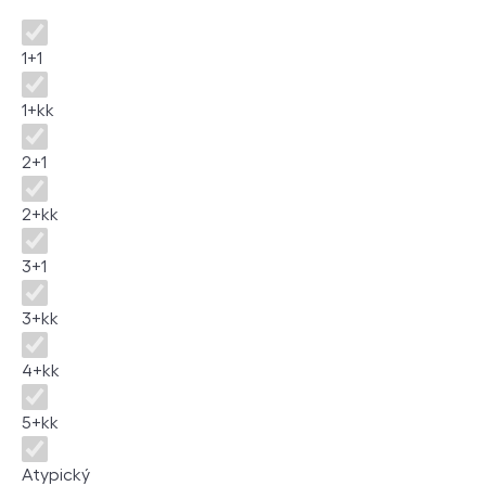
Disposition
1+1
1+kk
2+1
2+kk
3+1
3+kk
4+kk
5+kk
Atypický