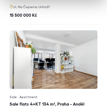
adresa
st. Na Čeperce, Unhošť
cena
15 500 000
Kč
Sale
Apartment
Offer type
Property type
Sale flats 4+KT 134 m², Praha - Anděl