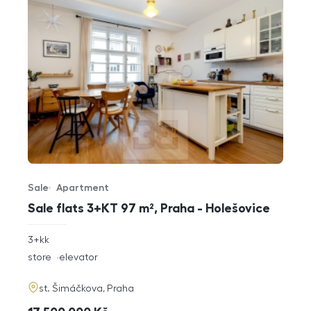
Sale
Apartment
Offer type
Property type
Sale flats 3+KT 97 m², Praha - Holešovice
rozměry
3+kk
disposition
funkce
store
elevator
adresa
st. Šimáčkova, Praha