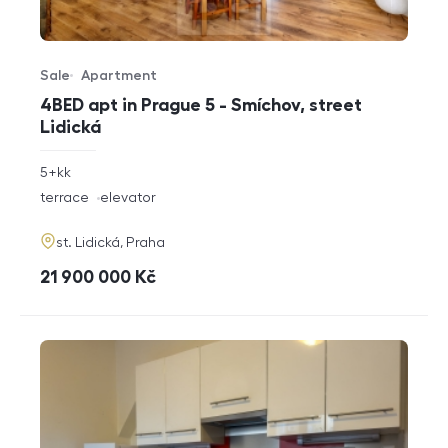
Sale
Apartment
Offer type
Property type
4BED apt in Prague 5 - Smíchov, street
Lidická
rozměry
5+kk
disposition
funkce
terrace
elevator
adresa
st. Lidická, Praha
cena
21 900 000
Kč