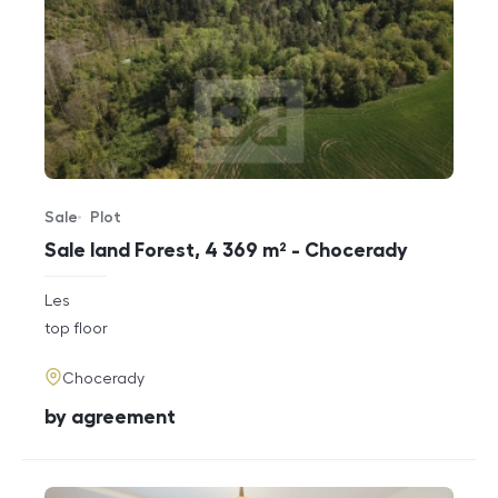
Sale
Plot
Offer type
Property type
Sale land Forest, 4 369 m² - Chocerady
rozměry
Les
disposition
funkce
top floor
adresa
Chocerady
cena
by agreement