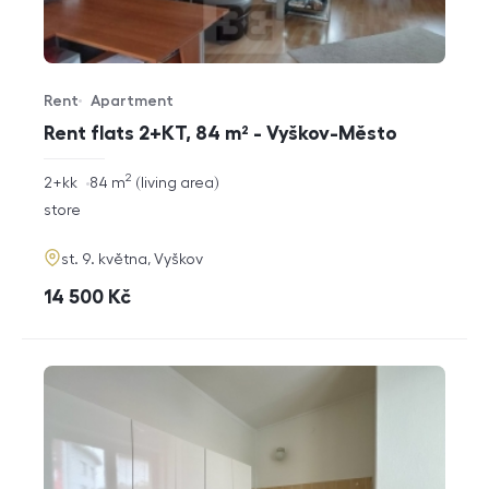
Rent
Apartment
Offer type
Property type
Rent flats 2+KT, 84 m² - Vyškov-Město
2
rozměry
2+kk
84
m
living area
disposition
funkce
store
adresa
st. 9. května, Vyškov
cena
14 500
Kč