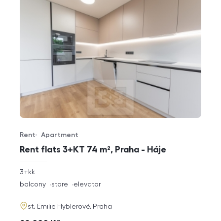
Rent
Apartment
Offer type
Property type
Rent flats 3+KT 74 m², Praha - Háje
rozměry
3+kk
disposition
funkce
balcony
store
elevator
adresa
st. Emilie Hyblerové, Praha