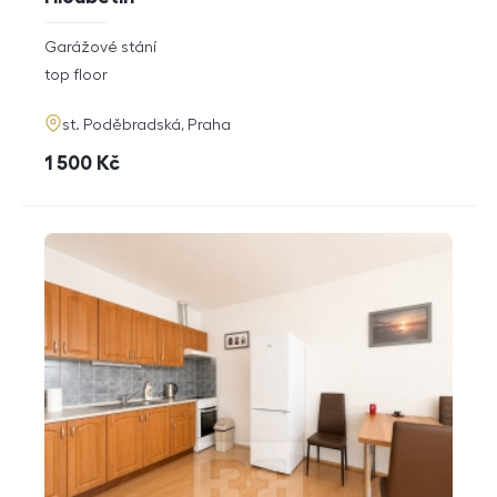
rozměry
Garážové stání
disposition
funkce
top floor
adresa
st. Poděbradská, Praha
cena
1 500
Kč