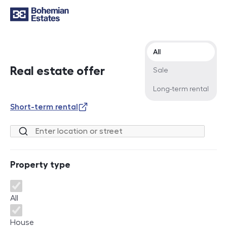
Offer type
All
Real estate offer
Sale
Long-term rental
Short-term rental
Location or street
Property type
Property type
All
House