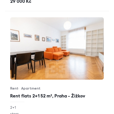
cena
29 000
Kč
Rent
Apartment
Offer type
Property type
Rent flats 2+1 52 m², Praha - Žižkov
rozměry
2+1
disposition
funkce