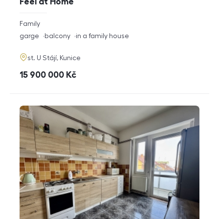
Feel at Home
rozměry
Family
disposition
funkce
garge
balcony
in a family house
adresa
st. U Stájí, Kunice
cena
15 900 000
Kč