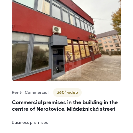
Rent
Commercial
360° video
Offer type
Property type
Virtuální prohlídka
Commercial premises in the building in the
centre of Neratovice, Mládežnická street
rozměry
Business premises
disposition
funkce