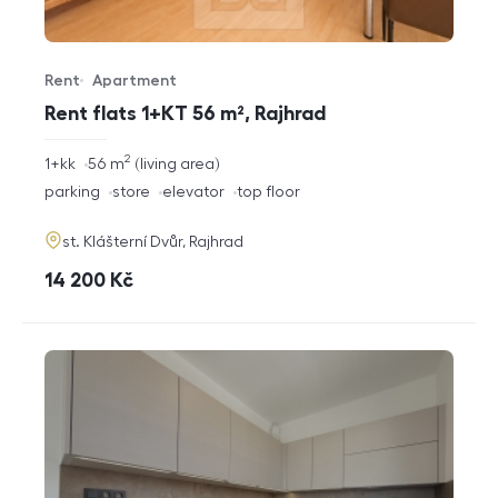
Rent
Apartment
Offer type
Property type
Rent flats 1+KT 56 m², Rajhrad
2
rozměry
1+kk
56
m
living area
disposition
funkce
parking
store
elevator
top floor
adresa
st. Klášterní Dvůr, Rajhrad
cena
14 200
Kč