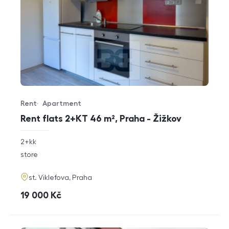
Rent
Apartment
Offer type
Property type
Rent flats 2+KT 46 m², Praha - Žižkov
rozměry
2+kk
disposition
funkce
store
adresa
st. Viklefova, Praha
cena
19 000
Kč