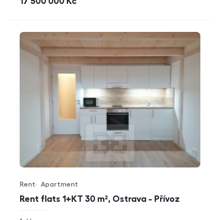
cena
17 500 000
Kč
Rent
Apartment
Offer type
Property type
Rent flats 1+KT 30 m², Ostrava - Přívoz