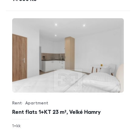
Rent
Apartment
Offer type
Property type
Rent flats 1+KT 23 m², Velké Hamry
rozměry
1+kk
disposition
funkce