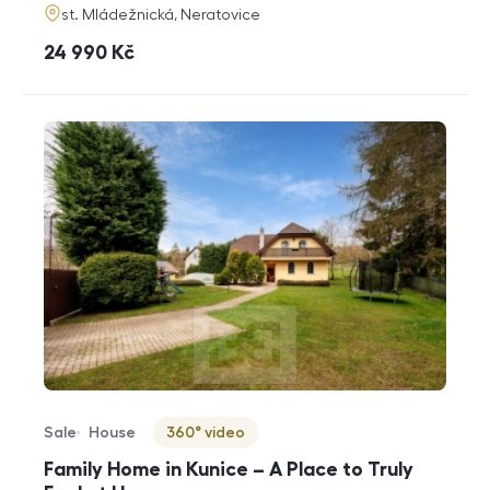
adresa
st. Mládežnická, Neratovice
cena
24 990
Kč
Sale
House
360° video
Offer type
Property type
Virtuální prohlídka
Family Home in Kunice – A Place to Truly