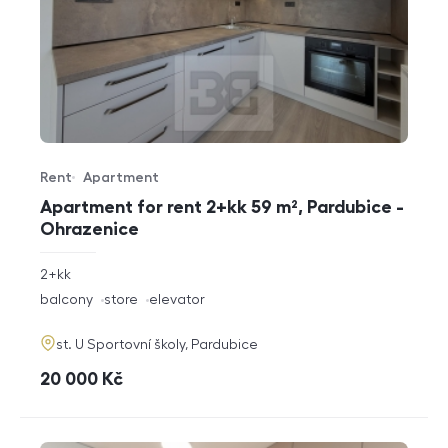
Rent
Apartment
Offer type
Property type
Apartment for rent 2+kk 59 m², Pardubice -
Ohrazenice
rozměry
2+kk
disposition
funkce
balcony
store
elevator
adresa
st. U Sportovní školy, Pardubice
cena
20 000
Kč