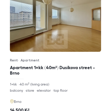
Rent
Apartment
Offer type
Property type
Apartment 1+kk (40m²) Dusíkova street -
Brno
2
rozměry
1+kk
40
m
living area
disposition
funkce
balcony
store
elevator
top floor
adresa
Brno
cena
14 500
Kč