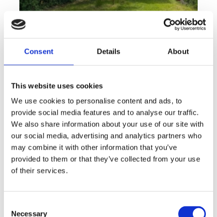
Consent
Details
About
This website uses cookies
We use cookies to personalise content and ads, to
Rent
Apartment
Offer type
Property type
provide social media features and to analyse our traffic.
Rent flats 2+KT 41 m², Plzeň - Lobzy
We also share information about your use of our site with
our social media, advertising and analytics partners who
rozměry
2+kk
may combine it with other information that you’ve
disposition
funkce
garden
store
provided to them or that they’ve collected from your use
of their services.
adresa
st. U Světovaru, Plzeň
cena
14 000
Kč
Consent
Necessary
Selection