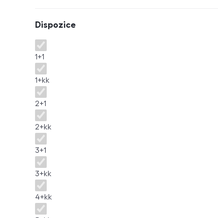
Dispozice
Dispozice
1+1
1+kk
2+1
2+kk
3+1
3+kk
4+kk