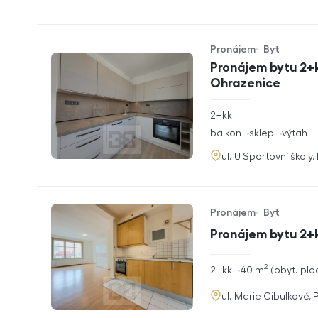
Pronájem
Byt
Typ nabídky
Typ nemovitosti
Pronájem bytu 2+k
Ohrazenice
rozměry
2+kk
dispozice
funkce
balkon
sklep
výtah
adresa
ul. U Sportovní školy
Pronájem
Byt
Typ nabídky
Typ nemovitosti
Pronájem bytu 2+
2
rozměry
2+kk
40
m
obyt. plo
dispozice
funkce
adresa
ul. Marie Cibulkové, 