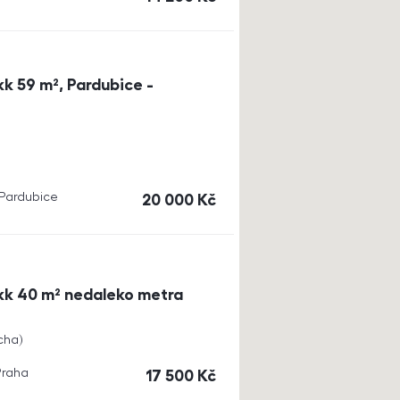
k 59 m², Pardubice -
, Pardubice
cena
20 000
Kč
kk 40 m² nedaleko metra
cha
Praha
cena
17 500
Kč