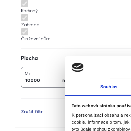
Rodinný
Zahrada
Činžovní dům
Plocha
Plocha
2
2
plocha (
m
)
plocha (
m
)
Min
Max
2
2
m
m
Souhlas
Tato webová stránka použív
Zrušit filtr
K personalizaci obsahu a re
cookie. Informace o tom, jak
tyto údaje mohou zkombinovat