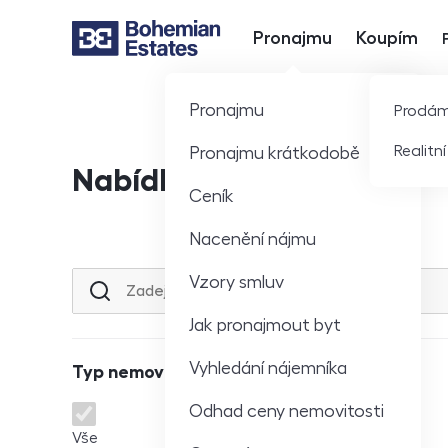
Pronajmu
Koupím
Hlavní nabídka
Pronajmu
Prodá
Realitn
Pronajmu krátkodobě
Nabídka nemovitostí
Ceník
Nacenění nájmu
Vzory smluv
Lokalita nebo ulice
Jak pronajmout byt
Vyhledání nájemníka
Typ nemovitosti
Odhad ceny nemovitosti
Typ nemovitosti
Vše