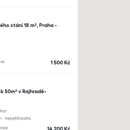
ho stání 18 m², Praha -
aha
cena
1 500
Kč
k 50m² v Rajhradě-
cha
h
nejvyšší patro
jhrad
cena
14 200
Kč