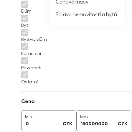
Cenové mapy
Dům
Správa nemovitostí a bytů
Byt
Bytový dům
Komerční
Pozemek
Ostatní
Cena
Cena
cena (
CZK
)
cena (
CZK
)
Min
Max
CZK
CZK