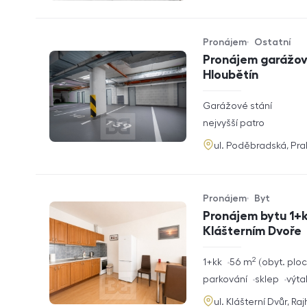
Pronájem
Ostatní
Typ nabídky
Typ nemovitosti
Pronájem garážové
Hloubětín
rozměry
Garážové stání
dispozice
funkce
nejvyšší patro
adresa
ul. Poděbradská, Pr
Pronájem
Byt
Typ nabídky
Typ nemovitosti
Pronájem bytu 1+k
Klášterním Dvoře
2
rozměry
1+kk
56
m
obyt. plo
dispozice
funkce
parkování
sklep
výta
adresa
ul. Klášterní Dvůr, Ra