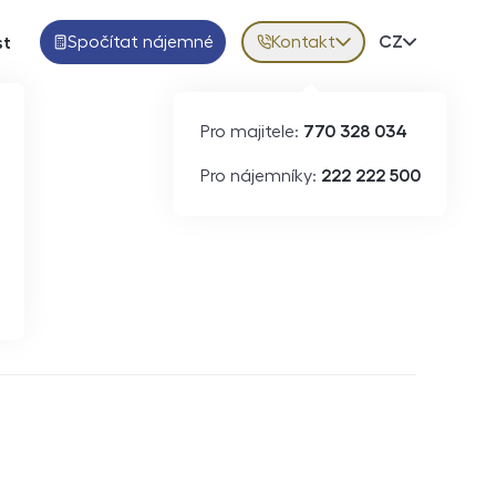
Spočítat nájemné
Kontakt
Volba jazy
CZ
st
Pro majitele:
770 328 034
Pro nájemníky:
222 222 500
Krátkodobý pronájem