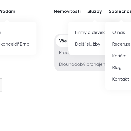
Prodám
Nemovitosti
Služby
Společno
m
Firmy a developeři
O nás
Typ nabídky
Vše
í kancelář Brno
Další služby
Recenze
Prodej
Kariéra
Dlouhodobý pronájem
Blog
Kontakt